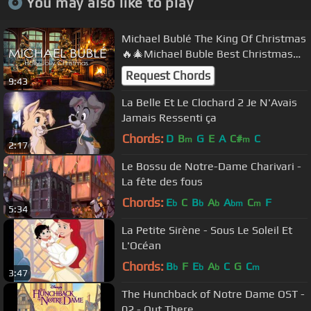
You may also like to play
Michael Bublé The King Of Christmas
🔥🎄Michael Buble Best Christmas
Songs Playlist with Fireplace🔥🎄
Request Chords
9:43
La Belle Et Le Clochard 2 Je N'Avais
Jamais Ressenti ça
Chords:
D
B
G
E
A
C#
C
m
m
2:17
Le Bossu de Notre-Dame Charivari -
La fête des fous
Chords:
E
C
B
A
A
C
F
b
b
b
bm
m
5:34
La Petite Sirène - Sous Le Soleil Et
L'Océan
Chords:
B
F
E
A
C
G
C
b
b
b
m
3:47
The Hunchback of Notre Dame OST -
02 - Out There