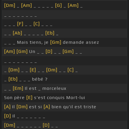
[Dm]
_
[Am]
_ _ _ _ _
[G]
_
[Am]
_
_ _ _ _ _ _ _ _
_ _ _
[F]
_ _
[C]
_ _ _
_ _
[Ab]
_ _ _ _ _
[Eb]
_
_ _ _ Mais tiens, je
[Gm]
demande assez
[Am]
[Gm]
Un _ _
[D]
_ _
[Gm]
_ _
_ _ _ _ _ _ _ _
_
[Dm]
_ _
[E]
_ _
[Dm]
_ _
[C]
_
_
[Eb]
_ _ _ bébé ?
_ _
[Em]
Il est _ morceleux
Son père
[E]
s'est conquis Mort-lui
[A]
Il
[Dm]
est si
[A]
bien qu'il est triste
[D]
Il _ _ _ _ _ _ _
[Dm]
_ _ _ _ _ _
[D]
_ _