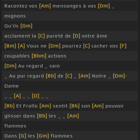
Racontez vos
[Am]
mensonges à vos
[Dm]
_
mignons
Qu'ils
[Gm]
acclament la
[C]
pureté de
[D]
votre âme
[Bm]
[A]
Vous ne
[Dm]
pourrez
[C]
cacher vos
[F]
coupables
[Bbm]
actions
[Dm]
Au regard _ sain
_ Au pur regard
[Bb]
de
[C]
_
[Am]
Notre _
[Dm]
-
Dame
_ _
[A]
_ _
[D]
_ _
[Bb]
Et Frollo
[Am]
sentit
[Bb]
son
[Am]
pouvoir
glisser dans
[Bb]
les _ _
[Am]
flammes
Dans
[G]
les
[Gm]
flammes