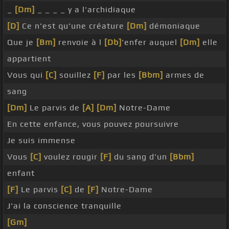
_
[Dm]
_ _ _ _ y a l'archidiaque
[D]
Ce n'est qu'une créature
[Dm]
démoniaque
Que je
[Bm]
renvoie à l
[Db]
'enfer auquel
[Dm]
elle
appartient
Vous qui
[C]
souillez
[F]
par les
[Bbm]
armes de
sang
[Dm]
Le parvis de
[A]
[Dm]
Notre-Dame
En cette enfance, vous pouvez poursuivre
Je suis immense
Vous
[C]
voulez rougir
[F]
du sang d'un
[Bbm]
enfant
[F]
Le parvis
[C]
de
[F]
Notre-Dame
J'ai la conscience tranquille
[Gm]