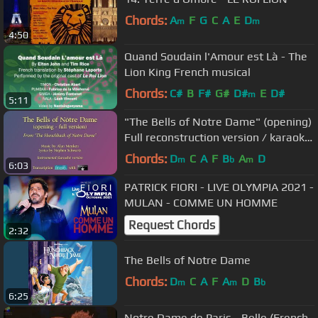
Chords:
A
F
G
C
A
E
D
m
m
4:50
Quand Soudain l'Amour est Là - The
Lion King French musical
Chords:
C#
B
F#
G#
D#
E
D#
m
5:11
"The Bells of Notre Dame" (opening)
Full reconstruction version / karaoke
/ Finale with Garritan
Chords:
D
C
A
F
B
A
D
m
b
m
6:03
PATRICK FIORI - LIVE OLYMPIA 2021 -
MULAN - COMME UN HOMME
Request Chords
2:32
The Bells of Notre Dame
Chords:
D
C
A
F
A
D
B
m
m
b
6:25
Notre Dame de Paris - Belle (French