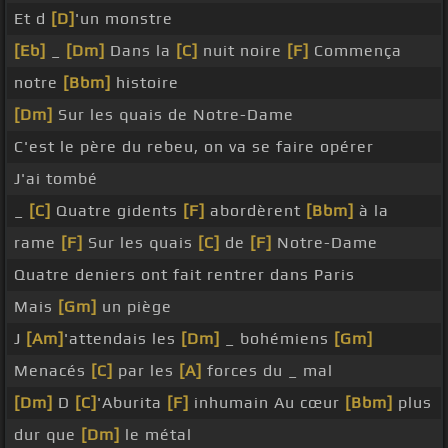
Et d
[D]
'un monstre
[Eb]
_
[Dm]
Dans la
[C]
nuit noire
[F]
Commença
notre
[Bbm]
histoire
[Dm]
Sur les quais de Notre-Dame
C'est le père du rebeu, on va se faire opérer
J'ai tombé
_
[C]
Quatre gidents
[F]
abordèrent
[Bbm]
à la
rame
[F]
Sur les quais
[C]
de
[F]
Notre-Dame
Quatre deniers ont fait rentrer dans Paris
Mais
[Gm]
un piège
J
[Am]
'attendais les
[Dm]
_ bohémiens
[Gm]
Menacés
[C]
par les
[A]
forces du _ mal
[Dm]
D
[C]
'Aburita
[F]
inhumain Au cœur
[Bbm]
plus
dur que
[Dm]
le métal