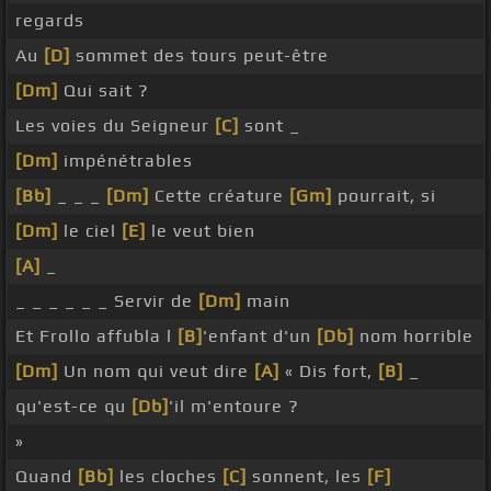
regards
Au
[D]
sommet des tours peut-être
[Dm]
Qui sait ?
Les voies du Seigneur
[C]
sont _
[Dm]
impénétrables
[Bb]
_ _ _
[Dm]
Cette créature
[Gm]
pourrait, si
[Dm]
le ciel
[E]
le veut bien
[A]
_
_ _ _ _ _ _ Servir de
[Dm]
main
Et Frollo affubla l
[B]
'enfant d'un
[Db]
nom horrible
[Dm]
Un nom qui veut dire
[A]
« Dis fort,
[B]
_
qu'est-ce qu
[Db]
'il m'entoure ?
»
Quand
[Bb]
les cloches
[C]
sonnent, les
[F]