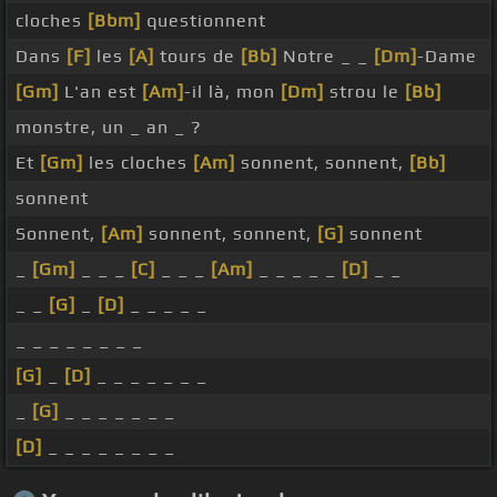
cloches
[Bbm]
questionnent
Dans
[F]
les
[A]
tours de
[Bb]
Notre _ _
[Dm]
-Dame
[Gm]
L'an est
[Am]
-il là, mon
[Dm]
strou le
[Bb]
monstre, un _ an _ ?
Et
[Gm]
les cloches
[Am]
sonnent, sonnent,
[Bb]
sonnent
Sonnent,
[Am]
sonnent, sonnent,
[G]
sonnent
_
[Gm]
_ _ _
[C]
_ _ _
[Am]
_ _ _ _ _
[D]
_ _
_ _
[G]
_
[D]
_ _ _ _ _
_ _ _ _ _ _ _ _
[G]
_
[D]
_ _ _ _ _ _ _
_
[G]
_ _ _ _ _ _ _
[D]
_ _ _ _ _ _ _ _