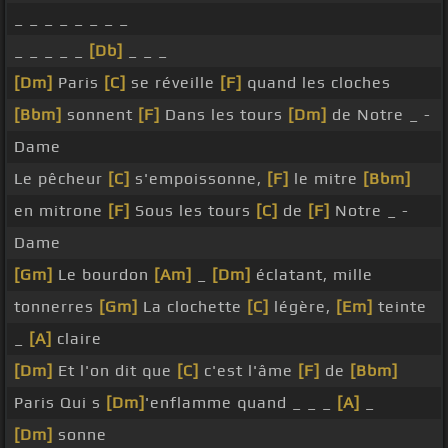
_ _ _ _ _ _ _ _
_ _ _ _ _
[Db]
_ _ _
[Dm]
Paris
[C]
se réveille
[F]
quand les cloches
[Bbm]
sonnent
[F]
Dans les tours
[Dm]
de Notre _ -
Dame
Le pêcheur
[C]
s'empoissonne,
[F]
le mitre
[Bbm]
en mitrone
[F]
Sous les tours
[C]
de
[F]
Notre _ -
Dame
[Gm]
Le bourdon
[Am]
_
[Dm]
éclatant, mille
tonnerres
[Gm]
La clochette
[C]
légère,
[Em]
teinte
_
[A]
claire
[Dm]
Et l'on dit que
[C]
c'est l'âme
[F]
de
[Bbm]
Paris Qui s
[Dm]
'enflamme quand _ _ _
[A]
_
[Dm]
sonne