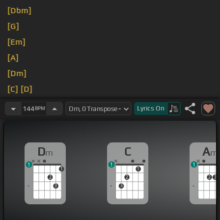
[Dbm]
[G]
[Em]
[A]
[Dm]
[C]
[D]
[Dm]
[C]
Lyrics
On
144
BPM
D
C
A
m
m
1
1
1
1
1
2
2
2
3
3
3