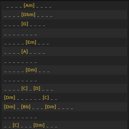
_ _ _ _
[Am]
_ _ _ _
_ _ _ _
[Dbm]
_ _ _ _
_ _ _ _
[G]
_ _ _ _
_ _ _ _ _ _ _ _
_ _ _ _ _
[Em]
_ _ _
_ _ _ _
[A]
_ _ _ _
_ _ _ _ _ _ _ _
_ _ _ _ _
[Dm]
_ _ _
_ _ _ _ _ _ _ _
_ _ _ _
[C]
_
[D]
_ _ _
[Dm]
_ _ _ _ _ _
[C]
_ _
[Dm]
_
[Bb]
_ _ _
[Dm]
_ _ _ _
_ _ _ _ _ _ _ _
_ _
[C]
_ _ _
[Dm]
_ _ _