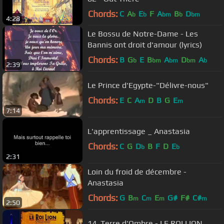
Chords:
C
A
E
F
A
B
D
b
b
bm
b
bm
4:28
Le Bossu de Notre-Dame - Les
Bannis ont droit d'amour (lyrics)
Chords:
B
G
E
B
A
D
A
b
bm
bm
bm
b
2:39
Le Prince d'Egypte-"Délivre-nous"
Chords:
E
C
A
D
B
G
E
m
m
7:14
L'apprentissage _ Anastasia
Chords:
C
G
D
B
F
D
E
b
b
2:31
Loin du froid de décembre -
Anastasia
Chords:
G
B
C
E
G#
F#
C#
m
m
m
m
2:50
14. Terre d'Ombre - LE ROI LION