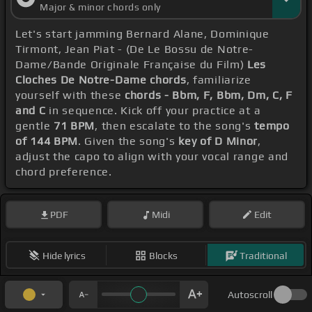
Major & minor chords only
Let's start jamming Bernard Alane, Dominique
Tirmont, Jean Piat - (De Le Bossu de Notre-
Dame/Bande Originale Française du Film)
Les
Cloches De Notre-Dame chords
, familiarize
yourself with these
chords - Bbm, F, Bbm, Dm, C, F
and C
in sequence. Kick off your practice at a
gentle
71 BPM
, then escalate to the song's
tempo
of 144 BPM
. Given the song's
key of D Minor
,
adjust the capo to align with your vocal range and
chord preference.
PDF
Midi
Edit
Hide lyrics
Blocks
Traditional
Autoscroll