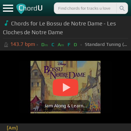
C
U
hord
Chords for Le Bossu de Notre Dame - Les
Cloches de Notre Dame
143.7
bpm
Standard Tuning (EADGBE)
D
C
A
F
D
m
m
Jam Along & Learn...
[Am]