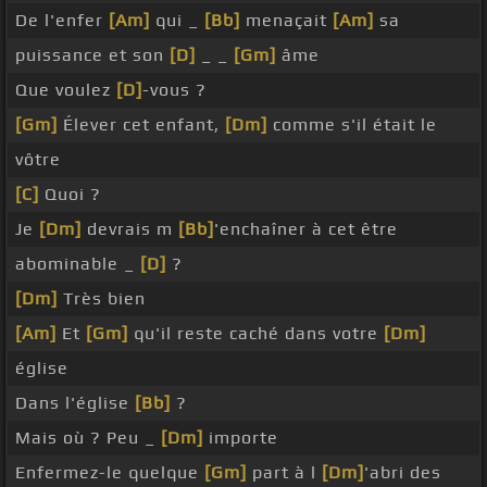
De l'enfer
[Am]
qui _
[Bb]
menaçait
[Am]
sa
puissance et son
[D]
_ _
[Gm]
âme
Que voulez
[D]
-vous ?
[Gm]
Élever cet enfant,
[Dm]
comme s'il était le
vôtre
[C]
Quoi ?
Je
[Dm]
devrais m
[Bb]
'enchaîner à cet être
abominable _
[D]
?
[Dm]
Très bien
[Am]
Et
[Gm]
qu'il reste caché dans votre
[Dm]
église
Dans l'église
[Bb]
?
Mais où ? Peu _
[Dm]
importe
Enfermez-le quelque
[Gm]
part à l
[Dm]
'abri des