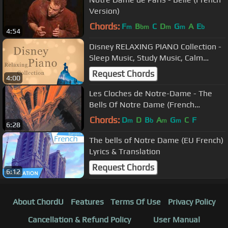
Version)
Chords:
F
B
C
D
G
A
E
m
bm
m
m
b
4:54
Disney RELAXING PIANO Collection -
Sleep Music, Study Music, Calm
Music (Piano Covered by kno)
Request Chords
4:00
Les Cloches de Notre-Dame - The
Bells Of Notre Dame (French
Canadian)
Chords:
D
D
B
A
G
C
F
m
b
m
m
6:28
The bells of Notre Dame (EU French)
Lyrics & Translation
Request Chords
6:12
About ChordU
Features
Terms Of Use
Privacy Policy
Cancellation & Refund Policy
User Manual