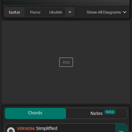
Guitar
Piano
Ukulele
Show
All Diagrams
Chords
Beta
Notes
Simplified
VERSION: