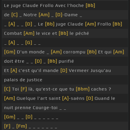
Le juge Claude Frollo Avec l'hoche
[Bb]
de
[C]
_ Notre
[Am]
_
[D]
-Dame _
_
[A]
_ _
[D]
_ Le
[Bb]
juge Claude
[Am]
Frollo
[Bb]
Combat
[Am]
le vice et
[Bb]
le péché
_
[A]
_ _
[G]
_ _
[Gm]
D'un monde _
[Am]
corrompu
[Bb]
Et qui
[Am]
doit être _ _
[D]
_
[Bb]
purifié
Et
[A]
c'est qu'il mande
[D]
Vermeer Jusqu'au
palais de justice
[C]
Toi
[F]
là, qu'est-ce que tu
[Bbm]
caches ?
[Am]
Quelque l'art saint
[A]
-saëns
[D]
Quand le
nuit prenne Courge-toi _ _
[Gm]
_ _
[D]
_ _ _ _ _ _
[F]
_
[Fm]
_ _ _ _ _ _ _