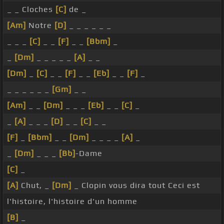
_ _ Cloches
[C]
de _
[Am]
Notre
[D]
_ _ _ _ _ _
_ _ _
[C]
_ _
[F]
_ _
[Bbm]
_
_
[Dm]
_ _ _ _ _
[A]
_ _
[Dm]
_
[C]
_ _
[F]
_ _
[Eb]
_ _
[F]
_
_ _ _ _ _ _
[Gm]
_ _
[Am]
_ _
[Dm]
_ _ _
[Eb]
_ _
[C]
_
_
[A]
_ _ _
[D]
_ _
[C]
_ _
[F]
_
[Bbm]
_ _
[Dm]
_ _ _ _
[A]
_
_
[Dm]
_ _ _
[Bb]
-Dame
[C]
_
[A]
Chut, _
[Dm]
_ Clopin vous dira tout Ceci est
l'histoire, l'histoire d'un homme
[B]
_