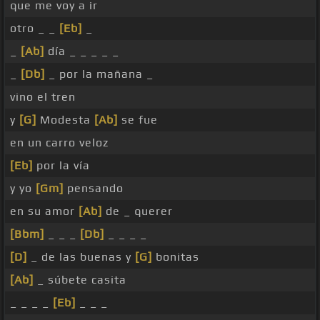
que me voy a ir
otro _ _
[Eb]
_
_
[Ab]
día _ _ _ _ _
_
[Db]
_ por la mañana _
vino el tren
y
[G]
Modesta
[Ab]
se fue
en un carro veloz
[Eb]
por la vía
y yo
[Gm]
pensando
en su amor
[Ab]
de _ querer
[Bbm]
_ _ _
[Db]
_ _ _ _
[D]
_ de las buenas y
[G]
bonitas
[Ab]
_ súbete casita
_ _ _ _
[Eb]
_ _ _