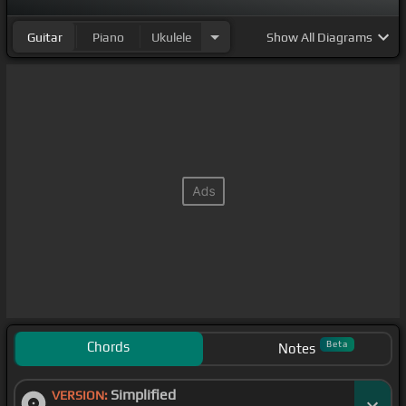
Guitar
Piano
Ukulele
Show
All Diagrams
Chords
Beta
Notes
Simplified
VERSION: