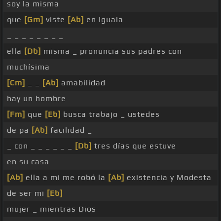
soy la misma
que
[Gm]
viste
[Ab]
en Iguala
_ _ _ _ _ _ _ _
ella
[Db]
misma _ pronuncia sus padres con
muchísima
[Cm]
_ _
[Ab]
amabilidad
hay un hombre
[Fm]
que
[Eb]
busca trabajo _ ustedes
de pa
[Ab]
facilidad _
_ con _ _ _ _ _ _
[Db]
tres días que estuve
en su casa
[Ab]
ella a mi me robó la
[Ab]
existencia y Modesta
de ser mi
[Eb]
mujer _ mientras Dios