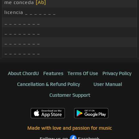
me conceda
[Ab]
licencia _ _ _ _ _ _ _
_ _ _ _ _ _ _ _
_ _ _ _ _ _ _ _
_ _ _ _ _ _ _ _
_ _ _ _ _ _ _ _
About ChordU
Features
Terms Of Use
Privacy Policy
Cancellation & Refund Policy
User Manual
Customer Support
Made with love and passion for music
Follow us on
Facebook