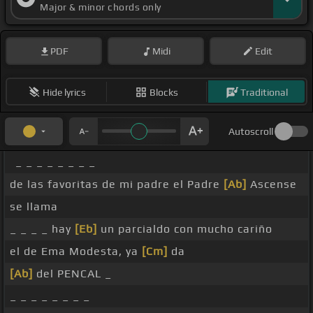
Major & minor chords only
PDF
Midi
Edit
Hide lyrics
Blocks
Traditional
Autoscroll
_ _ _ _ _ _ _ _
de las favoritas de mi padre el Padre
[Ab]
Ascense
se llama
_ _ _ _ hay
[Eb]
un parcialdo con mucho cariño
el de Ema Modesta, ya
[Cm]
da
[Ab]
del PENCAL _
_ _ _ _ _ _ _ _