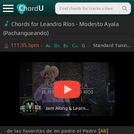
C
U
hord
Chords for
Leandro Ríos - Modesto Ayala
(Pachangueando)
111.95
bpm
Standard Tuning (EADGBE)
A
D
E
C
G
b
b
b
m
Jam Along & Learn...
de las favoritas de mi padre el Padre
[Ab]