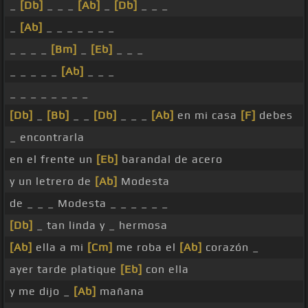
_
[Db]
_ _ _
[Ab]
_
[Db]
_ _ _
_
[Ab]
_ _ _ _ _ _ _
_ _ _ _
[Bm]
_
[Eb]
_ _ _
_ _ _ _ _
[Ab]
_ _ _
_ _ _ _ _ _ _ _
[Db]
_
[Bb]
_ _
[Db]
_ _ _
[Ab]
en mi casa
[F]
debes
_ encontrarla
en el frente un
[Eb]
barandal de acero
y un letrero de
[Ab]
Modesta
de _ _ _ Modesta _ _ _ _ _ _
[Db]
_ tan linda y _ hermosa
[Ab]
ella a mi
[Cm]
me roba el
[Ab]
corazón _
ayer tarde platique
[Eb]
con ella
y me dijo _
[Ab]
mañana