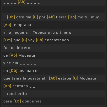
_ _ _ _
[Ab]
_ _ _ _
_ _ _ _ _ _ _ _
_
[Db]
otro día
[C]
por
[Ab]
tierra
[Db]
me fui muy
[Ab]
temprana
y no llegué a _ Tepecala lo primero
[Cm]
que
[B]
voy
[Eb]
encontrando
fue un letrero
de
[Ab]
Modesta
y de ala _ _ _ _ _
en
[Db]
los marcos
que tenía la puerta ahí
[Ab]
estaba
[G]
Modesta
[Ab]
sentada _ _
_ rancherito
para
[Eb]
donde vas