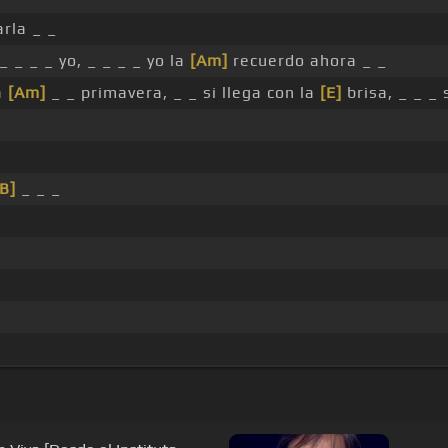
arla _ _
_ _ _ _ yo, _ _ _ _ yo la
[Am]
recuerdo ahora _ _
a
[Am]
_ _ primavera, _ _ si llega con la
[E]
brisa, _ _ _ 
[B]
_ _ _