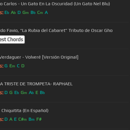
o Carlos - Un Gato En La Oscuridad (Un Gato Nel Blu)
s:
E
A
D
G
B
C
A
b
b
m
b
m
Leonardo Favio, “La Rubia del Cabaret” Tributo de Oscar Gho
est Chords
Verdaguer - Volveré [Versión Original]
s:
G
E
C
D
m
A TRISTE DE TROMPETA- RAPHAEL
s:
D
G
E
G
A
E
B
b
m
b
b
 Chiquitita (En Español)
s:
D
A
E
C#
B
F#
m
m