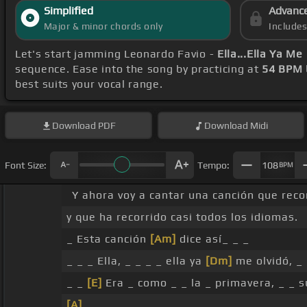
Simplified
Advanc
Major & minor chords only
Include
Let's start jamming Leonardo Favio -
Ella...Ella Ya M
sequence. Ease into the song by practicing at
54 BPM
best suits your vocal range.
Download
PDF
Download
Midi
Font Size:
Tempo:
108
BPM
Y ahora voy a cantar una canción que reco
y que ha recorrido casi todos los idiomas.
_ Esta canción
[Am]
dice así_ _ _
_ _ _ Ella, _ _ _ _ ella ya
[Dm]
me olvidó, _ 
_ _
[E]
Era _ como _ _ la _ primavera, _ _ 
[A]
_ _