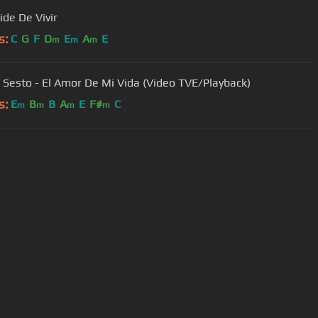
ide De Vivir
s:
C
G
F
D
E
A
E
m
m
m
 Sesto - El Amor De Mi Vida (Video TVE/Playback)
s:
E
B
B
A
E
F#
C
m
m
m
m
User Manual
Customer Support
al non-commercial use only.