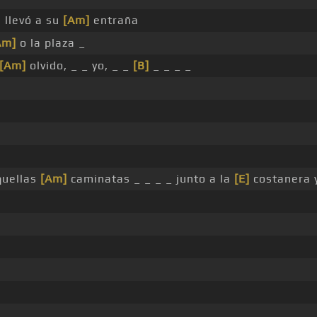
 llevó a su
[Am]
entraña
Am]
o la plaza _
[Am]
olvido, _ _ yo, _ _
[B]
_ _ _ _
quellas
[Am]
caminatas _ _ _ _ junto a la
[E]
costanera y