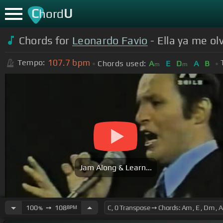
C
U
hord
Chords for
Leonardo Favio
- Ella ya me ol
107.7
bpm
Tempo:
Chords used:
A
E
D
A
B
m
m
Jam Along & Learn...
100
➙
108
BPM
%