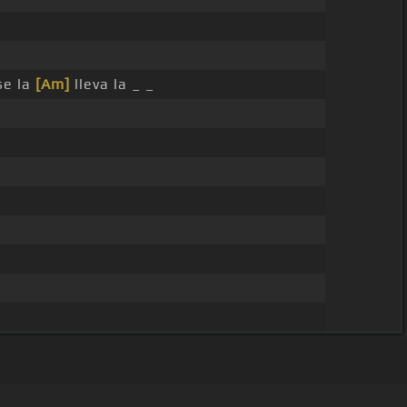
se la
[Am]
lleva la _ _