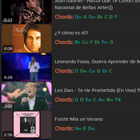
Juan Gabriel - Hasta Que Te Conocí (En
Nacional de Bellas Artes])
Chords:
D
A
G
B
C
D
F
m
m
b
9:23
¿Y cómo es él?
Chords:
B
C
F
E
F
G
b
m
b
m
4:08
Leonardo Favio, Quiero Aprender de M
Chords:
D
G
C
G
E
C
m
m
b
4:28
Leo Dan - Te He Prometido (En Vivo) f
Chords:
G
D
E
C
A
B
F#
m
m
m
3:09
Fuiste Mía un Verano
Chords:
A
E
D
m
m
2:56