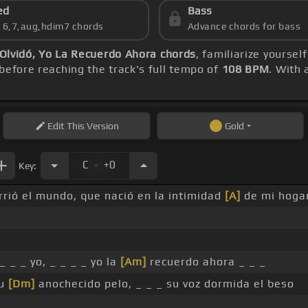
ed
Bass
s 6,7,aug,hdim7 chords
Advance chords for bass
e Olvidó, Yo La Recuerdo Ahora chords
, familiarize yoursel
before reaching the track's full tempo of
108 BPM
. With
Edit
This Version
Gold
.
C
+0
Key:
rrió el mundo, que nació en la intimidad
[A]
de mi hogar
_ _ _ yo, _ _ _ _ yo la
[Am]
recuerdo ahora _ _ _
su
[Dm]
anochecido pelo, _ _ _ su voz dormida el beso