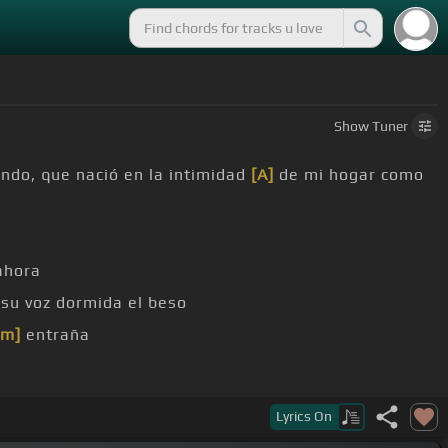
Show
Tuner
undo, que nació en la intimidad
[A]
de mi hogar como
ahora
su voz dormida el beso
Am]
entraña
Lyrics
On