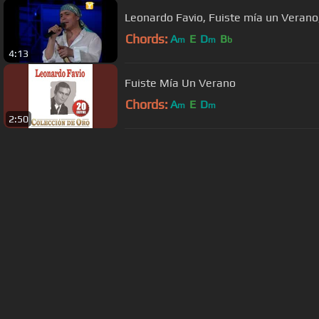
Leonardo Favio, Fuiste mía un Verano,
Chords:
A
E
D
B
m
m
b
4:13
Fuiste Mía Un Verano
Chords:
A
E
D
m
m
2:50
About ChordU
Features
Term
All contents
©
2023
ChordU.