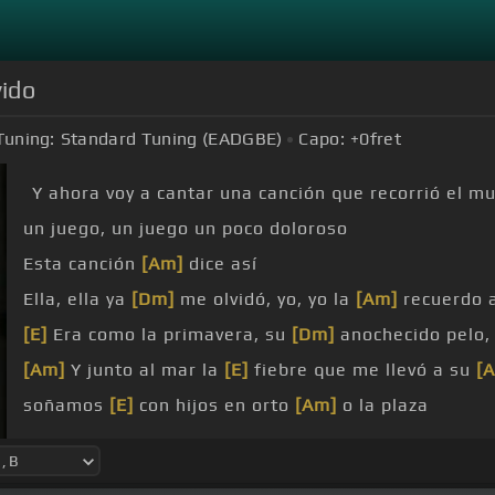
vido
Tuning:
Standard Tuning (EADGBE)
Capo:
+0
fret
Y ahora voy a cantar una canción que recorrió el m
un juego, un juego un poco doloroso
Esta canción
[Am]
dice así
Ella, ella ya
[Dm]
me olvidó, yo, yo la
[Am]
recuerdo 
[E]
Era como la primavera, su
[Dm]
anochecido pelo, 
[Am]
Y junto al mar la
[E]
fiebre que me llevó a su
[
soñamos
[E]
con hijos en orto
[Am]
o la plaza
[A]
[Dm]
Que yo,
[E]
que ya yo me
[Am]
olvido, yo,
[B]
[E]
yo no puedo
[Am]
olvidarla,