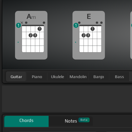
A
E
m
1
1
1
1
2
3
2
3
Guitar
Piano
Ukulele
Mandolin
Banjo
Bass
Chords
Beta
Notes