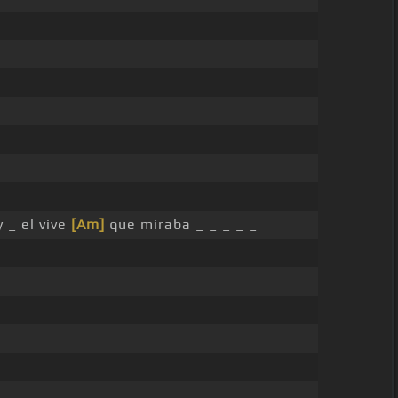
 _ el vive
[Am]
que miraba _ _ _ _ _