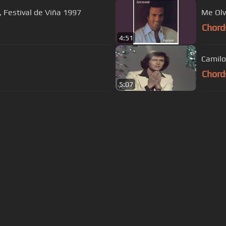
 Festival de Viña 1997
Me Olv
Chord
4:51
Camilo
Chord
5:07
s Of Use
Privacy Policy
Cancellation & Refund Policy
Made with love and passion for music
Follow us on
Facebook
 are subject to copyright, provided for educational and person
Developed and maintained by
—
Powered by AI