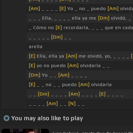
[Am]
_ _ _ _
[E]
Yo _ no _ puedo
[Am]
olvid
_ _ _ Ella, _ _ _ _ ella ya me
[Dm]
olvidó, _ 
_ Cómo no
[E]
recordarla, _ _ _ que en cad
_ _ _ _ _
[Dm]
_ _
arella
[E]
Ella, ella ya
[Am]
me olvidó, yo, _ _ _ _
[E]
yo no puedo
[Am]
olvidarla _ _
[Dm]
Yo _ _
[Am]
_ _ _ _
[E]
_ _ no _ _ puedo
[Am]
olvidarla
_ _
[Dm]
_ _ _ _
[Am]
_ _ _ _
[E]
_ _ _ _
_ _ _ _
[Am]
_ _
[N]
_ _
You may also like to play