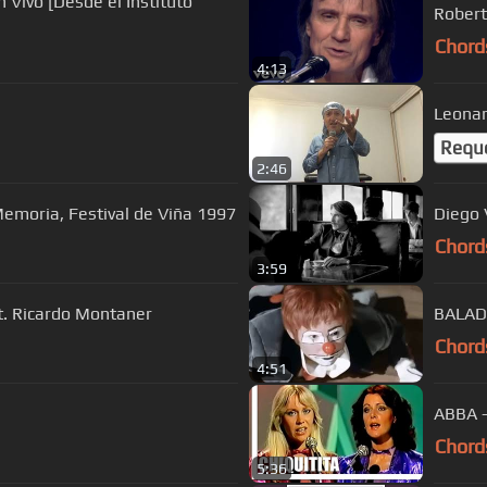
 Vivo [Desde el Instituto
Robert
Chord
4:13
Requ
2:46
emoria, Festival de Viña 1997
Diego 
Chord
3:59
t. Ricardo Montaner
BALAD
Chord
4:51
ABBA -
Chord
5:36