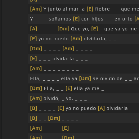
[Am]
Y junto al mar la
[E]
fiebre _ _ que me
Y _ _ _ soñamos
[E]
con hijos _ _ en orto
[
[A]
_ _ _ _
[Dm]
Que yo,
[E]
_ que ya yo me
[E]
yo no puedo
[Am]
olvidarla, _ _
[Dm]
_ _ _ _
[Am]
_ _ _ _
[E]
_ _ _ olvidarla _ _ _
[Am]
_ _ _ _ _ _ _ _
Ella, _ _ _ _ ella ya
[Dm]
se olvidó de _ _ a
[Dm]
Ella, _ _
[E]
ella ya me _
[Am]
olvidó, _ yo, _ _ _
[B]
_ _ _ _
[E]
yo no puedo
[A]
olvidarla
[B]
_ _
[Dm]
_ _ _ _
[Am]
_ _ _ _
[E]
_ _ _ _
[Am]
_ _ _ _
[Dm]
_ _ _ _