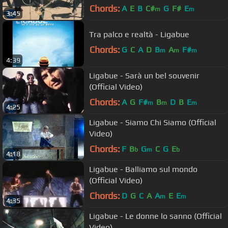
Chords:
A
E
B
C#
G
F#
E
m
m
3:45
Tra palco e realtà - Ligabue
Chords:
G
C
A
D
B
A
F#
m
m
m
4:39
Ligabue - Sarà un bel souvenir
(Official Video)
Chords:
A
G
F#
B
D
B
E
m
m
m
4:25
Ligabue - Siamo Chi Siamo (Official
Video)
Chords:
F
B
G
C
G
E
b
m
b
4:18
Ligabue - Balliamo sul mondo
(Official Video)
Chords:
D
G
C
A
A
E
E
m
m
4:35
Ligabue - Le donne lo sanno (Official
Video)