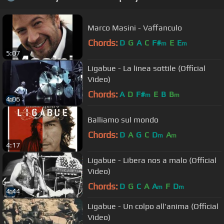
Marco Masini - Vaffanculo
Chords:
D
G
A
C
F#
E
E
m
m
5:07
Ligabue - La linea sottile (Official
Video)
Chords:
A
D
F#
E
B
B
m
m
4:06
Balliamo sul mondo
Chords:
D
A
G
C
D
A
m
m
4:17
Ligabue - Libera nos a malo (Official
Video)
Chords:
D
G
C
A
A
F
D
m
m
4:44
Ligabue - Un colpo all'anima (Official
Video)