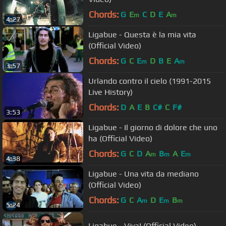
Chords:
G
E
C
D
E
A
m
m
4:27
Ligabue - Questa è la mia vita
(Official Video)
Chords:
G
C
E
D
B
E
A
m
m
3:57
Urlando contro il cielo (1991-2015
Live History)
Chords:
D
A
E
B
C#
C
F#
3:53
Ligabue - Il giorno di dolore che uno
ha (Official Video)
Chords:
G
C
D
A
B
A
E
m
m
m
4:38
Ligabue - Una vita da mediano
(Official Video)
Chords:
G
C
A
D
E
B
m
m
m
5:24
Ligabue - Viva! (Official Video)