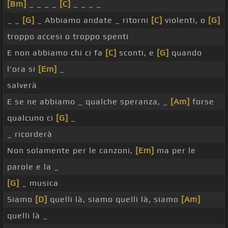
[Bm]
_ _ _ _
[C]
_ _ _ _
_ _
[G]
_ Abbiamo andate _ ritorni
[C]
violenti, o
[G]
troppo accesi o troppo spenti
E non abbiamo chi ci fa
[C]
sconti, e
[G]
quando
l'ora si
[Em]
_
salverà
E se ne abbiamo _ qualche speranza, _
[Am]
forse
qualcuno ci
[G]
_
_ ricorderà
Non solamente per le canzoni,
[Em]
ma per le
parole e la _
[G]
_ musica
Siamo
[D]
quelli là, siamo quelli là, siamo
[Am]
quelli là _