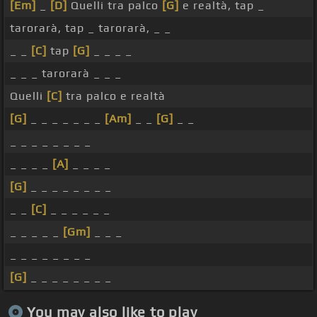
[Em]
_
[D]
Quelli tra palco
[G]
e realtà, tap _
tarorarà, tap _ tarorarà, _ _
_ _
[C]
tap
[G]
_ _ _ _
_ _ _ tarorarà _ _ _
Quelli
[C]
tra palco e realtà
[G]
_ _ _ _ _ _ _
[Am]
_ _
[G]
_ _
_ _ _ _ _ _ _ _
_ _ _ _
[A]
_ _ _ _
[G]
_ _ _ _ _ _ _ _
_ _
[C]
_ _ _ _ _ _
_ _ _ _ _
[Gm]
_ _ _
_ _ _ _ _ _ _ _
[G]
_ _ _ _ _ _ _ _
You may also like to play