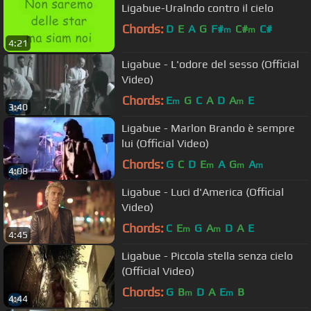
Ligabue-Uralndo contro il cielo
Chords:
D
E
A
G
F#
C#
C#
m
m
4:21
Ligabue - L'odore del sesso (Official
Video)
Chords:
E
G
C
A
D
A
E
m
m
3:40
Ligabue - Marlon Brando è sempre
lui (Official Video)
Chords:
G
C
D
E
A
G
A
m
m
m
4:08
Ligabue - Luci d'America (Official
Video)
Chords:
C
E
G
A
D
A
E
m
m
4:45
Ligabue - Piccola stella senza cielo
(Official Video)
Chords:
G
B
D
A
E
B
m
m
4:44