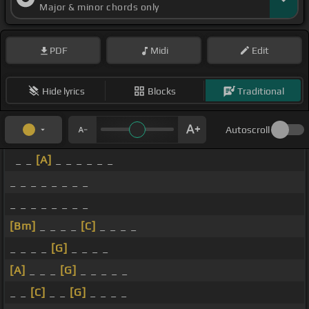
Major & minor chords only
PDF
Midi
Edit
Hide lyrics
Blocks
Traditional
Autoscroll
_ _
[A]
_ _ _ _ _ _
_ _ _ _ _ _ _ _
_ _ _ _ _ _ _ _
[Bm]
_ _ _ _
[C]
_ _ _ _
_ _ _ _
[G]
_ _ _ _
[A]
_ _ _
[G]
_ _ _ _ _
_ _
[C]
_ _
[G]
_ _ _ _