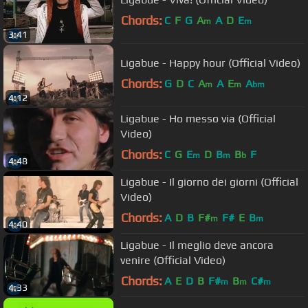
Chords:
C
F
G
A
A
D
E
m
m
3:41
Ligabue - Happy hour (Official Video)
Chords:
G
D
C
A
A
E
A
m
m
bm
4:12
Ligabue - Ho messo via (Official
Video)
Chords:
C
G
E
D
B
B
F
m
m
b
4:48
Ligabue - Il giorno dei giorni (Official
Video)
Chords:
A
D
B
F#
F#
E
B
m
m
4:40
Ligabue - Il meglio deve ancora
venire (Official Video)
Chords:
A
E
D
B
F#
B
C#
m
m
m
4:33