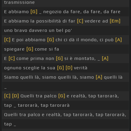
trasmissione
E abbiamo
[G]
_ negozio da fare, da fare, da fare
E abbiamo la possibilità di far
[C]
vedere ad
[Em]
uno bravo davvero un bel po'
[C]
E poi abbiamo
[G]
chi ci dà il mondo, ci può
[A]
spiegare
[G]
come si fa
E
[C]
come prima non
[G]
si è montato, _
[A]
ognuno sceglie la sua
[G]
[D]
verità
Siamo quelli là, siamo quelli là, siamo
[A]
quelli là
_
[C]
[D]
Quelli tra palco
[G]
e realtà, tap tarorarà,
tap _ tarorarà, tap tarorarà
Quelli tra palco e realtà, tap tarorarà, tap tarorarà,
tap _