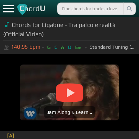
C
U
hord
Chords for Ligabue - Tra palco e realtà
(Official Video)
140.95
bpm
Standard Tuning (EADGBE)
G
C
A
D
E
m
Jam Along & Learn...
[A]