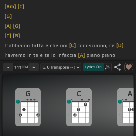
[Bm]
[C]
[G]
[A]
[G]
[C]
[G]
L'abbiamo fatta e che noi
[C]
conosciamo, ce
[D]
l'avremo in te e te lo infaccia
[A]
piano piano
quella
[C]
fame che il
[D]
vostro urlo ci
Lyrics
On
141
BPM
[A]
regalerà
G
C
A
1
1
1
1
1
2
1
2
2
3
3