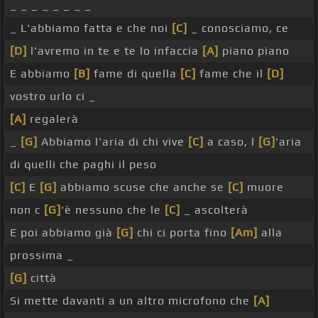
_ _ _ _ _ _ _ _
_ L'abbiamo fatta e che noi
[C]
_ conosciamo, ce
[D]
l'avremo in te e te lo infaccia
[A]
piano piano
E abbiamo
[B]
fame di quella
[C]
fame che il
[D]
vostro urlo ci _
[A]
regalerà
_
[G]
Abbiamo l'aria di chi vive
[C]
a caso, l
[G]
'aria
di quelli che paghi il peso
[C]
E
[G]
abbiamo scuse che anche se
[C]
muore
non c
[G]
'è nessuno che le
[C]
_ ascolterà
E poi abbiamo già
[G]
chi ci porta fino
[Am]
alla
prossima _
[G]
città
Si mette davanti a un altro microfono che
[A]