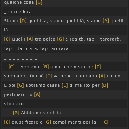
qualche cosa
[G]
_ _
_ succederà
Siamo
[D]
quelli là, siamo quelli là, siamo
[A]
quelli
là _
[C]
Quelli
[A]
tra palco
[G]
e realtà, tap _ tarorarà,
tap _ tarorarà, tap tarorarà _ _ _ _ _ _ _
_ _ _ _ _ _ _ _
_
[C]
_ Abbiamo
[B]
amici che neanche
[C]
sappiamo, finché
[D]
va bene ci leggano
[A]
il culo
E poi
[G]
abbiamo cassa
[C]
di mallox per
[D]
pertinarci lo
[A]
stomaco
_ _
[G]
Abbiamo soldi da _
[C]
giustificare e
[G]
complimenti per la _
[C]