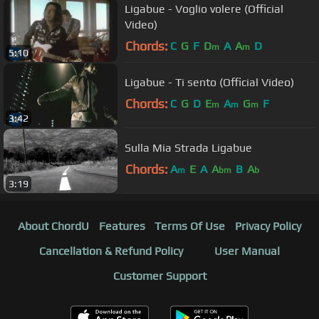
Ligabue - Voglio volere (Official
Video)
Chords:
C
G
F
D
A
A
D
m
m
5:10
Ligabue - Ti sento (Official Video)
Chords:
C
G
D
E
A
G
F
m
m
m
3:42
Sulla Mia Strada Ligabue
Chords:
A
E
A
A
B
A
m
bm
b
3:19
About ChordU
Features
Terms Of Use
Privacy Policy
Cancellation & Refund Policy
User Manual
Customer Support