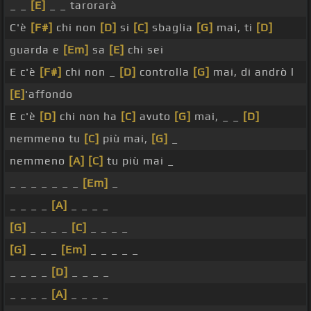
_ _
[E]
_ _ tarorarà
C'è
[F#]
chi non
[D]
si
[C]
sbaglia
[G]
mai, ti
[D]
guarda e
[Em]
sa
[E]
chi sei
E c'è
[F#]
chi non _
[D]
controlla
[G]
mai, di andrò l
[E]
'affondo
E c'è
[D]
chi non ha
[C]
avuto
[G]
mai, _ _
[D]
nemmeno tu
[C]
più mai,
[G]
_
nemmeno
[A]
[C]
tu più mai _
_ _ _ _ _ _ _
[Em]
_
_ _ _ _
[A]
_ _ _ _
[G]
_ _ _ _
[C]
_ _ _ _
[G]
_ _ _
[Em]
_ _ _ _ _
_ _ _ _
[D]
_ _ _ _
_ _ _ _
[A]
_ _ _ _