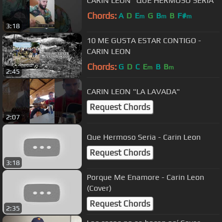
CARIN LEON "QUE HERMOSO SERIA"
Chords:
A
D
E
G
B
B
F#
m
m
m
3:18
10 ME GUSTA ESTAR CONTIGO -
CARIN LEON
Chords:
G
D
C
E
B
B
m
m
2:45
CARIN LEON "LA LAVADA"
Request Chords
2:07
Que Hermoso Seria - Carin Leon
Request Chords
3:18
Porque Me Enamore - Carin Leon
(Cover)
Request Chords
2:35