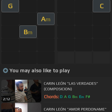
G
C
A
m
B
m
You may also like to play
CARIN LEÓN "LAS VERDADES"
(COMPOSICION)
Chords:
D
A
G
B
E
F#
m
m
2:12
CARIN LEÓN "AMOR PERDONAME"