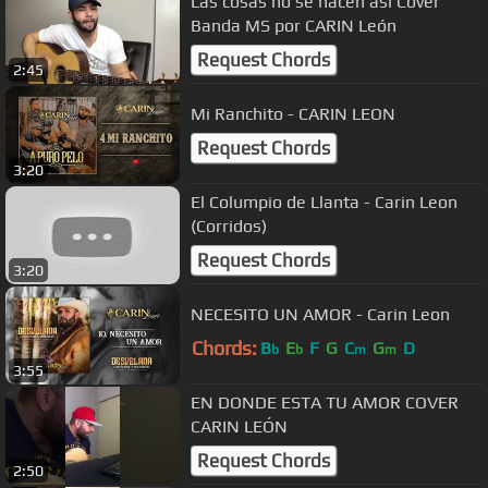
Las cosas no se hacen así Cover
Banda MS por CARIN León
Request Chords
2:45
Mi Ranchito - CARIN LEON
Request Chords
3:20
El Columpio de Llanta - Carin Leon
(Corridos)
Request Chords
3:20
NECESITO UN AMOR - Carin Leon
Chords:
B
E
F
G
C
G
D
b
b
m
m
3:55
EN DONDE ESTA TU AMOR COVER
CARIN LEÓN
Request Chords
2:50