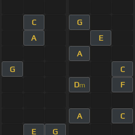
C
G
A
E
A
G
C
D
F
m
A
C
E
G