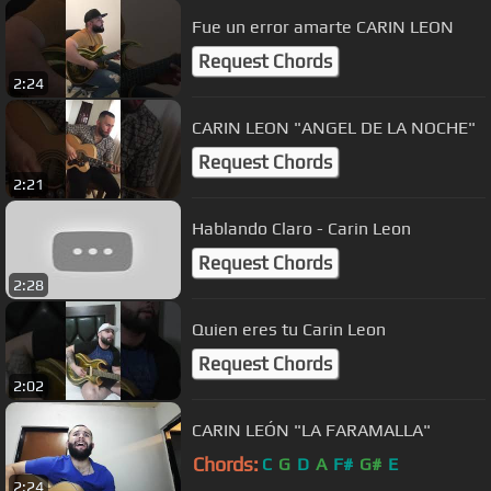
Fue un error amarte CARIN LEON
Request Chords
2:24
CARIN LEON "ANGEL DE LA NOCHE"
Request Chords
2:21
Hablando Claro - Carin Leon
Request Chords
2:28
Quien eres tu Carin Leon
Request Chords
2:02
CARIN LEÓN "LA FARAMALLA"
Chords:
C
G
D
A
F#
G#
E
2:24