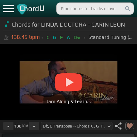
C
U
hord
Chords for LINDA DOCTORA - CARIN LEON
138.45
bpm
Standard Tuning (EADGBE)
C
G
F
A
D
m
Jam Along & Learn...
138
BPM