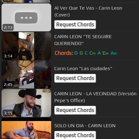
Al Ver Que Te Vas - Carin Leon
(Cover)
Request Chords
2:13
CARIN LEON "TE SEGUIRE
QUERIENDO"
Chords:
D
G
C
C
A
E
A
m
m
m
3:14
Carin Leon "Las ciudades"
Request Chords
2:45
CARIN LEON - LA VECINDAD (Versión
Pepe's Office)
Request Chords
3:15
SOLO UN DIA - CARIN LEON
Request Chords