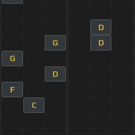
D
G
D
G
D
F
C