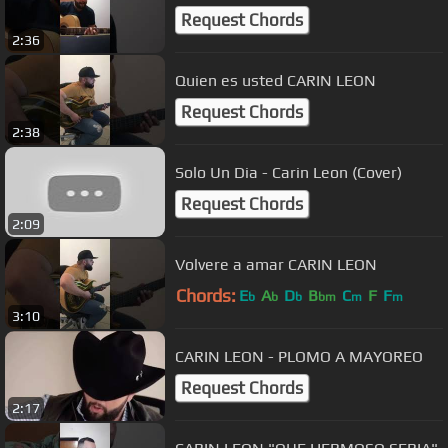
Request Chords
2:36
Quien es usted CARIN LEON
Request Chords
2:38
Solo Un Dia - Carin Leon (Cover)
Request Chords
2:09
Volvere a amar CARIN LEON
Chords:
E
A
D
B
C
F
F
b
b
b
bm
m
m
3:10
CARIN LEON - PLOMO A MAYOREO
Request Chords
2:17