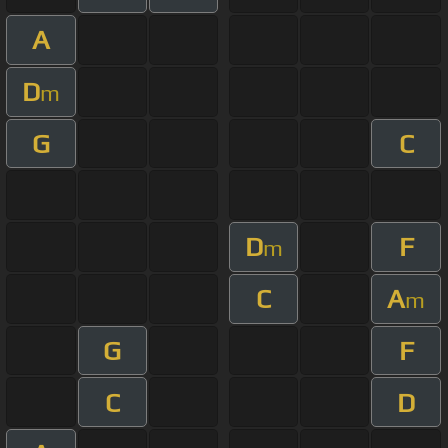
A
D
m
G
C
D
F
m
C
A
m
G
F
C
D