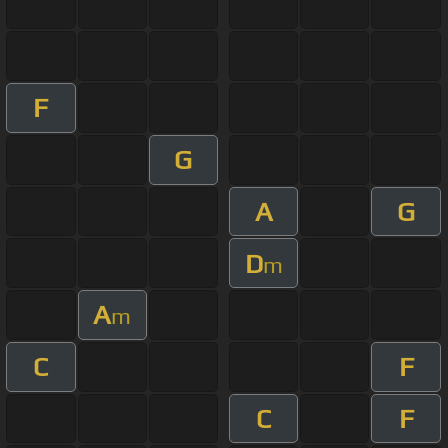
F
G
A
G
D
m
A
m
C
F
C
F