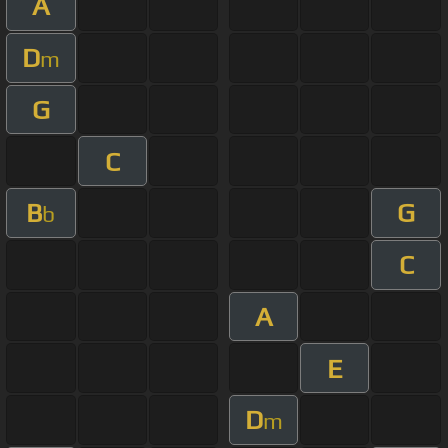
A
D
m
G
C
B
G
b
C
A
E
D
m