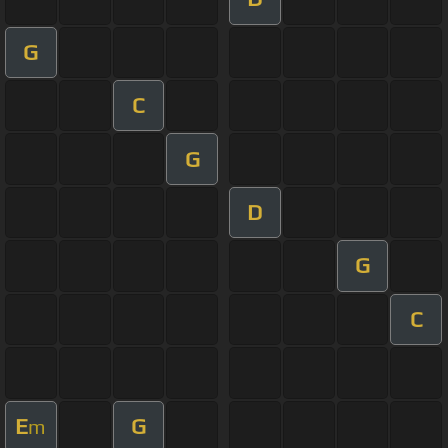
G
C
G
D
G
C
E
G
m