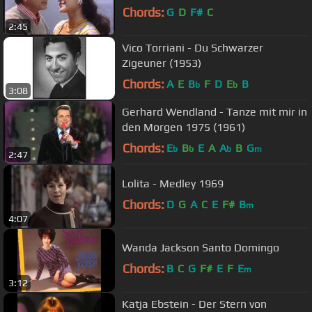
Chords:
G
D
F#
C
2:45
Vico Torriani - Du Schwarzer
Zigeuner (1953)
Chords:
A
E
B
F
D
E
B
b
b
3:08
Gerhard Wendland - Tanze mit mir in
den Morgen 1975 (1961)
Chords:
E
B
E
A
A
B
G
b
b
b
m
2:47
Lolita - Medley 1969
Chords:
D
G
A
C
E
F#
B
m
4:07
Wanda Jackson Santo Domingo
Chords:
B
C
G
F#
E
F
E
m
3:12
Katja Ebstein - Der Stern von