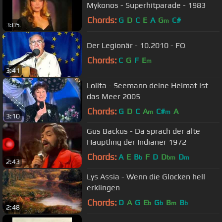
Mykonos - Superhitparade - 1983
Chords:
G
D
C
E
A
G
C#
m
3:05
Der Legionär - 10.2010 - FQ
Chords:
C
G
F
E
m
3:41
Lolita - Seemann deine Heimat ist
das Meer 2005
Chords:
G
D
C
A
C#
A
m
m
3:10
Gus Backus - Da sprach der alte
Häuptling der Indianer 1972
Chords:
A
E
B
F
D
D
D
b
bm
m
2:43
Lys Assia - Wenn die Glocken hell
erklingen
Chords:
D
A
G
E
G
B
B
b
b
m
b
2:48