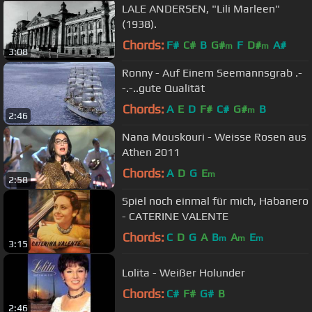
LALE ANDERSEN, "Lili Marleen"
(1938).
Chords:
F#
C#
B
G#
F
D#
A#
m
m
3:08
Ronny - Auf Einem Seemannsgrab .-
-.-..gute Qualität
Chords:
A
E
D
F#
C#
G#
B
m
2:46
Nana Mouskouri - Weisse Rosen aus
Athen 2011
Chords:
A
D
G
E
m
2:58
Spiel noch einmal für mich, Habanero
- CATERINE VALENTE
Chords:
C
D
G
A
B
A
E
m
m
m
3:15
Lolita - Weißer Holunder
Chords:
C#
F#
G#
B
2:46