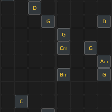
D
G
D
G
C
G
m
A
m
B
G
m
C