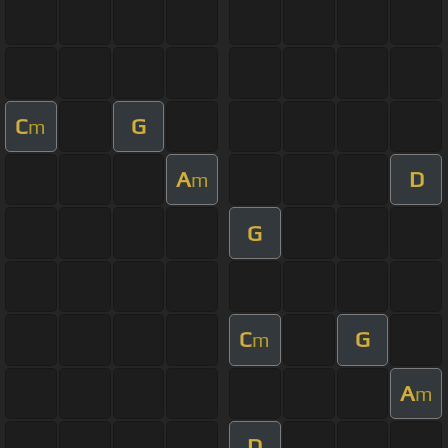
C
G
m
A
D
m
G
C
G
m
A
m
D