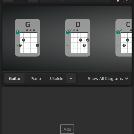
G
D
C
1
1
1
1
1
2
2
2
3
3
3
Guitar
Piano
Ukulele
Show
All Diagrams