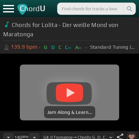
C
U
hord
Chords for Lolita - Der weiße Mond von
Maratonga
139.9
bpm
Standard Tuning (EADGBE)
G
D
C
C
A
m
m
Jam Along & Learn...
140
BPM