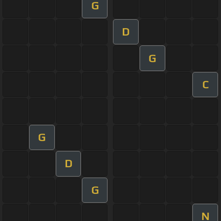
G
D
G
C
G
D
G
N