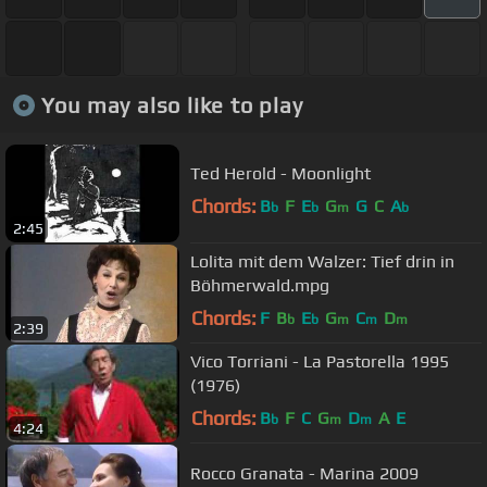
You may also like to play
Ted Herold - Moonlight
Chords:
B
F
E
G
G
C
A
b
b
m
b
2:45
Lolita mit dem Walzer: Tief drin in
Böhmerwald.mpg
Chords:
F
B
E
G
C
D
b
b
m
m
m
2:39
Vico Torriani - La Pastorella 1995
(1976)
Chords:
B
F
C
G
D
A
E
b
m
m
4:24
Rocco Granata - Marina 2009