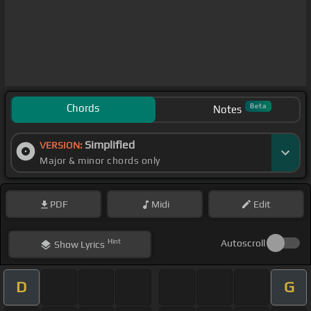
Chords
Beta
Notes
Simplified
VERSION:
Major & minor chords only
PDF
Midi
Edit
Hint
Autoscroll
Show
Lyrics
D
G