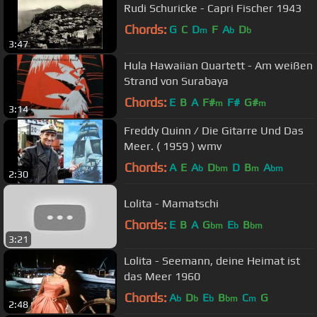
Rudi Schuricke - Capri Fischer 1943
Chords:
G
C
D
F
A
D
m
b
b
3:47
Hula Hawaiian Quartett - Am weißen
Strand von Surabaya
Chords:
E
B
A
F#
F#
G#
m
m
3:14
Freddy Quinn / Die Gitarre Und Das
Meer. ( 1959 ) wmv
Chords:
A
E
A
D
D
B
A
b
bm
m
bm
2:30
Lolita - Mamatschi
Chords:
E
B
A
G
E
B
bm
b
bm
3:21
Lolita - Seemann, deine Heimat ist
das Meer 1960
Chords:
A
D
E
B
C
G
b
b
b
bm
m
2:48