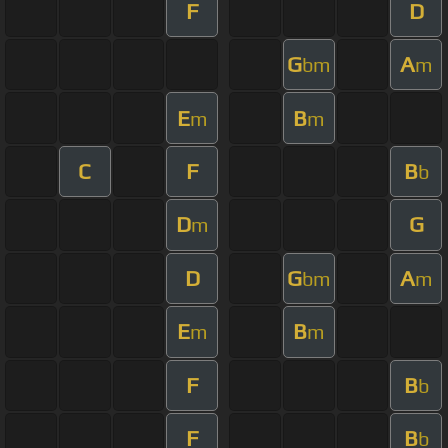
F
D
G
A
bm
m
E
B
m
m
C
F
B
b
D
G
m
D
G
A
bm
m
E
B
m
m
F
B
b
F
B
b