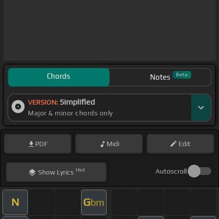
Chords
Beta
Notes
Simplified
VERSION:
Major & minor chords only
PDF
Midi
Edit
Hint
Autoscroll
Show
Lyrics
N
G
bm