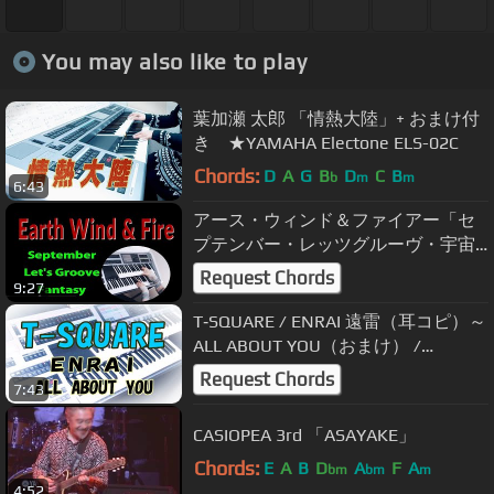
You may also like to play
葉加瀬 太郎 「情熱大陸」+ おまけ付
き ★YAMAHA Electone ELS-02C
Chords:
D
A
G
B
D
C
B
b
m
m
6:43
アース・ウィンド＆ファイアー「セ
プテンバー・レッツグルーヴ・宇宙
のファンタジー」 September / Let's
Request Chords
9:27
Groove / Fantasy ★Electone cover
T‐SQUARE / ENRAI 遠雷（耳コピ）～
ALL ABOUT YOU（おまけ） /
★Electone cover
Request Chords
7:43
CASIOPEA 3rd 「ASAYAKE」
Chords:
E
A
B
D
A
F
A
bm
bm
m
4:52