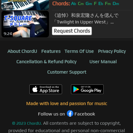
ELS-02C
Chords:
A
C
G
F
E
F
D
b
m
m
b
m
m
5:20
《追悼》和泉宏隆さんを偲んで
「Twilight In Upper West」
~「OMENS OF LOVE」・T-SQUARE
Request Chords
9:24
メドレー★エレクトーン演奏
About ChordU
Features
Terms Of Use
Privacy Policy
Cancellation & Refund Policy
User Manual
Customer Support
Made with love and passion for music
Follow us on
Facebook
All contents are subject to copyright,
©
2023
ChordU.
provided for educational and personal non-commercial