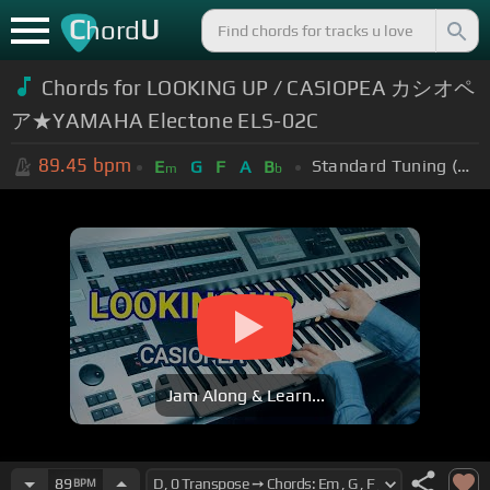
C
U
hord
Chords for LOOKING UP / CASIOPEA カシオペ
ア★YAMAHA Electone ELS-02C
89.45
bpm
Standard Tuning (EADGBE)
E
G
F
A
B
m
b
Jam Along & Learn...
89
BPM