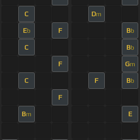
C
D
m
E
F
B
b
b
C
B
b
F
G
m
C
F
B
b
F
B
E
m