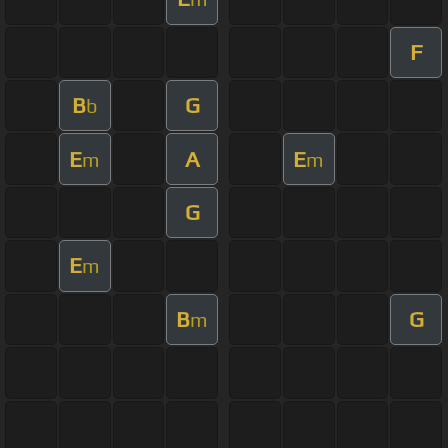
F
B
G
b
E
A
E
m
m
G
E
m
B
G
m