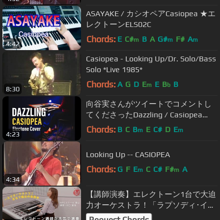
ASAYAKE / カシオペアCasiopea ★エ
レクトーンELS02C
Chords:
E
C#
B
A
G#
F#
A
m
m
m
4:42
Casiopea - Looking Up/Dr. Solo/Bass
Solo *Live 1985*
Chords:
A
G
D
E
E
B
B
m
b
8:30
向谷実さんがツイートでコメントし
てくださったDazzling / Casiopea
【エレクトーン】【インストカバ
Chords:
B
C
B
E
C#
D
E
m
m
4:23
ー】
Looking Up -- CASIOPEA
Chords:
G
F
E
C
C#
F#
A
m
m
4:34
【講師演奏】エレクトーン1台で大迫
力オーケストラ！「ラプソディ･イ
ン･ブルー」MPCスクール 富山