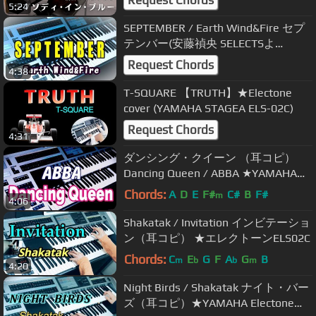
Request Chords
5:24
SEPTEMBER / Earth Wind&Fire セプ
テンバー(安藤禎央 SELECTSよ
り)★Electone ELS-02C
Request Chords
4:38
T-SQUARE 【TRUTH】★Electone
cover (YAMAHA STAGEA ELS-02C)
Request Chords
4:31
ダンシング・クイーン （耳コピ）
Dancing Queen / ABBA ★YAMAHA
Electone ELS-02C
Chords:
A
D
E
F#
C#
B
F#
m
4:06
Shakatak / Invitation インビテーショ
ン（耳コピ） ★エレクトーンELS02C
Chords:
C
E
G
F
A
G
B
m
b
b
m
4:20
Night Birds / Shakatak ナイト・バー
ズ（耳コピ）★YAMAHA Electone