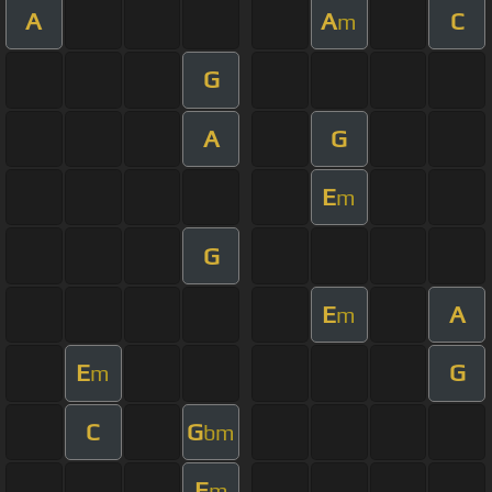
A
A
C
m
G
A
G
E
m
G
E
A
m
E
G
m
C
G
bm
E
m