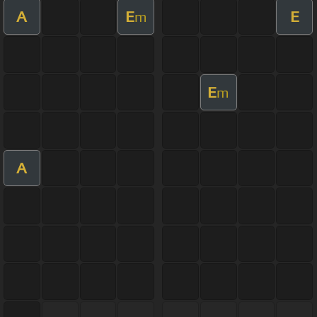
A
E
E
m
E
m
A