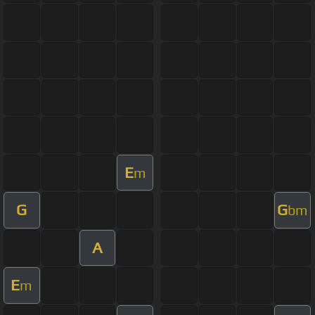
E
m
G
G
bm
A
E
m