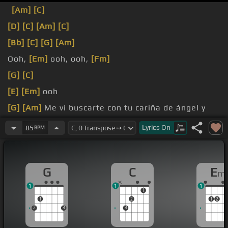
[Am]
[C]
[D]
[C]
[Am]
[C]
[Bb]
[C]
[G]
[Am]
Ooh,
[Em]
ooh, ooh,
[Fm]
[G]
[C]
[E]
[Em]
ooh
[G]
[Am]
Me vi buscarte con tu cariña de ángel y
[Em]
José
Lyrics
On
85
BPM
tu sonrisa bien brillante
[F]
distraí
G
C
E
m
1
1
1
1
1
2
1
2
2
3
3