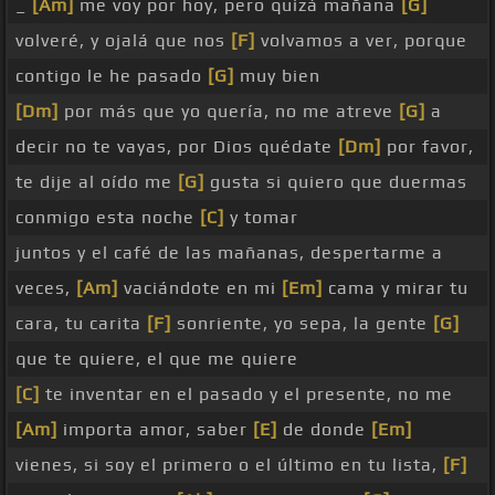
_
[Am]
me voy por hoy, pero quizá mañana
[G]
volveré, y ojalá que nos
[F]
volvamos a ver, porque
contigo le he pasado
[G]
muy bien
[Dm]
por más que yo quería, no me atreve
[G]
a
decir no te vayas, por Dios quédate
[Dm]
por favor,
te dije al oído me
[G]
gusta si quiero que duermas
conmigo esta noche
[C]
y tomar
juntos y el café de las mañanas, despertarme a
veces,
[Am]
vaciándote en mi
[Em]
cama y mirar tu
cara, tu carita
[F]
sonriente, yo sepa, la gente
[G]
que te quiere, el que me quiere
[C]
te inventar en el pasado y el presente, no me
[Am]
importa amor, saber
[E]
de donde
[Em]
vienes, si soy el primero o el último en tu lista,
[F]