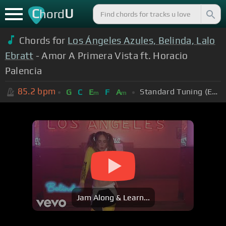
C
U
hord
Chords for
Los Ángeles Azules, Belinda, Lalo
Ebratt
- Amor A Primera Vista ft. Horacio
Palencia
85.2
bpm
Standard Tuning (EADGBE)
G
C
E
F
A
m
m
Jam Along & Learn...