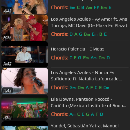
Chords:
E
C
B
A
F#
B
E
m
m
m
3:31
Los Ángeles Azules - Ay Amor ft. Ana
Torroja, MC Davo (De Plaza En Plaza)
Chords:
D
A
G
B
E
B
E
m
m
4:11
Horacio Palencia - Olvidas
Chords:
C
F
G
E
A
D
D
m
m
m
3:47
Los Ángeles Azules - Nunca Es
Suficiente ft. Natalia Lafourcade
(Live)
Chords:
G
D
A
F
C
E
C
m
m
m
4:47
Lila Downs, Panteón Rococó -
Cariñito (Mexican Institute of Sound
Mix)
Chords:
A
C
E
G
A
F
D
m
3:09
Yandel, Sebastián Yatra, Manuel