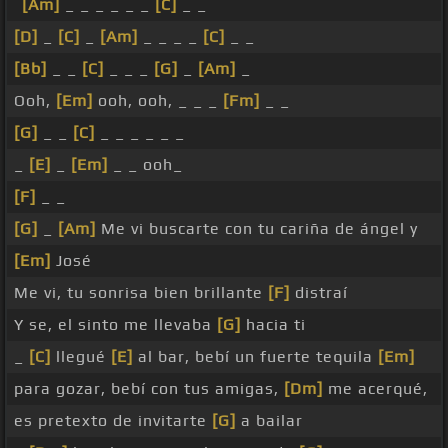
[Am]
_ _ _ _ _ _
[C]
_ _
[D]
_
[C]
_
[Am]
_ _ _ _
[C]
_ _
[Bb]
_ _
[C]
_ _ _
[G]
_
[Am]
_
Ooh,
[Em]
ooh, ooh, _ _ _
[Fm]
_ _
[G]
_ _
[C]
_ _ _ _ _ _
_
[E]
_
[Em]
_ _ ooh_
[F]
_ _
[G]
_
[Am]
Me vi buscarte con tu cariña de ángel y
[Em]
José
Me vi, tu sonrisa bien brillante
[F]
distraí
Y se, el sinto me llevaba
[G]
hacia ti
_
[C]
llegué
[E]
al bar, bebí un fuerte tequila
[Em]
para gozar, bebí con tus amigas,
[Dm]
me acerqué,
es pretexto de invitarte
[G]
a bailar