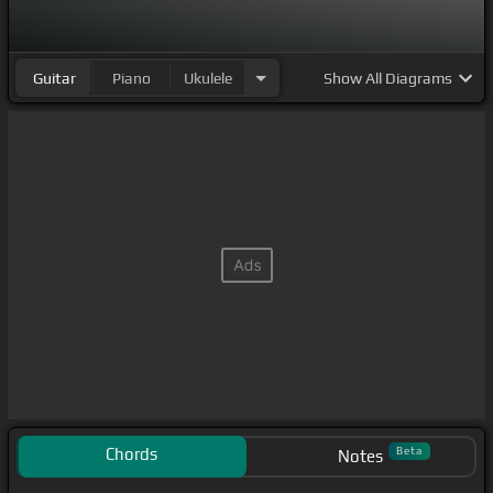
Guitar
Piano
Ukulele
Show
All Diagrams
Chords
Beta
Notes