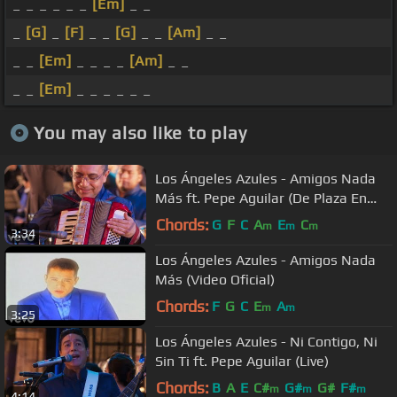
_ _ _ _ _ _
[Em]
_ _
_
[G]
_
[F]
_ _
[G]
_ _
[Am]
_ _
_ _
[Em]
_ _ _ _
[Am]
_ _
_ _
[Em]
_ _ _ _ _ _
You may also like to play
Los Ángeles Azules - Amigos Nada
Más ft. Pepe Aguilar (De Plaza En
Plaza)
Chords:
G
F
C
A
E
C
m
m
m
3:34
Los Ángeles Azules - Amigos Nada
Más (Video Oficial)
Chords:
F
G
C
E
A
m
m
3:25
Los Ángeles Azules - Ni Contigo, Ni
Sin Ti ft. Pepe Aguilar (Live)
Chords:
B
A
E
C#
G#
G#
F#
m
m
m
4:14