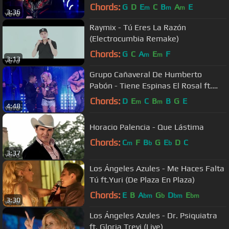
Chords:
G
D
E
C
B
A
E
m
m
m
3:36
Raymix - Tú Eres La Razón
(Electrocumbia Remake)
Chords:
G
C
A
E
F
m
m
3:13
Grupo Cañaveral De Humberto
Pabón - Tiene Espinas El Rosal ft.
Jenny and the Mexicats (Live)
Chords:
D
E
C
B
B
G
E
m
m
4:48
Horacio Palencia - Que Lástima
Chords:
C
F
B
G
E
D
C
m
b
b
3:37
Los Ángeles Azules - Me Haces Falta
Tú ft.Yuri (De Plaza En Plaza)
Chords:
E
B
A
G
D
E
bm
b
bm
bm
3:30
Los Ángeles Azules - Dr. Psiquiatra
ft. Gloria Trevi (Live)