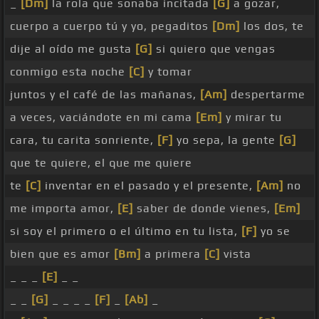
_
[Dm]
la rola que sonaba incitada
[G]
a gozar,
cuerpo a cuerpo tú y yo, pegaditos
[Dm]
los dos, te
dije al oído me gusta
[G]
si quiero que vengas
conmigo esta noche
[C]
y tomar
juntos y el café de las mañanas,
[Am]
despertarme
a veces, vaciándote en mi cama
[Em]
y mirar tu
cara, tu carita sonriente,
[F]
yo sepa, la gente
[G]
que te quiere, el que me quiere
te
[C]
inventar en el pasado y el presente,
[Am]
no
me importa amor,
[E]
saber de donde vienes,
[Em]
si soy el primero o el último en tu lista,
[F]
yo se
bien que es amor
[Bm]
a primera
[C]
vista
_ _ _
[E]
_ _
_ _
[G]
_ _ _ _
[F]
_
[Ab]
_