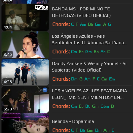
BANDA MS - POR MI NO TE
DETENGAS (VIDEO OFICIAL)
Chords:
C
F
A
B
G
A
G
m
b
m
4:04
Los Ángeles Azules - Mis
Sentimientos ft. Ximena Sariñana
(Live)
Chords:
C
E
G
B
A
C
m
b
m
b
b
3:45
Daddy Yankee & Wisin y Yandel - Si
Supieras (Video Oficial)
Chords:
D
G
A
F
C
C
E
m
m
m
m
4:36
LOS ANGELES AZULES FEAT MARIA
LEÓN_"MIS SENTIMIENTOS" EN
QUERÉTARO,QRO.
Chords:
C
E
B
G
G
D
m
b
b
m
bm
5:28
Belinda - Dopamina
Chords:
C
F
B
G
D
A
E
b
m
m
m