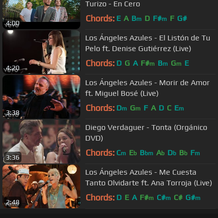
Turizo - En Cero
Chords:
E
A
B
D
F#
F
G#
m
m
4:00
Los Ángeles Azules - El Listón de Tu
Pelo ft. Denise Gutiérrez (Live)
Chords:
D
G
A
F#
B
G
E
m
m
m
4:20
Los Ángeles Azules - Morir de Amor
ft. Miguel Bosé (Live)
Chords:
D
G
F
A
D
C
E
m
m
m
3:38
Diego Verdaguer - Tonta (Orgánico
DVD)
Chords:
C
E
B
A
D
B
F
m
b
bm
b
b
b
m
3:36
Los Ángeles Azules - Me Cuesta
Tanto Olvidarte ft. Ana Torroja (Live)
Chords:
D
E
A
F#
C#
C#
G#
m
m
m
2:48