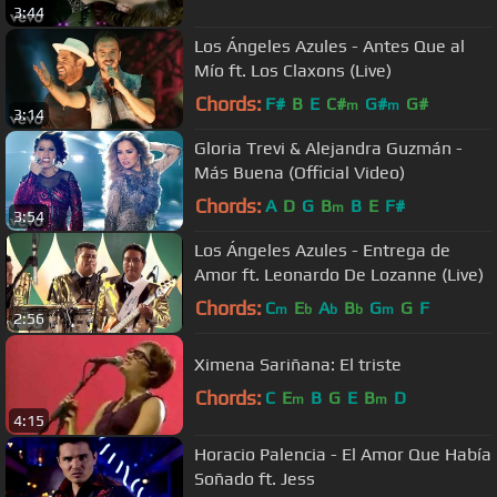
3:44
Los Ángeles Azules - Antes Que al
Mío ft. Los Claxons (Live)
Chords:
F#
B
E
C#
G#
G#
m
m
3:14
Gloria Trevi & Alejandra Guzmán -
Más Buena (Official Video)
Chords:
A
D
G
B
B
E
F#
m
3:54
Los Ángeles Azules - Entrega de
Amor ft. Leonardo De Lozanne (Live)
Chords:
C
E
A
B
G
G
F
m
b
b
b
m
2:56
Ximena Sariñana: El triste
Chords:
C
E
B
G
E
B
D
m
m
4:15
Horacio Palencia - El Amor Que Había
Soñado ft. Jess