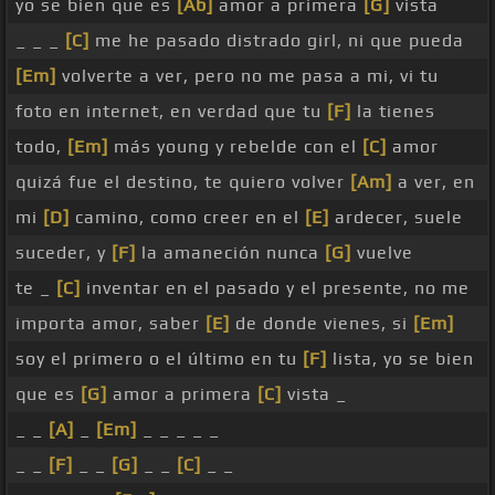
yo se bien que es
[Ab]
amor a primera
[G]
vista
_ _ _
[C]
me he pasado distrado girl, ni que pueda
[Em]
volverte a ver, pero no me pasa a mi, vi tu
foto en internet, en verdad que tu
[F]
la tienes
todo,
[Em]
más young y rebelde con el
[C]
amor
quizá fue el destino, te quiero volver
[Am]
a ver, en
mi
[D]
camino, como creer en el
[E]
ardecer, suele
suceder, y
[F]
la amaneción nunca
[G]
vuelve
te _
[C]
inventar en el pasado y el presente, no me
importa amor, saber
[E]
de donde vienes, si
[Em]
soy el primero o el último en tu
[F]
lista, yo se bien
que es
[G]
amor a primera
[C]
vista _
_ _
[A]
_
[Em]
_ _ _ _ _
_ _
[F]
_ _
[G]
_ _
[C]
_ _