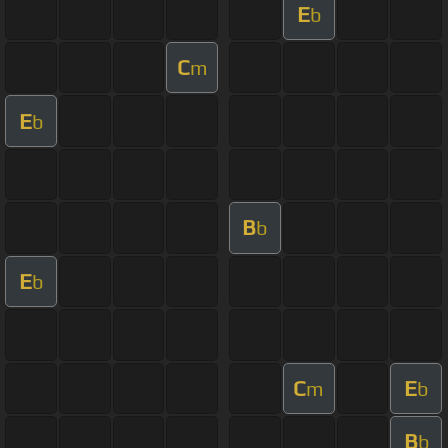
E
b
C
m
E
b
B
b
E
b
C
E
m
b
B
b