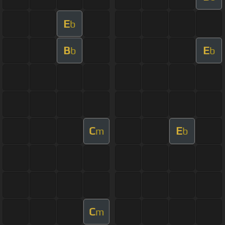
E
b
B
E
b
b
C
E
m
b
C
m