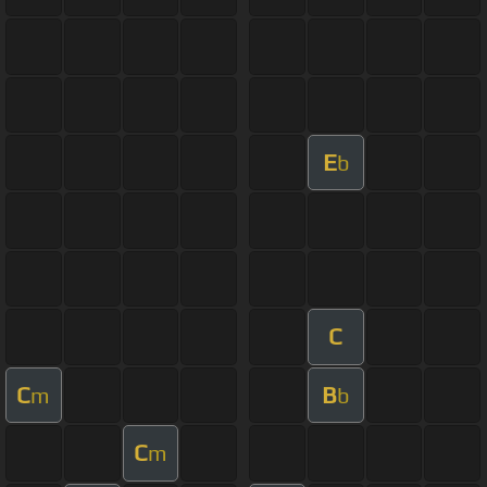
E
b
C
C
B
m
b
C
m