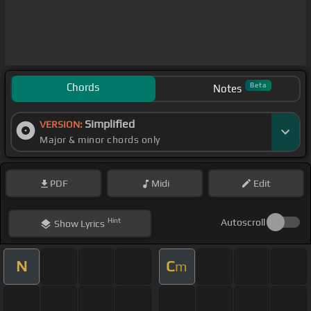
Chords
Beta
Notes
Simplified
VERSION:
Major & minor chords only
PDF
Midi
Edit
Hint
Autoscroll
Show
Lyrics
N
C
m