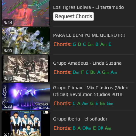
Los Tigres Bolivia - El tartamudo
Request Chords
3:44
PARA EL BENI YO ME QUIERO IR!!
Chords:
G
D
C
C
B
A
E
m
m
3:05
Grupo Amadeus - Linda Susana
Chords:
D
F
C
B
A
G
A
m
b
m
m
4:20
Grupo Climax - Mix Clásicos (Video
Oficial) Revolution Studios 2018
Chords:
C
A
A
G
E
E
G
m
b
m
6:22
Grupo Iberia - el soñador
Chords:
B
A
C#
E
C#
A
m
m
5:17