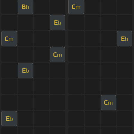
B
C
b
m
E
b
C
E
m
b
C
m
E
b
C
m
E
b