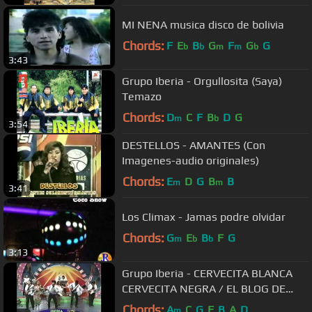
MI NENA musica disco de bolivia
Chords:
F
E
B
G
F
G
G
b
b
m
m
b
3:43
Grupo Iberia - Orgullosita (Saya)
Temazo
Chords:
D
C
F
B
D
G
m
b
3:54
DESTELLOS - AMANTES (Con
Imagenes-audio originales)
Chords:
E
D
G
B
B
m
m
3:41
Los Climax - Jamas podre olvidar
Chords:
G
E
B
F
G
m
b
b
3:13
Grupo Iberia - CERVECITA BLANCA
CERVECITA NEGRA / EL BLOG DE
CUMBIO
Chords:
A
C
G
F
B
A
D
m