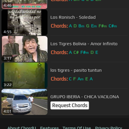
4:46
Los Ronisch - Soledad
Chords:
A
D
B
G
E
F#
C#
m
m
m
m
4:55
Los Tigres Bolivia - Amor Infinito
Chords:
A
C#
F#
D
E
m
3:17
los tigres - pasito tuntun
Chords:
C
F
A
E
A
m
3:22
GRUPO IBERIA - CHICA VACILONA
Request Chords
4:01
About ChordU
Features
Terms Of Use
Privacy Policy