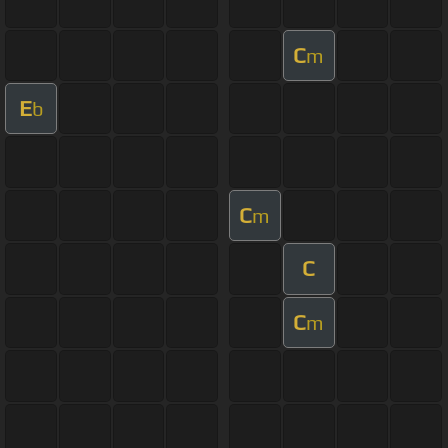
C
m
E
b
C
m
C
C
m