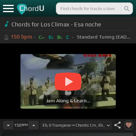
C
U
hord
Chords for Los Climax - Esa noche
150
bpm
Standard Tuning (EADGBE)
C
E
B
C
m
b
b
Jam Along & Learn...
150
BPM