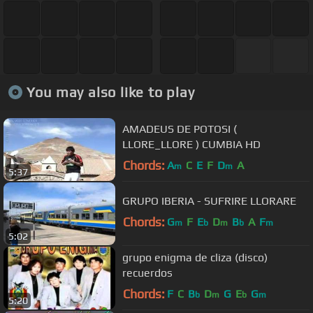
You may also like to play
AMADEUS DE POTOSI (
LLORE_LLORE ) CUMBIA HD
Chords:
A
C
E
F
D
A
m
m
5:37
GRUPO IBERIA - SUFRIRE LLORARE
Chords:
G
F
E
D
B
A
F
m
b
m
b
m
5:02
grupo enigma de cliza (disco)
recuerdos
Chords:
F
C
B
D
G
E
G
b
m
b
m
5:20