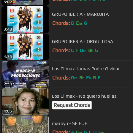
6:02
GRUPO IBERIA - MARUJITA
Chords:
D
E
G
m
3:48
GRUPO IBERIA - ORGULLOSA
Chords:
C
F
D
B
G
m
b
4:35
Los Climax-Jamas Podre Olvidar
Chords:
G
B
E
G
F
m
b
b
2:53
Los Climax - No quiero huellas
Request Chords
4:06
maroyu - SE FUE
Chords:
A
B
G
E
D
E
m
m