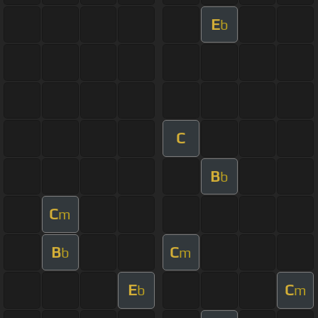
E
b
C
B
b
C
m
B
C
b
m
E
C
b
m