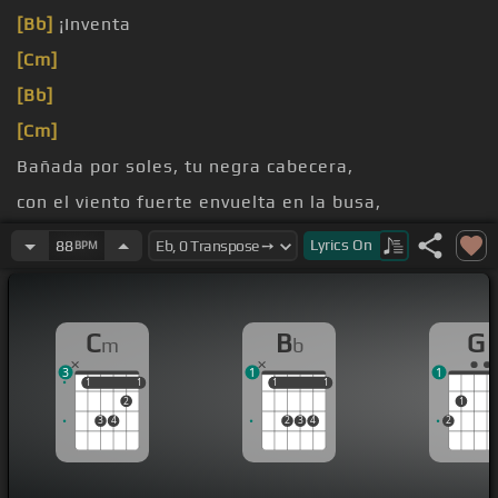
[Bb]
¡Inventa
[Cm]
[Bb]
[Cm]
Bañada por soles, tu negra cabecera,
con el viento fuerte envuelta en la busa,
ribera.
Lyrics
On
88
BPM
C
B
G
m
b
3
1
1
1
1
1
1
1
1
1
1
2
1
3
4
2
3
4
2