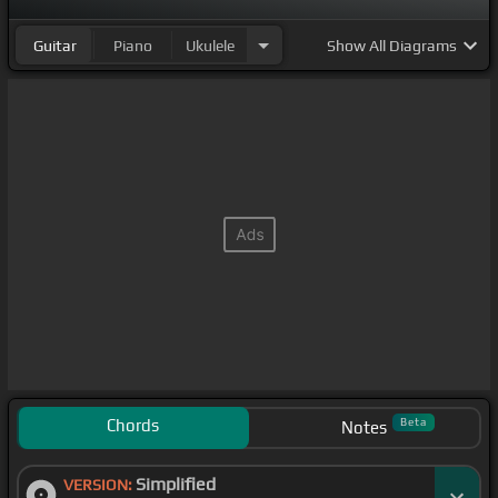
Guitar
Piano
Ukulele
Show
All Diagrams
Chords
Beta
Notes
Simplified
VERSION: