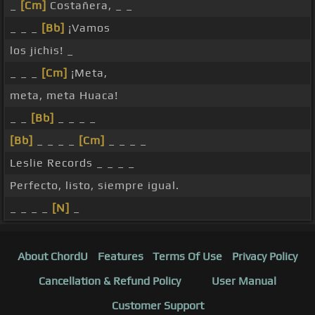
_
[Cm]
Costañera, _ _
_ _ _
[Bb]
¡Vamos
los jichis! _
_ _ _
[Cm]
¡Meta,
meta, meta Huaca!
_ _
[Bb]
_ _ _ _
[Bb]
_ _ _ _
[Cm]
_ _ _ _
Leslie Records _ _ _ _
Perfecto, listo, siempre igual.
_ _ _ _
[N]
_
About ChordU
Features
Terms Of Use
Privacy Policy
Cancellation & Refund Policy
User Manual
Customer Support