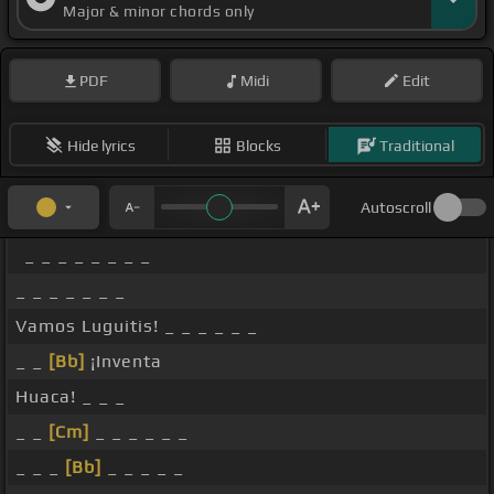
Major & minor chords only
PDF
Midi
Edit
Hide lyrics
Blocks
Traditional
Autoscroll
_ _ _ _ _ _ _ _
_ _ _ _ _ _ _
Vamos Luguitis! _ _ _ _ _ _
_ _
[Bb]
¡Inventa
Huaca! _ _ _
_ _
[Cm]
_ _ _ _ _ _
_ _ _
[Bb]
_ _ _ _ _