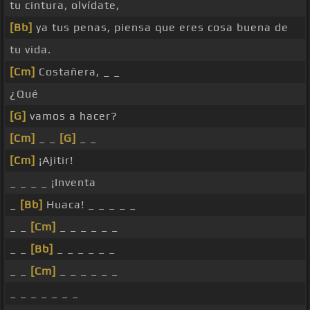
tu cintura, olvídate,
[Bb]
ya tus penas, piensa que eres cosa buena de
tu vida.
[Cm]
Costañera, _ _
¿Qué
[G]
vamos a hacer?
[Cm]
_ _
[G]
_ _
[Cm]
¡Ajitir!
_ _ _ _ ¡Inventa
_
[Bb]
Huaca! _ _ _ _ _
_ _
[Cm]
_ _ _ _ _ _
_ _
[Bb]
_ _ _ _ _ _
_ _
[Cm]
_ _ _ _ _ _
_ _ _ _ _ _ _