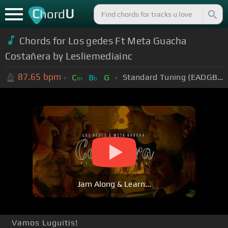
C
U
hord
Chords for
Los gedes Ft Meta Guacha
Costañera by Lesliemediainc
87.65
bpm
Standard Tuning (EADGBE)
C
B
G
m
b
Jam Along & Learn...
Vamos Luguitis!