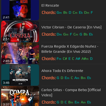
El Rescate
Chords:
G
B
D
C
E
D
F
m
b
m
b
m
2:41
Victor Cibrian - De Caseria [En Vivo]
Chords:
D
G
F
C
G
B
E
m
m
m
b
b
2:51
Fuerza Regida X Edgardo Nuñez -
Billete Grande (En Vivo 2022)
Chords:
F
C#
E
C
A#
A#
D
m
m
2:45
Ahora Todo Es Diferente
Chords:
G
D
E
C
A
B
E
m
m
m
b
3:46
Carlos Sillas - Compa Bebo [Official
Video]
Chords:
G
D
C
B
E
A
E
m
m
m
b
3:37