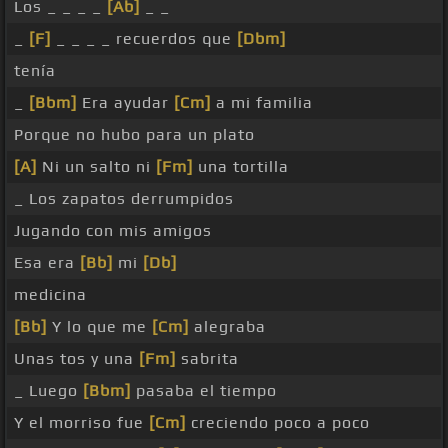
Los _ _ _ _
[Ab]
_ _
_
[F]
_ _ _ _ recuerdos que
[Dbm]
tenía
_
[Bbm]
Era ayudar
[Cm]
a mi familia
Porque no hubo para un plato
[A]
Ni un salto ni
[Fm]
una tortilla
_ Los zapatos derrumpidos
Jugando con mis amigos
Esa era
[Bb]
mi
[Db]
medicina
[Bb]
Y lo que me
[Cm]
alegraba
Unas tos y una
[Fm]
sabrita
_ Luego
[Bbm]
pasaba el tiempo
Y el morriso fue
[Cm]
creciendo poco a poco