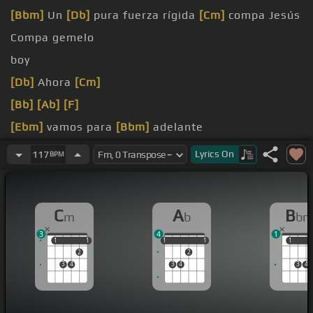
[Bbm]
Un
[Db]
pura fuerza rígida
[Cm]
compa Jesús
Compa gemelo
boy
[Db]
Ahora
[Cm]
[Bb]
[Ab]
[F]
[Ebm]
vamos para
[Bbm]
adelante
Ahora no
[F]
doy paso
[Cm]
para atrás
Lyrics
On
117
BPM
[Gbm]
Ahora no trabajo
[Fm]
para nadie
C
A
B
m
b
b
3
4
1
1
1
1
1
1
1
1
1
1
1
1
2
2
3
4
3
4
3
4