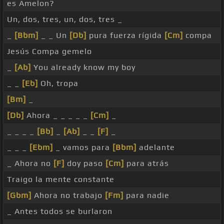
es Amelon?
Un, dos, tres, un, dos, tres _
_
[Bbm]
_ _ Un
[Db]
pura fuerza rígida
[Cm]
compa
Jesús Compa gemelo
_
[Ab]
You already know my boy
_ _
[Eb]
Oh, tropa
[Bm]
_
[Db]
Ahora _ _ _ _ _
[Cm]
_
_ _ _ _
[Bb]
_
[Ab]
_ _
[F]
_
_ _ _
[Ebm]
_ vamos para
[Bbm]
adelante
_ Ahora no
[F]
doy paso
[Cm]
para atrás
Traigo la mente constante
[Gbm]
Ahora no trabajo
[Fm]
para nadie
_ Antes todos se burlaron