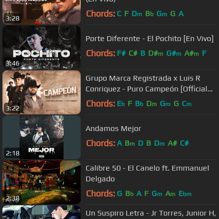
Chords:
C
F
D
B
G
G
A
m
b
m
3:28
Porte Diferente - El Pochito [En Vivo]
Chords:
F#
C#
B
D#
G#
A#
F
m
m
m
3:46
Grupo Marca Registrada x Luis R
Conriquez - Puro Campeón [Official
Video]
Chords:
E
F
B
D
G
G
C
b
b
m
m
m
3:22
Andamos Mejor
Chords:
A
B
D
B
D
A#
C#
m
m
2:18
Calibre 50 - El Canelo ft. Emmanuel
Delgado
Chords:
G
B
A
F
G
A
E
b
m
m
bm
2:38
Un Suspiro Letra - Jr Torres, Junior H,