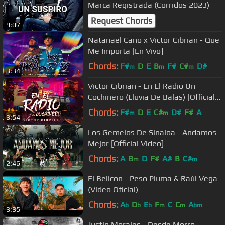
Marca Registrada (Corridos 2023)
Request Chords
9:07
Natanael Cano x Victor Cibrian - Que
Me Importa [En Vivo]
Chords:
F#
D
E
B
F#
C#
D#
m
m
m
3:34
Victor Cibrian - En El Radio Un
Cochinero (Lluvia De Balas) [Official
Video]
Chords:
F#
D
E
C#
D#
F#
A
m
m
3:54
Los Gemelos De Sinaloa - Andamos
Mejor [Official Video]
Chords:
A
B
D
F#
A#
B
C#
m
m
2:46
El Belicon - Peso Pluma & Raúl Vega
(Video Oficial)
Chords:
A
D
E
F
C
C
A
b
b
b
m
m
bm
3:35
Justin Morales - Desde Morro