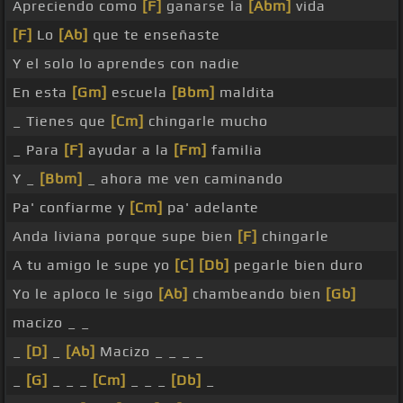
Apreciendo como
[F]
ganarse la
[Abm]
vida
[F]
Lo
[Ab]
que te enseñaste
Y el solo lo aprendes con nadie
En esta
[Gm]
escuela
[Bbm]
maldita
_ Tienes que
[Cm]
chingarle mucho
_ Para
[F]
ayudar a la
[Fm]
familia
Y _
[Bbm]
_ ahora me ven caminando
Pa' confiarme y
[Cm]
pa' adelante
Anda liviana porque supe bien
[F]
chingarle
A tu amigo le supe yo
[C]
[Db]
pegarle bien duro
Yo le aploco le sigo
[Ab]
chambeando bien
[Gb]
macizo _ _
_
[D]
_
[Ab]
Macizo _ _ _ _
_
[G]
_ _ _
[Cm]
_ _ _
[Db]
_