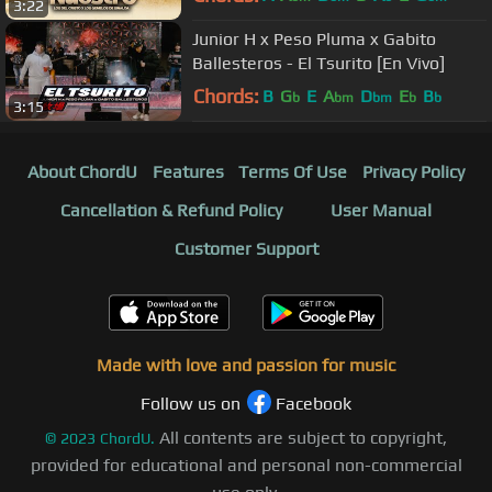
3:22
Junior H x Peso Pluma x Gabito
Ballesteros - El Tsurito [En Vivo]
Chords:
B
G
E
A
D
E
B
b
bm
bm
b
b
3:15
About ChordU
Features
Terms Of Use
Privacy Policy
Cancellation & Refund Policy
User Manual
Customer Support
Made with love and passion for music
Follow us on
Facebook
All contents are subject to copyright,
©
2023
ChordU.
provided for educational and personal non-commercial