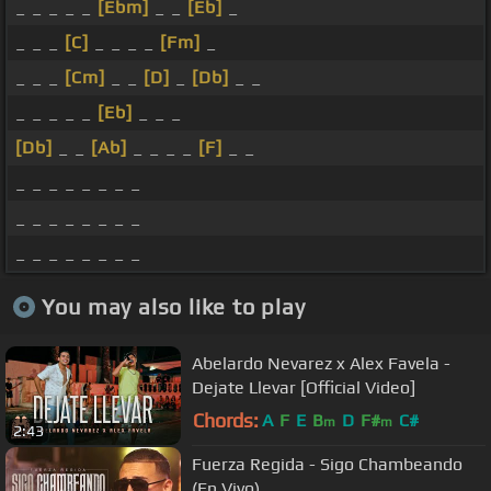
_ _ _ _ _
[Ebm]
_ _
[Eb]
_
_ _ _
[C]
_ _ _ _
[Fm]
_
_ _ _
[Cm]
_ _
[D]
_
[Db]
_ _
_ _ _ _ _
[Eb]
_ _ _
[Db]
_ _
[Ab]
_ _ _ _
[F]
_ _
_ _ _ _ _ _ _ _
_ _ _ _ _ _ _ _
_ _ _ _ _ _ _ _
You may also like to play
Abelardo Nevarez x Alex Favela -
Dejate Llevar [Official Video]
Chords:
A
F
E
B
D
F#
C#
m
m
2:43
Fuerza Regida - Sigo Chambeando
(En Vivo)