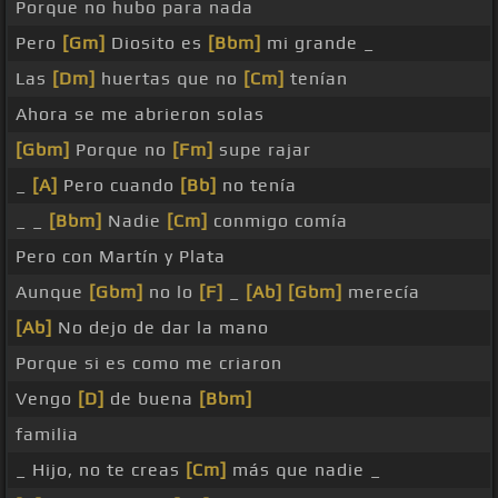
Porque no hubo para nada
Pero
[Gm]
Diosito es
[Bbm]
mi grande _
Las
[Dm]
huertas que no
[Cm]
tenían
Ahora se me abrieron solas
[Gbm]
Porque no
[Fm]
supe rajar
_
[A]
Pero cuando
[Bb]
no tenía
_ _
[Bbm]
Nadie
[Cm]
conmigo comía
Pero con Martín y Plata
Aunque
[Gbm]
no lo
[F]
_
[Ab]
[Gbm]
merecía
[Ab]
No dejo de dar la mano
Porque si es como me criaron
Vengo
[D]
de buena
[Bbm]
familia
_ Hijo, no te creas
[Cm]
más que nadie _