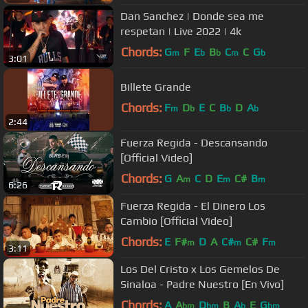
Dan Sanchez | Donde sea me
respetan | Live 2022 | 4k
Chords:
G
F
E
B
C
C
G
m
b
b
m
b
3:01
Billete Grande
Chords:
F
D
E
C
B
D
A
m
b
b
b
2:44
Fuerza Regida - Descansando
[Official Video]
Chords:
G
A
C
D
E
C#
B
m
m
m
6:26
Fuerza Regida - El Dinero Los
Cambio [Official Video]
Chords:
E
F#
D
A
C#
C#
F
m
m
m
3:11
Los Del Cristo x Los Gemelos De
Sinaloa - Padre Nuestro [En Vivo]
Chords:
A
A
D
B
A
E
G
bm
bm
b
bm