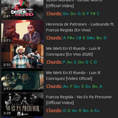
[Official Video]
Chords:
G
D
G
D
F
F#
C
m
m
2:41
Herencia de Patrones - Ladeando ft.
Fuerza Regida (En Vivo)
Chords:
A
F#
C#
E
G#
B
D
m
m
m
3:15
Me Metí En El Ruedo - Luis R
Conriquez [En Vivo 2020]
Chords:
F
A
E
D
G
C
D
m
m
2:55
Me Meti En El Ruedo - Luis R
Conriquez [Video Oficial]
Chords:
A
F
D
E
E
B
A
m
m
m
m
3:17
Fuerza Regida - No Es Pa Presumir
[Official Video]
Chords:
G
D
A
E
B
A
E
m
m
m
3:39