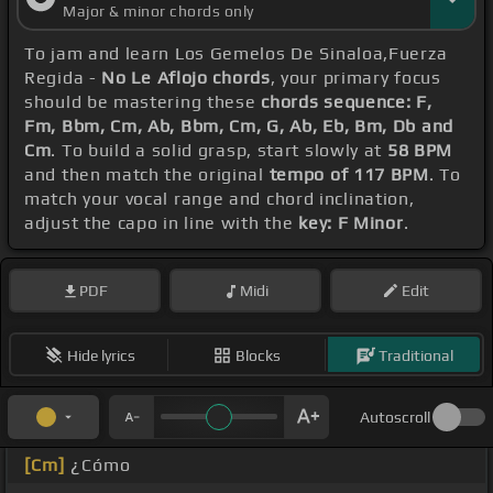
Major & minor chords only
To jam and learn Los Gemelos De Sinaloa,Fuerza
Regida -
No Le Aflojo chords
, your primary focus
should be mastering these
chords sequence: F,
Fm, Bbm, Cm, Ab, Bbm, Cm, G, Ab, Eb, Bm, Db and
Cm
. To build a solid grasp, start slowly at
58 BPM
and then match the original
tempo of 117 BPM
. To
match your vocal range and chord inclination,
adjust the capo in line with the
key: F Minor
.
PDF
Midi
Edit
Hide lyrics
Blocks
Traditional
Autoscroll
[Cm]
¿Cómo