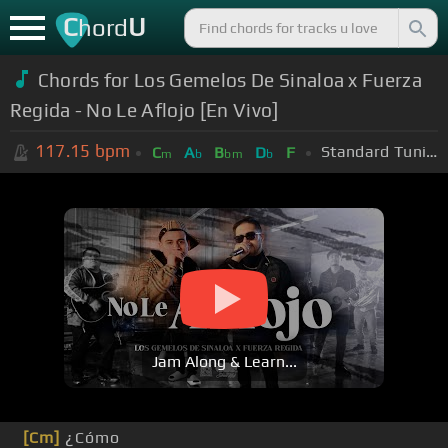
C
U
hord
Chords for Los Gemelos De Sinaloa x Fuerza
Regida - No Le Aflojo [En Vivo]
117.15
bpm
Standard Tuning (EADGBE)
C
A
B
D
F
m
b
bm
b
Jam Along & Learn...
[Cm]
¿Cómo