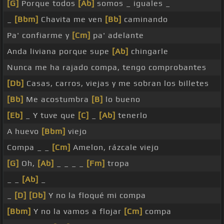
[G]
Porque todos
[Ab]
somos _ iguales _
_
[Bbm]
Chavita me ven
[Bb]
caminando
Pa' confiarme y
[Cm]
pa' adelante
Anda liviana porque supe
[Ab]
chingarle
Nunca me ha rajado compa, tengo comprobantes
[Db]
Casas, carros, viejas y me sobran los billetes
[Bb]
Me acostumbra
[B]
lo bueno
[Eb]
_ Y tuve que
[C]
_
[Ab]
tenerlo
A huevo
[Bbm]
viejo
Compa _ _
[Cm]
Amelon, rázcale viejo
[G]
Oh,
[Ab]
_ _ _ _
[Fm]
tropa
_ _
[Ab]
_
_
[D]
[Db]
Y no la floqué mi compa
[Bbm]
Y no la vamos a flojar
[Cm]
compa