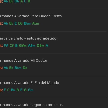
s:
A
E
D
A
C
B
b
b
b
rmanos Alvarado Pero Queda Cristo
s:
A
E
E
D
B
A
b
b
b
bm
bm
ceros de cristo - estoy agradecido
s:
F#
C#
B
G#
A#
D#
A
m
m
m
rmanos Alvarado Mi Doctor
s:
A
E
B
D
b
b
bm
b
rmanos Alvarado El Fin del Mundo
s:
F
C
B
B
E
G
G
b
m
rmanos Alvarado Seguire a mi Jesus