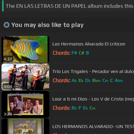
The EN LAS LETRAS DE UN PAPEL album includes this
You may also like to play
Los Hermanos Alvarado El criticon
Chords:
F#
C#
B
4:37
Trío Los Trigales - Pecador ven al dul
Chords:
A
E
D
B
C
C
A
b
b
b
bm
m
bm
3:08
Loor a ti mi Dios - Los V de Cristo (m
Chords:
B
F
E
C
b
b
m
3:28
LOS HERMANOS ALVARADO--UN TES