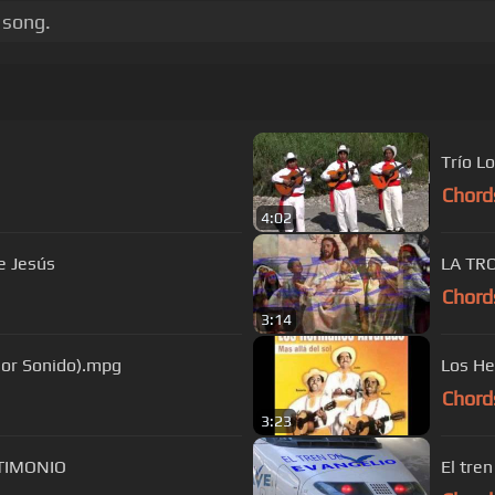
 song.
Trío Lo
Chord
4:02
ce Jesús
Chord
3:14
ejor Sonido).mpg
Los He
Chord
3:23
TIMONIO
El tre