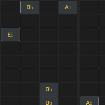
D
A
b
b
E
b
D
b
D
A
b
b