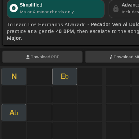
Simplified
Advanc
Major & minor chords only
Include
To learn Los Hermanos Alvarado -
Pecador Ven Al Dul
practice at a gentle
48 BPM
, then escalate to the son
Major
.
Download
PDF
Download
Mi
N
E
b
A
b