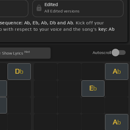
Edited
All Edited versions
sequence: Ab, Eb, Ab, Db and Ab
. Kick off your
po with respect to your voice and the song's
key: Ab
Hint
Autoscroll
Show
Lyrics
D
A
b
b
E
b
A
b