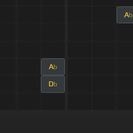
A
b
A
b
D
b