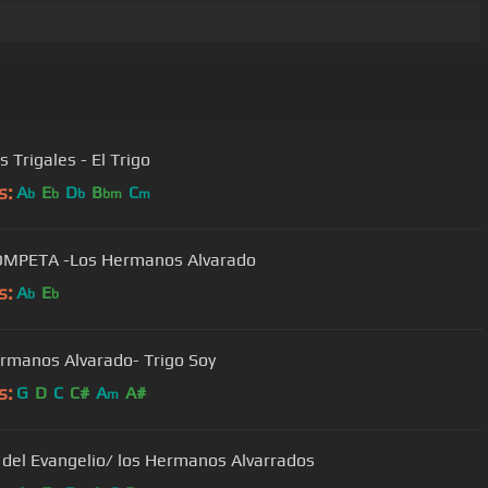
s Trigales - El Trigo
s:
A
E
D
B
C
b
b
b
bm
m
LA TROMPETA -Los Hermanos Alvarado
s:
A
E
b
b
rmanos Alvarado- Trigo Soy
s:
G
D
C
C#
A
A#
m
n del Evangelio/ los Hermanos Alvarrados