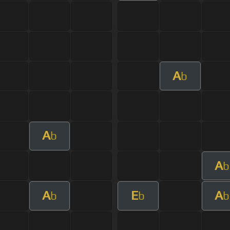
A
b
A
b
A
b
A
E
A
b
b
b