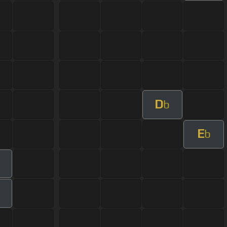
D
b
E
b