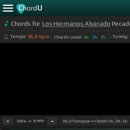
C
U
hord
Chords for
Los Hermanos Alvarado
Pecado
96.8
bpm
Tempo:
Tuning:
Chords used:
A
D
E
b
b
b
100
➙
97
BPM
%