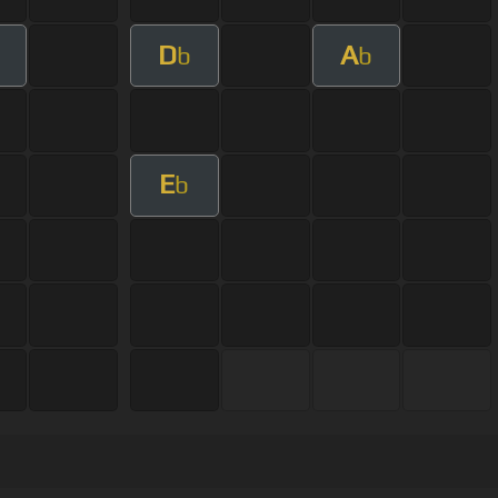
D
A
b
b
E
b