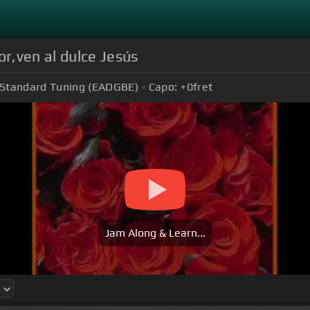
r,ven al dulce Jesús
Standard Tuning (EADGBE)
Capo:
+0
fret
Jam Along & Learn...