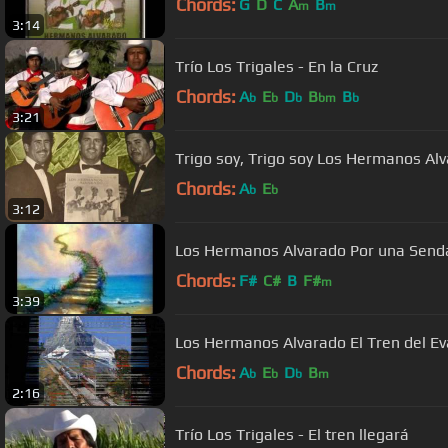
Chords:
G
D
C
A
B
m
m
3:14
Trío Los Trigales - En la Cruz
Chords:
A
E
D
B
B
b
b
b
bm
b
3:21
Trigo soy, Trigo soy Los Hermanos Al
Chords:
A
E
b
b
3:12
Los Hermanos Alvarado Por una Send
Chords:
F#
C#
B
F#
m
3:39
Los Hermanos Alvarado El Tren del Ev
Chords:
A
E
D
B
b
b
b
m
2:16
Trío Los Trigales - El tren llegará