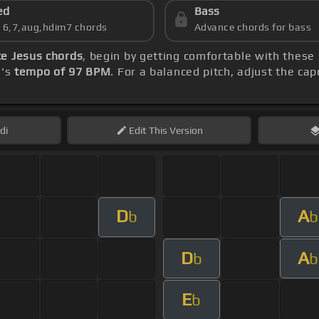
ed
Bass
s 6,7,aug,hdim7 chords
Advance chords for bass
ce Jesus chords
, begin by getting comfortable with these
g's
tempo of 97 BPM
. For a balanced pitch, adjust the ca
di
Edit
This Version
D
A
b
b
D
A
b
b
E
b