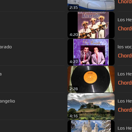
Chord
2:35
Los He
Chord
4:20
varado
los vo
Chord
4:27
a
Los He
Chord
2:28
angelio
Los He
Chord
4:16
Los He