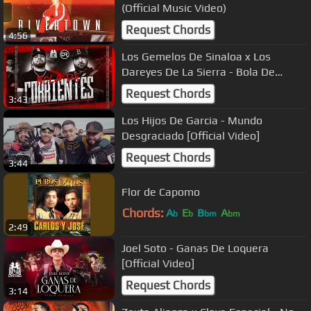
(Official Music Video)
Request Chords
4:56
Los Gemelos De Sinaloa x Los
Dareyes De La Sierra - Bola De
Corrientes [En Vivo]
Request Chords
3:43
Los Hijos De Garcia - Mundo
Desgraciado [Official Video]
Request Chords
3:44
Flor de Capomo
Chords:
A
E
B
A
b
b
bm
bm
2:49
Joel Soto - Ganas De Loquera
[Official Video]
Request Chords
3:14