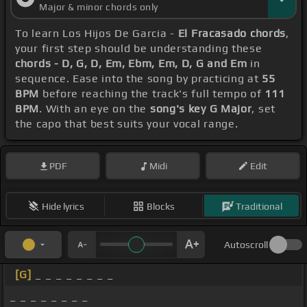
Major & minor chords only
To learn Los Hijos De Garcia -
El Fracasado chords
,
your first step should be understanding these
chords - D, G, D, Em, Ebm, Em, D, G and Em
in
sequence. Ease into the song by practicing at
55
BPM
before reaching the track's full tempo of
111
BPM
. With an eye on the
song's key G Major
, set
the capo that best suits your vocal range.
PDF
Midi
Edit
Hide lyrics
Blocks
Traditional
Autoscroll
[G]
_ _ _ _ _ _ _ _
_ _ _ _ _ _ _ _