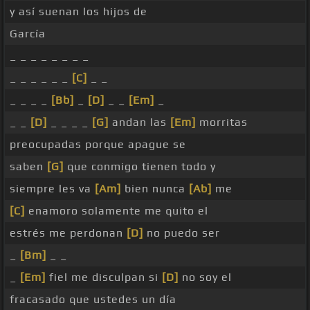
y así suenan los hijos de
García
_ _ _ _ _ _ _ _
_ _ _ _ _ _
[C]
_ _
_ _ _ _
[Bb]
_
[D]
_ _
[Em]
_
_ _
[D]
_ _ _ _
[G]
andan las
[Em]
morritas
preocupadas porque apague se
saben
[G]
que conmigo tienen todo y
siempre les va
[Am]
bien nunca
[Ab]
me
[C]
enamoro solamente me quito el
estrés me perdonan
[D]
no puedo ser
_
[Bm]
_ _
_
[Em]
fiel me disculpan si
[D]
no soy el
fracasado que ustedes un día