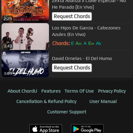
Zexta Alianza x Clave Especial - No
He Parado [En Vivo]
Request Chords
2:29
Los Hijos De Garcia - Cabezones
Azules (En Vivo)
Chords:
E
A
A
E
A
m
m
b
3:43
David Ornelas - El Del Humo
Request Chords
3:09
About ChordU
Features
Terms Of Use
Privacy Policy
Cancellation & Refund Policy
User Manual
Customer Support