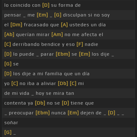
lo coincido con
[D]
su forma de
pensar _ me
[Em]
_
[G]
disculpan si no soy
el
[Dm]
fracasado que
[A]
ustedes un día
[Ab]
querían mirar
[Am]
no me afecta el
[C]
derribando bendice y eso
[F]
nadie
[D]
lo puede _ parar
[Ebm]
se
[Em]
los dije _
[G]
se
[D]
los dije a mi familia que un día
yo
[C]
no iba a aliviar
[Db]
[C]
mi
de mi vida _ hoy se mira tan
contenta ya
[Db]
no se
[D]
tiene que
_ preocupar
[Ebm]
nunca
[Em]
dejen de _
[D]
_ _
soñar
[G]
_