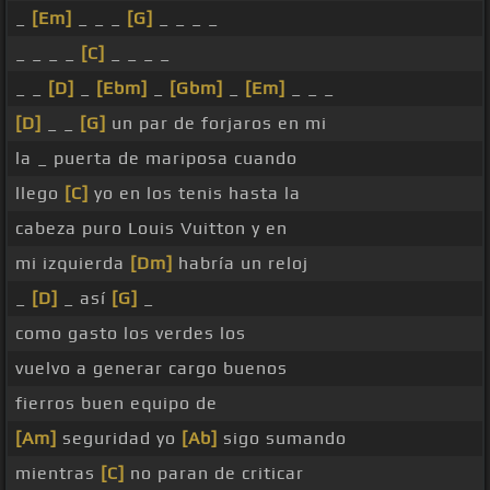
_
[Em]
_ _ _
[G]
_ _ _ _
_ _ _ _
[C]
_ _ _ _
_ _
[D]
_
[Ebm]
_
[Gbm]
_
[Em]
_ _ _
[D]
_ _
[G]
un par de forjaros en mi
la _ puerta de mariposa cuando
llego
[C]
yo en los tenis hasta la
cabeza puro Louis Vuitton y en
mi izquierda
[Dm]
habría un reloj
_
[D]
_ así
[G]
_
como gasto los verdes los
vuelvo a generar cargo buenos
fierros buen equipo de
[Am]
seguridad yo
[Ab]
sigo sumando
mientras
[C]
no paran de criticar