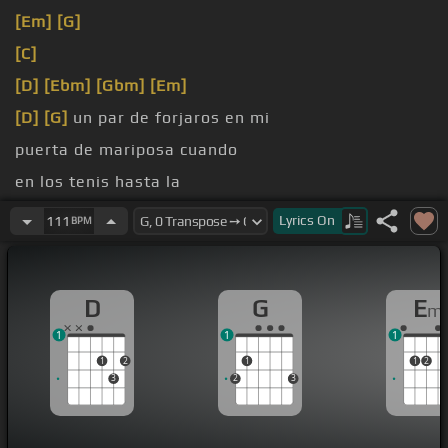
[Em]
[G]
[C]
[D]
[Ebm]
[Gbm]
[Em]
[D]
[G]
un par de forjaros en mi
puerta de mariposa cuando
en los tenis hasta la
[Dm]
habría un reloj
Lyrics
On
111
BPM
D
G
E
m
1
1
1
1
2
1
1
2
3
2
3