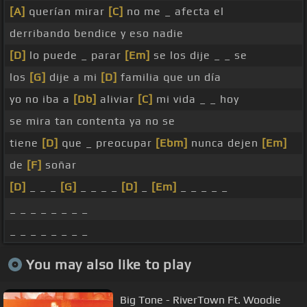
[A]
querían mirar
[C]
no me _ afecta el
derribando bendice y eso nadie
[D]
lo puede _ parar
[Em]
se los dije _ _ se
los
[G]
dije a mi
[D]
familia que un día
yo no iba a
[Db]
aliviar
[C]
mi vida _ _ hoy
se mira tan contenta ya no se
tiene
[D]
que _ preocupar
[Ebm]
nunca dejen
[Em]
de
[F]
soñar
[D]
_ _ _
[G]
_ _ _ _
[D]
_
[Em]
_ _ _ _ _
_ _ _ _ _ _ _ _
_ _ _ _ _ _ _ _
You may also like to play
Big Tone - RiverTown Ft. Woodie