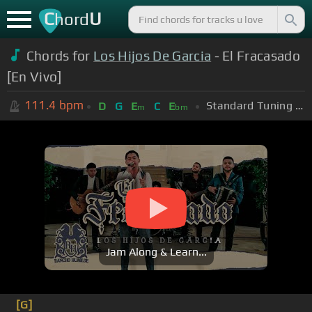
C
U
hord
Chords for
Los Hijos De Garcia
- El Fracasado
[En Vivo]
111.4
bpm
Standard Tuning (EADGBE)
D
G
E
C
E
m
bm
Jam Along & Learn...
[G]