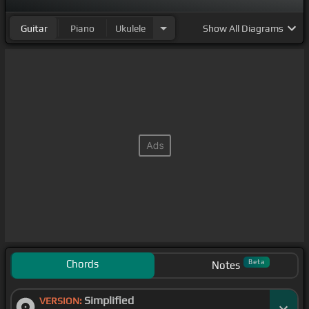
Guitar
Piano
Ukulele
Show
All Diagrams
Chords
Beta
Notes
Simplified
VERSION: