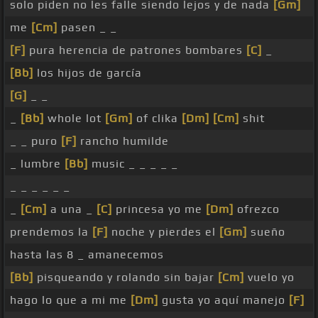
solo piden no les falle siendo lejos y de nada
[Gm]
me
[Cm]
pasen _ _
[F]
pura herencia de patrones bombares
[C]
_
[Bb]
los hijos de garcía
[G]
_ _
_
[Bb]
whole lot
[Gm]
of clika
[Dm]
[Cm]
shit
_ _ puro
[F]
rancho humilde
_ lumbre
[Bb]
music _ _ _ _ _
_ _ _ _ _ _
_
[Cm]
a una _
[C]
princesa yo me
[Dm]
ofrezco
prendemos la
[F]
noche y pierdes el
[Gm]
sueño
hasta las 8 _ amanecemos
[Bb]
pisqueando y rolando sin bajar
[Cm]
vuelo yo
hago lo que a mi me
[Dm]
gusta yo aquí manejo
[F]