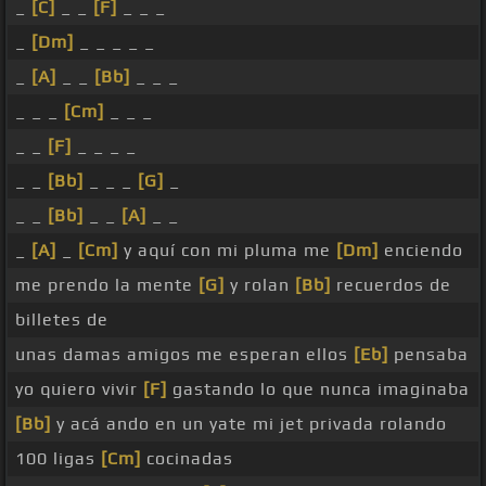
_
[C]
_ _
[F]
_ _ _
_
[Dm]
_ _ _ _ _
_
[A]
_ _
[Bb]
_ _ _
_ _ _
[Cm]
_ _ _
_ _
[F]
_ _ _ _
_ _
[Bb]
_ _ _
[G]
_
_ _
[Bb]
_ _
[A]
_ _
_
[A]
_
[Cm]
y aquí con mi pluma me
[Dm]
enciendo
me prendo la mente
[G]
y rolan
[Bb]
recuerdos de
billetes de
unas damas amigos me esperan ellos
[Eb]
pensaba
yo quiero vivir
[F]
gastando lo que nunca imaginaba
[Bb]
y acá ando en un yate mi jet privada rolando
100 ligas
[Cm]
cocinadas