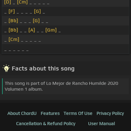
[D]
_
[Cm]
_ _ _ _ _
_
[F]
_ _ _ _
[G]
_
_
[Bb]
_ _ _
[G]
_ _
_
[Bb]
_ _
[A]
_ _
[Gm]
_
_
[Cm]
_ _ _ _ _
_ _ _ _ _ _
Facts about this song
This song is part of Lo Mejor de Rancho Humilde 2020
Volumen 1 album.
About ChordU
Features
Terms Of Use
Privacy Policy
Cancellation & Refund Policy
User Manual