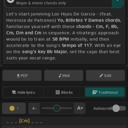
Major & minor chords only
Let's start jamming Los Hijos De Garcia - (feat.
Herencia de Patrones)
Yo, Billetes Y Damas chords
,
familiarize yourself with these
chords - Cm, F, Bb,
Cm, Dm and Cm
in sequence. A strategic approach
would be to train at
58 BPM
initially, and then
accelerate to the song's
tempo of 117
. With an eye
on the
song's key Bb Major
, set the capo that best
suits your vocal range.
PDF
Midi
Edit
Hide lyrics
Blocks
Traditional
Autoscroll
_ _ _
[Cm]
_ _ _