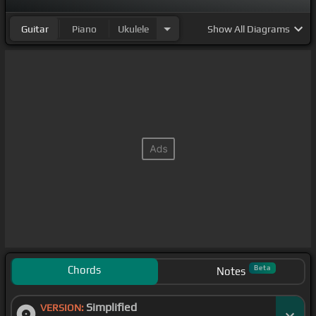
Guitar
Piano
Ukulele
Show
All Diagrams
Chords
Beta
Notes
Simplified
VERSION: