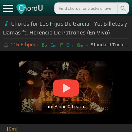
C
U
hord
Chords for
Los Hijos De Garcia
- Yo, Billetes y
Damas ft. Herencia De Patrones (En Vivo)
116.8
bpm
Standard Tuning (EADGBE)
B
C
F
D
G
b
m
m
m
Jam Along & Learn...
[Cm]