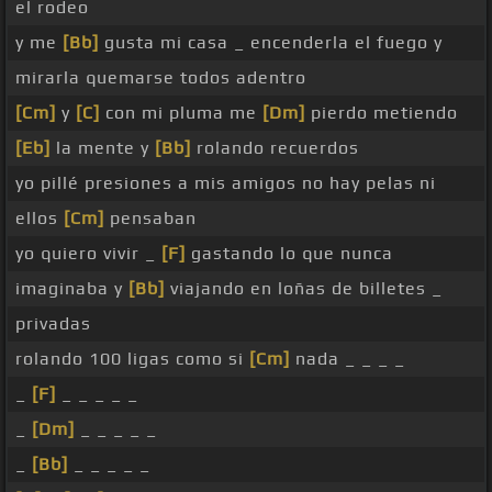
el rodeo
y me
[Bb]
gusta mi casa _ encenderla el fuego y
mirarla quemarse todos adentro
[Cm]
y
[C]
con mi pluma me
[Dm]
pierdo metiendo
[Eb]
la mente y
[Bb]
rolando recuerdos
yo pillé presiones a mis amigos no hay pelas ni
ellos
[Cm]
pensaban
yo quiero vivir _
[F]
gastando lo que nunca
imaginaba y
[Bb]
viajando en loñas de billetes _
privadas
rolando 100 ligas como si
[Cm]
nada _ _ _ _
_
[F]
_ _ _ _ _
_
[Dm]
_ _ _ _ _
_
[Bb]
_ _ _ _ _