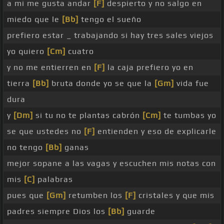
a mi me gusta andar
[F]
despierto y no salgo en
miedo que le
[Bb]
tengo el sueño
prefiero estar _ trabajando si hay tres sales viejos
yo quiero
[Cm]
cuatro
y no me entierren en
[F]
la caja prefiero yo en
tierra
[Bb]
bruta donde yo se que la
[Gm]
vida fue
dura
y
[Dm]
si tu no te plantas cabrón
[Cm]
te tumbas yo
se que ustedes no
[F]
entienden y eso de explicarle
no tengo
[Bb]
ganas
mejor sopane a las vagas y escuchen mis notas con
mis
[C]
palabras
pues que
[Gm]
retumben los
[F]
cristales y que mis
padres siempre Dios los
[Bb]
guarde