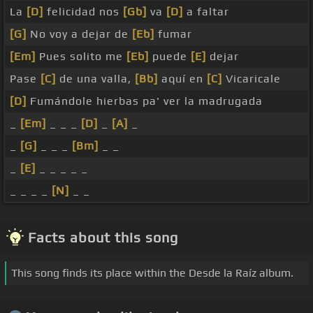
La
[D]
felicidad nos
[Gb]
va
[D]
a faltar
[G]
No voy a dejar de
[Eb]
fumar
[Em]
Pues solito me
[Eb]
puede
[E]
dejar
Pase
[C]
de una valla,
[Bb]
aquí en
[C]
Vicaricale
[D]
Fumándole hierbas pa' ver la madrugada
_
[Em]
_ _ _
[D]
_
[A]
_
_
[G]
_ _ _
[Bm]
_ _
_
[E]
_ _ _ _ _
_ _ _ _
[N]
_ _
Facts about this song
This song finds its place within the Desde la Raíz album.