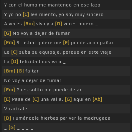
Y con el humo me mantengo en ese lazo
Y yo no
[C]
les miento, yo soy muy sincero
A veces
[Bm]
vivo y a
[D]
veces muero _
[G]
No voy a dejar de fumar
[Em]
Si usted quiere me
[E]
puede acompañar
Le
[C]
suba su equipaje, porque en este viaje
La
[D]
felicidad nos va a _
[Bm]
[G]
faltar
No voy a dejar de fumar
[Em]
Pues solito me puede dejar
[E]
Pase de
[C]
una valla,
[G]
aquí en
[Ab]
Vicaricale
[D]
Fumándole hierbas pa' ver la madrugada
_
[G]
_ _ _ _