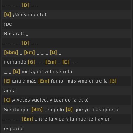
_ _ _ _
[D]
_ _
[G]
¡Nuevamente!
¡De
Rosaral! _
_ _ _ _
[D]
_ _
[Ebm]
_
[Em]
_ _ _
[D]
_
Fumando
[G]
_ _
[Em]
_
[D]
_ _
_ _
[G]
mota, mi vida se rela
[E]
Entre más
[Em]
fumo, más vino entre la
[G]
agua
[C]
A veces vuelvo, y cuando la esté
Siento que
[Bm]
tengo lo
[D]
que yo más quiero
_ _ _ _
[Em]
Entre la vida y la muerte hay un
espacio