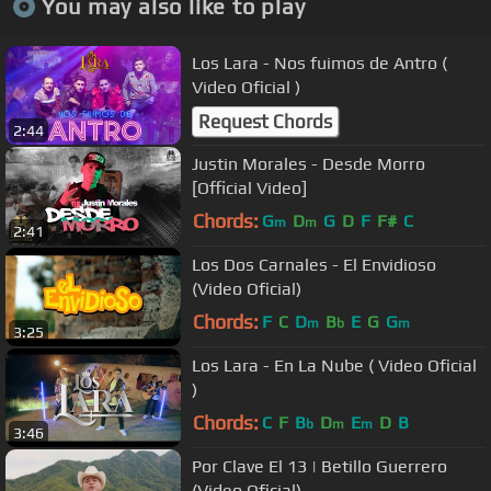
You may also like to play
Los Lara - Nos fuimos de Antro (
Video Oficial )
Request Chords
2:44
Justin Morales - Desde Morro
[Official Video]
Chords:
G
D
G
D
F
F#
C
m
m
2:41
Los Dos Carnales - El Envidioso
(Video Oficial)
Chords:
F
C
D
B
E
G
G
m
b
m
3:25
Los Lara - En La Nube ( Video Oficial
)
Chords:
C
F
B
D
E
D
B
b
m
m
3:46
Por Clave El 13 | Betillo Guerrero
(Video Oficial)