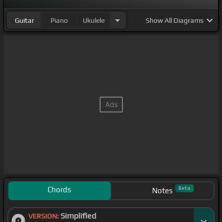
Guitar
Piano
Ukulele
Show
All Diagrams
Chords
Beta
Notes
Simplified
VERSION: