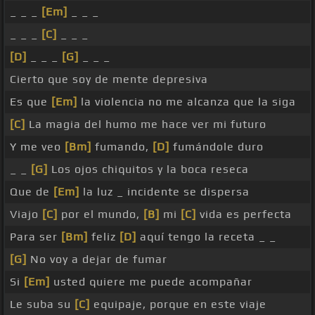
_ _ _
[Em]
_ _ _
_ _ _
[C]
_ _ _
[D]
_ _ _
[G]
_ _ _
Cierto que soy de mente depresiva
Es que
[Em]
la violencia no me alcanza que la siga
[C]
La magia del humo me hace ver mi futuro
Y me veo
[Bm]
fumando,
[D]
fumándole duro
_ _
[G]
Los ojos chiquitos y la boca reseca
Que de
[Em]
la luz _ incidente se dispersa
Viajo
[C]
por el mundo,
[B]
mi
[C]
vida es perfecta
Para ser
[Bm]
feliz
[D]
aquí tengo la receta _ _
[G]
No voy a dejar de fumar
Si
[Em]
usted quiere me puede acompañar
Le suba su
[C]
equipaje, porque en este viaje