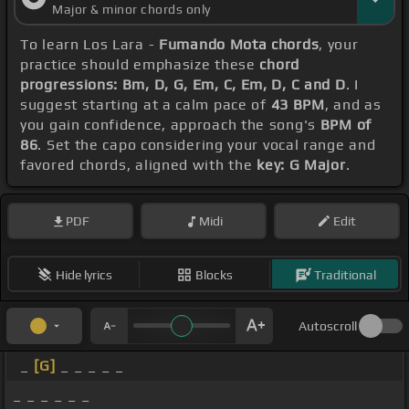
Major & minor chords only
To learn Los Lara -
Fumando Mota chords
, your
practice should emphasize these
chord
progressions: Bm, D, G, Em, C, Em, D, C and D
. I
suggest starting at a calm pace of
43 BPM
, and as
you gain confidence, approach the song's
BPM of
86
. Set the capo considering your vocal range and
favored chords, aligned with the
key: G Major
.
PDF
Midi
Edit
Hide lyrics
Blocks
Traditional
Autoscroll
_
[G]
_ _ _ _ _
_ _ _ _ _ _