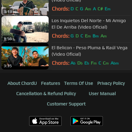
Chords:
D
C
G
A
A
C#
E
m
m
3:13
Los Inquietos Del Norte - Mi Amigo
El De Arriba (Video Oficial)
Chords:
G
D
C
E
B
A
m
m
m
3:56
El Belicon - Peso Pluma & Raúl Vega
(Video Oficial)
Chords:
A
D
E
F
C
C
A
b
b
b
m
m
bm
3:35
About ChordU
Features
Terms Of Use
Privacy Policy
Cancellation & Refund Policy
User Manual
Customer Support