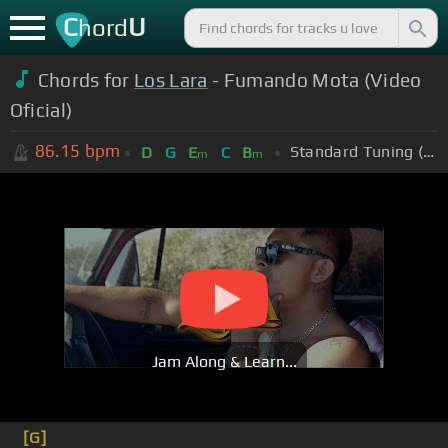
C
U
hord
Chords for
Los Lara
- Fumando Mota (Video
Oficial)
86.15
bpm
Standard Tuning (EADGBE)
D
G
E
C
B
m
m
Jam Along & Learn...
[G]