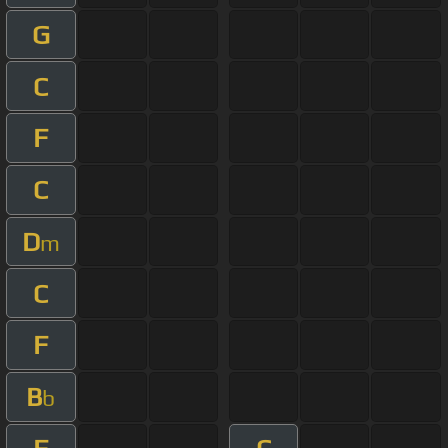
G
C
F
C
D
m
C
F
B
b