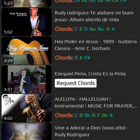
Chords:
E
B
G
D
A
C
F
b
b
m
b
b
m
m
5:27
Rudy rodriguez-Te alabare mi buen
jesus- Album aliento de Vida
Chords:
C
E
D
A
B
G
A
m
m
5:02
Hay Poder en Jesus - 1899 - Guitarra
Clasica - Amir C. Gorham
Chords:
B
E
F#
2:29
Ezequiel Peña, Cristo Es la Peña
Request Chords
3:51
ALELUYA - HALLELUJAH |
Instrumental | MUSIC FOR PRAYER,
HEALING, SOAKING | URIEL VEGA
Chords:
C
D
B
G
F
D
B
b
b
4:02
Vine a Adorar a Dios (saxo alto) -
Rudy Rodriguez