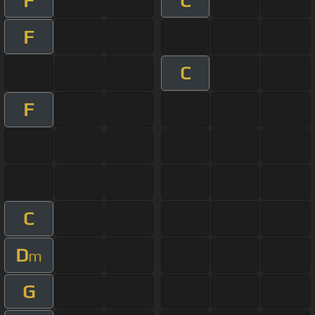
F
C
F
C
F
C
D
m
G