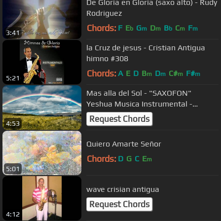
De Gloria en Gloria (saxo alto) - Rudy
Rodriguez
Chords:
F
E
G
D
B
C
F
b
m
m
b
m
m
3:41
la Cruz de jesus - Cristian Antigua
himno #308
Chords:
A
E
D
B
D
C#
F#
m
m
m
m
5:21
Mas alla del Sol - "SAXOFON"
Yeshua Musica Instrumental -
Manuel bonilla.
Request Chords
4:53
Quiero Amarte Señor
Chords:
D
G
C
E
m
5:01
wave crisian antigua
Request Chords
4:12