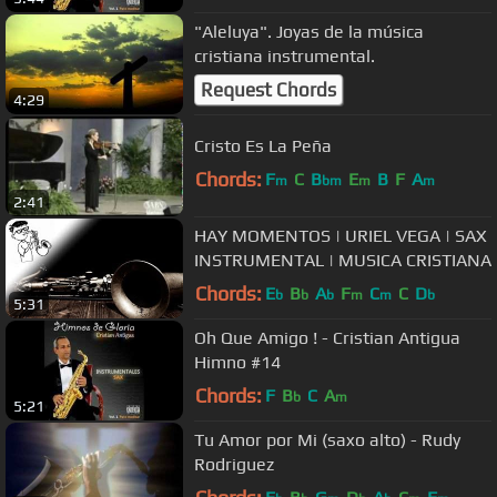
"Aleluya". Joyas de la música
cristiana instrumental.
Request Chords
4:29
Cristo Es La Peña
Chords:
F
C
B
E
B
F
A
m
bm
m
m
2:41
HAY MOMENTOS | URIEL VEGA | SAX
INSTRUMENTAL | MUSICA CRISTIANA
Chords:
E
B
A
F
C
C
D
b
b
b
m
m
b
5:31
Oh Que Amigo ! - Cristian Antigua
Himno #14
Chords:
F
B
C
A
b
m
5:21
Tu Amor por Mi (saxo alto) - Rudy
Rodriguez