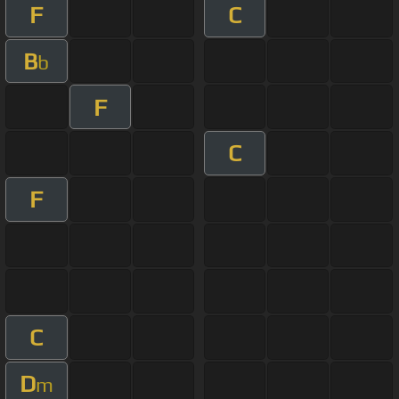
F
C
B
b
F
C
F
C
D
m