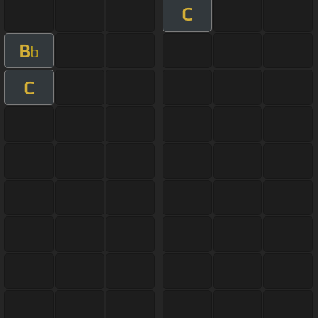
C
B
b
C