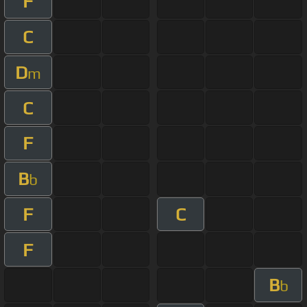
F
C
D
m
C
F
B
b
F
C
F
B
b