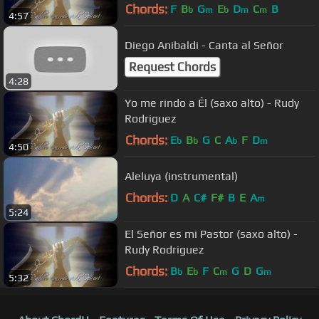
Chords:
F
B
G
E
D
C
B
b
m
b
m
m
4:57
Diego Anibaldi - Canta al Señor
Request Chords
4:28
Yo me rindo a Él (saxo alto) - Rudy
Rodriguez
Chords:
E
B
G
C
A
F
D
b
b
b
m
4:50
Aleluya (instrumental)
Chords:
D
A
C#
F#
B
E
A
m
5:24
El Señor es mi Pastor (saxo alto) -
Rudy Rodriguez
Chords:
B
E
F
C
G
D
G
b
b
m
m
5:32