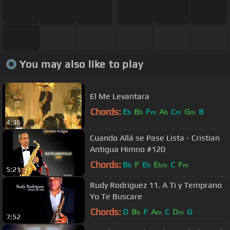
You may also like to play
El Me Levantara
Chords:
E
B
F
A
C
G
B
b
b
m
b
m
m
4:36
Cuando Allá se Pase Lista - Cristian
Antigua Himno #120
Chords:
B
F
E
E
C
F
b
b
bm
m
5:21
Rudy Rodriguez 11. A Ti y Temprano
Yo Te Buscare
Chords:
D
B
F
A
C
D
G
b
m
m
7:52