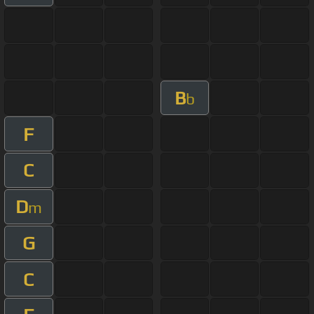
B
b
F
C
D
m
G
C