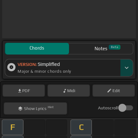
Chords
Beta
Notes
Simplified
VERSION:
Major & minor chords only
PDF
Midi
Edit
Hint
Autoscroll
Show
Lyrics
F
C