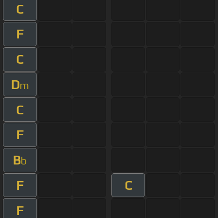
C
F
C
D
m
C
F
B
b
F
C
F