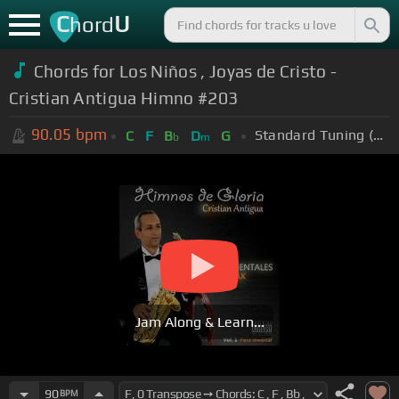
C
U
hord
Chords for Los Niños , Joyas de Cristo -
Cristian Antigua Himno #203
90.05
bpm
Standard Tuning (EADGBE)
C
F
B
D
G
b
m
Jam Along & Learn...
90
BPM