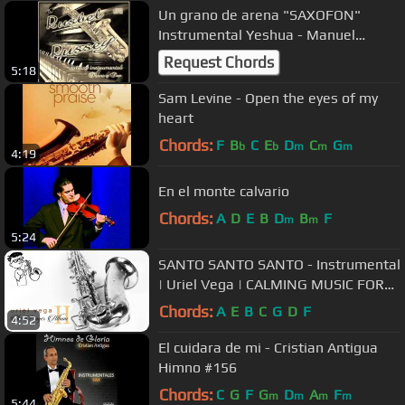
Un grano de arena "SAXOFON"
Instrumental Yeshua - Manuel
bonilla.
Request Chords
5:18
Sam Levine - Open the eyes of my
heart
Chords:
F
B
C
E
D
C
G
b
b
m
m
m
4:19
En el monte calvario
Chords:
A
D
E
B
D
B
F
m
m
5:24
SANTO SANTO SANTO - Instrumental
| Uriel Vega | CALMING MUSIC FOR
PRAYER, HEALING | Sax Music
Chords:
A
E
B
C
G
D
F
4:52
El cuidara de mi - Cristian Antigua
Himno #156
Chords:
C
G
F
G
D
A
F
m
m
m
m
5:44