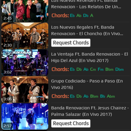
Los Nuevos Rebeldes Ft. Banda
Renovacion - Los Relatos De Un
Guacho (En Vivo 2015)
Chords:
E
A
D
A
b
b
b
2:45
Los Nuevos Ilegales Ft. Banda
Renovacion - El Choncho (En Vivo
2017)
Request Chords
2:30
La Ventaja Ft. Banda Renovacion - El
Hijo Del Azul (En Vivo 2017)
Chords:
E
D
A
C
F
B
D
b
b
b
m
m
bm
bm
3:02
Grupo Codiciado - Paso a Paso (En
Vivo 2016)
Chords:
E
D
A
B
B
A
b
b
b
bm
b
bm
3:06
Banda Renovacion Ft. Jesus Chairez -
Palma Salazar (En Vivo 2017)
Request Chords
2:57