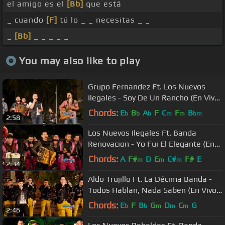
el amigo es el
[Bb]
que está
_ cuando
[F]
tú lo _ _ necesitas _ _
_
[Bb]
_ _ _ _ _
You may also like to play
Grupo Fernandez Ft. Los Nuevos
Ilegales - Soy De Un Rancho (En Vivo
2017)
Chords:
E
B
A
F
C
F
B
b
b
b
m
m
bm
2:58
Los Nuevos Ilegales Ft. Banda
Renovacion - Yo Fui El Elegante (En
Vivo 2018)
Chords:
A
F#
D
E
C#
F#
E
m
m
m
2:34
Aldo Trujillo Ft. La Décima Banda -
Todos Hablan, Nada Saben (En Vivo
2018)
Chords:
E
F
B
G
D
C
G
b
b
m
m
m
2:46