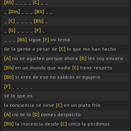
[Bb]
_ _ _ _
[C]
_ _
_
[Dm]
_ _ _
[Bb]
_ _
_
[C]
_ _ _ _
[Bb]
_
_
[G]
_ _ _ _
[F]
_
_ _ _
[Bb]
sigue
[F]
mi tema
de la gente a pesar de
[C]
lo que me han hecho
[A]
no se aguiten porque ahora
[D]
les soy sincero
[Bb]
en un mundo que nadie
[C]
tiene respeto
[Bb]
si eres de eso no saldrás el agujero
[F]
_ _ _ _ _
sé lo que es
la conciencia se sirve
[C]
en un plato frío
[A]
río te lo
[D]
comes despacito
[Bb]
la inocencia desde
[C]
cinco la perdimos