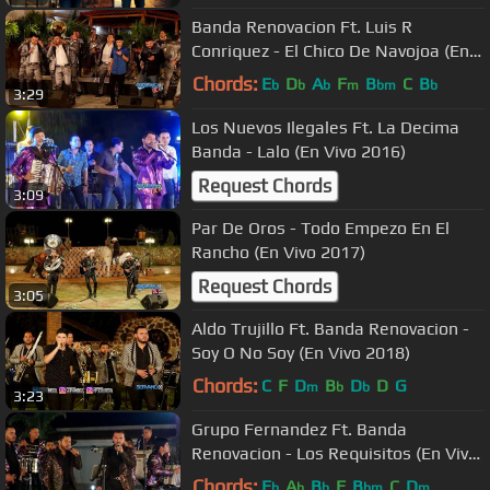
Banda Renovacion Ft. Luis R
Conriquez - El Chico De Navojoa (En
Vivo 2017)
Chords:
E
D
A
F
B
C
B
b
b
b
m
bm
b
3:29
Los Nuevos Ilegales Ft. La Decima
Banda - Lalo (En Vivo 2016)
Request Chords
3:09
Par De Oros - Todo Empezo En El
Rancho (En Vivo 2017)
Request Chords
3:05
Aldo Trujillo Ft. Banda Renovacion -
Soy O No Soy (En Vivo 2018)
Chords:
C
F
D
B
D
D
G
m
b
b
3:23
Grupo Fernandez Ft. Banda
Renovacion - Los Requisitos (En Vivo
2017)
Chords:
E
A
B
F
B
C
D
b
b
b
bm
m