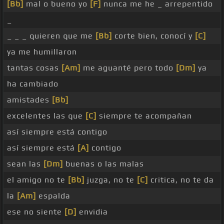
[Bb]
mal o bueno yo
[F]
nunca me he _ arrepentido
_
_ _ _ quieren que me
[Bb]
corte bien, conocí y
[C]
ya me humillaron
tantas cosas
[Am]
me aguanté pero todo
[Dm]
ya
ha cambiado
amistades
[Bb]
excelentes las que
[C]
siempre te acompañan
así siempre está contigo
así siempre está
[A]
contigo
sean las
[Dm]
buenas o las malas
el amigo no te
[Bb]
juzga, no te
[C]
critica, no te da
la
[Am]
espalda
ese no siente
[D]
envidia