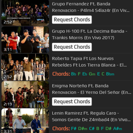
Grupo Fernandez Ft. Banda
Renovacion - P4lm4 S4laz4r (En Vivo
2017)
Request Chords
2:52
Grupo H-100 Ft. La Decima Banda -
Trankis Morris (En Vivo 2017)
Request Chords
3:11
Roberto Tapia Ft Los Nuevos
Rebeldes Ft Los Tierra Blanca - El
Cumpl34ños Del M0ch0m0 (En Vivo
Chords:
B
F
E
G
E
C
B
b
b
m
bm
2:52
2018)
Enigma Norteño Ft. Banda
Renovacion - El Yerno Del Señor (En
Vivo 2017)
Request Chords
2:19
Lenin Ramirez Ft. Regulo Caro -
Somos Gente De Z4mbad4 (En Vivo
2017)
Chords:
F#
D#
C#
B
F
D#
A#
m
m
3:31