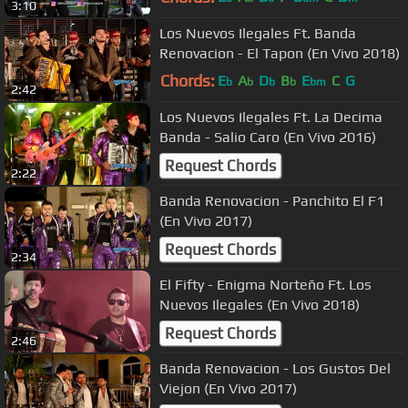
3:10
Los Nuevos Ilegales Ft. Banda
Renovacion - El Tapon (En Vivo 2018)
Chords:
E
A
D
B
E
C
G
b
b
b
b
bm
2:42
Los Nuevos Ilegales Ft. La Decima
Banda - Salio Caro (En Vivo 2016)
Request Chords
2:22
Banda Renovacion - Panchito El F1
(En Vivo 2017)
Request Chords
2:34
El Fifty - Enigma Norteño Ft. Los
Nuevos Ilegales (En Vivo 2018)
Request Chords
2:46
Banda Renovacion - Los Gustos Del
Viejon (En Vivo 2017)