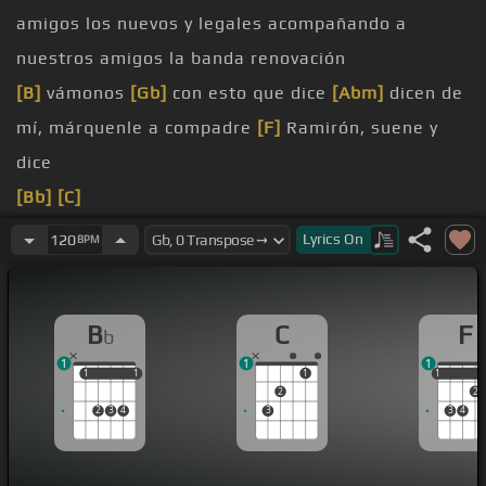
amigos los nuevos y legales acompañando a
nuestros amigos la banda renovación
[B]
vámonos
[Gb]
con esto que dice
[Abm]
dicen de
mí, márquenle a compadre
[F]
Ramirón, suene y
dice
[Bb]
[C]
[Dm]
[Bb]
Lyrics
On
120
BPM
[C]
[Dm]
B
C
F
b
[F]
Dicen de mí
1
1
1
malo
1
1
1
1
1
1
1
2
2
2
3
4
3
3
4