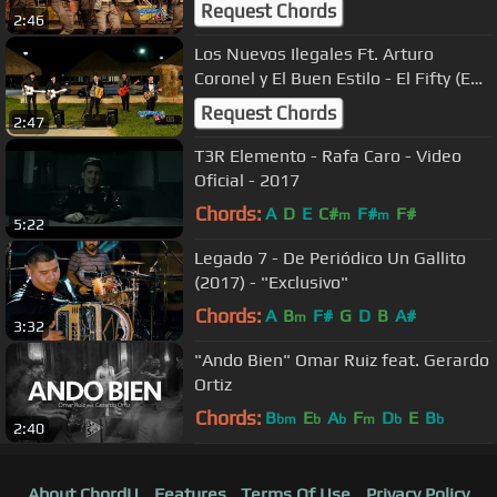
Request Chords
2:46
Los Nuevos Ilegales Ft. Arturo
Coronel y El Buen Estilo - El Fifty (En
Vivo 2017)
Request Chords
2:47
T3R Elemento - Rafa Caro - Video
Oficial - 2017
Chords:
A
D
E
C#
F#
F#
m
m
5:22
Legado 7 - De Periódico Un Gallito
(2017) - "Exclusivo"
Chords:
A
B
F#
G
D
B
A#
m
3:32
"Ando Bien" Omar Ruiz feat. Gerardo
Ortiz
Chords:
B
E
A
F
D
E
B
bm
b
b
m
b
b
2:40
About ChordU
Features
Terms Of Use
Privacy Policy