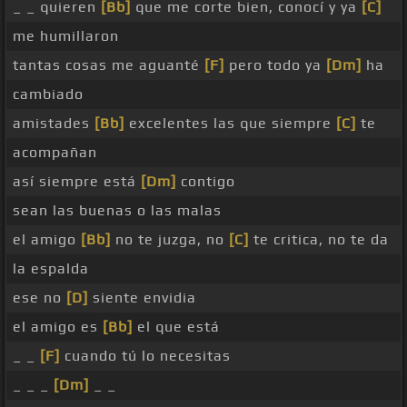
_ _ quieren
[Bb]
que me corte bien, conocí y ya
[C]
me humillaron
tantas cosas me aguanté
[F]
pero todo ya
[Dm]
ha
cambiado
amistades
[Bb]
excelentes las que siempre
[C]
te
acompañan
así siempre está
[Dm]
contigo
sean las buenas o las malas
el amigo
[Bb]
no te juzga, no
[C]
te critica, no te da
la espalda
ese no
[D]
siente envidia
el amigo es
[Bb]
el que está
_ _
[F]
cuando tú lo necesitas
_ _ _
[Dm]
_ _