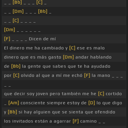
_ _
[Bb]
_ _ _
[C]
_
_ _
[Dm]
_ _ _
[Bb]
_
_ _
[C]
_ _ _ _
[Dm]
_ _ _ _ _ _
[F]
_ _ _ _ Dicen de mí
El dinero me ha cambiado y
[C]
ese es malo
dinero que es más gasto
[Dm]
andar hablando
de
[Bb]
la gente que sabes que te ha ayudado
por
[C]
olvido al que a mí me echó
[F]
la mano _ _ _
_ _
que decir soy joven pero también me he
[C]
cortido
_
[Am]
consciente siempre estoy de
[D]
lo que digo
y
[Bb]
si hay alguien que se sienta que ofendido
los invitados están a agarrar
[F]
camino _ _