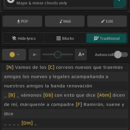
Major & minor chords only
PDF
Midi
Edit
Hide lyrics
Blocks
Traditional
Autoscroll
[N]
Vamos de los
[C]
correos nuevos que traemos
amigos los nuevos y legales acompañando a
nuestros amigos la banda renovación
_
[B]
_ vámonos
[Gb]
con esto que dice
[Abm]
dicen
de mí, márquenle a compadre
[F]
Ramirón, suene y
dice
_ _ _ _
[Dm]
_