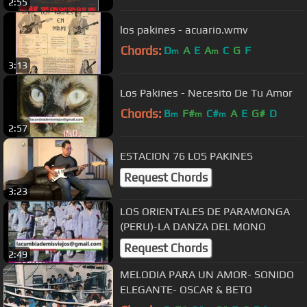
2:55
los pakines - acuario.wmv
Chords:
D
A
E
A
C
G
F
m
m
3:13
Los Pakines - Necesito De Tu Amor
Chords:
B
F#
C#
A
E
G#
D
m
m
m
2:57
ESTACION 76 LOS PAKINES
Request Chords
3:23
LOS ORIENTALES DE PARAMONGA
(PERU)-LA DANZA DEL MONO
Request Chords
2:49
MELODIA PARA UN AMOR- SONIDO
ELEGANTE- OSCAR & BETO