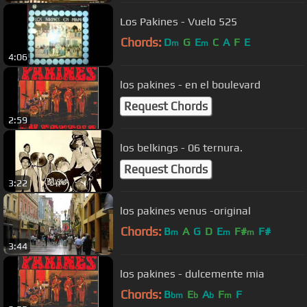
Los Pakines - Vuelo 525
Chords:
D
G
E
C
A
F
E
m
m
4:06
los pakines - en el boulevard
Request Chords
2:59
los belkings - 06 ternura.
Request Chords
3:22
los pakines venus -original
Chords:
B
A
G
D
E
F#
F#
m
m
m
3:44
los pakines - dulcemente mia
Chords:
B
E
A
F
F
bm
b
b
m