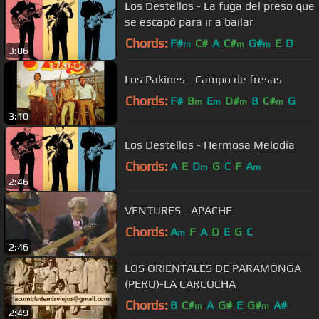
Los Destellos - La fuga del preso que
se escapó para ir a bailar
Chords:
F#
C#
A
C#
G#
E
D
m
m
m
3:06
Los Pakines - Campo de fresas
Chords:
F#
B
E
D#
B
C#
G
m
m
m
m
3:10
Los Destellos - Hermosa Melodía
Chords:
A
E
D
G
C
F
A
m
m
2:46
VENTURES - APACHE
Chords:
A
F
A
D
E
G
C
m
2:46
LOS ORIENTALES DE PARAMONGA
(PERU)-LA CARCOCHA
Chords:
B
C#
A
G#
E
G#
A#
m
m
2:49