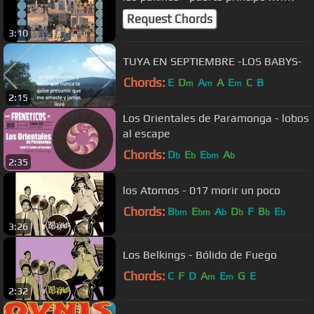
Request Chords
3:10
TUYA EN SEPTIEMBRE -LOS BABYS-
Chords:
E
D
A
A
E
C
B
m
m
m
2:15
Los Orientales de Paramonga - lobos
al escape
Chords:
D
E
E
A
b
b
bm
b
2:35
los Atomos - 017 morir un poco
Chords:
B
E
A
D
F
B
E
bm
bm
b
b
b
b
3:26
Los Belkings - Bólido de Fuego
Chords:
C
F
D
A
E
G
E
m
m
2:32