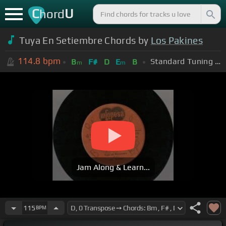
C
U
hord
Tuya En Setiembre Chords by
Los Pakines
114.8
bpm
Standard Tuning (EADGBE)
B
F#
D
E
B
m
m
Jam Along & Learn...
115
BPM