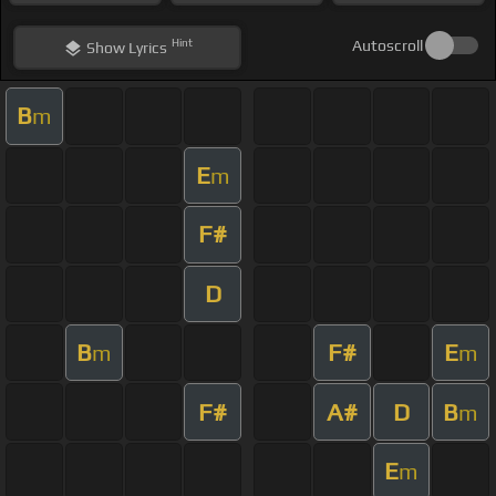
Hint
Autoscroll
Show
Lyrics
B
m
E
m
F#
D
B
F#
E
m
m
F#
A#
D
B
m
E
m