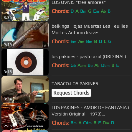
LOS OVNIS "tres amores"
Chords:
D
A
B
G
E
A
B
m
m
b
3:36
belkings Hojas Muertas Les Feuilles
Mortes Autumn leaves
Chords:
E
A
B
B
D
C
G
m
m
m
2:19
los pakines - pasto azul (ORIGINAL)
Chords:
G
A
B
A
D
B
E
b
bm
b
b
bm
3:16
TABACO:LOS PAKINES
Request Chords
3:34
LOS PAKINES - AMOR DE FANTASIA (
Versión Original - 1973)
Remasterizado
Chords:
B
A
C#
B
E
D
D
m
m
m
2:26