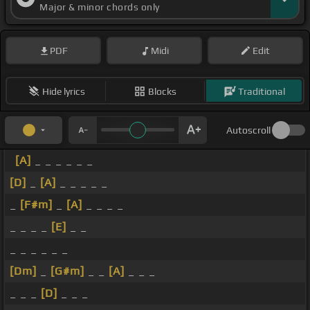
Major & minor chords only
PDF
Midi
Edit
Hide lyrics
Blocks
Traditional
Autoscroll
[A]
_ _ _ _ _ _
[D]
_
[A]
_ _ _ _ _
_
[F#m]
_
[A]
_ _ _ _
_ _ _ _
[E]
_ _
_ _ _ _ _ _
[Dm]
_
[G#m]
_ _
[A]
_ _ _
_ _ _
[D]
_ _ _