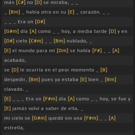
más
[C#]
no
[D]
se miraba, _ _
_
[Bm]
_ había otro en su
[E]
_ corazón. _ _
_ _ _ Era un
[D#]
[G#m]
día
[A]
como _ _ hoy, a media tarde
[D]
y en
[D#]
cielo
[C#m]
_ _
[Bm]
nublado, _
[E]
el mundo para mí
[Dm]
se había
[F#]
_ _
[A]
acabado,
se
[D]
le ocurría en el peor momento _
[B]
despedir,
[Bm]
pues ya estaba
[E]
bien _
[Bm]
clavado. _
[E]
_ _ _ Era un
[F#m]
día
[A]
como _ _ hoy, se fue y
[E]
jamás volví a saber de ella, _
mi cielo se
[G#m]
quedó sin una
[F#m]
_ _
[A]
estrella,