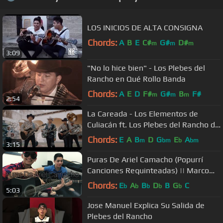
LOS INICIOS DE ALTA CONSIGNA
Chords:
A
B
E
C#
G#
D#
m
m
m
3:09
"No lo hice bien" - Los Plebes del
Rancho en Qué Rollo Banda
Chords:
A
E
D
F#
G#
B
F#
m
m
m
2:54
La Careada - Los Elementos de
Culiacán ft. Los Plebes del Rancho de
Ariel Camacho [Video Musical]
Chords:
E
A
B
D
G
E
A
m
bm
b
bm
3:15
Puras De Ariel Camacho (Popurrí
Canciones Requinteadas) || Marco
Álvarez
Chords:
E
A
B
D
B
G
C
b
b
b
b
b
5:03
Jose Manuel Explica Su Salida de
Plebes del Rancho