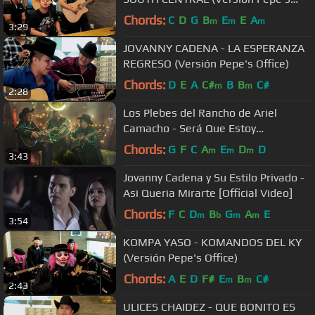
Office)
Chords:
C
D
G
B
E
E
A
m
m
m
3:29
JOVANNY CADENA - LA ESPERANZA
REGRESO (Versión Pepe's Office)
Chords:
D
E
A
C#
B
B
C#
m
m
2:28
Los Plebes del Rancho de Ariel
Camacho - Será Que Estoy
Enamorado [Official Video]
Chords:
G
F
C
A
E
D
D
m
m
m
3:43
Jovanny Cadena y Su Estilo Privado -
Asi Queria Mirarte [Official Video]
Chords:
F
C
D
B
G
A
E
m
b
m
m
3:54
KOMPA YASO - KOMANDOS DEL KY
(Versión Pepe's Office)
Chords:
A
E
D
F#
E
B
C#
m
m
2:43
ULICES CHAIDEZ - QUE BONITO ES