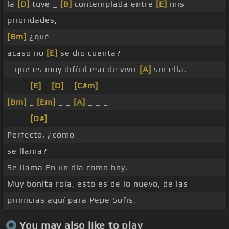
la
[D]
tuve _
[B]
contemplada entre
[E]
mis
prioridades,
[Bm]
¿qué
acaso no
[E]
se dio cuenta?
_ que es muy difícil eso de vivir
[A]
sin ella. _ _
_ _ _
[E]
_
[D]
_
[C#m]
_
[Bm]
_
[Em]
_ _
[A]
_ _ _
_ _ _
[D#]
_ _ _
Perfecto, ¿cómo
se llama?
Se llama En un día como hoy.
Muy bonita rola, esto es de lo nuevo, de las
primicias aquí para Pepe Sofis,
You may also like to play