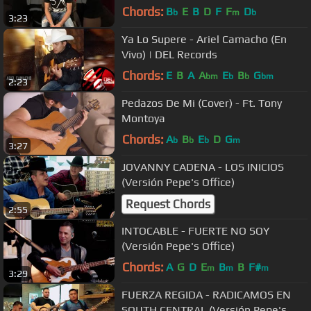
Chords:
B
E
B
D
F
F
D
b
m
b
3:23
Ya Lo Supere - Ariel Camacho (En
Vivo) | DEL Records
Chords:
E
B
A
A
E
B
G
bm
b
b
bm
2:23
Pedazos De Mi (Cover) - Ft. Tony
Montoya
Chords:
A
B
E
D
G
b
b
b
m
3:27
JOVANNY CADENA - LOS INICIOS
(Versión Pepe's Office)
Request Chords
2:55
INTOCABLE - FUERTE NO SOY
(Versión Pepe's Office)
Chords:
A
G
D
E
B
B
F#
m
m
m
3:29
FUERZA REGIDA - RADICAMOS EN
SOUTH CENTRAL (Versión Pepe's