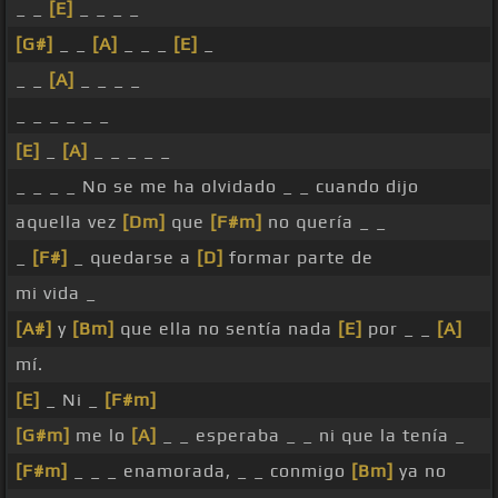
_ _
[E]
_ _ _ _
[G#]
_ _
[A]
_ _ _
[E]
_
_ _
[A]
_ _ _ _
_ _ _ _ _ _
[E]
_
[A]
_ _ _ _ _
_ _ _ _ No se me ha olvidado _ _ cuando dijo
aquella vez
[Dm]
que
[F#m]
no quería _ _
_
[F#]
_ quedarse a
[D]
formar parte de
mi vida _
[A#]
y
[Bm]
que ella no sentía nada
[E]
por _ _
[A]
mí.
[E]
_ Ni _
[F#m]
[G#m]
me lo
[A]
_ _ esperaba _ _ ni que la tenía _
[F#m]
_ _ _ enamorada, _ _ conmigo
[Bm]
ya no