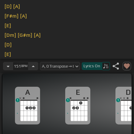
[D]
[A]
[F#m]
[A]
[E]
[Dm]
[G#m]
[A]
[D]
[E]
[G#]
[A]
[E]
Lyrics
On
151
BPM
A
E
D
1
1
1
1
1
2
3
2
3
1