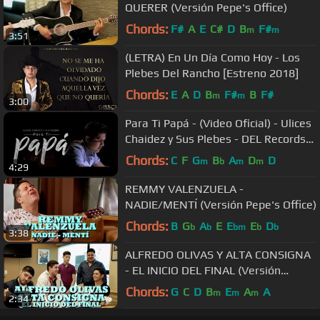
QUERER (Versión Pepe's Office)
Chords:
F#
A
E
C#
D
B
F#
m
m
3:51
(LETRA) En Un Día Como Hoy - Los
Plebes Del Rancho [Estreno 2018]
Chords:
E
A
D
B
F#
B
F#
m
m
3:00
Para Ti Papá - (Video Oficial) - Ulices
Chaidez y Sus Plebes - DEL Records
2018
Chords:
C
F
G
B
A
D
D
m
b
m
m
4:29
REMMY VALENZUELA -
NADIE/MENTÍ (Versión Pepe's Office)
Chords:
B
G
A
E
E
E
D
b
b
bm
b
b
3:38
ALFREDO OLIVAS Y ALTA CONSIGNA
- EL INICIO DEL FINAL (Versión
Pepe's Office)
Chords:
G
C
D
B
E
A
A
m
m
m
2:34