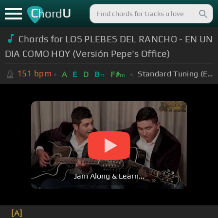
C
U
hord
Chords for LOS PLEBES DEL RANCHO - EN UN
DIA COMO HOY (Versión Pepe's Office)
151
bpm
Standard Tuning (EADGBE)
A
E
D
B
F#
m
m
Jam Along & Learn...
[A]