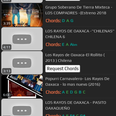
Grupo Soberano De Tierra Mixteca -
LOS COMPADRES -(Estreno 2018
Chords:
D
A
G
3:39
LOS RAYOS DE OAXACA -''CHILENAS''
CHILENA 6
Chords:
E
A
A
bm
4:11
Los Rayos de Oaxaca-El Rollito (
2013 ) Chilena
Request Chords
3:13
Popurri Carnavalero- Los Rayos De
Oaxaca - lo mas nuevo (2016)
Chords:
A
E
D
G
B
C
6:00
LOS RAYOS DE OAXACA - PASITO
OAXAQUEÑO
Chords:
A
E
F#
C
G#