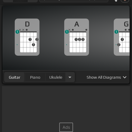
D
A
G
1
1
1
1
2
1
2
3
1
3
2
Guitar
Piano
Ukulele
Show
All Diagrams