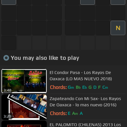
N
You may also like to play
El Condor Pasa - Los Rayos De
Oaxaca (LO MAS NUEVO 2018)
Chords:
G
B
E
G
D
F
C
m
b
b
m
3:48
Zapateando Con Mi Sax- Los Rayos
De Oaxaca - lo mas nuevo (2016)
Chords:
E
A
A
m
3:29
EL PALOMITO (CHILENAS) 2013 Los