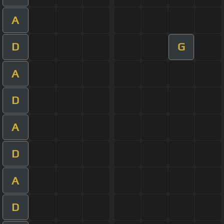
A
D
G
A
D
A
D
A
D