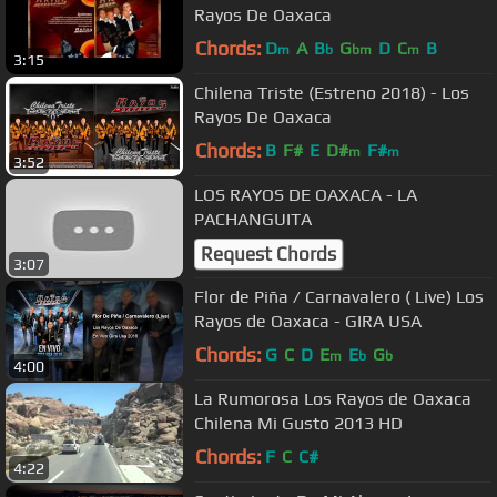
Rayos De Oaxaca
Chords:
D
A
B
G
D
C
B
m
b
bm
m
3:15
Chilena Triste (Estreno 2018) - Los
Rayos De Oaxaca
Chords:
B
F#
E
D#
F#
m
m
3:52
LOS RAYOS DE OAXACA - LA
PACHANGUITA
Request Chords
3:07
Flor de Piña / Carnavalero ( Live) Los
Rayos de Oaxaca - GIRA USA
Chords:
G
C
D
E
E
G
m
b
b
4:00
La Rumorosa Los Rayos de Oaxaca
Chilena Mi Gusto 2013 HD
Chords:
F
C
C#
4:22