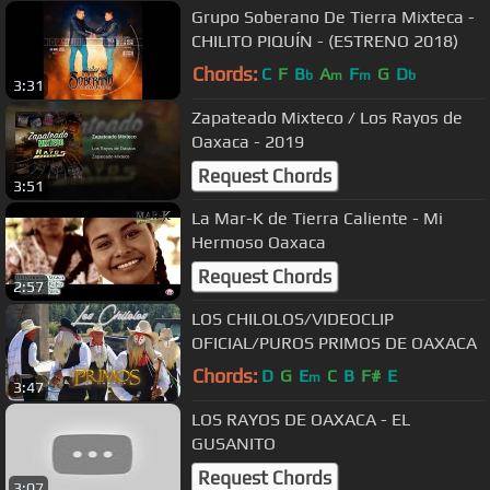
Grupo Soberano De Tierra Mixteca -
CHILITO PIQUÍN - (ESTRENO 2018)
Chords:
C
F
B
A
F
G
D
b
m
m
b
3:31
Zapateado Mixteco / Los Rayos de
Oaxaca - 2019
Request Chords
3:51
La Mar-K de Tierra Caliente - Mi
Hermoso Oaxaca
Request Chords
2:57
LOS CHILOLOS/VIDEOCLIP
OFICIAL/PUROS PRIMOS DE OAXACA
Chords:
D
G
E
C
B
F#
E
m
3:47
LOS RAYOS DE OAXACA - EL
GUSANITO
Request Chords
3:07