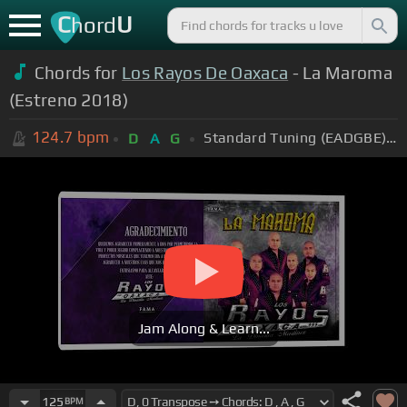
C
U
hord
Chords for
Los Rayos De Oaxaca
- La Maroma
(Estreno 2018)
124.7
bpm
Standard Tuning (EADGBE)
D
A
G
Jam Along & Learn...
125
BPM