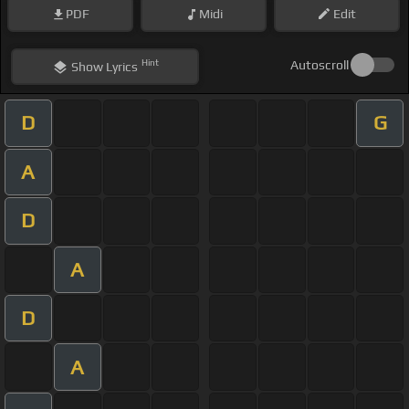
PDF
Midi
Edit
Hint
Autoscroll
Show
Lyrics
D
G
A
D
A
D
A