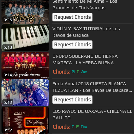
Sentimiento De Mi Alma – Los
Grandes de Chris Vargas
Request Chords
3:35
VIOLÍN Y. SAX TUTORIAL de Los
Rayos de Oaxaca
Request Chords
5:10
GRUPO SOBERANO DE TIERRA
MIXTECA - LA YERBA BUENA
Chords:
G
C
A
m
3:14
Feria Anual 2018 CUESTA BLANCA
TEZOATLAN / Los Rayos De Oaxaca
HD
Request Chords
5:12
LOS RAYOS DE OAXACA - CHILENA EL
GALLITO
Chords:
C
F
D
m
3:52