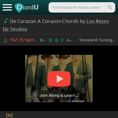
C
U
hord
De Corazon A Corazon Chords by
Los Reyes
De Sinaloa
162.35
bpm
Standard Tuning (EADGBE)
B
D
G
C
A
m
m
Jam Along & Learn...
[N]