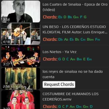
Los Cuates de Sinaloa - Epoca de Oro
(Video)
Chords:
E
D
B
G
F
G
b
b
m
3:14
UN BESO - LOS CEDREÑOS ESTUDIO
IG.DIGITAL FILM Autor: Luis Enrique
Lopez "El Likki"
Chords:
D
A
E
B
C
B
F
b
b
b
b
m
bm
m
4:18
Los Nietos - Ya Vez
Chords:
G
D
C
A
B
E
E
m
m
m
3:17
los reyes de sinaloa no se ha dado
cuenta
Request Chords
2:56
COSTUMBRE DE HUMANOS LOS
CEDREÑOS.wmv
Chords:
G
C
F
A
D
G
D
m
m
m
3:32