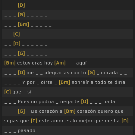
_ _ _
[D]
_ _ _ _ _
_ _ _
[G]
_ _ _ _ _
_ _ _
[Bm]
_ _ _ _ _
_ _
[C]
_ _ _ _ _ _
_ _
[D]
_ _ _ _ _ _
_ _ _
[G]
_ _ _ _ _
[Bm]
estuvieras hoy
[Am]
_ _ aquí _
_ _ _
[D]
me _ _ alegrarías con tu
[G]
_ mirada _ _
_ _ _ _ Y por _ oírte _
[Bm]
sonreír a todo te diría
[C]
que _ sí _
_ _ _ Pues no podría _ negarte
[D]
_ _ _ nada
_ _ _
[G]
_ De corazón a
[Bm]
corazón quiero que
sepas que
[C]
este amor es lo mejor que me ha
[D]
_ _ _ pasado