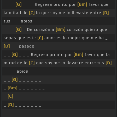
_ _ _
[G]
_ _ _ Regresa pronto por
[Bm]
favor que
la mitad de
[C]
lo que soy me lo llevaste entre
[D]
tus _ _ labios
_ _ _
[G]
_ De corazón a
[Bm]
corazón quiero que _
sepas que este
[C]
amor es lo mejor que me ha _
[D]
_ _ pasado _
_ _
[G]
_ _ _ Regresa pronto por
[Bm]
favor que la
mitad de lo
[C]
que soy me lo llevaste entre tus
[D]
_ _ _ labios
_ _
[G]
_ _ _ _ _ _
_
[Bm]
_ _ _ _ _ _ _
_
[C]
_ _ _ _ _ _ _
_
[D]
_ _ _ _ _ _ _
_ _ _ _ _ _ _ _