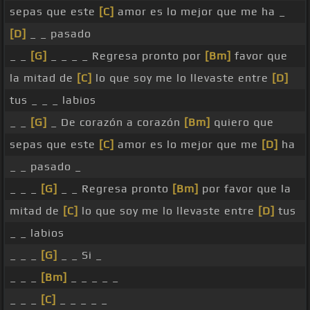
sepas que este
[C]
amor es lo mejor que me ha _
[D]
_ _ pasado
_ _
[G]
_ _ _ _ Regresa pronto por
[Bm]
favor que
la mitad de
[C]
lo que soy me lo llevaste entre
[D]
tus _ _ _ labios
_ _
[G]
_ De corazón a corazón
[Bm]
quiero que
sepas que este
[C]
amor es lo mejor que me
[D]
ha
_ _ pasado _
_ _ _
[G]
_ _ Regresa pronto
[Bm]
por favor que la
mitad de
[C]
lo que soy me lo llevaste entre
[D]
tus
_ _ labios
_ _ _
[G]
_ _ Si _
_ _ _
[Bm]
_ _ _ _ _
_ _ _
[C]
_ _ _ _ _