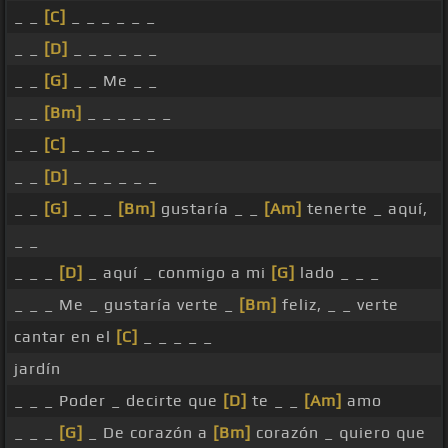
_ _
[C]
_ _ _ _ _ _
_ _
[D]
_ _ _ _ _ _
_ _
[G]
_ _ Me _ _
_ _
[Bm]
_ _ _ _ _ _
_ _
[C]
_ _ _ _ _ _
_ _
[D]
_ _ _ _ _ _
_ _
[G]
_ _ _
[Bm]
gustaría _ _
[Am]
tenerte _ aquí,
_ _
_ _ _
[D]
_ aquí _ conmigo a mi
[G]
lado _ _ _
_ _ _ Me _ gustaría verte _
[Bm]
feliz, _ _ verte
cantar en el
[C]
_ _ _ _ _
jardín
_ _ _ Poder _ decirte que
[D]
te _ _
[Am]
amo
_ _ _
[G]
_ De corazón a
[Bm]
corazón _ quiero que