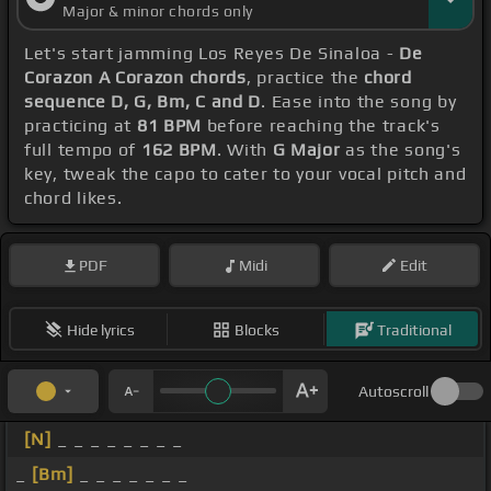
Major & minor chords only
Let's start jamming Los Reyes De Sinaloa -
De
Corazon A Corazon chords
, practice the
chord
sequence D, G, Bm, C and D
. Ease into the song by
practicing at
81 BPM
before reaching the track's
full tempo of
162 BPM
. With
G Major
as the song's
key, tweak the capo to cater to your vocal pitch and
chord likes.
PDF
Midi
Edit
Hide lyrics
Blocks
Traditional
Autoscroll
[N]
_ _ _ _ _ _ _ _
_
[Bm]
_ _ _ _ _ _ _