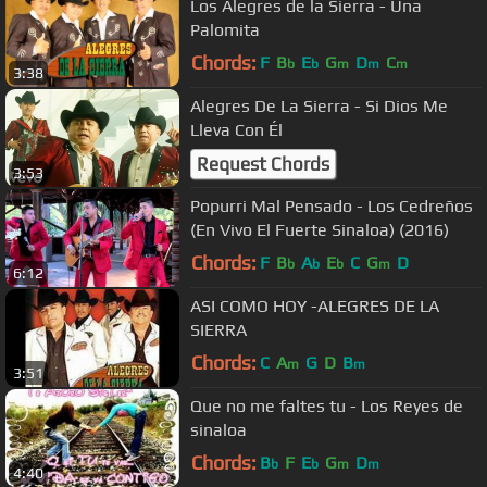
Los Alegres de la Sierra - Una
Palomita
Chords:
F
B
E
G
D
C
b
b
m
m
m
3:38
Alegres De La Sierra - Si Dios Me
Lleva Con Él
Request Chords
3:53
Popurri Mal Pensado - Los Cedreños
(En Vivo El Fuerte Sinaloa) (2016)
Chords:
F
B
A
E
C
G
D
b
b
b
m
6:12
ASI COMO HOY -ALEGRES DE LA
SIERRA
Chords:
C
A
G
D
B
m
m
3:51
Que no me faltes tu - Los Reyes de
sinaloa
Chords:
B
F
E
G
D
b
b
m
m
4:40