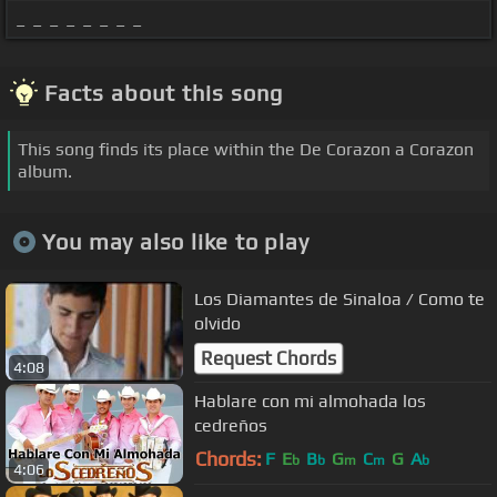
_ _ _ _ _ _ _ _
Facts about this song
This song finds its place within the De Corazon a Corazon
album.
You may also like to play
Los Diamantes de Sinaloa / Como te
olvido
Request Chords
4:08
Hablare con mi almohada los
cedreños
Chords:
F
E
B
G
C
G
A
b
b
m
m
b
4:06