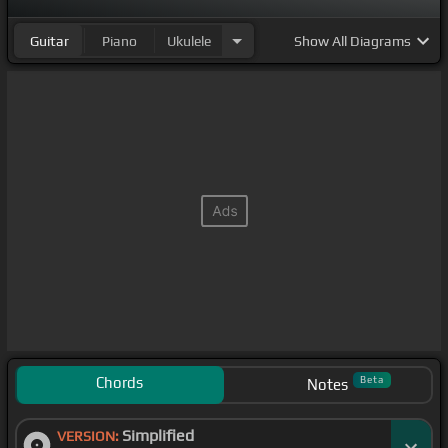
Guitar
Piano
Ukulele
Show
All Diagrams
Chords
Beta
Notes
Simplified
VERSION: