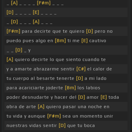
_
[A]
_ _ _ _
[F#m]
_ _ _
[D]
_ _ _ _
[E]
_ _ _ _
_
[D]
_ _ _
[A]
_ _ _
[F#m]
para decirte que te quiero
[D]
pero no
puedo pues algo en
[Bm]
ti me
[E]
cautivo
_ _
[D]
_ y
[A]
quiero decirte lo que siento cuando te
y a amarte abrazarme sentir
[C#]
el calor de
tu cuerpo al besarte tenerte
[D]
a mi lado
para acariciarte joderte
[Bm]
los labios
poder desnudarte y hacer del
[D]
amor
[E]
toda
obra de arte
[A]
quiero pasar una noche en
tu vida y aunque
[F#m]
sea un momento unir
nuestras vidas sentir
[D]
que tu boca