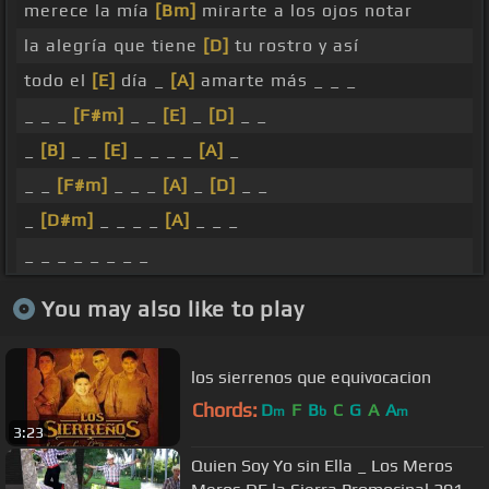
merece la mía
[Bm]
mirarte a los ojos notar
la alegría que tiene
[D]
tu rostro y así
todo el
[E]
día _
[A]
amarte más _ _ _
_ _ _
[F#m]
_ _
[E]
_
[D]
_ _
_
[B]
_ _
[E]
_ _ _ _
[A]
_
_ _
[F#m]
_ _ _
[A]
_
[D]
_ _
_
[D#m]
_ _ _ _
[A]
_ _ _
_ _ _ _ _ _ _ _
You may also like to play
los sierrenos que equivocacion
Chords:
D
F
B
C
G
A
A
m
b
m
3:23
Quien Soy Yo sin Ella _ Los Meros