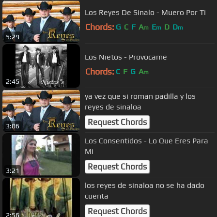
Los Reyes De Sinalo - Muero Por Ti
Chords:
G
C
F
A
E
D
D
m
m
m
5:29
Los Nietos - Provocame
Chords:
C
F
G
A
m
2:45
ya vez que si roman padilla y los
reyes de sinaloa
Request Chords
3:06
Los Consentidos - Lo Que Eres Para
Mi
Request Chords
3:21
los reyes de sinaloa no se ha dado
cuenta
Request Chords
2:56