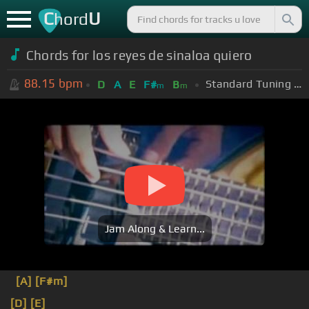
C
U
hord
Chords for los reyes de sinaloa quiero
88.15
bpm
Standard Tuning (EADGBE)
D
A
E
F#
B
m
m
Jam Along & Learn...
[A]
[F#m]
[D]
[E]