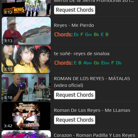
Meros DE la Sierra Promocinal 2012
IG.DIGITAL
Request Chords
3:12
Reyes - Me Pierdo
Chords:
E
F
G
B
E
B
b
m
b
3:13
te soñé- reyes de sinaloa
Chords:
E
B
A
G
E
F
D
bm
b
bm
b
3:11
ROMAN DE LOS REYES - MÁTALAS
(video oficial)
Request Chords
3:18
Roman De Los Reyes - Me LLamas
Request Chords
3:42
Corazon - Roman Padilla Y Los Reyes