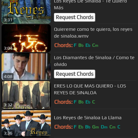
Los Reyes De Sinaloa - Te Quiero
Más
Request Chords
3:31
Quiereme como te quiero, los reyes
de sinaloa.wmv
Chords:
F
B
E
C
b
b
m
3:04
Los Diamantes de Sinaloa / Como te
olvido
Request Chords
4:08
ERES LO QUE MAS QUIERO - LOS
REYES DE SINALOA
Chords:
F
B
E
C
b
b
3:32
Los Reyes de Sinaloa La Llama
Chords:
F
E
B
G
D
C
C
b
b
m
m
m
3:36