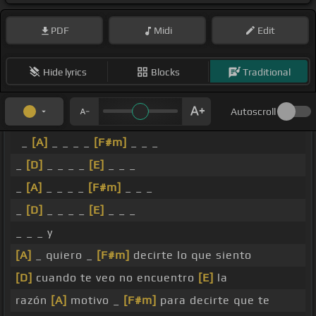
PDF
Midi
Edit
Hide lyrics
Blocks
Traditional
Autoscroll
_
[A]
_ _ _ _
[F#m]
_ _ _
_
[D]
_ _ _ _
[E]
_ _ _
_
[A]
_ _ _ _
[F#m]
_ _ _
_
[D]
_ _ _ _
[E]
_ _ _
_ _ _ y
[A]
_ quiero _
[F#m]
decirte lo que siento
[D]
cuando te veo no encuentro
[E]
la
razón
[A]
motivo _
[F#m]
para decirte que te