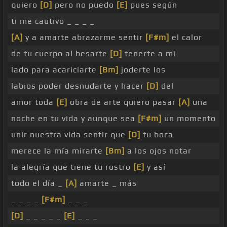
quiero
[D]
pero no puedo
[E]
pues según
ti me cautivo _ _ _ _
[A]
y a amarte abrazarme sentir
[F#m]
el calor
de tu cuerpo al besarte
[D]
tenerte a mi
lado para acariciarte
[Bm]
joderte los
labios poder desnudarte y hacer
[D]
del
amor toda
[E]
obra de arte quiero pasar
[A]
una
noche en tu vida y aunque sea
[F#m]
un momento
unir nuestra vida sentir que
[D]
tu boca
merece la mía mirarte
[Bm]
a los ojos notar
la alegría que tiene tu rostro
[E]
y así
todo el día _
[A]
amarte _ más
_ _ _ _
[F#m]
_ _ _
[D]
_ _ _ _ _
[E]
_ _ _