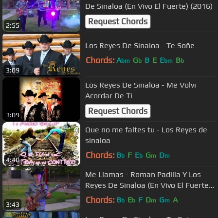
De Sinaloa (En Vivo El Fuerte) (2016)
Request Chords
2:55
Los Reyes De Sinaloa - Te Soñe
Chords:
A
G
B
E
E
B
bm
b
bm
b
3:09
Los Reyes De Sinaloa - Me Volvi
Acordar De Ti
Request Chords
3:09
Que no me faltes tu - Los Reyes de
sinaloa
Chords:
B
F
E
G
D
b
b
m
m
4:40
Me Llamas - Roman Padilla Y Los
Reyes De Sinaloa (En Vivo El Fuerte)
(2016)
Chords:
B
E
F
D
G
A
b
b
m
m
3:43