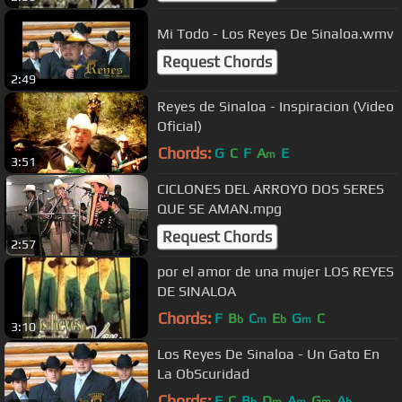
Mi Todo - Los Reyes De Sinaloa.wmv
Request Chords
2:49
Reyes de Sinaloa - Inspiracion (Video
Oficial)
Chords:
G
C
F
A
E
m
3:51
CICLONES DEL ARROYO DOS SERES
QUE SE AMAN.mpg
Request Chords
2:57
por el amor de una mujer LOS REYES
DE SINALOA
Chords:
F
B
C
E
G
C
b
m
b
m
3:10
Los Reyes De Sinaloa - Un Gato En
La ObScuridad
Chords:
F
C
B
D
A
G
A