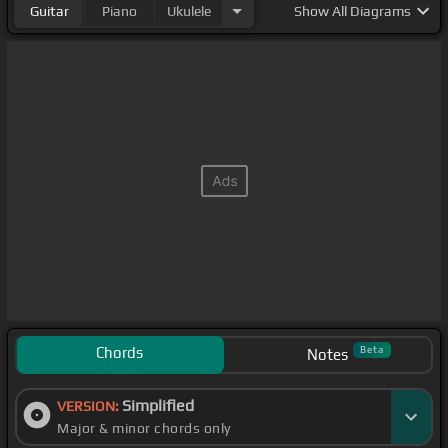
Guitar
Piano
Ukulele
Show
All Diagrams
Chords
Beta
Notes
Simplified
VERSION:
Major & minor chords only