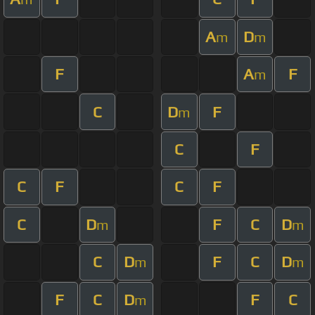
A
D
m
m
F
A
F
m
C
D
F
m
C
F
C
F
C
F
C
D
F
C
D
m
m
C
D
F
C
D
m
m
F
C
D
F
C
m