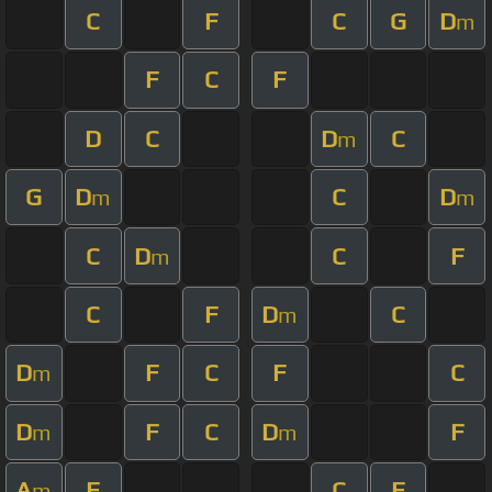
C
F
C
G
D
m
F
C
F
D
C
D
C
m
G
D
C
D
m
m
C
D
C
F
m
C
F
D
C
m
D
F
C
F
C
m
D
F
C
D
F
m
m
A
F
C
F
m