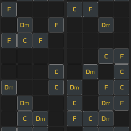
F
C
F
D
F
D
m
m
F
C
F
C
F
C
D
C
m
D
C
D
F
C
m
m
D
C
D
F
m
m
C
D
F
C
D
m
m