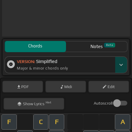
Chords
Beta
Notes
Simplified
VERSION:
Major & minor chords only
PDF
Midi
Edit
Hint
Autoscroll
Show
Lyrics
F
C
F
A