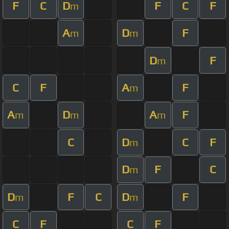
F
C
D
F
C
F
m
A
D
F
m
m
D
F
m
C
F
A
F
m
A
D
A
F
m
m
m
C
D
C
F
m
D
F
C
m
D
F
C
D
F
m
m
C
F
C
F