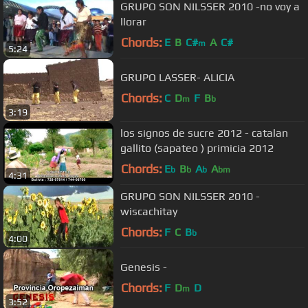
GRUPO SON NILSSER 2010 -no voy a
llorar
Chords:
E
B
C#
A
C#
m
5:24
GRUPO LASSER- ALICIA
Chords:
C
D
F
B
m
b
3:19
los signos de sucre 2012 - catalan
gallito (sapateo ) primicia 2012
Chords:
E
B
A
A
b
b
b
bm
4:31
GRUPO SON NILSSER 2010 -
wiscachitay
Chords:
F
C
B
b
4:00
Genesis -
Chords:
F
D
D
m
3:52