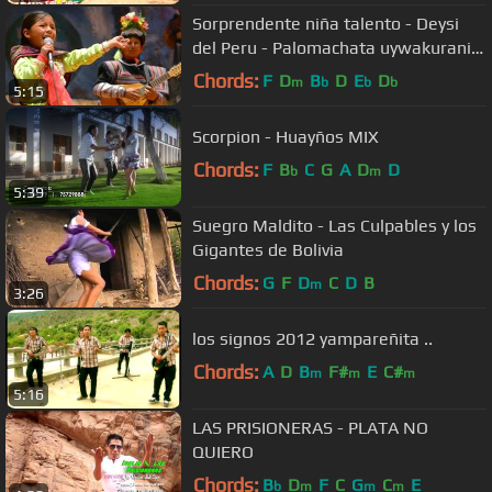
Sorprendente niña talento - Deysi
del Peru - Palomachata uywakurani -
parte 1/2
Chords:
F
D
B
D
E
D
m
b
b
b
5:15
Scorpion - Huayños MIX
Chords:
F
B
C
G
A
D
D
b
m
5:39
Suegro Maldito - Las Culpables y los
Gigantes de Bolivia
Chords:
G
F
D
C
D
B
m
3:26
los signos 2012 yampareñita ..
Chords:
A
D
B
F#
E
C#
m
m
m
5:16
LAS PRISIONERAS - PLATA NO
QUIERO
Chords:
B
D
F
C
G
C
E
b
m
m
m