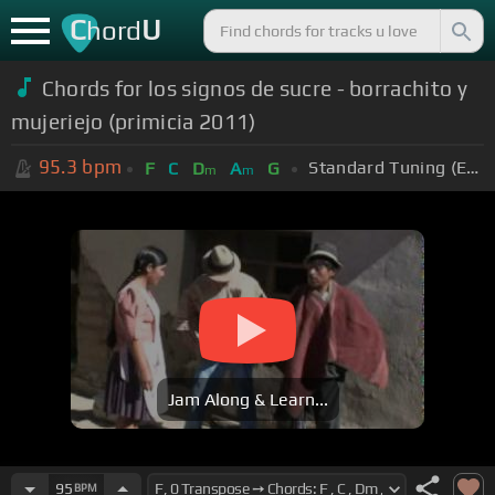
C
U
hord
Chords for los signos de sucre - borrachito y
mujeriejo (primicia 2011)
95.3
bpm
Standard Tuning (EADGBE)
F
C
D
A
G
m
m
Jam Along & Learn...
95
BPM