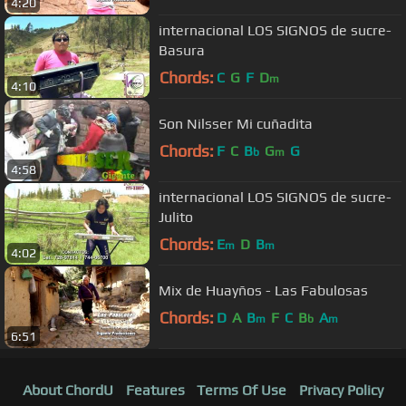
4:20
internacional LOS SIGNOS de sucre-
Basura
Chords:
C
G
F
D
m
4:10
Son Nilsser Mi cuñadita
Chords:
F
C
B
G
G
b
m
4:58
internacional LOS SIGNOS de sucre-
Julito
Chords:
E
D
B
m
m
4:02
Mix de Huayños - Las Fabulosas
Chords:
D
A
B
F
C
B
A
m
b
m
6:51
About ChordU
Features
Terms Of Use
Privacy Policy