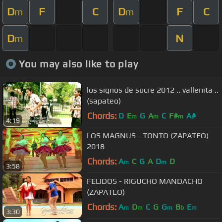
D
F
C
D
F
C
m
m
D
N
m
You may also like to play
los signos de sucre 2012 .. vallenita ..
(sapateo)
Chords:
D
E
G
A
C
F#
A#
m
m
m
4:19
LOS MAGNUS - TONTO (ZAPATEO)
2018
Chords:
A
C
G
A
D
D
m
m
3:58
FELIDOS - RIGUCHO MANDACHO
(ZAPATEO)
Chords:
A
D
C
G
G
B
E
m
m
m
b
m
3:30