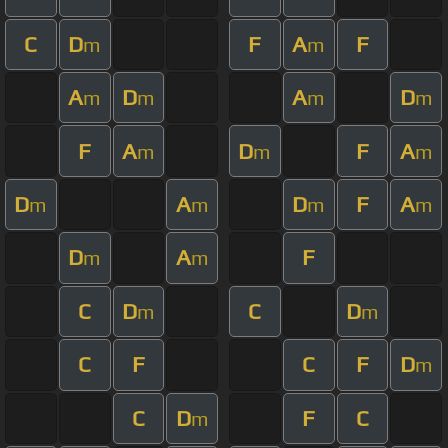
C
D
F
A
F
m
m
A
D
A
D
m
m
m
m
F
A
D
F
A
m
m
m
D
A
D
F
A
m
m
m
m
D
A
F
m
m
C
D
C
D
m
m
C
F
C
F
D
m
C
D
F
C
m