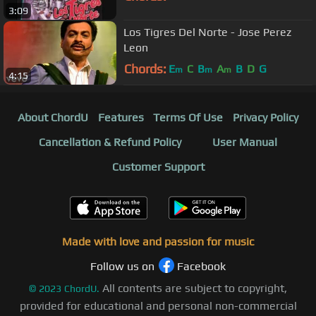
3:09
Los Tigres Del Norte - Jose Perez
Leon
Chords:
E
C
B
A
B
D
G
m
m
m
4:15
About ChordU
Features
Terms Of Use
Privacy Policy
Cancellation & Refund Policy
User Manual
Customer Support
Made with love and passion for music
Follow us on
Facebook
All contents are subject to copyright,
©
2023
ChordU.
provided for educational and personal non-commercial