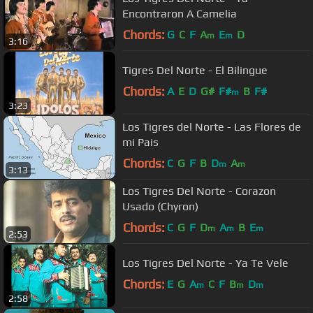
Encontraron A Camelia
Chords:
G
C
F
A
E
D
m
m
3:16
Tigres Del Norte - El Bilingue
Chords:
A
E
D
G#
F#
B
F#
m
3:23
Los Tigres del Norte - Las Flores de
mi Pais
Chords:
C
G
F
B
D
A
m
m
3:13
Los Tigres Del Norte - Corazon
Usado (Chyron)
Chords:
C
G
F
D
A
B
E
m
m
m
2:53
Los Tigres Del Norte - Ya Te Vele
Chords:
E
G
A
C
F
B
D
m
m
m
2:58