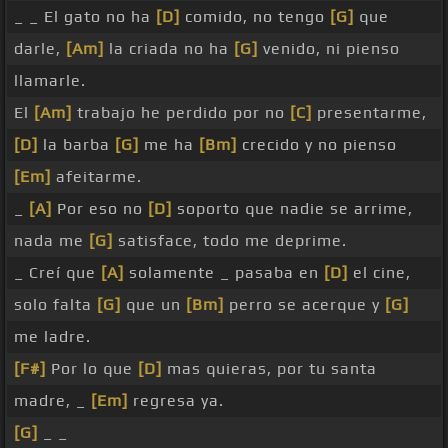
_ _ El gato no ha
[D]
comido, no tengo
[G]
que
darle,
[Am]
la criada no ha
[G]
venido, ni pienso
llamarle.
El
[Am]
trabajo he perdido por no
[C]
presentarme,
[D]
la barba
[G]
me ha
[Bm]
crecido y no pienso
[Em]
afeitarme.
_
[A]
Por eso no
[D]
soporto que nadie se arrime,
nada me
[G]
satisface, todo me deprime.
_ Creí que
[A]
solamente _ pasaba en
[D]
el cine,
solo falta
[G]
que un
[Bm]
perro se acerque y
[G]
me ladre.
[F#]
Por lo que
[D]
mas quieras, por tu santa
madre, _
[Em]
regresa ya.
[G]
_ _