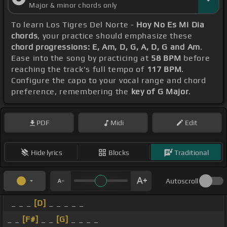
Major & minor chords only
To learn Los Tigres Del Norte -
Hoy No Es Mi Dia
chords
, your practice should emphasize these
chord progressions: E, Am, D, G, A, D, G and Am
.
Ease into the song by practicing at
58 BPM
before
reaching the track's full tempo of
117 BPM
.
Configure the capo to your vocal range and chord
preference, remembering the
key of G Major
.
PDF
Midi
Edit
Hide lyrics
Blocks
Traditional
Autoscroll
_ _ _
[D]
_ _ _ _ _
_ _
[F#]
_ _
[G]
_ _ _ _