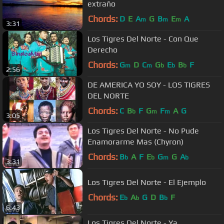
extraño
Chords:
D
E
A
G
B
E
A
m
m
m
3:31
Los Tigres Del Norte - Con Que
Derecho
Chords:
G
D
C
G
E
B
F
m
m
b
b
b
2:56
DE AMERICA YO SOY - LOS TIGRES
DEL NORTE
Chords:
C
B
F
G
F
A
G
b
m
m
3:05
Los Tigres Del Norte - No Pude
Enamorarme Mas (Chyron)
Chords:
B
A
F
E
G
G
A
b
b
m
b
3:31
Los Tigres Del Norte - El Ejemplo
Chords:
E
A
G
D
B
F
b
b
b
6:43
Los Tigres Del Norte - Ya