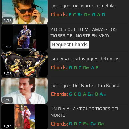
Los Tigres Del Norte - El Celular
Chords:
F
C
B
D
G
A
D
b
m
2:58
Y DICES QUE TU ME AMAS - LOS
TIGRES DEL NORTE EN VIVO
Request Chords
3:04
LA CREACION los tigres del norte
Chords:
G
D
C
D
A
F
m
3:08
Los Tigres Del Norte - Tan Bonita
Chords:
G
C
D
A
E
B
A
m
m
3:13
UN DIA A LA VEZ LOS TIGRES DEL
NORTE
Chords:
G
D
C
E
C
G
m
m
m
3:26