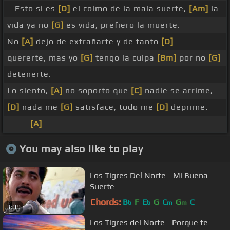
_ Esto si es
[D]
el colmo de la mala suerte,
[Am]
la
vida ya no
[G]
es vida, prefiero la muerte.
No
[A]
dejo de extrañarte y de tanto
[D]
quererte, mas yo
[G]
tengo la culpa
[Bm]
por no
[G]
detenerte.
Lo siento,
[A]
no soporto que
[C]
nadie se arrime,
[D]
nada me
[G]
satisface, todo me
[D]
deprime.
_ _ _
[A]
_ _ _ _
You may also like to play
Los Tigres Del Norte - Mi Buena
Suerte
Chords:
B
F
E
G
C
G
C
b
b
m
m
3:09
Los Tigres del Norte - Porque te