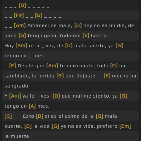
_ _ _
[D]
_ _ _ _ _
_ _
[F#]
_ _
[G]
_ _ _ _
_ _
[Am]
Amaneci de mala,
[D]
hoy no es mi dia, de
nada
[G]
tengo gana, todo me
[E]
hastia.
Hoy
[Am]
otra _ vez, de
[D]
mala suerte, ya
[G]
tengo un _ mes.
_
[E]
Desde que
[Am]
te marchaste, todo
[D]
ha
cambiado, la herida
[G]
que dejaste, _
[E]
mucho ha
sangrado.
Y
[Am]
ya lo _ ves,
[D]
que mal me siento, ya
[G]
tengo un
[A]
mes.
[G]
_ _ Esto
[D]
si es el colmo de la
[G]
mala
suerte,
[D]
la vida
[G]
ya no es vida, prefiero
[Em]
la muerte.