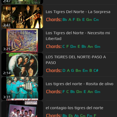
2:47
Los Tigres Del Norte - La Sorpresa
Chords:
B
A
F
E
E
G
C
b
b
m
m
3:41
Los Tigres del Norte - Necesito mi
Libertad
Chords:
C
F
D
E
B
A
G
m
b
m
m
3:21
LOS TIGRES DEL NORTE-PASO A
PASO
Chords:
D
A
G
B
E
B
C#
m
m
2:14
Los tigres del norte - Rosita de olivo
Chords:
F
C
B
D
E
A
G
b
m
m
m
3:31
el contagio-los tigres del norte
Chords:
B
E
A
C
F
F
b
b
b
m
m