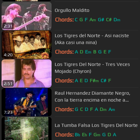
Orgullo Maldito
Chords:
C
G
F
A
G#
C#
D
m
m
2:31
Los Tigres del Norte - Asi naciste
(Aka casi una nina)
Chords:
A
D
E
B
G
E
F
m
4:20
Los Tigres Del Norte - Tres Veces
Mojado (Chyron)
Chords:
A
E
D
F#
C#
F
m
2:51
Raul Hernandez Diamante Negro,
Con la tierra encima en noche a
noche contigo
Chords:
G
C
D
F
A
D
A
m
m
7:23
La Tumba Falsa Los Tigres Del Norte
Chords:
B
E
F
G
G
D
A
b
b
m