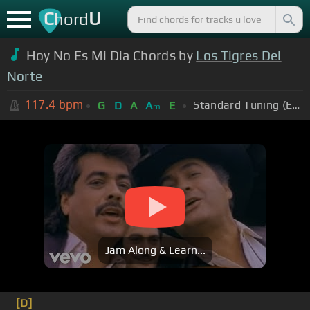
C
U
hord
Hoy No Es Mi Dia Chords by
Los Tigres Del
Norte
117.4
bpm
Standard Tuning (EADGBE)
G
D
A
A
E
m
Jam Along & Learn...
[D]