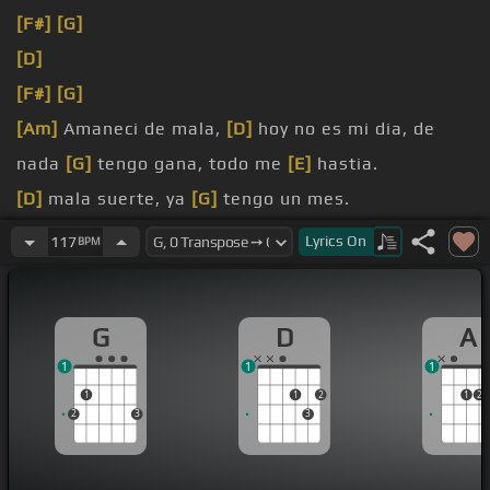
[F#]
[G]
[D]
[F#]
[G]
[Am]
Amaneci de mala,
[D]
hoy no es mi dia, de
nada
[G]
tengo gana, todo me
[E]
hastia.
[D]
mala suerte, ya
[G]
tengo un mes.
[E]
Desde que
[Am]
te marchaste, todo
[D]
ha
Lyrics
On
117
BPM
cambiado, la herida
[G]
que dejaste,
[E]
mucho ha
sangrado.
G
D
A
[D]
que mal me siento, ya
[G]
tengo un
[A]
mes.
1
1
1
1
1
2
1
2
2
3
3