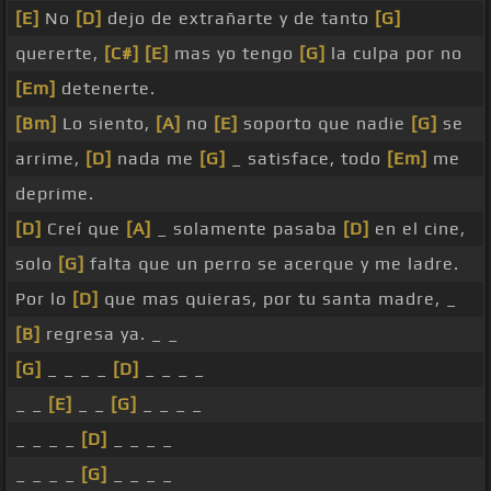
[E]
No
[D]
dejo de extrañarte y de tanto
[G]
quererte,
[C#]
[E]
mas yo tengo
[G]
la culpa por no
[Em]
detenerte.
[Bm]
Lo siento,
[A]
no
[E]
soporto que nadie
[G]
se
arrime,
[D]
nada me
[G]
_ satisface, todo
[Em]
me
deprime.
[D]
Creí que
[A]
_ solamente pasaba
[D]
en el cine,
solo
[G]
falta que un perro se acerque y me ladre.
Por lo
[D]
que mas quieras, por tu santa madre, _
[B]
regresa ya. _ _
[G]
_ _ _ _
[D]
_ _ _ _
_ _
[E]
_ _
[G]
_ _ _ _
_ _ _ _
[D]
_ _ _ _
_ _ _ _
[G]
_ _ _ _