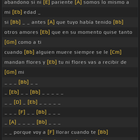
abandono si ni
[E]
pariente
[A]
somos lo mismo a
mi
[Eb]
edad _
si
[Bb]
_ _ antes
[A]
que tuyo había tenido
[Bb]
otros amores
[Eb]
que en su momento quise tanto
[Gm]
como a ti
cuando
[Bb]
alguien muere siempre se le
[Cm]
mandan flores y
[Eb]
tu ni flores vas a recibir de
[Gm]
mi
_ _ _
[Bb]
_ _
_
[Eb]
_ _
[Bb]
_ _ _ _ _
_ _
[D]
_
[Eb]
_ _ _ _ _
_ _ _
[F]
_ _
[Bb]
_ _ _
_
[A]
_ _ _ _
[Bb]
_ _ _
_ _ porque voy a
[F]
llorar cuando te
[Bb]