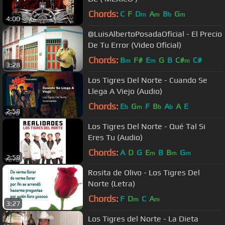
Chords:
C
F
D
A
B
G
m
m
b
m
4:00
@LuisAlbertoPosadaOficial - El Precio
De Tu Error (Video Oficial)
Chords:
B
F#
E
G
B
C#
C#
m
m
m
3:28
Los Tigres Del Norte - Cuando Se
Llega A Viejo (Audio)
Chords:
E
G
F
B
A
A
E
b
m
b
b
2:58
Los Tigres Del Norte - Qué Tal Si
Eres Tu (Audio)
Chords:
A
D
G
E
B
B
G
m
m
m
2:58
Rosita de Olivo - Los Tigres Del
Norte (Letra)
Chords:
F
D
C
A
m
m
3:27
Los Tigres del Norte - La Dieta