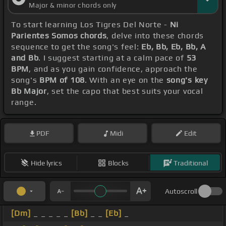
Major & minor chords only
To start learning Los Tigres Del Norte -
Ni
Parientes Somos chords
, delve into these chords
sequence to get the song's feel:
Eb, Bb, Eb, Bb, A
and Bb
. I suggest starting at a calm pace of
53
BPM
, and as you gain confidence, approach the
song's
BPM of 108
. With an eye on the
song's key
Bb Major
, set the capo that best suits your vocal
range.
PDF
Midi
Edit
Hide lyrics
Blocks
Traditional
Autoscroll
[Dm]
_ _ _ _ _
[Bb]
_ _
[Eb]
_