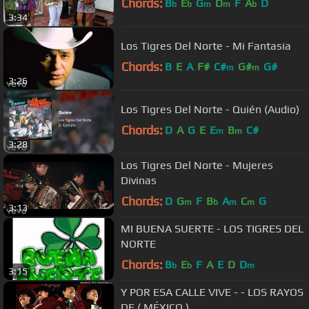
Chords:
B
E
G
D
F
A
D
b
b
m
m
b
3:34
Los Tigres Del Norte - Mi Fantasia
Chords:
B
E
A
F#
C#
G#
G#
m
m
3:26
Los Tigres Del Norte - Quién (Audio)
Chords:
D
A
G
E
E
B
C#
m
m
3:28
Los Tigres Del Norte - Mujeres
Divinas
Chords:
D
G
F
B
A
C
G
m
b
m
m
3:13
MI BUENA SUERTE - LOS TIGRES DEL
NORTE
Chords:
B
E
F
A
E
D
D
b
b
m
3:15
Y POR ESA CALLE VIVE - - LOS RAYOS
DE ( MÉXICO )