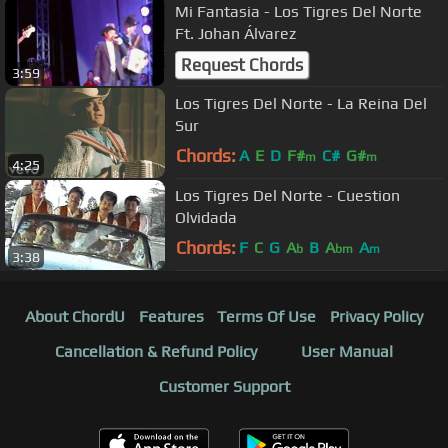
Mi Fantasia - Los Tigres Del Norte
Ft. Johan Álvarez
Request Chords
3:59
Los Tigres Del Norte - La Reina Del
Sur
Chords:
A
E
D
F#
C#
G#
m
m
4:25
Los Tigres Del Norte - Cuestion
Olvidada
Chords:
F
C
G
A
B
A
A
b
bm
m
3:38
About ChordU
Features
Terms Of Use
Privacy Policy
Cancellation & Refund Policy
User Manual
Customer Support