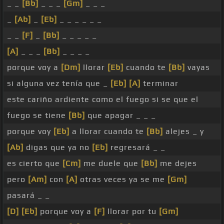
_ _
[Bb]
_ _ _
[Gm]
_ _ _
_
[Ab]
_
[Eb]
_ _ _ _ _ _
_ _
[F]
_
[Bb]
_ _ _ _ _
[A]
_ _ _
[Bb]
_ _ _ _
porque voy a
[Dm]
llorar
[Eb]
cuando te
[Bb]
vayas
si alguna vez tenía que _
[Eb]
[A]
terminar
este cariño ardiente como el fuego si se que el
fuego se tiene
[Bb]
que apagar _ _ _
porque voy
[Eb]
a llorar cuando te
[Bb]
alejes _ y
[Ab]
digas que ya no
[Eb]
regresará _ _
es cierto que
[Cm]
me duele que
[Bb]
me dejes
pero
[Am]
con
[A]
otras veces ya se me
[Gm]
pasará _ _
[D]
[Eb]
porque voy a
[F]
llorar por tu
[Gm]