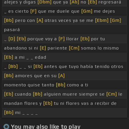
alejes y digas
[Dbm]
que ya
[Ab]
no
[Eb]
regresará
_ es cierto
[F]
que me duele que
[Gm]
me dejes
[Bb]
pero con
[A]
otras veces ya se me
[Ebm]
[Gm]
pasará
_
[D]
[Eb]
porque voy a
[F]
llorar
[Eb]
por tu
abandono si ni
[E]
pariente
[Cm]
somos lo mismo
[Eb]
a mi _ _ edad
_
[Bb]
_ _ si
[Eb]
antes que tuyo había tenido otros
[Bb]
amores que en su
[A]
momento quise tanto
[Bb]
como a ti
[Eb]
cuando
[Bb]
alguien muere siempre se
[Cm]
le
mandan flores y
[Eb]
tu ni flores vas a recibir de
[Bb]
mi _ _ _ _
You may also like to play