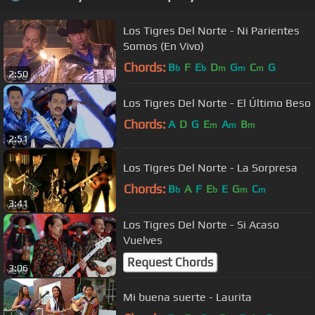
Los Tigres Del Norte - Ni Parientes
Somos (En Vivo)
Chords:
B
F
E
D
G
C
G
b
b
m
m
m
2:50
Los Tigres Del Norte - El Último Beso
Chords:
A
D
G
E
A
B
m
m
m
2:51
Los Tigres Del Norte - La Sorpresa
Chords:
B
A
F
E
E
G
C
b
b
m
m
3:41
Los Tigres Del Norte - Si Acaso
Vuelves
Request Chords
3:06
Mi buena suerte - Laurita