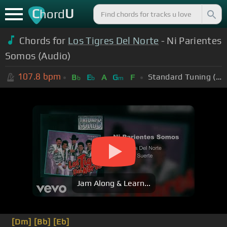
C
U
hord
Chords for
Los Tigres Del Norte
- Ni Parientes
Somos (Audio)
107.8
bpm
Standard Tuning (EADGBE)
B
E
A
G
F
b
b
m
Jam Along & Learn...
[Dm]
[Bb]
[Eb]