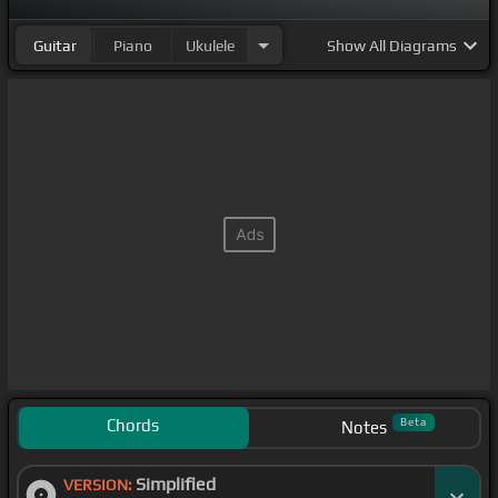
Guitar
Piano
Ukulele
Show
All Diagrams
Chords
Beta
Notes
Simplified
VERSION: