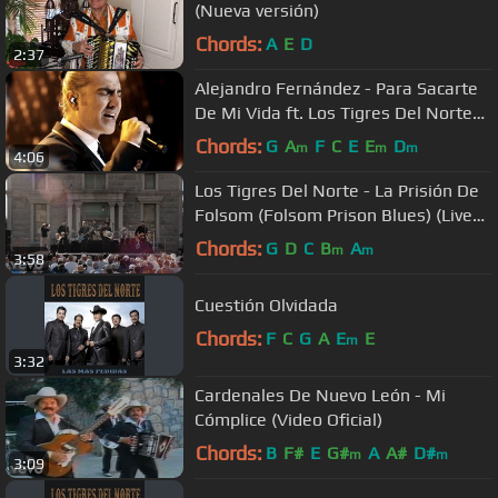
(Nueva versión)
Chords:
A
E
D
2:37
Alejandro Fernández - Para Sacarte
De Mi Vida ft. Los Tigres Del Norte
(Video Oficial)
Chords:
G
A
F
C
E
E
D
m
m
m
4:06
Los Tigres Del Norte - La Prisión De
Folsom (Folsom Prison Blues) (Live
At Folsom Prison)
Chords:
G
D
C
B
A
m
m
3:58
Cuestión Olvidada
Chords:
F
C
G
A
E
E
m
3:32
Cardenales De Nuevo León - Mi
Cómplice (Video Oficial)
Chords:
B
F#
E
G#
A
A#
D#
m
m
3:09