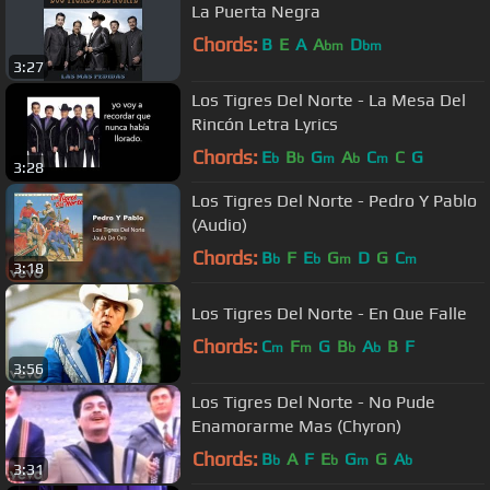
La Puerta Negra
Chords:
B
E
A
A
D
bm
bm
3:27
Los Tigres Del Norte - La Mesa Del
Rincón Letra Lyrics
Chords:
E
B
G
A
C
C
G
b
b
m
b
m
3:28
Los Tigres Del Norte - Pedro Y Pablo
(Audio)
Chords:
B
F
E
G
D
G
C
b
b
m
m
3:18
Los Tigres Del Norte - En Que Falle
Chords:
C
F
G
B
A
B
F
m
m
b
b
3:56
Los Tigres Del Norte - No Pude
Enamorarme Mas (Chyron)
Chords:
B
A
F
E
G
G
A
b
b
m
b
3:31