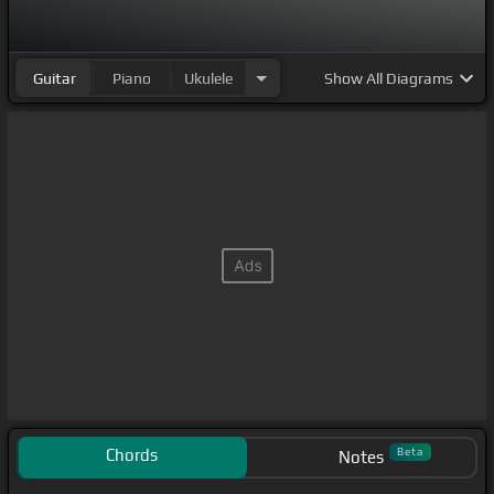
Guitar
Piano
Ukulele
Show
All Diagrams
Chords
Beta
Notes