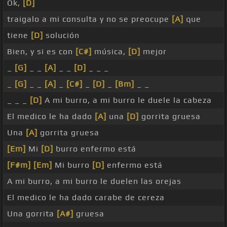
Ok,
[D]
traigalo a mi consulta y no se preocupe
[A]
que
tiene
[D]
solución
Bien, y si es con
[C#]
música,
[D]
mejor
_
[G]
_ _
[A]
_ _
[D]
_ _ _
_
[G]
_ _
[A]
_
[C#]
_
[D]
_
[Bm]
_ _
_ _ _
[D]
A mi burro, a mi burro le duele la cabeza
El medico le ha dado
[A]
una
[D]
gorrita gruesa
Una
[A]
gorrita gruesa
[Em]
Mi
[D]
burro enfermo está
[F#m]
[Em]
Mi burro
[D]
enfermo está
A mi burro, a mi burro le duelen las orejas
El medico le ha dado carabe de cereza
Una gorrita
[A#]
gruesa