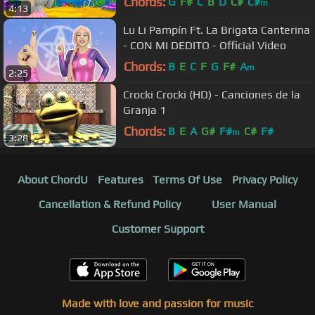
Chords:
G
F#
C
B
D
C#
C#
m
4:13
Lu Li Pampín Ft. La Brigata Canterina
- CON MI DEDITO - Official Video
Chords:
B
E
C
F
G
F#
A
m
2:25
Crocki Crocki (HD) - Canciones de la
Granja 1
Chords:
B
E
A
G#
F#
C#
F#
m
3:28
About ChordU
Features
Terms Of Use
Privacy Policy
Cancellation & Refund Policy
User Manual
Customer Support
Made with love and passion for music