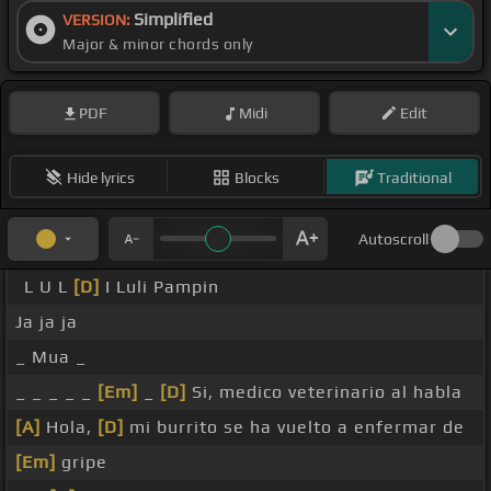
Simplified
VERSION:
Major & minor chords only
PDF
Midi
Edit
Hide lyrics
Blocks
Traditional
Autoscroll
L U L
[D]
I Luli Pampin
Ja ja ja
_ Mua _
_ _ _ _ _
[Em]
_
[D]
Si, medico veterinario al habla
[A]
Hola,
[D]
mi burrito se ha vuelto a enfermar de
[Em]
gripe