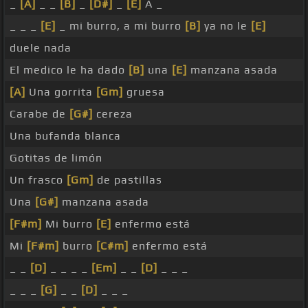
_
[A]
_ _
[B]
_
[D#]
_
[E]
A _
_ _ _
[E]
_ mi burro, a mi burro
[B]
ya no le
[E]
duele nada
El medico le ha dado
[B]
una
[E]
manzana asada
[A]
Una gorrita
[Gm]
gruesa
Carabe de
[G#]
cereza
Una bufanda blanca
Gotitas de limón
Un frasco
[Gm]
de pastillas
Una
[G#]
manzana asada
[F#m]
Mi burro
[E]
enfermo está
Mi
[F#m]
burro
[C#m]
enfermo está
_ _
[D]
_ _ _ _
[Em]
_ _
[D]
_ _ _
_ _ _
[G]
_ _
[D]
_ _ _