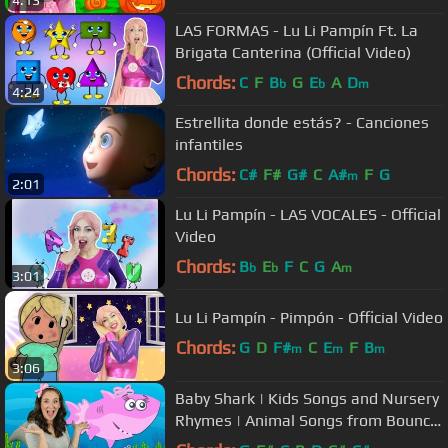
4:13
LAS FORMAS - Lu Li Pampín Ft. La
Brigata Canterina (Official Video)
Chords:
C
F
B
G
E
A
D
b
b
m
4:24
Estrellita donde estás? - Canciones
infantiles
Chords:
C#
F#
G#
C
A#
F
G
m
2:01
Lu Li Pampín - LAS VOCALES - Official
Video
Chords:
B
E
F
C
G
A
b
b
m
3:01
Lu Li Pampín - Pimpón - Official Video
Chords:
G
D
F#
C
E
F
B
m
m
m
3:06
Baby Shark | Kids Songs and Nursery
Rhymes | Animal Songs from Bounce
Patrol