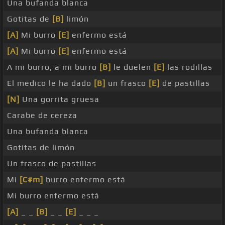
Una bufanda blanca
Gotitas de
[B]
limón
[A]
Mi burro
[E]
enfermo está
[A]
Mi burro
[E]
enfermo está
A mi burro, a mi burro
[B]
le duelen
[E]
las rodillas
El medico le ha dado
[B]
un frasco
[E]
de pastillas
[N]
Una gorrita gruesa
Carabe de cereza
Una bufanda blanca
Gotitas de limón
Un frasco de pastillas
Mi
[C#m]
burro enfermo está
Mi burro enfermo está
[A]
_ _
[B]
_ _
[E]
_ _ _