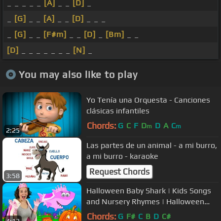
_ _ _ _ _
[A]
_ _
[D]
_
_
[G]
_ _
[A]
_ _
[D]
_ _ _
_
[G]
_ _
[F#m]
_ _
[D]
_
[Bm]
_ _
[D]
_ _ _ _ _ _ _
[N]
_
You may also like to play
Yo Tenía una Orquesta - Canciones
clásicas infantiles
Chords:
G
C
F
D
D
A
C
m
m
2:25
Las partes de un animal - a mi burro,
a mi burro - karaoke
Request Chords
3:58
Halloween Baby Shark | Kids Songs
and Nursery Rhymes | Halloween
Songs from Bounce Patrol
Chords:
G
F#
C
B
D
C#