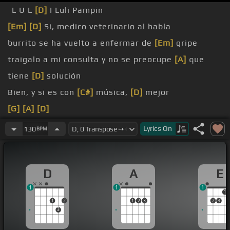
L U L
[D]
I Luli Pampin
[Em]
[D]
Si, medico veterinario al habla
burrito se ha vuelto a enfermar de
[Em]
gripe
traigalo a mi consulta y no se preocupe
[A]
que
tiene
[D]
solución
Bien, y si es con
[C#]
música,
[D]
mejor
[G]
[A]
[D]
[G]
[A]
[C#]
[D]
[Bm]
Lyrics
On
130
BPM
[D]
A mi burro, a mi burro le duele la cabeza
D
A
E
1
1
1
1
1
2
1
2
3
2
3
3