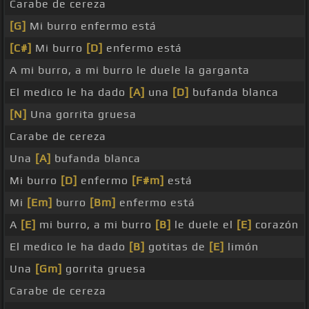
Carabe de cereza
[G]
Mi burro enfermo está
[C#]
Mi burro
[D]
enfermo está
A mi burro, a mi burro le duele la garganta
El medico le ha dado
[A]
una
[D]
bufanda blanca
[N]
Una gorrita gruesa
Carabe de cereza
Una
[A]
bufanda blanca
Mi burro
[D]
enfermo
[F#m]
está
Mi
[Em]
burro
[Bm]
enfermo está
A
[E]
mi burro, a mi burro
[B]
le duele el
[E]
corazón
El medico le ha dado
[B]
gotitas de
[E]
limón
Una
[Gm]
gorrita gruesa
Carabe de cereza