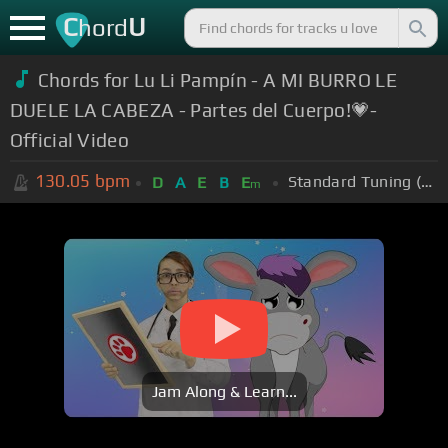
C
U
hord
Chords for Lu Li Pampín - A MI BURRO LE
DUELE LA CABEZA - Partes del Cuerpo!💗-
Official Video
130.05
bpm
Standard Tuning (EADGBE)
D
A
E
B
E
m
Jam Along & Learn...