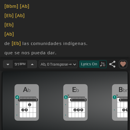
[Bbm]
[Ab]
[Eb]
[Ab]
[Eb]
[Ab]
de
[Eb]
las comunidades indígenas.
que se nos pueda dar.
Y es que es un gran honor
Lyrics
On
91
BPM
A
E
B
b
b
b
4
6
1
1
1
1
1
1
1
1
1
1
1
1
2
3
4
2
3
4
3
4