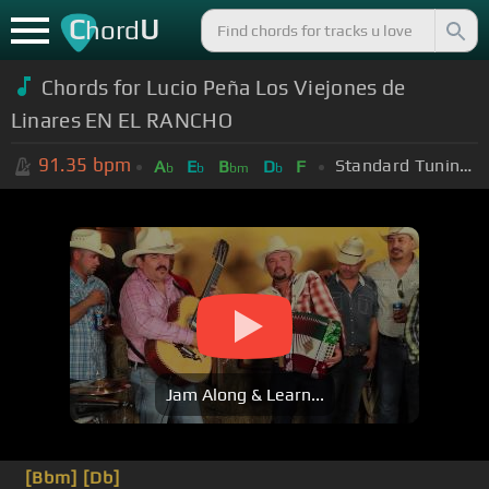
C
U
hord
Chords for
Lucio Peña Los Viejones de
Linares EN EL RANCHO
91.35
bpm
Standard Tuning (EADGBE)
A
E
B
D
F
b
b
bm
b
Jam Along & Learn...
[Bbm]
[Db]