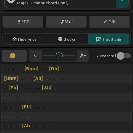
Major & minor chords only
PDF
Midi
Edit
Hide lyrics
Blocks
Traditional
Autoscroll
_ _ _ _
[Bbm]
_ _
[Db]
_ _
[Bbm]
_ _ _
[Ab]
_ _ _ _ _
_
[Eb]
_ _ _ _ _
[Ab]
_ _
_ _ _ _ _ _ _ _
_ _ _ _
[Eb]
_ _ _ _
_ _ _ _ _ _ _ _
_ _ _ _
[Ab]
_ _ _ _