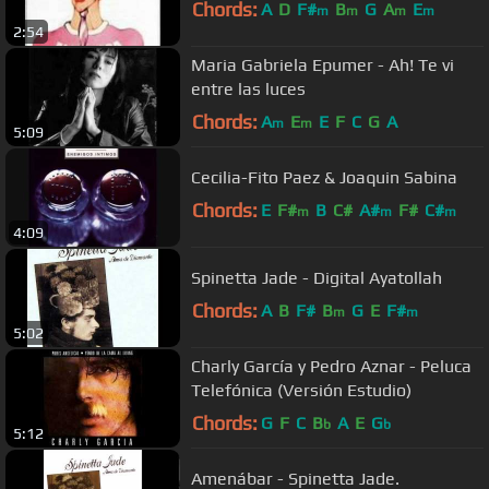
Chords:
A
D
F#
B
G
A
E
m
m
m
m
2:54
Maria Gabriela Epumer - Ah! Te vi
entre las luces
Chords:
A
E
E
F
C
G
A
m
m
5:09
Cecilia-Fito Paez & Joaquin Sabina
Chords:
E
F#
B
C#
A#
F#
C#
m
m
m
4:09
Spinetta Jade - Digital Ayatollah
Chords:
A
B
F#
B
G
E
F#
m
m
5:02
Charly García y Pedro Aznar - Peluca
Telefónica (Versión Estudio)
Chords:
G
F
C
B
A
E
G
b
b
5:12
Amenábar - Spinetta Jade.