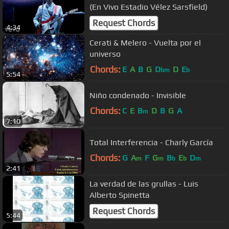
(En Vivo Estadio Vélez Sarsfield)
Request Chords
4:34
Cerati & Melero - Vuelta por el
universo
Chords:
E
A
B
G
D
D
E
bm
b
5:54
Niño condenado - Invisible
Chords:
C
E
B
D
B
G
A
m
7:10
Total Interferencia - Charly García
Chords:
G
A
F
G
B
E
D
m
m
b
b
m
2:41
La verdad de las grullas - Luis
Alberto Spinetta
Request Chords
5:44