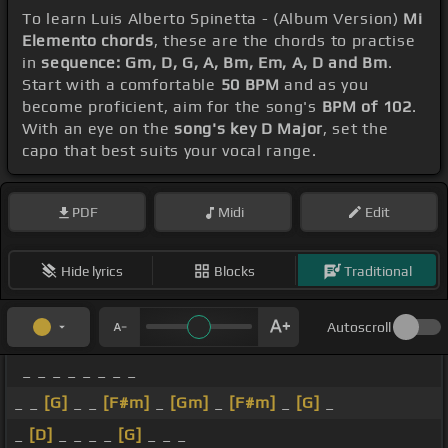
To learn Luis Alberto Spinetta - (Album Version)
Mi
Elemento chords
, these are the chords to practise
in
sequence: Gm, D, G, A, Bm, Em, A, D and Bm
.
Start with a comfortable
50 BPM
and as you
become proficient, aim for the song's
BPM of 102
.
With an eye on the
song's key D Major
, set the
capo that best suits your vocal range.
PDF
Midi
Edit
Hide lyrics
Blocks
Traditional
Autoscroll
_ _ _ _ _ _ _ _
_ _
[G]
_ _
[F#m]
_
[Gm]
_
[F#m]
_
[G]
_
_
[D]
_ _ _ _
[G]
_ _ _