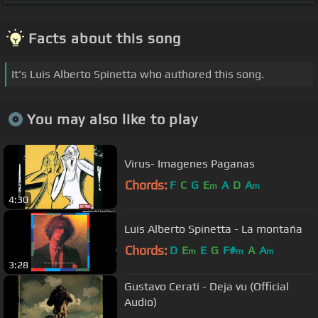
Facts about this song
It's Luis Alberto Spinetta who authored this song.
You may also like to play
Virus- Imagenes Paganas
Chords:
F
C
G
E
A
D
A
m
m
4:30
Luis Alberto Spinetta - La montaña
Chords:
D
E
E
G
F#
A
A
m
m
m
3:28
Gustavo Cerati - Deja vu (Official
Audio)