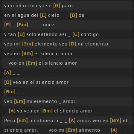
y en mi retina yo se
[G]
paro
en el agua del
[E]
cielo _ _
[D]
de _ _
[E]
_
[Bm]
_ _ _ nuez
y tan
[D]
solo estando así _
[G]
contigo
veo mi
[Gm]
elemento veo
[D]
mi elemento
veo en
[Bm]
el silencio amor
_ veo en
[Em]
el silencio amor
[A]
_ _
[D]
veo en el silencio amor
[Bm]
_ _
veo
[Em]
mi elemento _ amor
_
[A]
yo veo en
[Bm]
el silencio amor _ _
Pero
[Em]
mi alimento _ _
[A]
amor, veo en
[Bm]
el
silencio amor, _ _ veo mi
[Em]
alimento _ _
[A]
_ _