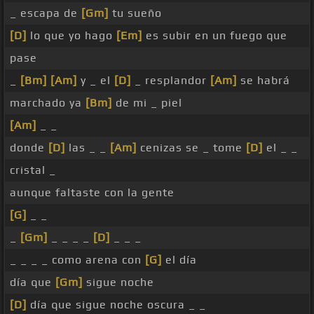
_ escapa de
[Gm]
tu sueño
[D]
lo que yo hago
[Em]
es subir en un fuego que
pase
_
[Bm]
[Am]
y _ el
[D]
_ resplandor
[Am]
se habrá
marchado ya
[Bm]
de mi _ piel
[Am]
_ _
donde
[D]
las _ _
[Am]
cenizas se _ tome
[D]
el _ _
cristal _
aunque faltaste con la gente
[G]
_ _
_
[Gm]
_ _ _ _
[D]
_ _ _
_ _ _ _ como arena con
[G]
el día
día que
[Gm]
sigue noche
[D]
día que sigue noche oscura _ _