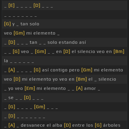
_
[E]
_ _ _ _
[D]
_ _ _
_ _ _ _ _ _ _ _
[G]
y _ tan solo
veo
[Gm]
mi elemento _
_
[D]
_ _ _ tan _ _ solo estando así
_ _
[G]
veo _
[Gm]
_ _ en
[D]
el silencio veo en
[Bm]
la _ _ _ _ _ _
_
[A]
_ _ _ _
[G]
así contigo pero
[Gm]
mi elemento
veo
[D]
mi elemento yo veo en
[Bm]
el _ silencio
_ yo veo
[Em]
mi elemento _ _
[A]
amor _
_ se _ _
[D]
_ _ _
_
[G]
_ _ _ _
[Gm]
_ _ _
_
[D]
_ _ _ _ _ _ _
_
[A]
_ desvanece el alba
[D]
entre los
[G]
árboles