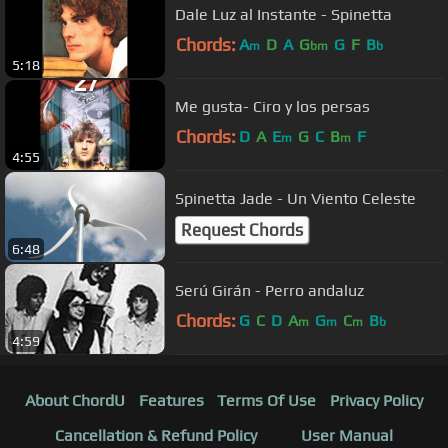
Dale Luz al Instante - Spinetta
Chords:
A
D
A
G
G
F
B
m
bm
b
5:18
Me gusta- Ciro y los persas
Chords:
D
A
E
G
C
B
F
m
m
4:55
Spinetta Jade - Un Viento Celeste
Request Chords
6:48
Serú Girán - Perro andaluz
Chords:
G
C
D
A
G
C
B
m
m
m
b
4:59
About ChordU
Features
Terms Of Use
Privacy Policy
Cancellation & Refund Policy
User Manual