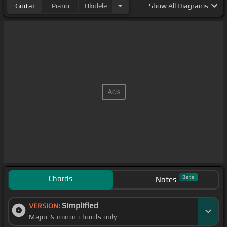
Guitar
Piano
Ukulele
Show
All Diagrams
Chords
Beta
Notes
Simplified
VERSION:
Major & minor chords only