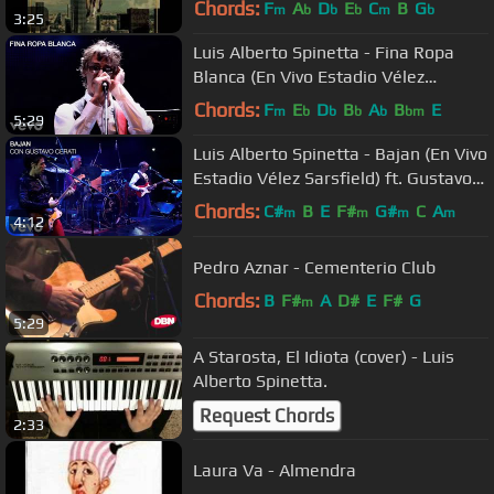
Chords:
F
A
D
E
C
B
G
m
b
b
b
m
b
3:25
Luis Alberto Spinetta - Fina Ropa
Blanca (En Vivo Estadio Vélez
Sarsfield)
Chords:
F
E
D
B
A
B
E
m
b
b
b
b
bm
5:29
Luis Alberto Spinetta - Bajan (En Vivo
Estadio Vélez Sarsfield) ft. Gustavo
Cerati
Chords:
C#
B
E
F#
G#
C
A
m
m
m
m
4:12
Pedro Aznar - Cementerio Club
Chords:
B
F#
A
D#
E
F#
G
m
5:29
A Starosta, El Idiota (cover) - Luis
Alberto Spinetta.
Request Chords
2:33
Laura Va - Almendra