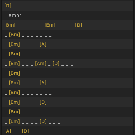
[D]
_
_ amor.
[Bm]
_ _ _ _ _ _
[Em]
_ _ _ _
[D]
_ _ _
_
[Bm]
_ _ _ _ _ _ _
_
[Em]
_ _ _ _
[A]
_ _ _
_
[Bm]
_ _ _ _ _ _ _
_
[Em]
_ _ _
[Am]
_
[D]
_ _ _
_
[Bm]
_ _ _ _ _ _ _
_
[Em]
_ _ _ _
[A]
_ _ _
_
[Bm]
_ _ _ _ _ _ _
_
[Em]
_ _ _ _
[D]
_ _ _
_
[Bm]
_ _ _ _ _ _ _
_
[Em]
_ _ _ _
[D]
_ _ _
[A]
_ _
[D]
_ _ _ _ _ _