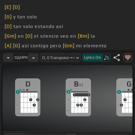
[E]
[D]
[G]
y tan solo
[D]
tan solo estando así
[Gm]
en
[D]
el silencio veo en
[Bm]
la
[A]
[G]
así contigo pero
[Gm]
mi elemento
veo en
[Bm]
el silencio
Lyrics
On
102
BPM
D
B
G
m
1
2
1
1
1
1
1
1
2
2
1
3
3
4
2