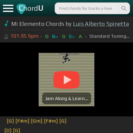
C
U
hord
Mi Elemento Chords by
Luis Alberto Spinetta
101.95
bpm
Standard Tuning (EADGBE)
D
B
G
E
A
m
m
Jam Along & Learn...
[G]
[F#m]
[Gm]
[F#m]
[G]
[D]
[G]