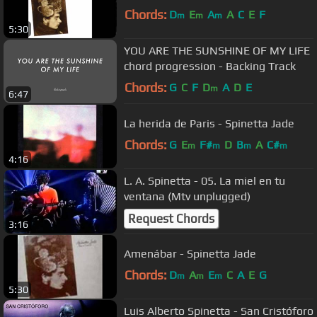
Chords:
D
E
A
A
C
E
F
m
m
m
5:30
YOU ARE THE SUNSHINE OF MY LIFE
chord progression - Backing Track
Chords:
G
C
F
D
A
D
E
m
6:47
La herida de Paris - Spinetta Jade
Chords:
G
E
F#
D
B
A
C#
m
m
m
m
4:16
L. A. Spinetta - 05. La miel en tu
ventana (Mtv unplugged)
Request Chords
3:16
Amenábar - Spinetta Jade
Chords:
D
A
E
C
A
E
G
m
m
m
5:30
Luis Alberto Spinetta - San Cristóforo