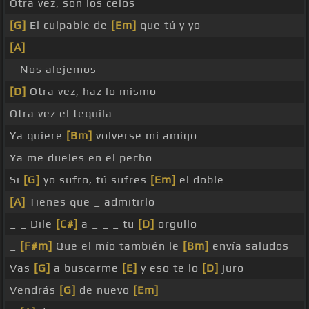
Otra vez, son los celos
[G]
El culpable de
[Em]
que tú y yo
[A]
_
_ Nos alejemos
[D]
Otra vez, haz lo mismo
Otra vez el tequila
Ya quiere
[Bm]
volverse mi amigo
Ya me dueles en el pecho
Si
[G]
yo sufro, tú sufres
[Em]
el doble
[A]
Tienes que _ admitirlo
_ _ Dile
[C#]
a _ _ _ tu
[D]
orgullo
_
[F#m]
Que el mío también le
[Bm]
envía saludos
Vas
[G]
a buscarme
[E]
y eso te lo
[D]
juro
Vendrás
[G]
de nuevo
[Em]