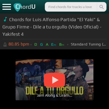
C
U
hord
Chords for Luis Alfonso Partida "El Yaki" &
Grupo Firme - Dile a tu orgullo (Video Oficial) -
Yakifest 4
80.85
bpm
Standard Tuning (EADGBE)
D
G
A
E
B
m
m
Jam Along & Learn...