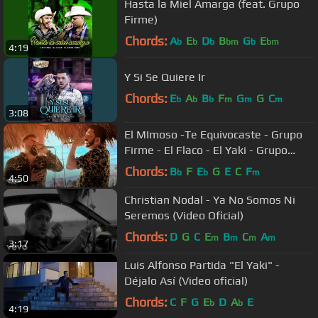
Hasta la Miel Amarga (feat. Grupo
Firme)
Chords:
A
E
D
B
G
E
b
b
b
bm
b
bm
4:19
Y Si Se Quiere Ir
Chords:
E
A
B
F
G
G
C
b
b
b
m
m
m
3:08
​El MImoso -Te Equivocaste - Grupo
Firme - El Flaco - El Yaki - Grupo
Codiciado (Video Oficial)
Chords:
B
F
E
G
E
C
F
b
b
m
4:50
Christian Nodal - Ya No Somos Ni
Seremos (Video Oficial)
Chords:
D
G
C
E
B
C
A
m
m
m
m
3:17
Luis Alfonso Partida "El Yaki" -
Déjalo Así (Video oficial)
Chords:
C
F
G
E
D
A
E
b
b
4:19