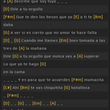
a
[A]
decirme que soy tuyo _ _ _
[D]
Dile a tu orgullo
[F#m]
Que te den los besos que yo
[E]
a ti te
[Bm]
daba
[G]
A ver si es cierto que mi amor te hace falta
[D]
_
[G]
Cuando me llames
[Em]
bien tomada a las
tres de
[A]
la mañana
Dile
[G]
a tu orgullo que nunca vas a
[A]
superar
Lo que yo te hago
[D]
en la cama
_ _ _ _ Y es para que te acuerdes
[F#m]
mamacita
[C#]
Ahí
[Bm]
te vas chiquitita
[G]
batallosa
_
[F#m]
_ _ _ _
[D]
_ _
[G]
_ _
[Em]
_ _
[A]
_ _