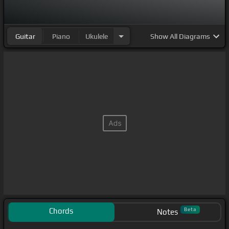
Guitar
Piano
Ukulele
Show
All Diagrams
Chords
Beta
Notes