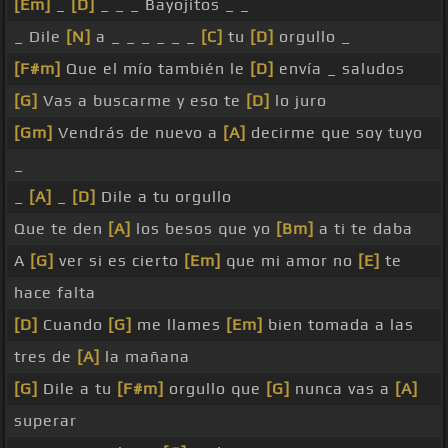
[Em]
_
[D]
_ _ _ Bayojitos _ _
_ Dile
[N]
a _ _ _ _ _ _
[C]
tu
[D]
orgullo _
[F#m]
Que el mío también le
[D]
envía _ saludos
[G]
Vas a buscarme y eso te
[D]
lo juro
[Gm]
Vendrás de nuevo a
[A]
decirme que soy tuyo
_
_
[A]
_
[D]
Dile a tu orgullo
Que te den
[A]
los besos que yo
[Bm]
a ti te daba
A
[G]
ver si es cierto
[Em]
que mi amor no
[E]
te
hace falta
[D]
Cuando
[G]
me llames
[Em]
bien tomada a las
tres de
[A]
la mañana
[G]
Dile a tu
[F#m]
orgullo que
[G]
nunca vas a
[A]
superar