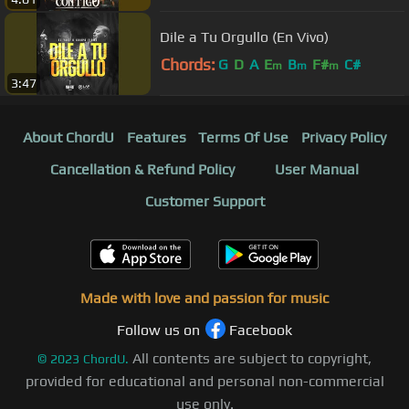
Dile a Tu Orgullo (En Vivo)
Chords:
G
D
A
E
B
F#
C#
m
m
m
3:47
About ChordU
Features
Terms Of Use
Privacy Policy
Cancellation & Refund Policy
User Manual
Customer Support
Made with love and passion for music
Follow us on
Facebook
All contents are subject to copyright,
©
2023
ChordU.
provided for educational and personal non-commercial
use only.