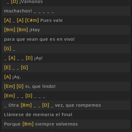
_
[D]
¡Vámonos
muchachos! _ _ _ _ _
[A]
_
[A]
[C#m]
Pues vale
[Bm]
[Bm]
¡Hay
para que vean que es en vivo!
[G]
_
_
[A]
_ _
[D]
¡Ay!
[E]
_ _
[G]
[A]
¡Ay,
[Em]
[D]
si, que lindo!
[Em]
_ _
[D]
_ _ _
_ Otra
[Bm]
_ _
[D]
_ vez, que rompemos
Llámese de memoria el final
Porque
[Bm]
siempre volvemos