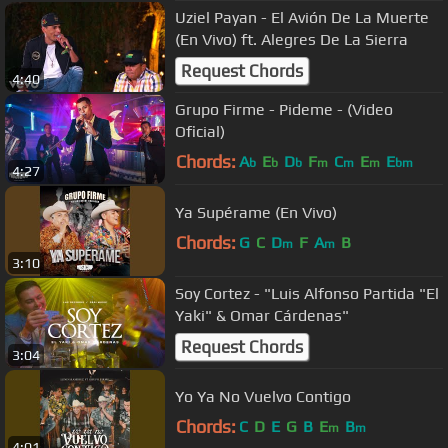
Uziel Payan - El Avión De La Muerte
(En Vivo) ft. Alegres De La Sierra
Request Chords
4:40
Grupo Firme - Pideme - (Video
Oficial)
Chords:
A
E
D
F
C
E
E
b
b
b
m
m
m
bm
4:27
Ya Supérame (En Vivo)
Chords:
G
C
D
F
A
B
m
m
3:10
Soy Cortez - "Luis Alfonso Partida "El
Yaki" & Omar Cárdenas"
Request Chords
3:04
Yo Ya No Vuelvo Contigo
Chords:
C
D
E
G
B
E
B
m
m
4:01