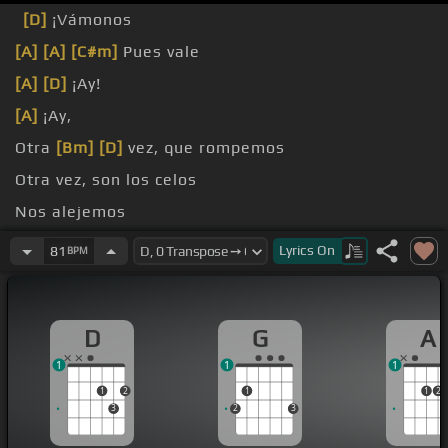
[D]
¡Vámonos
[A]
[A]
[C#m]
Pues vale
[A]
[D]
¡Ay!
[A]
¡Ay,
Otra
[Bm]
[D]
vez, que rompemos
Otra vez, son los celos
Nos alejemos
vez el tequila
Lyrics
On
81
BPM
D
G
A
1
1
1
1
2
1
1
2
3
2
3