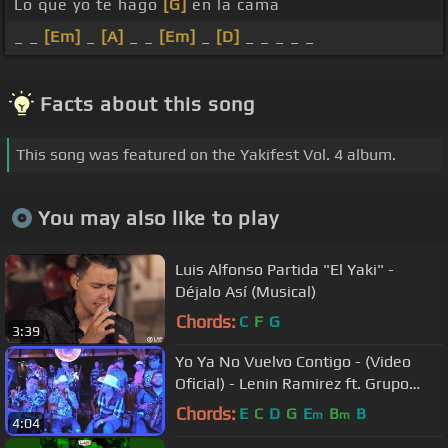
Lo que yo te hago
[G]
en la cama
_ _
[Em]
_
[A]
_ _
[Em]
_
[D]
_ _ _ _ _
Facts about this song
This song was featured on the Yakifest Vol. 4 album.
You may also like to play
Luis Alfonso Partida "El Yaki" -
Déjalo Así (Musical)
Chords:
C
F
G
3:39
Yo Ya No Vuelvo Contigo - (Video
Oficial) - Lenin Ramirez ft. Grupo
Firme
Chords:
E
C
D
G
E
B
B
m
m
4:04