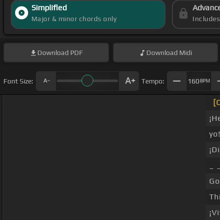
Simplified
Advanc
Major & minor chords only
Include
Download
PDF
Download
Midi
Font Size:
Tempo:
160
BPM
[
¡H
yo
¡D
_ 
Go
Th
¡V