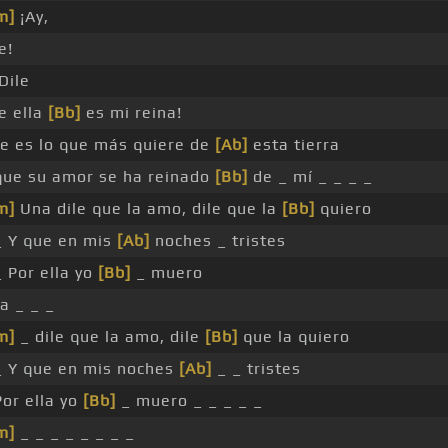
m]
¡Ay,
e!
¡Dile
e ella
[Bb]
es mi reina!
e es lo que más quiere de
[Ab]
esta tierra
que su amor se ha reinado
[Bb]
de _ mí _ _ _ _
m]
Una dile que la amo, dile que la
[Bb]
quiero
_ Y que en mis
[Ab]
noches _ tristes
_ Por ella yo
[Bb]
_ muero
a _ _ _
m]
_ dile que la amo, dile
[Bb]
que la quiero
_ Y que en mis noches
[Ab]
_ _ tristes
Por ella yo
[Bb]
_ muero _ _ _ _ _
m]
_ _ _ _ _ _ _ _