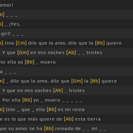
 amor!
m]
_ _ _
b]
_ ¡Yes,
-girl! _ _ _
b]
Una
[Cm]
dile que la amo, dile que la
[Bb]
quiero
_ Y que
[Gm]
en mis noches
[Ab]
_ _ tristes
Por ella yo
[Bb]
_ muero
a _ _ _
m]
_ dile que la amo, dile que
[Gm]
la
[Bb]
quiero
_ Y que en mis noches
[Ab]
_ tristes
_ Por ella
[Bb]
yo _ muero _ _ _ _ _
m]
Dile _ que _ ella
[Bb]
es mi reina
e es lo que más quiere de
[Ab]
esta tierra
que su amor se ha
[Bb]
reinado de _ _ mí _ _