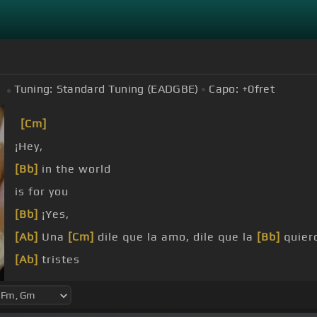
Tuning:
Standard Tuning (EADGBE)
Capo:
+0
fret
[Cm]
¡Hey,
[Bb]
in the world
is for you
[Bb]
¡Yes,
[Ab]
Una
[Cm]
dile que la amo, dile que la
[Bb]
quier
[Ab]
tristes
[Bb]
muero