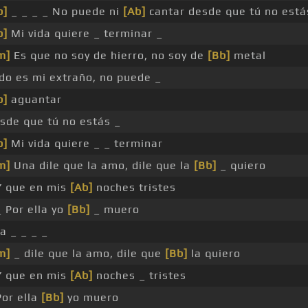
b]
_ _ _ _ No puede ni
[Ab]
cantar desde que tú no está
b]
Mi vida quiere _ terminar _
m]
Es que no soy de hierro, no soy de
[Bb]
metal
do es mi extraño, no puede _
b]
aguantar
sde que tú no estás _
b]
Mi vida quiere _ _ terminar
m]
Una dile que la amo, dile que la
[Bb]
_ quiero
Y que en mis
[Ab]
noches tristes
_ Por ella yo
[Bb]
_ muero
a _ _ _ _
m]
_ dile que la amo, dile que
[Bb]
la quiero
Y que en mis
[Ab]
noches _ tristes
Por ella
[Bb]
yo muero