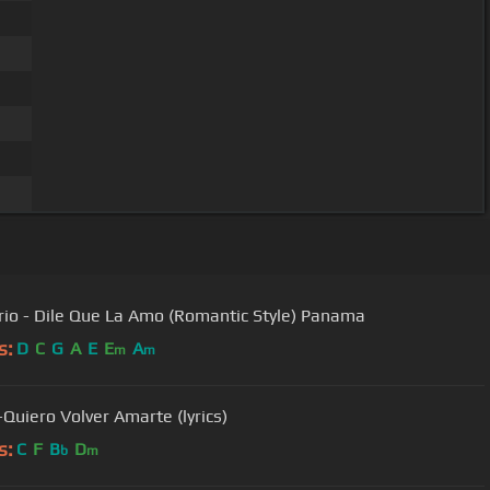
rio - Dile Que La Amo (Romantic Style) Panama
s:
D
C
G
A
E
E
A
m
m
-Quiero Volver Amarte (lyrics)
s:
C
F
B
D
b
m