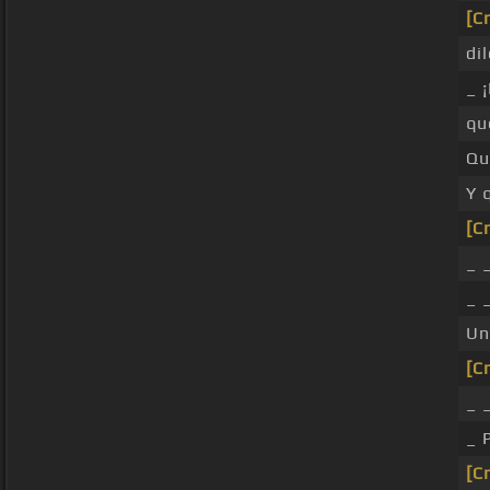
[C
dil
_ 
qu
Qu
Y 
[C
_ 
_ 
Un
[C
_ 
_ 
[C