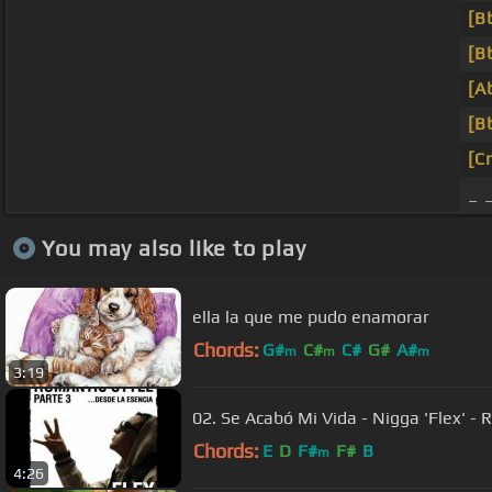
[B
[B
[A
[B
[C
_ 
You may also like to play
ella la que me pudo enamorar
Chords:
G#
C#
C#
G#
A#
m
m
m
3:19
02. Se Acabó Mi Vida - Nigga 'Flex' - 
Chords:
E
D
F#
F#
B
m
4:26