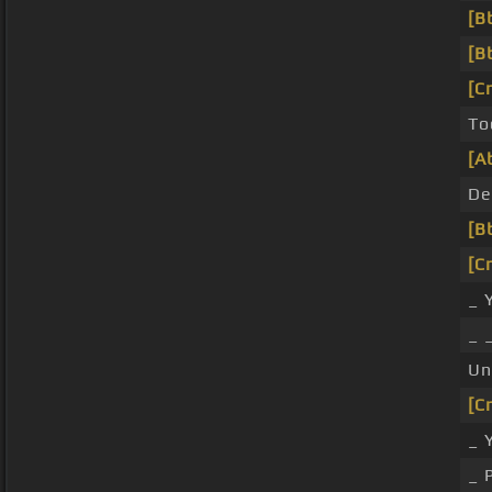
[B
[B
[C
To
[A
De
[B
[C
_ 
_ 
Un
[C
_ 
_ 