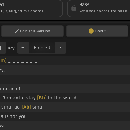
ed
Bass
s 6,7,aug,hdim7 chords
Advance chords for bass
Edit
This Version
Gold
.
Eb
+0
Key:
Cm]
_ _ _ _ _ _ _
ey,
!
imbracio!
_ Romantic stay
[Bb]
in the world
 sing, go
[Ab]
sing
is is for you
iva