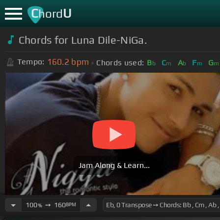
C
U
hord
Chords for Luna Dile-NiGa.
160.2
bpm
Tempo:
Chords used:
B
C
A
F
G
b
m
b
m
m
Jam Along & Learn...
100
➙
160
BPM
%