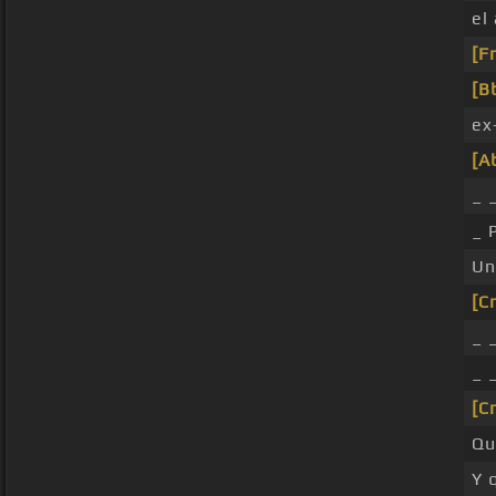
el
[F
[B
ex
[A
_ 
_ 
Un
[C
_ 
_ 
[C
Qu
Y 