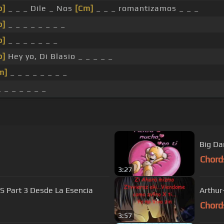
b]
_ _ _ Dile _ Nos
[Cm]
_ _ _ romantizamos _ _ _
b]
_ _ _ _ _ _ _ _
b]
_ _ _ _ _ _ _
b]
Hey yo, Di Blasio _ _ _ _ _
m]
_ _ _ _ _ _ _ _
_ _ _ _ _ _ _
Big Da
Chord
3:27
RS Part 3 Desde La Esencia
Arthur
Chord
3:57