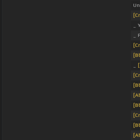
Un
[C
_ 
_ 
[C
[B
_
[C
[B
[A
[B
[C
[B
[A