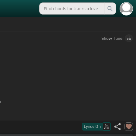
Show
Tuner
o
Lyrics
On