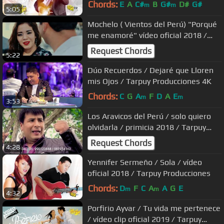
Chords:
E
A
C#
B
G#
D#
G#
m
m
5:05
Mochelo ( Vientos del Perú) "Porqué
me enamoré" vídeo oficial 2018 /
Tarpuy Producciones
Request Chords
5:22
Dúo Recuerdos / Dejaré que Lloren
mis Ojos / Tarpuy Producciones 4K
Chords:
C
G
A
F
D
A
E
m
m
3:53
Los Aravicos del Perú / solo quiero
olvidarla / primicia 2018 / Tarpuy
Producciones
Request Chords
4:28
Yennifer Sermeño / Sola / vídeo
oficial 2018 / Tarpuy Producciones
Chords:
D
F
C
A
A
G
E
m
m
4:32
Porfirio Ayvar / Tu vida me pertenece
/ vídeo clip oficial 2019 / Tarpuy