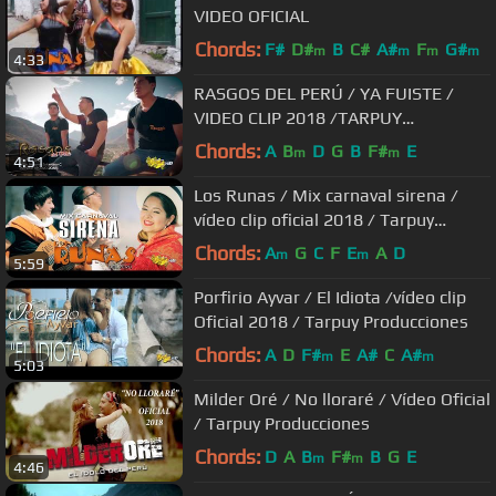
VIDEO OFICIAL
Chords:
F#
D#
B
C#
A#
F
G#
m
m
m
m
4:33
RASGOS DEL PERÚ / YA FUISTE /
VIDEO CLIP 2018 /TARPUY
PRODUCCIONES HD
Chords:
A
B
D
G
B
F#
E
m
m
4:51
Los Runas / Mix carnaval sirena /
vídeo clip oficial 2018 / Tarpuy
Producciones
Chords:
A
G
C
F
E
A
D
m
m
5:59
Porfirio Ayvar / El Idiota /vídeo clip
Oficial 2018 / Tarpuy Producciones
Chords:
A
D
F#
E
A#
C
A#
m
m
5:03
Milder Oré / No lloraré / Vídeo Oficial
/ Tarpuy Producciones
Chords:
D
A
B
F#
B
G
E
m
m
4:46