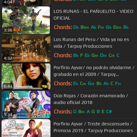
4:04
LOS RUNAS - EL PAÑUELITO - VIDEO
OFICIAL
Chords:
D
B
A
F
G
E
B
b
bm
b
m
b
bm
b
3:36
Los Runas del Peru / Vida ya no es
vida / Tarpuy Producciones
Chords:
B
F
E
G
D
C
C
b
b
m
m
m
4:32
Porfirio Ayvar/ no podrás olvidarme /
grabado en el 2009 / Tarpuy
Producciones
Chords:
E
C
G
B
A
C
F
b
m
m
b
b
m
6:44
Dúo Rojas / Corazón enamorado /
audio oficial 2018
Chords:
D
B
A
G
B
E
C#
m
5:34
Porfirio Ayvar / Triste desconsuelo /
Primicia 2019 / Tarpuy Producciones