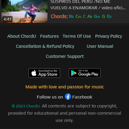
SUSPIROS DEL PERÚ /NO ME
VUELVO A ENAMORAR / video oficial
/TARPUY PRODUCCIONES
Chords:
B
C
C
A
G
G
E
b
m
b
m
b
4:41
About ChordU
Features
Terms Of Use
Privacy Policy
Cancellation & Refund Policy
User Manual
Customer Support
Made with love and passion for music
Follow us on
Facebook
All contents are subject to copyright,
©
2023
ChordU.
provided for educational and personal non-commercial
use only.