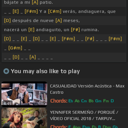
bájate a mi
[A]
patio.
_ _
[E]
_
[F#m]
Y a
[C#m]
verás, andiaguera, que
[D]
después de nueve
[A]
meses,
nacerá un
[E]
andiaguito, un
[F#]
rumina.
[D]
_ _
[E]
_
[D]
_ _
[E]
_
[F#m]
_ _
[F#]
_ _ _
[F#m]
_
[G#m]
_ _
_ _
[D]
_ _
[A]
_ _ _ _
You may also like to play
CASUALIDAD Versión Acústica - Max
Castro
Chords:
E
A
C
B
G
F
D
b
b
m
b
m
m
4:49
YENNIFER SERMEÑO / PORQUÉ /
VÍDEO OFICIAL 2018 / TARPUY
PRODUCCIONES
Chords:
E
A
E
E
B
D
G
bm
bm
b
bm
b