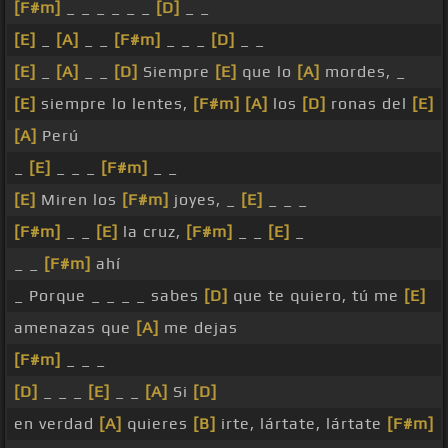
[F#m]
_ _ _ _ _ _
[D]
_ _
[E]
_
[A]
_ _
[F#m]
_ _ _
[D]
_ _
[E]
_
[A]
_ _
[D]
Siempre
[E]
que lo
[A]
mordes, _
[E]
siempre lo lentes,
[F#m]
[A]
los
[D]
ronas del
[E]
[A]
Perú
_
[E]
_ _ _
[F#m]
_ _
[E]
Miren los
[F#m]
joyes, _
[E]
_ _ _
[F#m]
_ _
[E]
la cruz,
[F#m]
_ _
[E]
_
_ _
[F#m]
ahí
_ Porque _ _ _ _ sabes
[D]
que te quiero, tú me
[E]
amenazas que
[A]
me dejas
[F#m]
_ _ _
[D]
_ _ _
[E]
_ _
[A]
Si
[D]
en verdad
[A]
quieres
[B]
irte, lártate, lártate
[F#m]