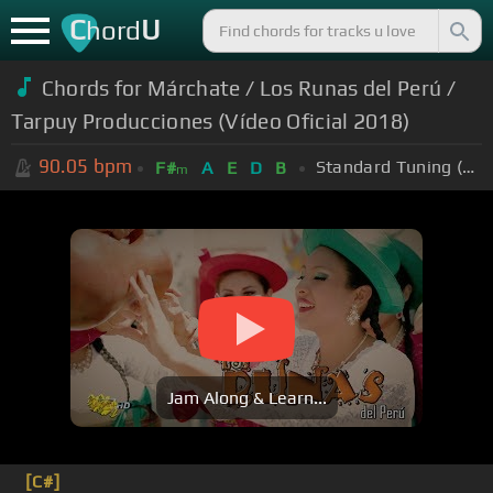
C
U
hord
Chords for Márchate / Los Runas del Perú /
Tarpuy Producciones (Vídeo Oficial 2018)
90.05
bpm
Standard Tuning (EADGBE)
F#
A
E
D
B
m
Jam Along & Learn...
[C#]