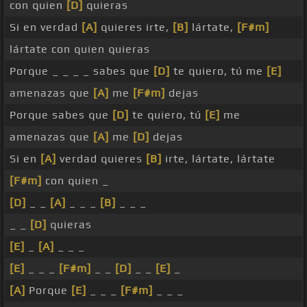
con quien
[D]
quieras
Si en verdad
[A]
quieres irte,
[B]
lártate,
[F#m]
lártate con quien quieras
Porque _ _ _ _ sabes que
[D]
te quiero, tú me
[E]
amenazas que
[A]
me
[F#m]
dejas
Porque sabes que
[D]
te quiero, tú
[E]
me
amenazas que
[A]
me
[D]
dejas
Si en
[A]
verdad quieres
[B]
irte, lártate, lártate
[F#m]
con quien _
[D]
_ _
[A]
_ _ _
[B]
_ _ _
_ _
[D]
quieras
[E]
_
[A]
_ _ _
[E]
_ _ _
[F#m]
_ _
[D]
_ _
[E]
_
[A]
Porque
[E]
_ _ _
[F#m]
_ _ _