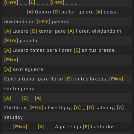
[F#m]
_ _
[E]
_ _ _
[F#m]
_ _ _
_ _ _ _ _
[A]
Quiero
[D]
bailar, quiero
[A]
gozar,
olvidando mi
[F#m]
pasado
[A]
Quiero
[D]
tomar para
[A]
llorar, olvidando mi
[F#m]
pasado
[A]
Quiero tomar para llorar
[E]
en tus brazos,
[F#m]
[A]
santiagueira
Quiero tomar para llorar
[E]
en tus brazos,
[F#m]
santiagueira
[A]
_ _
[D]
_
[A]
_ _
Chichicay,
[F#m]
el vestigay,
[A]
_
[D]
saluday,
[A]
saluday
_ _
[F#m]
_ _
[A]
_ _ Aquí tengo
[E]
hasta dos