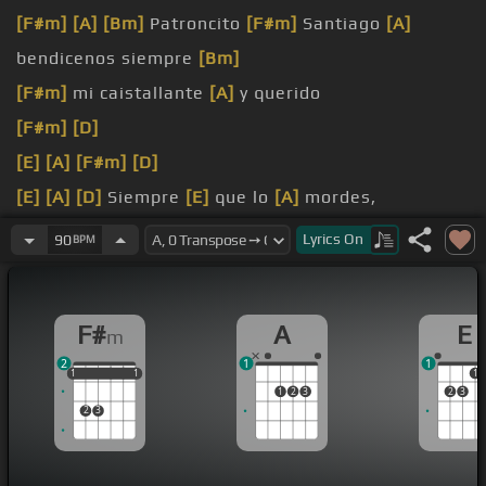
[F#m]
[A]
[Bm]
Patroncito
[F#m]
Santiago
[A]
bendicenos siempre
[Bm]
[F#m]
mi caistallante
[A]
y querido
[F#m]
[D]
[E]
[A]
[F#m]
[D]
[E]
[A]
[D]
Siempre
[E]
que lo
[A]
mordes,
[E]
siempre lo lentes,
[F#m]
[A]
los
[D]
ronas del
Lyrics
On
90
BPM
[E]
[A]
Perú
[E]
Miren los
[F#m]
joyes,
[E]
F#
A
E
m
2
1
1
1
1
1
1
1
1
1
1
2
3
2
3
2
3