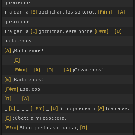
gozaremos
Traigan la
[E]
gochichan, los solteros,
[F#m]
_
[A]
gozaremos
Traigan la
[E]
gochichan, esta noche
[F#m]
_
[D]
bailaremos
[A]
¡Bailaremos!
_ _
[E]
_
_ _
[F#m]
_
[A]
_
[D]
_ _
[A]
¡Gozaremos!
[E]
¡Bailaremos!
[F#m]
Eso, eso
[D]
_ _
[A]
_
_
[E]
_ _ _
[F#m]
_
[D]
Si no puedes ir
[A]
tus calas,
[E]
súbete a mi cabecera.
[F#m]
Si no quedas sin hablar,
[D]