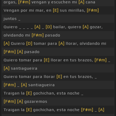
orgas,
[F#m]
vengan y escuchen mi
[A]
cana
Vengan por mi mar, en
[E]
sus mirillas,
[F#m]
juntos _
Quiero _ _ _ _
[A]
_
[D]
bailar, quiero
[A]
gozar,
olvidando mi
[F#m]
pasado
[A]
Quiero
[D]
tomar para
[A]
llorar, olvidando mi
[F#m]
[A]
pasado
Quiero tomar para
[E]
llorar en tus brazos,
[F#m]
_
[A]
santiagueira
Quiero tomar para llorar
[E]
en tus brazos, _
[F#m]
_
[A]
santiagueira
Traigan la
[E]
gochichan, esta noche _
[F#m]
[A]
gozaremos
Traigan la
[E]
gochichan, esta noche
[F#m]
_
[A]