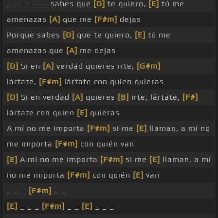
_ _ _ _ _ _ sabes que
[D]
te quiero,
[E]
tú me
amenazas
[A]
que me
[F#m]
dejas
Porque sabes
[D]
que te quiero,
[E]
tú me
amenazas que
[A]
me dejas
[D]
Si en
[A]
verdad quieres irte,
[G#m]
lártate,
[F#m]
lártate con quien quieras
[D]
Si en verdad
[A]
quieres
[B]
irte, lártate,
[F#]
lártate con quien
[E]
quieras
A mí no me importa
[F#m]
si me
[E]
llaman, a mí no
me importa
[F#m]
con quién van
[E]
A mí no me importa
[F#m]
si me
[E]
llaman, a mí
no me importa
[F#m]
con quién
[E]
van
_ _ _
[F#m]
_ _
[E]
_ _ _
[F#m]
_ _
[E]
_ _ _