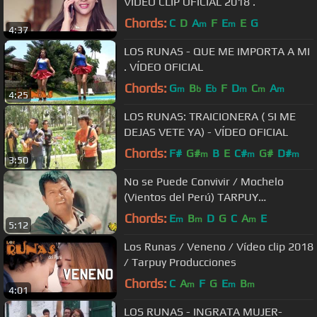
VÍDEO CLIP OFICIAL 2018 .
Chords:
C
D
A
F
E
E
G
m
m
4:37
LOS RUNAS - QUE ME IMPORTA A MI
. VÍDEO OFICIAL
Chords:
G
B
E
F
D
C
A
m
b
b
m
m
m
4:25
LOS RUNAS: TRAICIONERA ( SI ME
DEJAS VETE YA) - VÍDEO OFICIAL
Chords:
F#
G#
B
E
C#
G#
D#
m
m
m
3:50
No se Puede Convivir / Mochelo
(Vientos del Perú) TARPUY
PRODUCCIONES
Chords:
E
B
D
G
C
A
E
m
m
m
5:12
Los Runas / Veneno / Vídeo clip 2018
/ Tarpuy Producciones
Chords:
C
A
F
G
E
B
m
m
m
4:01
LOS RUNAS - INGRATA MUJER-