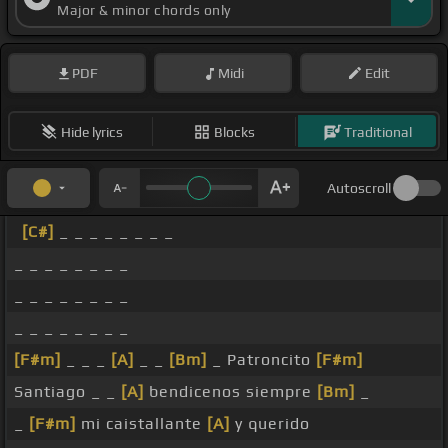
Major & minor chords only
PDF
Midi
Edit
Hide lyrics
Blocks
Traditional
Autoscroll
[C#]
_ _ _ _ _ _ _ _
_ _ _ _ _ _ _ _
_ _ _ _ _ _ _ _
_ _ _ _ _ _ _ _
[F#m]
_ _ _
[A]
_ _
[Bm]
_ Patroncito
[F#m]
Santiago _ _
[A]
bendicenos siempre
[Bm]
_
_
[F#m]
mi caistallante
[A]
y querido