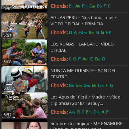
Producciones
Chords:
E
A
F
C
B
F
C
b
b
m
m
b
3:58
AGUAS PERU - Nos Conocimos /
VIDEO OFICIAL / PRIMICIA
Chords:
D
A
F#
B
B
G
F#
m
m
6:51
LOS RUNAS - LARGATE- VIDEO
OFICIAL
Chords:
C
G
F
A
E
E
D
m
m
5:08
NUNCA ME QUISISTE - SON DEL
CENTRO
Chords:
B
G
D
E
C
F
G
b
m
m
b
m
6:09
Los Apus del Perú / Madre / vídeo
clip oficial 2018/ Tarpuy
Producciones
Chords:
A
G
C
E
D
A
F
m
m
m
6:57
Sombrerito Jaujino - ME ENAMORE