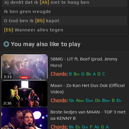
Jij denkt dat ik
[Ab]
niet te hoog ben
Ik ben geen vreugde
O God ben ik
[Bb]
kapot
[Eb]
Wanneer alles tegen
You may also like to play
SBMG - LIT ft. Boef (prod. Jimmy
Huru)
Chords:
B
B
G
B
A
D
C
m
b
3:33
Maan - Zo Kan Het Dus Ook (Official
Video)
Chords:
G
A
E
D
B
B
E
b
bm
bm
b
bm
b
2:36
Beste liedjes van MAAN - TOP 3 met
oa KENNY B
Chords:
B
E
G
F
A
G
A
b
b
m
b