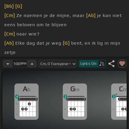
[Bb]
[G]
[Cm]
Ze noemen je de mijne, maar
[Ab]
je kan niet
eens beloven om te blijven
[Cm]
naar wie?
[Ab]
Elke dag dat je weg
[G]
bent, en ik lig in mijn
zetje
[Ab]
Ik wil niet dat het nu
[Gm]
voorbij is
Lyrics
On
100
BPM
[Ab]
terug als je echt voor me
[Gm]
gaat
[Ab]
Weten dat nu niet
[Bb]
de tijd is
A
G
C
b
m
m
4
3
3
1
1
1
1
1
1
1
1
1
1
1
1
1
2
3
4
2
3
3
4