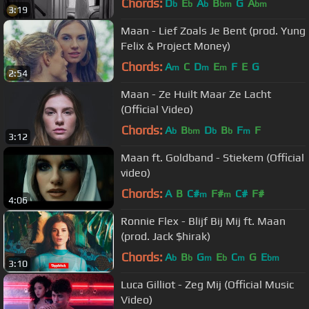
Chords:
D
E
A
B
G
A
b
b
b
bm
bm
3:19
Maan - Lief Zoals Je Bent (prod. Yung
Felix & Project Money)
Chords:
A
C
D
E
F
E
G
m
m
m
2:54
Maan - Ze Huilt Maar Ze Lacht
(Official Video)
Chords:
A
B
D
B
F
F
b
bm
b
b
m
3:12
Maan ft. Goldband - Stiekem (Official
video)
Chords:
A
B
C#
F#
C#
F#
m
m
4:06
Ronnie Flex - Blijf Bij Mij ft. Maan
(prod. Jack $hirak)
Chords:
A
B
G
E
C
G
E
b
b
m
b
m
bm
3:10
Luca Gilliot - Zeg Mij (Official Music
Video)