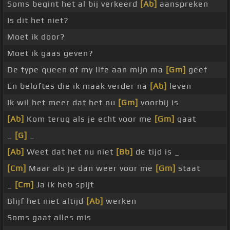
Soms begint het al bij verkeerd
[Ab]
aanspreken
Is dit het niet?
Moet ik door?
Moet ik gaas geven?
De type queen of my life aan mijn ma
[Gm]
geef
En beloftes die ik maak verder na
[Ab]
leven
Ik wil het meer dat het nu
[Gm]
voorbij is
[Ab]
Kom terug als je echt voor me
[Gm]
gaat
_
[G]
_
[Ab]
Weet dat het nu niet
[Bb]
de tijd is _
[Cm]
Maar als je dan weer voor me
[Gm]
staat
_
[Cm]
Ja ik heb spijt
Blijf het niet altijd
[Ab]
werken
Soms gaat alles mis