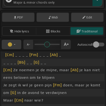
Major & minor chords only
PDF
Midi
Edit
Hide lyrics
Blocks
Traditional
Autoscroll
[Cm]
_ _ _ _
[Fm]
_ _ _
[Ab]
_
_ _ _ _
[Bb]
_ _
[G]
_ _
[Cm]
Ze noemen je de mijne, maar
[Ab]
je kan niet
eens beloven om te blijven
Je zegt ik wil je geen pijn
[Fm]
doen, maar je komt
om
[G]
in de avond te verdwijnen
Maar
[Cm]
naar wie?