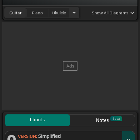
Guitar
Piano
Ukulele
Show
All Diagrams
Chords
Beta
Notes
Simplified
VERSION: