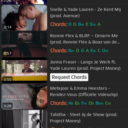
7:26
Snelle & Yade Lauren - Ze Kent Mij
(prod. Avenue)
Chords:
D
G
B
E
E
A
m
m
3:14
Ronnie Flex & BLØF – Omarm Me
(prod. Ronnie Flex & Boaz van de
Beatz)
Chords:
B
D
G
A
E
C
D
m
m
m
3:57
Jonna Fraser - Langs Je Werk ft.
Yade Lauren (prod. Project Money)
Request Chords
3:55
Metejoor & Emma Heesters -
Rendez-Vous (Officiële Videoclip)
Chords:
A
E
F
D
B
C
b
b
m
b
bm
m
3:28
Tabitha - Steel Jij de Show (prod.
Project Money)