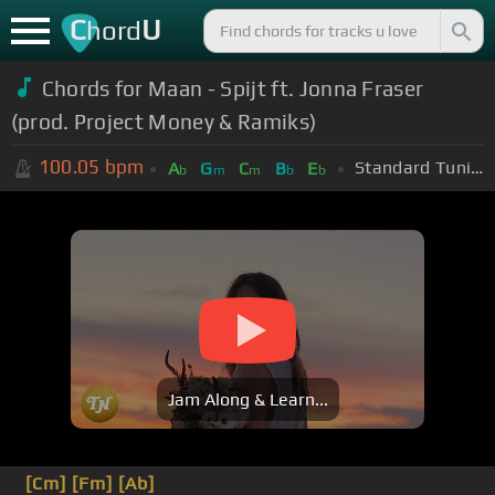
C
U
hord
Chords for Maan - Spijt ft. Jonna Fraser
(prod. Project Money & Ramiks)
100.05
bpm
Standard Tuning (EADGBE)
A
G
C
B
E
b
m
m
b
b
Jam Along & Learn...
[Cm]
[Fm]
[Ab]