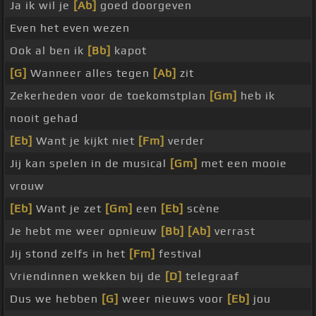
Ja ik wil je
[Ab]
goed doorgeven
Even het even wezen
Ook al ben ik
[Bb]
kapot
[G]
Wanneer alles tegen
[Ab]
zit
Zekerheden voor de toekomstplan
[Gm]
heb ik
nooit gehad
[Eb]
Want je kijkt niet
[Fm]
verder
Jij kan spelen in de musical
[Gm]
met een mooie
vrouw
[Eb]
Want je zet
[Gm]
een
[Eb]
scène
Je hebt me weer opnieuw
[Bb]
[Ab]
verrast
Jij stond zelfs in het
[Fm]
festival
Vriendinnen wekken bij de
[D]
telegraaf
Dus we hebben
[G]
weer nieuws voor
[Eb]
jou