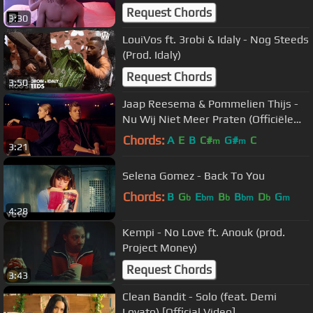
Request Chords
3:30
LouiVos ft. 3robi & Idaly - Nog Steeds
(Prod. Idaly)
Request Chords
3:50
Jaap Reesema & Pommelien Thijs -
Nu Wij Niet Meer Praten (Officiële
Videoclip)
Chords:
A
E
B
C#
G#
C
m
m
3:21
Selena Gomez - Back To You
Chords:
B
G
E
B
B
D
G
b
bm
b
bm
b
m
4:28
Kempi - No Love ft. Anouk (prod.
Project Money)
Request Chords
3:43
Clean Bandit - Solo (feat. Demi
Lovato) [Official Video]