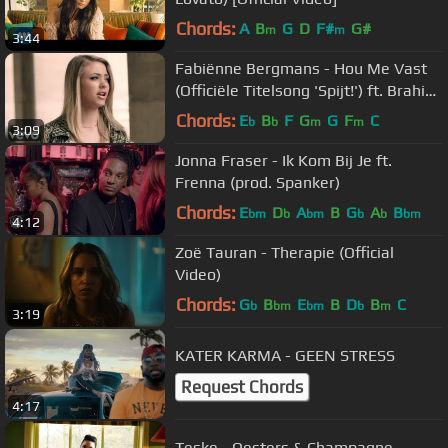
Chords:
A
B
G
D
F#
G#
m
m
3:44
Fabiënne Bergmans - Hou Me Vast
(Officiële Titelsong 'Spijt!') ft. Brahim
Fouradi
Chords:
E
B
F
G
G
F
C
b
b
m
m
3:09
Jonna Fraser - Ik Kom Bij Je ft.
Frenna (prod. Spanker)
Chords:
E
D
A
B
G
A
B
bm
b
bm
b
b
bm
4:12
Zoë Tauran - Therapie (Official
Video)
Chords:
G
B
E
B
D
B
C
b
bm
bm
b
m
3:19
KATER KARMA - GEEN STRESS
Request Chords
4:17
Teske - Oesters & Champagne