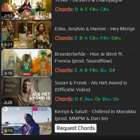
Chords:
B
A
E
F#
C#
m
m
2:53
Esko, Josylvio & Hansie - Hey Meisje
Chords:
E
B
A
C#
F#
G#
m
m
m
3:21
Broederliefde - Hoe Je Bent ft.
Frenna (prod. Soundflow)
Chords:
E
A
B
F#
B
G#
m
m
3:16
Suzan & Freek - Als Het Avond Is
(Officiële Video)
Chords:
B
E
A
G
B
D
bm
b
bm
b
3:26
Kempi & Salut! - Chillend In Marokko
(prod. MMPM & Darr3n)
Request Chords
3:19