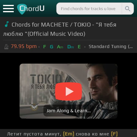
C
U
hord
Chords for
MACHETE / TOKIO - "Я тебя
люблю "(Official Music Video)
79.95
bpm
Standard Tuning (EADGBE)
F
G
A
D
E
m
m
Jam Along & Learn...
Летит пустота минут,
[Em]
снова ко мне
[F]