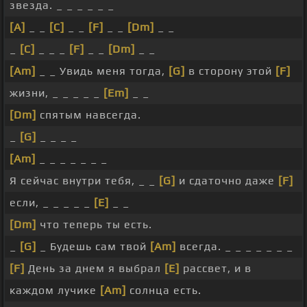
звезда. _ _ _ _ _ _
[A]
_ _
[C]
_ _
[F]
_ _
[Dm]
_ _
_
[C]
_ _ _
[F]
_ _
[Dm]
_ _
[Am]
_ _ Увидь меня тогда,
[G]
в сторону этой
[F]
жизни, _ _ _ _ _
[Em]
_ _
[Dm]
спятым навсегда.
_
[G]
_ _ _ _
[Am]
_ _ _ _ _ _ _
Я сейчас внутри тебя, _ _
[G]
и сдаточно даже
[F]
если, _ _ _ _ _
[E]
_ _
[Dm]
что теперь ты есть.
_
[G]
_ Будешь сам твой
[Am]
всегда. _ _ _ _ _ _ _
[F]
День за днем я выбрал
[E]
рассвет, и в
каждом лучике
[Am]
солнца есть.