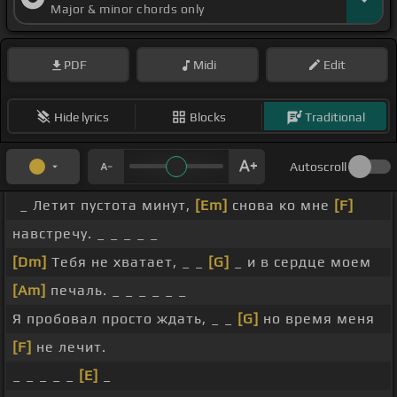
Major & minor chords only
PDF
Midi
Edit
Hide lyrics
Blocks
Traditional
Autoscroll
_ Летит пустота минут,
[Em]
снова ко мне
[F]
навстречу. _ _ _ _ _
[Dm]
Тебя не хватает, _ _
[G]
_ и в сердце моем
[Am]
печаль. _ _ _ _ _ _
Я пробовал просто ждать, _ _
[G]
но время меня
[F]
не лечит.
_ _ _ _ _
[E]
_