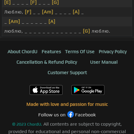
[E]
_ _ _ _
[F]
_ _ _
[G]
Люблю,
[F]
_ _
[Am]
_ _ _ _
[A]
_
_
[Am]
_ _ _ _ _ _
[A]
люблю, _ _ _ _ _ _ _ _ _ _ _ _ _
[G]
люблю.
About ChordU
Features
Terms Of Use
Privacy Policy
Cancellation & Refund Policy
User Manual
Customer Support
Made with love and passion for music
Follow us on
Facebook
All contents are subject to copyright,
©
2023
ChordU.
provided for educational and personal non-commercial