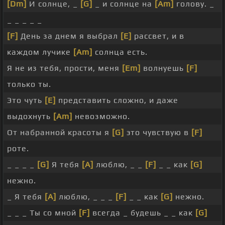
[Dm]
И солнце, _
[G]
_ и солнце на
[Am]
голову. _
_ _ _ _ _
[F]
День за днем я выбрал
[E]
рассвет, и в
каждом лучике
[Am]
солнца есть.
Я не из тебя, прости, меня
[Em]
волнуешь
[F]
только ты.
Это чуть
[E]
представить сложно, и даже
выдохнуть
[Am]
невозможно.
От набранной красоты я
[G]
это чувствую в
[F]
роте.
_ _ _ _
[G]
Я тебя
[A]
люблю, _ _
[F]
_ _ как
[G]
нежно.
_ Я тебя
[A]
люблю, _ _ _
[F]
_ _ как
[G]
нежно.
_ _ _ Ты со мной
[F]
всегда _ будешь _ _ как
[G]