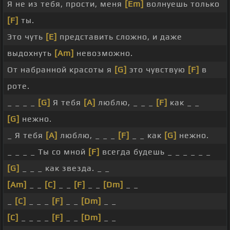
Я не из тебя, прости, меня
[Em]
волнуешь только
[F]
ты.
Это чуть
[E]
представить сложно, и даже
выдохнуть
[Am]
невозможно.
От набранной красоты я
[G]
это чувствую
[F]
в
роте.
_ _ _ _
[G]
Я тебя
[A]
люблю, _ _ _
[F]
как _ _
[G]
нежно.
_ Я тебя
[A]
люблю, _ _ _
[F]
_ _ как
[G]
нежно.
_ _ _ _ Ты со мной
[F]
всегда будешь _ _ _ _ _ _
[G]
_ _ _ как звезда. _ _
[Am]
_ _
[C]
_ _
[F]
_ _
[Dm]
_ _
_
[C]
_ _ _
[F]
_ _
[Dm]
_ _
[C]
_ _ _ _
[F]
_ _
[Dm]
_ _