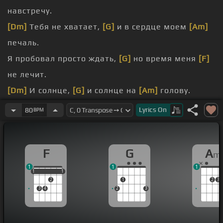
навстречу.
[Dm]
Тебя не хватает,
[G]
и в сердце моем
[Am]
печаль.
Я пробовал просто ждать,
[G]
но время меня
[F]
не лечит.
[Dm]
И солнце,
[G]
и солнце на
[Am]
голову.
[F]
День за днем я выбрал
[E]
рассвет, и в
Lyrics
On
80
BPM
каждом лучике
[Am]
солнца есть.
[F]
только ты.
F
G
A
m
[Am]
невозможно.
1
1
1
[F]
роте.
1
1
1
1
1
2
1
2
3
3
4
2
3