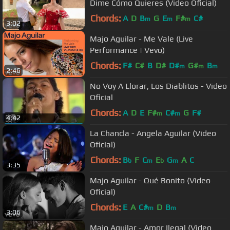
Dime Cómo Quieres (Video Oficial)
Chords:
A
D
B
G
E
F#
C#
m
m
m
3:02
Majo Aguilar - Me Vale (Live
Performance | Vevo)
Chords:
F#
C#
B
D#
D#
G#
B
m
m
m
2:46
No Voy A Llorar, Los Diablitos - Video
Oficial
Chords:
A
D
E
F#
C#
G
F#
m
m
4:42
La Chancla - Angela Aguilar (Video
Oficial)
Chords:
B
F
C
E
G
A
C
b
m
b
m
3:35
Majo Aguilar - Qué Bonito (Video
Oficial)
Chords:
E
A
C#
D
B
m
m
3:06
Majo Aguilar - Amor Ilegal (Video