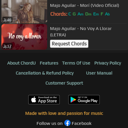
Majo Aguilar - Morí (Video Oficial)
Chords:
C
G
A
D
E
F
A
m
m
m
b
3:46
Majo Aguilar - No Voy A Llorar
(LETRA)
Request Chords
3:17
About ChordU
Features
Terms Of Use
Privacy Policy
Cancellation & Refund Policy
User Manual
Customer Support
Made with love and passion for music
Follow us on
Facebook