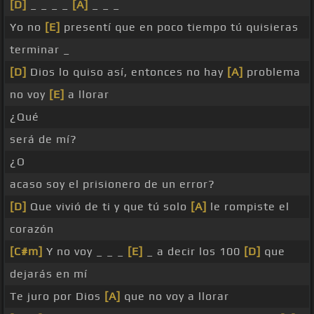
[D]
_ _ _ _
[A]
_ _ _
Yo no
[E]
presentí que en poco tiempo tú quisieras
terminar _
[D]
Dios lo quiso así, entonces no hay
[A]
problema
no voy
[E]
a llorar
¿Qué
será de mí?
¿O
acaso soy el prisionero de un error?
[D]
Que vivió de ti y que tú solo
[A]
le rompiste el
corazón
[C#m]
Y no voy _ _ _
[E]
_ a decir los 100
[D]
que
dejarás en mí
Te juro por Dios
[A]
que no voy a llorar