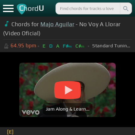
C
U
hord
Chords for
Majo Aguilar
- No Voy A Llorar
(Video Oficial)
64.95
bpm
Standard Tuning (EADGBE)
E
D
A
F#
C#
m
m
Jam Along & Learn...
[E]