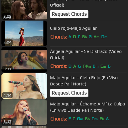
Oficial)
Request Chords
3:08
Cielo rojo-Majo Aguilar
Chords:
A
D
C
B
G
A
D
b
m
m
4:09
Ángela Aguilar - Se Disfrazó (Video
Oficial)
Chords:
D
A
G
F#
B
E
B
m
m
m
3:31
Majo Aguilar - Cielo Rojo (En Vivo
Desde Pa’l Norte)
Request Chords
4:14
Majo Aguilar - Échame A Mí La Culpa
(En Vivo Desde Pa’l Norte)
Chords:
F
C
G
B
D
E
A
m
b
m
b
3:17