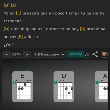
[D]
[A]
Yo no
[E]
presentí que en poco tiempo tú quisieras
terminar
[D]
Dios lo quiso así, entonces no hay
[A]
problema
no voy
[E]
a llorar
¿Qué
[D]
Que vivió de ti y que tú solo
[A]
le rompiste el
Lyrics
On
65
BPM
corazón
[C#m]
Y no voy
[E]
a decir los 100
[D]
que dejarás
E
D
A
en mí
1
1
1
[F#m]
Si te quieres huir ya, yo no voy a impedir
[E]
1
2
3
1
2
1
2
tus sueños de volar
3