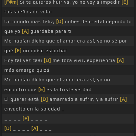
[F#m]
Si te quieres huir ya, yo no voy a impedir
[E]
tus sueños de volar
Un mundo más feliz,
[D]
nubes de cristal dejando lo
que yo
[A]
guardaba para ti
Me habían dicho que el amor era así, yo no sé por
qué
[E]
no quise escuchar
Hoy tal vez casi
[D]
me toca vivir, experiencia
[A]
más amarga quizá
Me habían dicho que el amor era así, yo no
encontro que
[E]
es la triste verdad
El querer está
[D]
amarrado a sufrir, y a sufrir
[A]
envuelto en la soledad _
_ _ _ _
[E]
_ _ _ _
[D]
_ _ _ _
[A]
_ _ _