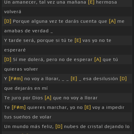
Un amanecer, tal vez una mañana
[E]
hermosa
volverá
[D]
Porque alguna vez te darás cuenta que
[A]
me
amabas de verdad _
Y tarde será, porque si tú te
[E]
vas yo no te
esperaré
[D]
Sí me dolerá, pero no de esperar
[A]
que tú
quieras volver
Y
[F#m]
no voy a llorar, _ _
[E]
_ esa desilusión
[D]
que dejarás en mí
Te juro por Dios
[A]
que no voy a llorar
Te
[F#m]
quieres marchar, yo no
[E]
voy a impedir
tus sueños de volar
Un mundo más feliz,
[D]
nubes de cristal dejando lo