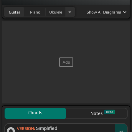
Guitar
Piano
Ukulele
Show
All Diagrams
Chords
Beta
Notes
Simplified
VERSION: