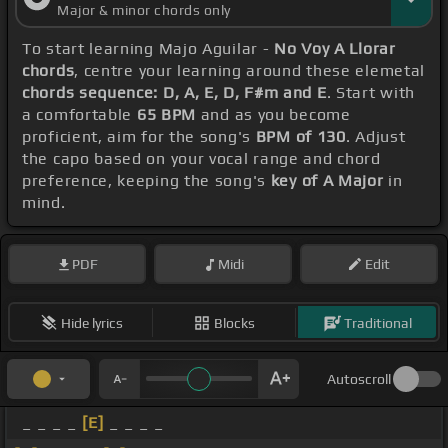
Major & minor chords only
To start learning Majo Aguilar -
No Voy A Llorar
chords
, centre your learning around these elemetal
chords sequence: D, A, E, D, F#m and E
. Start with
a comfortable
65 BPM
and as you become
proficient, aim for the song's
BPM of 130
. Adjust
the capo based on your vocal range and chord
preference, keeping the song's
key of A Major
in
mind.
PDF
Midi
Edit
Hide lyrics
Blocks
Traditional
Autoscroll
_ _ _ _
[E]
_ _ _ _