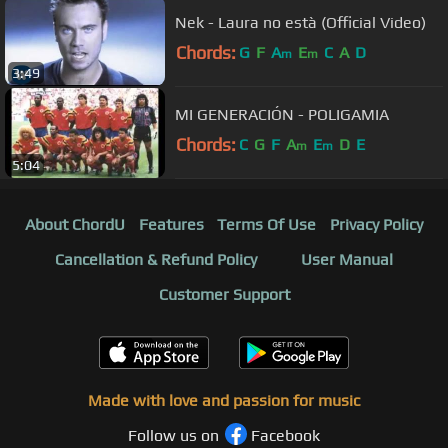
Nek - Laura no està (Official Video)
Chords:
G
F
A
E
C
A
D
m
m
3:49
MI GENERACIÓN - POLIGAMIA
Chords:
C
G
F
A
E
D
E
m
m
5:04
About ChordU
Features
Terms Of Use
Privacy Policy
Cancellation & Refund Policy
User Manual
Customer Support
Made with love and passion for music
Follow us on
Facebook