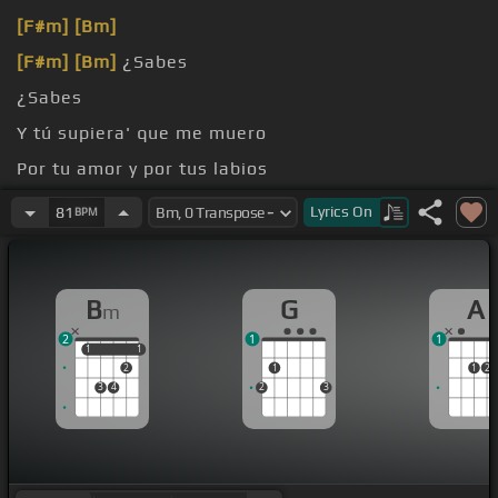
[F#m]
[Bm]
[F#m]
[Bm]
¿Sabes
¿Sabes
Y tú supiera' que me muero
Por tu amor y por tus labios
[F#m]
Y
[Bm]
tú supiera' que soy sincero
Lyrics
On
81
BPM
B
G
A
m
2
1
1
1
1
1
1
2
1
1
2
3
4
2
3