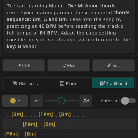
To start learning Maná -
Oye Mi Amor chords
,
centre your learning around these elemetal
chords
sequence: Bm, G and Bm
. Ease into the song by
practicing at
40 BPM
before reaching the track's
full tempo of
81 BPM
. Adapt the capo setting
considering your vocal range, with reference to the
key: B Minor
.
PDF
Midi
Edit
Hide lyrics
Blocks
Traditional
Autoscroll
_
[Bm]
_ _ _
[F#m]
_
[Bm]
_ _ _
_ _ _ _
[F#m]
_
[Bm]
_ _ _
[F#m]
_
[Bm]
_ _ _ _ _ _ _