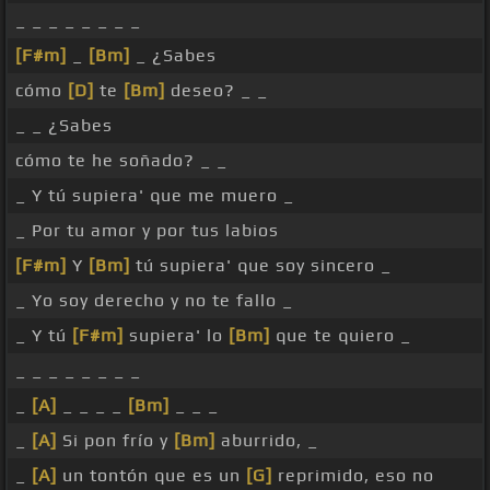
_ _ _ _ _ _ _ _
[F#m]
_
[Bm]
_ ¿Sabes
cómo
[D]
te
[Bm]
deseo? _ _
_ _ ¿Sabes
cómo te he soñado? _ _
_ Y tú supiera' que me muero _
_ Por tu amor y por tus labios
[F#m]
Y
[Bm]
tú supiera' que soy sincero _
_ Yo soy derecho y no te fallo _
_ Y tú
[F#m]
supiera' lo
[Bm]
que te quiero _
_ _ _ _ _ _ _ _
_
[A]
_ _ _ _
[Bm]
_ _ _
_
[A]
Si pon frío y
[Bm]
aburrido, _
_
[A]
un tontón que es un
[G]
reprimido, eso no