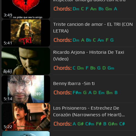
Chords:
D
C
F
A
B
G
A
m
m
b
m
3:49
Triste cancion de amor - EL TRI (CON
LETRA)
Chords:
D
A
B
C
A
F
G
m
b
m
5:41
Ricardo Arjona - Historia De Taxi
(Video)
Chords:
C
D
F
B
G
D
G
m
b
m
6:41
Benny Ibarra -Sin ti
Chords:
F#
G
A
D
E
B
B
m
m
m
5:14
Los Prisioneros - Estrechez De
Corazón (Narrowness of Heart)
(English Subtitled) (HQ)
Chords:
A
G#
C#
F#
B
G#
C#
m
m
5:22