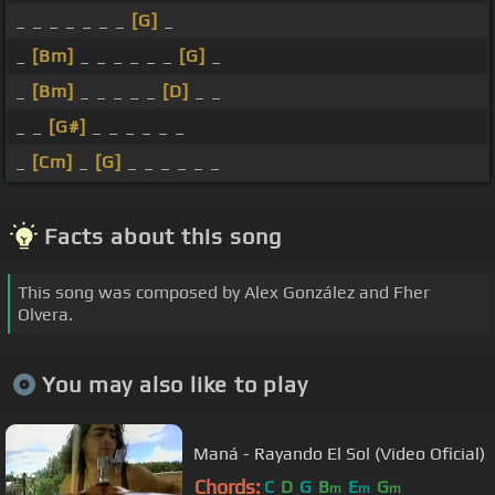
_ _ _ _ _ _ _
[G]
_
_
[Bm]
_ _ _ _ _ _
[G]
_
_
[Bm]
_ _ _ _ _
[D]
_ _
_ _
[G#]
_ _ _ _ _ _
_
[Cm]
_
[G]
_ _ _ _ _ _
Facts about this song
This song was composed by Alex González and Fher
Olvera.
You may also like to play
Maná - Rayando El Sol (Video Oficial)
Chords:
C
D
G
B
E
G
m
m
m