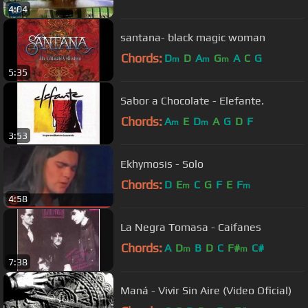
4:04
santana- black magic woman
Chords:
D
D
A
G
A
C
G
m
m
m
5:35
Sabor a Chocolate - Elefante.
Chords:
A
E
D
A
G
D
F
m
m
3:53
Ekhymosis - Solo
Chords:
D
E
C
G
F
E
F
m
m
4:58
La Negra Tomasa - Caifanes
Chords:
A
D
B
D
C
F#
C#
m
m
7:38
Maná - Vivir Sin Aire (Video Oficial)