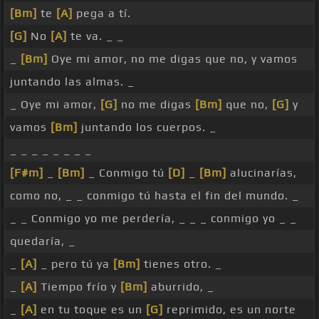
[Bm]
te
[A]
pega a tí.
[G]
No
[A]
te va. _ _
_
[Bm]
Oye mi amor, no me digas que no, y vamos
juntando las almas. _
_ Oye mi amor,
[G]
no me digas
[Bm]
que no,
[G]
y
vamos
[Bm]
juntando los cuerpos. _
_ _ _ _ _ _ _ _
[F#m]
_
[Bm]
_ Conmigo tú
[D]
_
[Bm]
alucinarías,
como no, _ _ conmigo tú hasta el fin del mundo. _
_ _ Conmigo yo me perdería, _ _ _ conmigo yo _ _
quedaría, _
_
[A]
_ pero tú ya
[Bm]
tienes otro. _
_
[A]
Tiempo frío y
[Bm]
aburrido, _
_
[A]
en tu toque es un
[G]
reprimido, es un norte