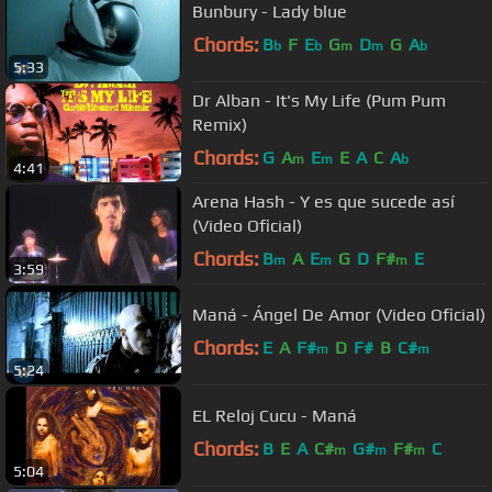
Bunbury - Lady blue
Chords:
B
F
E
G
D
G
A
b
b
m
m
b
5:33
Dr Alban - It's My Life (Pum Pum
Remix)
Chords:
G
A
E
E
A
C
A
m
m
b
4:41
Arena Hash - Y es que sucede así
(Video Oficial)
Chords:
B
A
E
G
D
F#
E
m
m
m
3:59
Maná - Ángel De Amor (Video Oficial)
Chords:
E
A
F#
D
F#
B
C#
m
m
5:24
EL Reloj Cucu - Maná
Chords:
B
E
A
C#
G#
F#
C
m
m
m
5:04