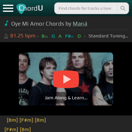
C
U
hord
Oye Mi Amor Chords by
Maná
81.25
bpm
Standard Tuning (EADGBE)
B
G
A
F#
D
m
m
Jam Along & Learn...
[Bm]
[F#m]
[Bm]
[F#m]
[Bm]