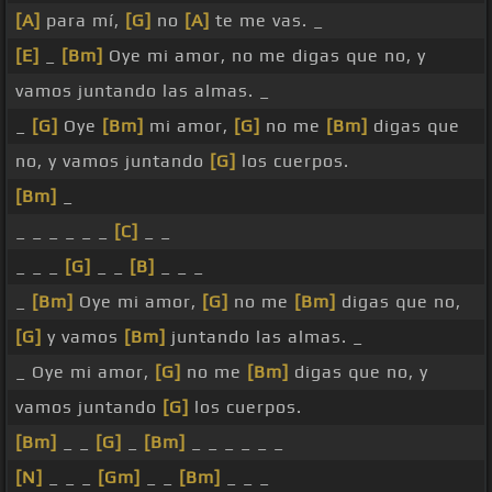
[A]
para mí,
[G]
no
[A]
te me vas. _
[E]
_
[Bm]
Oye mi amor, no me digas que no, y
vamos juntando las almas. _
_
[G]
Oye
[Bm]
mi amor,
[G]
no me
[Bm]
digas que
no, y vamos juntando
[G]
los cuerpos.
[Bm]
_
_ _ _ _ _ _
[C]
_ _
_ _ _
[G]
_ _
[B]
_ _ _
_
[Bm]
Oye mi amor,
[G]
no me
[Bm]
digas que no,
[G]
y vamos
[Bm]
juntando las almas. _
_ Oye mi amor,
[G]
no me
[Bm]
digas que no, y
vamos juntando
[G]
los cuerpos.
[Bm]
_ _
[G]
_
[Bm]
_ _ _ _ _ _
[N]
_ _ _
[Gm]
_ _
[Bm]
_ _ _