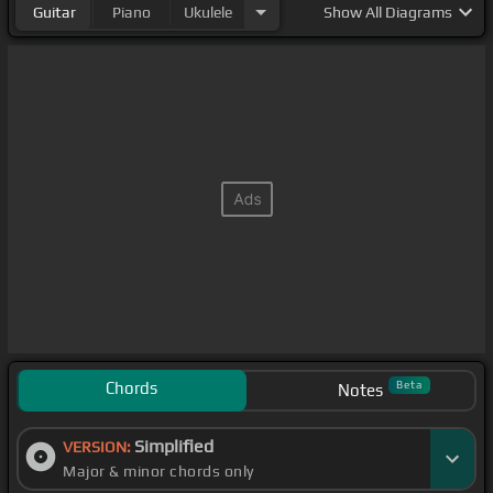
Guitar
Piano
Ukulele
Show
All Diagrams
Chords
Beta
Notes
Simplified
VERSION:
Major & minor chords only