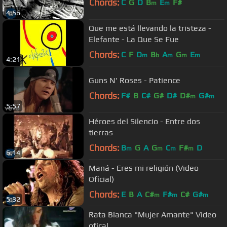
Chords:
C
G
D
B
E
F#
m
m
4:56
Que me está llevando la tristeza -
Elefante - La Que Se Fue
Chords:
C
F
D
B
A
G
E
m
b
m
m
m
4:21
Guns N' Roses - Patience
Chords:
F#
B
C#
G#
D#
D#
G#
m
m
5:57
Héroes del Silencio - Entre dos
tierras
Chords:
B
G
A
G
C
F#
D
m
m
m
m
6:14
Maná - Eres mi religión (Video
Oficial)
Chords:
E
B
A
C#
F#
C#
G#
m
m
m
5:32
Rata Blanca "Mujer Amante" Video
ofical