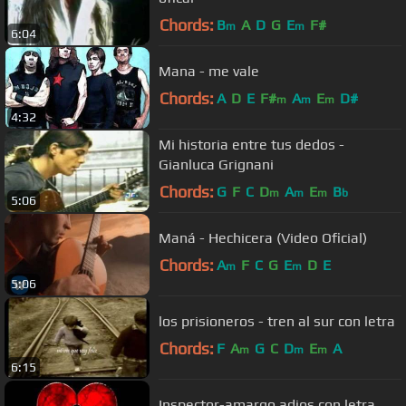
Chords:
B
A
D
G
E
F#
m
m
6:04
Mana - me vale
Chords:
A
D
E
F#
A
E
D#
m
m
m
4:32
Mi historia entre tus dedos -
Gianluca Grignani
Chords:
G
F
C
D
A
E
B
m
m
m
b
5:06
Maná - Hechicera (Video Oficial)
Chords:
A
F
C
G
E
D
E
m
m
5:06
los prisioneros - tren al sur con letra
Chords:
F
A
G
C
D
E
A
m
m
m
6:15
Inspector-amargo adios con letra