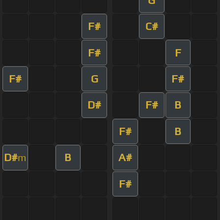
F#
C#
F#
F
F#
G
F#
D#
F#
B
F#
B
D#
B
A#
m
F#