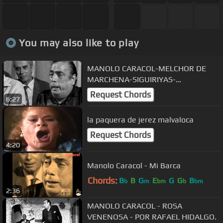
You may also like to play
MANOLO CARACOL-MELCHOR DE
MARCHENA-SIGUIRIYAS-
MONUMENTO AL CANTE
Request Chords
6:27
la paquera de jerez malvaloca
Request Chords
4:20
Manolo Caracol - Mi Barca
Chords:
B
B
G
E
G
G
B
b
m
bm
b
bm
2:36
MANOLO CARACOL - ROSA
VENENOSA - POR RAFAEL HIDALGO.