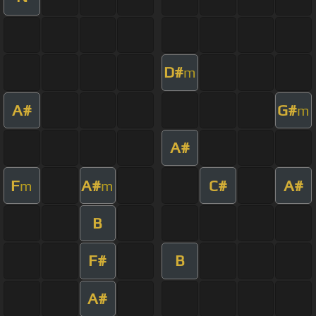
D#
m
A#
G#
m
A#
F
A#
C#
A#
m
m
B
F#
B
A#