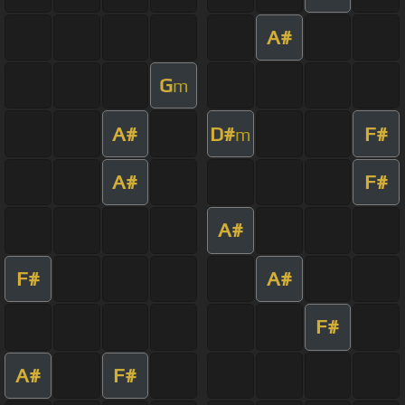
A#
G
m
A#
D#
F#
m
A#
F#
A#
F#
A#
F#
A#
F#