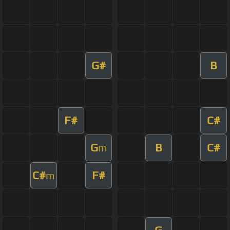
G#
B
F#
C#
G
B
C#
m
C#
F#
m
G