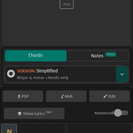
Chords
Beta
Notes
Simplified
VERSION:
Major & minor chords only
PDF
Midi
Edit
Hint
Autoscroll
Show
Lyrics
N