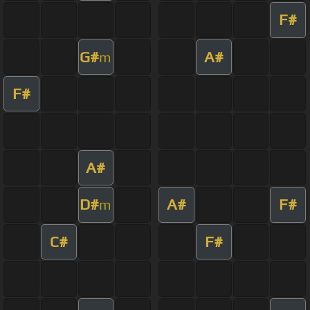
F#
G#
A#
m
F#
A#
D#
A#
F#
m
C#
F#