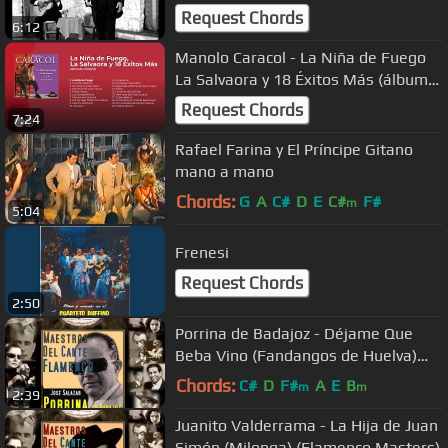
Request Chords
6:12
Manolo Caracol - La Niña de Fuego
La Salvaora y 18 Éxitos Más (álbum
completo - full album)
Request Chords
7:24
Rafael Farina y El Príncipe Gitano
mano a mano
Chords:
G
A
C#
D
E
C#
F#
m
5:04
Frenesi
Request Chords
2:50
Porrina de Badajoz - Déjame Que
Beba Vino (Fandangos de Huelva)
(Flamenco Masters)
Chords:
C#
D
F#
A
E
B
m
m
2:39
Juanito Valderrama - La Hija de Juan
Simón (Milonga) (Flamenco Masters)