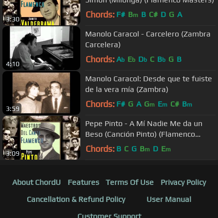
Chords:
F#
B
B
C#
D
G
A
m
3:30
Manolo Caracol - Carcelero (Zambra
Carcelera)
Chords:
A
E
D
C
B
G
B
b
b
b
b
4:10
Manolo Caracol: Desde que te fuiste
de la vera mía (Zambra)
Chords:
F#
G
A
G
E
C#
B
m
m
m
3:59
Pepe Pinto - A Mí Nadie Me da un
Beso (Canción Pinto) (Flamenco
Masters)
Chords:
B
C
G
B
D
E
m
m
3:09
About ChordU
Features
Terms Of Use
Privacy Policy
Cancellation & Refund Policy
User Manual
Customer Support