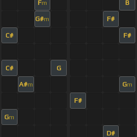
F
B
m
G#
F#
m
C#
F#
C#
G
A#
G
m
m
F#
G
m
D#