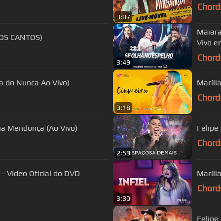
Chord
3:07
Maiara
 SEM SAL (TODOS OS CANTOS)
Vivo e
Chord
3:49
a do Nunca Ao Vivo)
Chord
3:18
ia Mendonça (Ao Vivo)
Felipe
Chord
2:59
- Vídeo Oficial do DVD
Maríli
Chord
3:30
Felipe