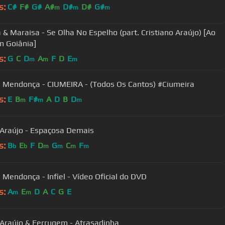
s:
C#
F#
G#
A#
D#
D#
G#
m
m
m
 & Maraisa - Se Olha No Espelho (part. Cristiano Araújo) [Ao
m Goiânia]
s:
G
C
D
A
F
D
E
m
m
m
Marília Mendonça - CIUMEIRA - (Todos Os Cantos) #Ciumeira
s:
E
B
F#
A
D
B
D
m
m
m
 Araújo - Espaçosa Demais
s:
B
E
F
D
G
C
F
b
b
m
m
m
m
a Mendonça - Infiel - Vídeo Oficial do DVD
s:
A
E
D
A
C
G
E
m
m
 Araújo & Ferrugem - Atrasadinha