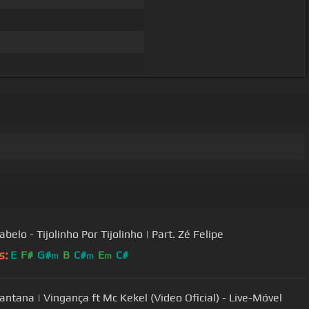
belo - Tijolinho Por Tijolinho | Part. Zé Felipe
s:
E
F#
G#
B
C#
E
C#
m
m
m
antana | Vingança ft Mc Kekel (Video Oficial) - Live-Móvel