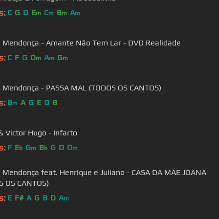
s:
C
G
D
E
C
B
A
m
m
m
m
a Mendonça - Amante Não Tem Lar - DVD Realidade
s:
C
F
G
D
A
G
m
m
m
ia Mendonça - PASSA MAL (TODOS OS CANTOS)
s:
B
A
G
E
D
B
m
& Victor Hugo - Infarto
s:
F
E
G
B
G
D
D
b
m
b
m
a Mendonça feat. Henrique e Juliano - CASA DA MÃE JOANA
S OS CANTOS)
s:
E
F#
A
G
B
D
A
m