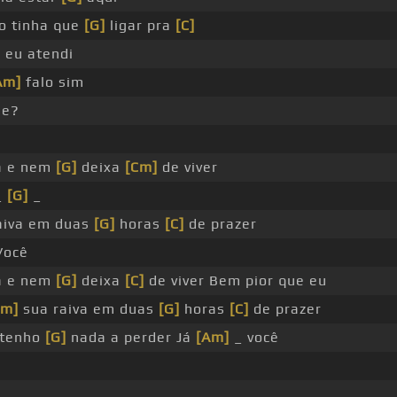
o tinha que
[G]
ligar pra
[C]
 eu atendi
Am]
falo sim
ue?
a e nem
[G]
deixa
[Cm]
de viver
_
[G]
_
aiva em duas
[G]
horas
[C]
de prazer
ocê
a e nem
[G]
deixa
[C]
de viver Bem pior que eu
Am]
sua raiva em duas
[G]
horas
[C]
de prazer
 tenho
[G]
nada a perder Já
[Am]
_ você