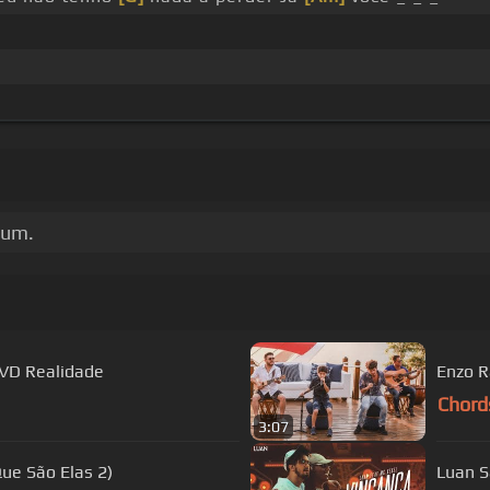
bum.
DVD Realidade
Enzo Ra
Chord
3:07
ue São Elas 2)
Luan S