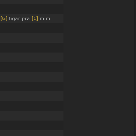
e
[G]
ligar pra
[C]
mim