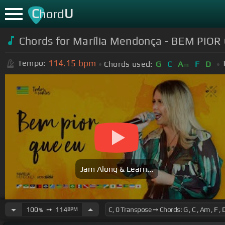
C
U
hord
Chords for Marília Mendonça - BEM PIOR
114.15
bpm
Tempo:
Chords used:
G
C
A
F
D
m
Jam Along & Learn...
100
➙
114
BPM
%