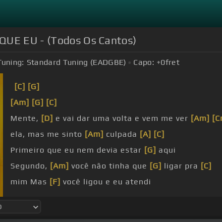
 QUE EU - (Todos Os Cantos)
Tuning:
Standard Tuning (EADGBE)
Capo:
+0
fret
[C]
[G]
[Am]
[G]
[C]
Mente,
[D]
e vai dar uma volta e vem me ver
[Am]
[C
ela, mas me sinto
[Am]
culpada
[A]
[C]
Primeiro que eu nem devia estar
[G]
aqui
Segundo,
[Am]
você não tinha que
[G]
ligar pra
[C]
mim Mas
[F]
você ligou e eu atendi
penso não, mas
[Am]
falo sim