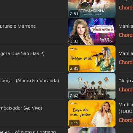
Chord
2:51
 Bruno e Marrone
Maríli
Chord
3:03
gora Que São Elas 2)
Maríl
Chord
2:35
ndonça - (Álbum Na Varanda)
Diego 
Chord
2:42
Maríli
Embaixador (Ao Vivo)
(TODO
Chord
3:15
ÇAS - Zé Neto e Cristiano