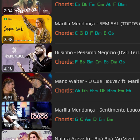
Chords:
E
D
F
G
A
F
B
b
b
m
m
b
bm
2:34
Marília Mendonça -
Chords:
C
G
D
F
D
E
G
m
b
2:48
Dilsinho - Péssimo Negócio (DVD Terr
Chords:
F
B
G
C
E
D
G
b
m
m
b
m
b
3:16
Mano Walter - O Que Houve? ft. Maríl
Chords:
A
G
E
D
B
F
E
b
b
bm
b
bm
m
b
4:41
Marília Mendonça - Sentimento Louco 
Chords:
G
C
A
D
E
B
m
m
m
3:03
Naiara Azevedo - Buá Buá (Ao Vivo)