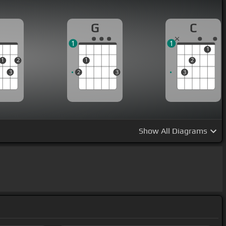
D
G
C
1
1
1
1
2
1
2
3
2
3
3
Show
All Diagrams