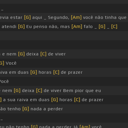
_
evia estar
[G]
aqui _ Segundo,
[Am]
você não tinha qu
u atendi
[G]
Eu penso não, mas
[Am]
falo _
[G]
_
[C]
a e nem
[G]
deixa
[C]
de viver
G]
Você
aiva em duas
[G]
horas
[C]
de prazer
ocê
 e nem
[G]
deixa
[C]
de viver Bem pior que eu
]
a sua raiva em duas
[G]
horas
[C]
de prazer
não tenho
[G]
nada a perder
_
eu não tenho
[G]
nada a perder Já
[Am]
você _ _ _