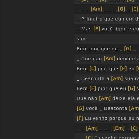
_ _ _
[Am]
_ _ _
[G]
_
[C]
_ Primeiro que eu nem d
_ Mas
[F]
você ligou e e
sim
Bem pior que eu _
[G]
_
_ Que não
[Am]
deixa el
Bem
[C]
pior que
[F]
eu
[
_ Desconta a
[Am]
sua r
Bem
[F]
pior que eu
[G]
V
Que não
[Am]
deixa ela
[G]
Você _ Desconta
[Am
[F]
Eu venho porque eu 
_ _
[Am]
_ _ _
[Em]
_
[C]
_ _
[C]
Eu venho porque 