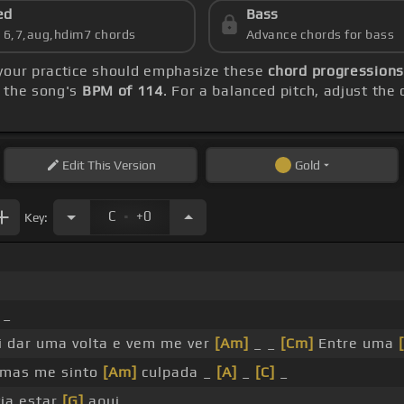
ed
Bass
s 6,7,aug,hdim7 chords
Advance chords for bass
 your practice should emphasize these
chord progressions:
h the song's
BPM of 114
. For a balanced pitch, adjust the
Edit
This Version
Gold
.
C
+0
Key:
_
i dar uma volta e vem me ver
[Am]
_ _
[Cm]
Entre uma
 mas me sinto
[Am]
culpada _
[A]
_
[C]
_
ia estar
[G]
aqui