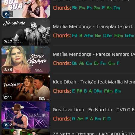
Chords:
B
F
E
G
F
A
D
b
m
b
m
b
m
3:21
Marília Mendonça - Transplante part.
Chords:
F#
B
A#
B
D#
F#
G#
m
m
m
m
m
2:47
Marília Mendonça - Parece Namoro (A
Chords:
B
A
C
E
F
G
F
b
b
m
b
m
m
2:38
Kleo Dibah - Traição feat Marília Me
Chords:
E
F#
B
A
C#
F#
B
m
m
m
2:41
Gusttavo Lima - Eu Não Iria - DVD O 
Chords:
G
A
F
A
B
C
D
m
m
3:22
Zé Neto e Cristiano - LARGADO ÀS TRA