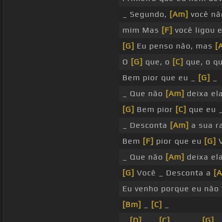
_ Segundo,
[Am]
você nã
mim Mas
[F]
você ligou e
[G]
Eu penso não, mas
[
O
[G]
que, o
[C]
que, o q
Bem pior que eu _
[G]
_
_ Que não
[Am]
deixa el
[G]
Bem pior
[C]
que eu 
_ Desconta
[Am]
a sua r
Bem
[F]
pior que eu
[G]
V
_ Que não
[Am]
deixa el
[G]
Você _ Desconta a
[
Eu venho porque eu não
[Bm]
_
[C]
_
_
[D]
_ _
[C]
_ _ _ _
[G]
_