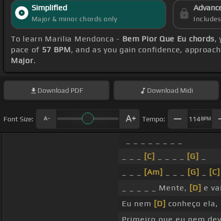
Simplified
Advanc
Major & minor chords only
Include
To learn Marilia Mendonca -
Bem Pior Que Eu chords
,
pace of
57 BPM
, and as you gain confidence, approac
Major
.
Download
PDF
Download
Midi
Font Size:
Tempo:
114
BPM
_ _ _ _ _ _ _ _
_ _ _
[C]
_ _ _ _
[G]
_
_ _ _
[Am]
_ _ _
[G]
_
[C]
_ _ _ _ _ Mente,
[D]
e va
Eu nem
[D]
conheço ela,
Primeiro que eu nem dev