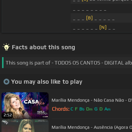
_ _ _ _ _ _ _ _
_ _ _
[B]
_ _ _ _ _
_ _ _ _ _ _
[N]
_ _
Facts about this song
This song is part of - TODOS OS CANTOS - DIGITAL al
You may also like to play
Marília Mendonça - Não Casa Não - 
Chords:
C
F
B
D
G
D
A
b
m
m
2:52
Marília Mendonça - Ausência (Agora Q