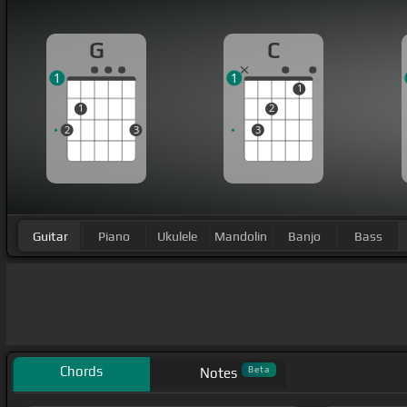
G
C
1
1
1
1
2
2
3
3
Guitar
Piano
Ukulele
Mandolin
Banjo
Bass
Chords
Beta
Notes