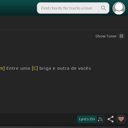
Show
Tuner
m]
Entre uma
[C]
briga e outra de vocês
Lyrics
On