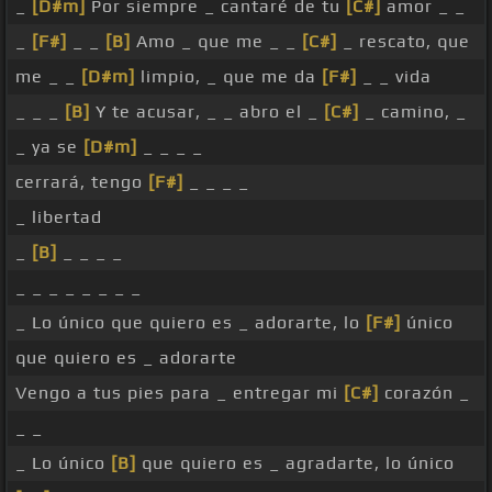
_
[D#m]
Por siempre _ cantaré de tu
[C#]
amor _ _
_
[F#]
_ _
[B]
Amo _ que me _ _
[C#]
_ rescato, que
me _ _
[D#m]
limpio, _ que me da
[F#]
_ _ vida
_ _ _
[B]
Y te acusar, _ _ abro el _
[C#]
_ camino, _
_ ya se
[D#m]
_ _ _ _
cerrará, tengo
[F#]
_ _ _ _
_ libertad
_
[B]
_ _ _ _
_ _ _ _ _ _ _ _
_ Lo único que quiero es _ adorarte, lo
[F#]
único
que quiero es _ adorarte
Vengo a tus pies para _ entregar mi
[C#]
corazón _
_ _
_ Lo único
[B]
que quiero es _ agradarte, lo único