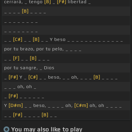
cerrará, _ tengo
[B]
_
[F#]
libertad _
_ _ _ _
[B]
_ _ _ _
_ _ _ _ _ _ _ _
_ _ _ _ _ _ _ _
_ _
[C#]
_ _
[B]
_ _ Y beso _ _ _ _ _ _ _ _ _ _ _ _ _
por tu brazo, por tu pelo, _ _ _ _
_ _
[F]
_ _
[B]
_ _ _
por tu sangre, _ Dios
_
[F#]
Y _
[C#]
_ _ beso, _ _ oh, _ _ _
[B]
_ _ _ _
_ _ _ oh, oh _
_
[F#]
_ _ _ _ _ _
Y
[D#m]
_ _ beso, _ _ _ _ oh,
[C#m]
oh, oh _ _ _ _
_ _
[F#]
_ _ _ _
[B]
_ _
You may also like to play