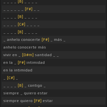
_ _ _ _
[B]
_ _ _ _
_ _ _ _ _ _
[F#]
_ _
_ _ _ _
[B]
_ _ _ _
_ _ _ _
[C#]
_ _ _ _
_ _ _ _
[B]
_ _ _ _
_ anhelo conocerte
[F#]
_ más _
anhelo conocerte más
vivir en _
[D#m]
santidad _ _
en la _
[F#]
intimidad
en la intimidad
_
[C#]
_
_ _ _ _
[B]
_ contigo _
siempre _ quiero estar
siempre quiero
[F#]
estar