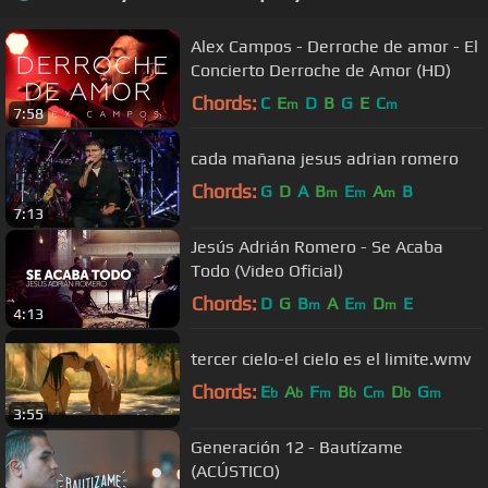
Alex Campos - Derroche de amor - El
Concierto Derroche de Amor (HD)
Chords:
C
E
D
B
G
E
C
m
m
7:58
cada mañana jesus adrian romero
Chords:
G
D
A
B
E
A
B
m
m
m
7:13
Jesús Adrián Romero - Se Acaba
Todo (Video Oficial)
Chords:
D
G
B
A
E
D
E
m
m
m
4:13
tercer cielo-el cielo es el limite.wmv
Chords:
E
A
F
B
C
D
G
b
b
m
b
m
b
m
3:55
Generación 12 - Bautízame
(ACÚSTICO)