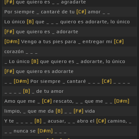
[F#]
que quiero es _ _ agradarte
Por siempre _ cantaré de tu
[C#]
amor _ _
Lo único
[B]
que _ _ _ quiero es adorarte, lo único
[F#]
que quiero es _ adorarte
[D#m]
Vengo a tus pies para _ entregar mi
[C#]
corazón _ _ _
_ Lo único
[B]
que quiero es _ adorarte, lo único
[F#]
que quiero es adorarte
_ _
[D#m]
Por siempre _ cantaré _ _ _
[C#]
_ _ _ _
_ _ _ _
[B]
_ de tu amor
Amo que me _
[C#]
rescato, _ _ que me _ _
[D#m]
limpio, _ que me da
[B]
_ _
[F#]
vida
Y te _ _ _ _
[B]
_ acusar, _ _ abro el
[C#]
camino, _
_ _ nunca se
[D#m]
_ _ _