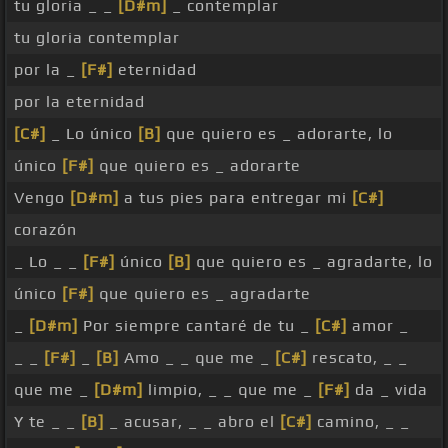
tu gloria _ _
[D#m]
_ contemplar
tu gloria contemplar
por la _
[F#]
eternidad
por la eternidad
[C#]
_ Lo único
[B]
que quiero es _ adorarte, lo
único
[F#]
que quiero es _ adorarte
Vengo
[D#m]
a tus pies para entregar mi
[C#]
corazón
_ Lo _ _
[F#]
único
[B]
que quiero es _ agradarte, lo
único
[F#]
que quiero es _ agradarte
_
[D#m]
Por siempre cantaré de tu _
[C#]
amor _
_ _
[F#]
_
[B]
Amo _ _ que me _
[C#]
rescato, _ _
que me _
[D#m]
limpio, _ _ que me _
[F#]
da _ vida
Y te _ _
[B]
_ acusar, _ _ abro el
[C#]
camino, _ _