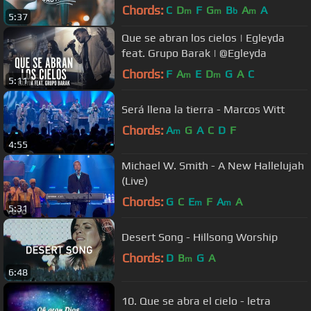
Chords:
C
D
F
G
B
A
A
m
m
b
m
5:37
Que se abran los cielos | Egleyda
feat. Grupo Barak | @Egleyda
Chords:
F
A
E
D
G
A
C
m
m
5:11
Será llena la tierra - Marcos Witt
Chords:
A
G
A
C
D
F
m
4:55
Michael W. Smith - A New Hallelujah
(Live)
Chords:
G
C
E
F
A
A
m
m
5:31
Desert Song - Hillsong Worship
Chords:
D
B
G
A
m
6:48
10. Que se abra el cielo - letra