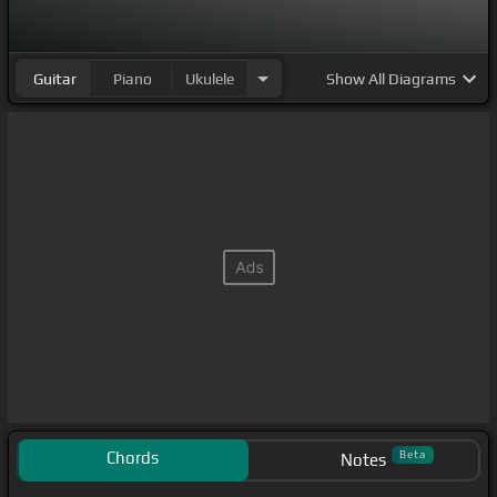
Guitar
Piano
Ukulele
Show
All Diagrams
Chords
Beta
Notes