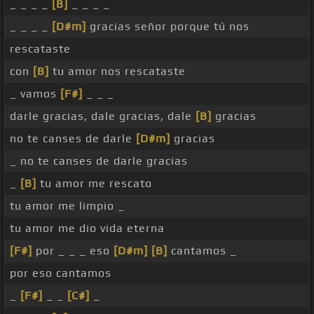
_ _ _ _
[B]
_ _ _ _
_ _ _ _
[D#m]
gracias señor porque tú nos
rescataste
con
[B]
tu amor nos rescataste
_ vamos
[F#]
_ _ _
darle gracias, dale gracias, dale
[B]
gracias
no te canses de darle
[D#m]
gracias
_ no te canses de darle gracias
_
[B]
tu amor me rescato
tu amor me limpio _
tu amor me dio vida eterna
[F#]
por _ _ _ eso
[D#m]
[B]
cantamos _
por eso cantamos
_
[F#]
_ _
[C#]
_