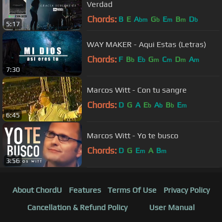
Verdad
Chords:
B
E
A
G
E
B
D
bm
b
m
m
b
5:17
WAY MAKER - Aqui Estas (Letras)
Chords:
F
B
E
G
C
D
A
b
b
m
m
m
m
7:30
Marcos Witt - Con tu sangre
Chords:
D
G
A
E
A
B
E
b
b
b
m
6:45
Marcos Witt - Yo te busco
Chords:
D
G
E
A
B
m
m
3:56
About ChordU
Features
Terms Of Use
Privacy Policy
Cancellation & Refund Policy
User Manual