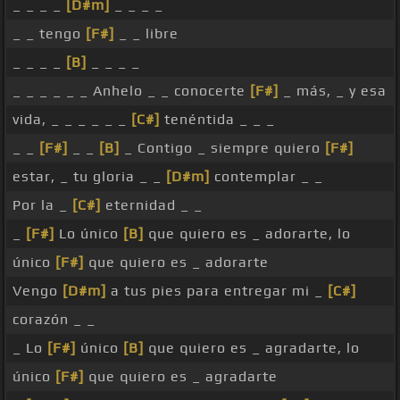
_ _ _ _
[D#m]
_ _ _ _
_ _ tengo
[F#]
_ _ libre
_ _ _ _
[B]
_ _ _ _
_ _ _ _ _ _ Anhelo _ _ conocerte
[F#]
_ más, _ y esa
vida, _ _ _ _ _ _
[C#]
tenéntida _ _ _
_ _
[F#]
_ _
[B]
_ Contigo _ siempre quiero
[F#]
estar, _ tu gloria _ _
[D#m]
contemplar _ _
Por la _
[C#]
eternidad _ _
_
[F#]
Lo único
[B]
que quiero es _ adorarte, lo
único
[F#]
que quiero es _ adorarte
Vengo
[D#m]
a tus pies para entregar mi _
[C#]
corazón _ _
_ Lo
[F#]
único
[B]
que quiero es _ agradarte, lo
único
[F#]
que quiero es _ agradarte