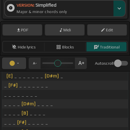
Simplified
VERSION:
Major & minor chords only
PDF
Midi
Edit
Hide lyrics
Blocks
Traditional
Autoscroll
[E]
_ _ _ _ _ _ _
[D#m]
_
_
[F#]
_ _ _ _ _ _ _
_ _ _ _ _ _ _ _
_ _ _ _
[D#m]
_ _ _ _
_ _ _ _
[B]
_ _ _ _
_ _ _
[F#]
_ _ _ _ _