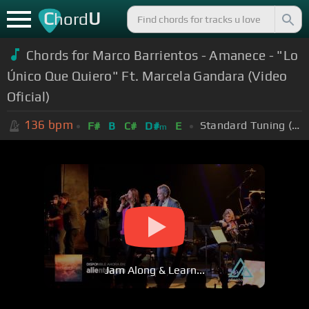
C
U
hord
Chords for Marco Barrientos - Amanece - "Lo
Único Que Quiero" Ft. Marcela Gandara (Video
Oficial)
136
bpm
Standard Tuning (EADGBE)
F#
B
C#
D#
E
m
Jam Along & Learn...