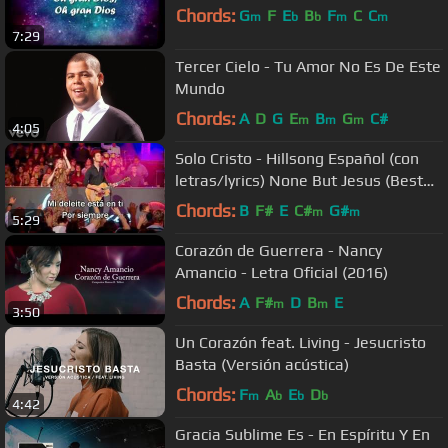
Chords:
G
F
E
B
F
C
C
m
b
b
m
m
7:29
Tercer Cielo - Tu Amor No Es De Este
Mundo
Chords:
A
D
G
E
B
G
C#
m
m
m
4:05
Solo Cristo - Hillsong Español (con
letras/lyrics) None But Jesus (Best
Worship Song)
Chords:
B
F#
E
C#
G#
m
m
5:29
Corazón de Guerrera - Nancy
Amancio - Letra Oficial (2016)
Chords:
A
F#
D
B
E
m
m
3:50
Un Corazón feat. Living - Jesucristo
Basta (Versión acústica)
Chords:
F
A
E
D
m
b
b
b
4:42
Gracia Sublime Es - En Espíritu Y En