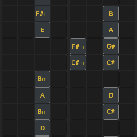
F#
B
m
E
A
F#
G#
m
C#
C#
m
B
m
A
D
B
C#
m
D