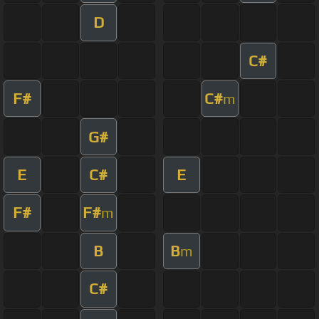
D
C#
F#
C#
m
G#
E
C#
E
F#
F#
m
B
B
m
C#