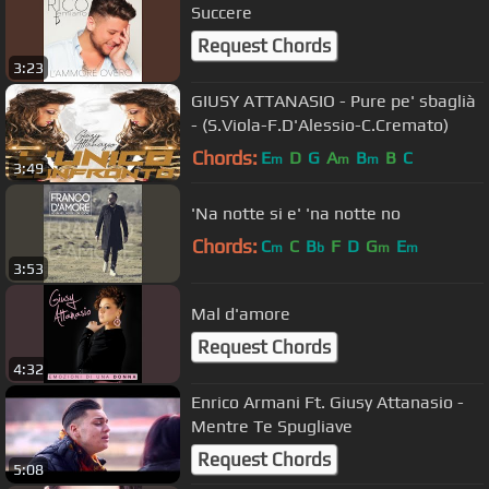
Succere
Request Chords
3:23
GIUSY ATTANASIO - Pure pe' sbaglià
- (S.Viola-F.D'Alessio-C.Cremato)
Chords:
E
D
G
A
B
B
C
m
m
m
3:49
'Na notte si e' 'na notte no
Chords:
C
C
B
F
D
G
E
m
b
m
m
3:53
Mal d'amore
Request Chords
4:32
Enrico Armani Ft. Giusy Attanasio -
Mentre Te Spugliave
Request Chords
5:08