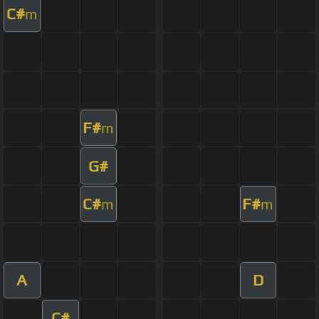
C#
m
F#
m
G#
C#
F#
m
m
A
D
C#