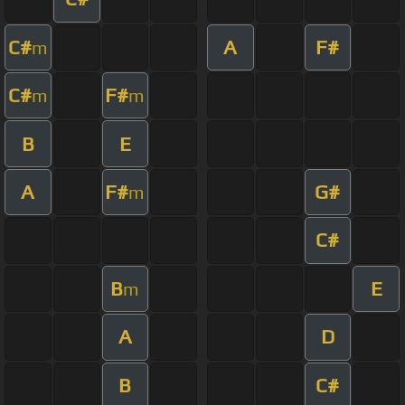
C#
A
F#
m
C#
F#
m
m
B
E
A
F#
G#
m
C#
B
E
m
A
D
B
C#