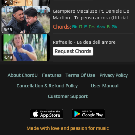
3:35
Giampiero Macaluso Ft. Daniele De
Martino - Te penso ancora (Ufficiale
2018)
Chords:
B
D
F
C
A
B
G
b
m
bm
b
6:58
Raffaello - La dea dell'amore
Request Chords
4:49
About ChordU
Features
Terms Of Use
Privacy Policy
Cancellation & Refund Policy
User Manual
Customer Support
Made with love and passion for music