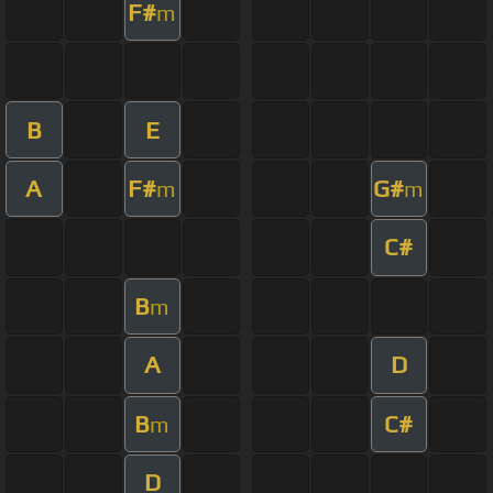
F#
m
B
E
A
F#
G#
m
m
C#
B
m
A
D
B
C#
m
D