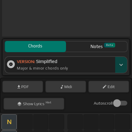
Chords
Beta
Notes
Simplified
VERSION:
Major & minor chords only
PDF
Midi
Edit
Hint
Autoscroll
Show
Lyrics
N