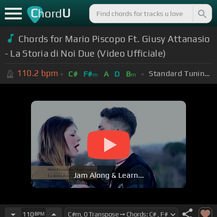
C
U
hord
Chords for Mario Piscopo Ft. Giusy Attanasio
- La Storia di Noi Due (Video Ufficiale)
110.2
bpm
Standard Tuning (EADGBE)
C#
F#
A
D
B
m
m
Jam Along & Learn...
110
BPM