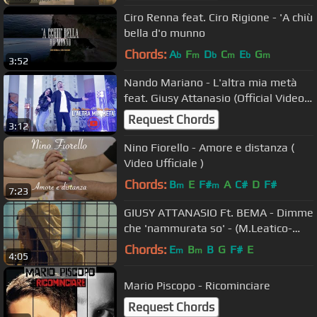
Ciro Renna feat. Ciro Rigione - 'A chiù
bella d'o munno
Chords:
A
F
D
C
E
G
b
m
b
m
b
m
3:52
Nando Mariano - L'altra mia metà
feat. Giusy Attanasio (Official Video
2020)
Request Chords
3:12
Nino Fiorello - Amore e distanza (
Video Ufficiale )
Chords:
B
E
F#
A
C#
D
F#
m
m
7:23
GIUSY ATTANASIO Ft. BEMA - Dimme
che 'nammurata so' - (M.Leatico-
G.Romano) Video ufficiale
Chords:
E
B
B
G
F#
E
m
m
4:05
Mario Piscopo - Ricominciare
Request Chords