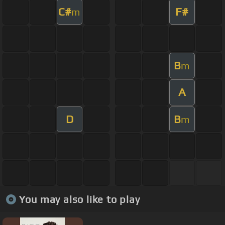
C#
F#
m
B
m
A
D
B
m
You may also like to play