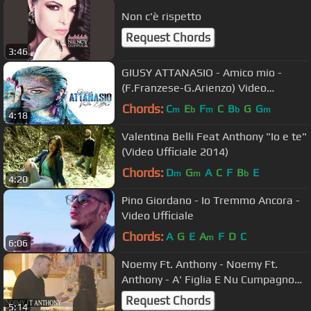
Non c'è rispetto
Request Chords
3:46
GIUSY ATTANASIO - Amico mio -
(F.Franzese-G.Arienzo) Video
ufficiale
Chords:
C
E
F
C
B
G
G
m
b
m
b
m
4:18
Valentina Belli Feat Anthony "Io e te"
(Video Ufficiale 2014)
Chords:
D
G
A
C
F
B
E
m
m
b
4:20
Pino Giordano - Io Tremmo Ancora -
Video Ufficiale
Chords:
A
G
E
A
F
D
C
m
6:06
Noemy Ft. Anthony - Noemy Ft.
Anthony - A' Figlia E Nu Cumpagno
Mio (Video Ufficiale 2018)
Request Chords
5:14