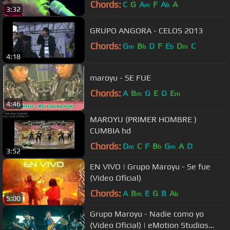
Chords:
C
G
A
F
A
A
m
b
3:32
GRUPO ANGORA - CELOS 2013
Chords:
G
B
D
F
E
D
C
m
b
b
m
4:18
maroyu - SE FUE
Chords:
A
B
G
E
D
E
m
m
4:46
MAROYU (PRIMER HOMBRE )
CUMBIA hd
Chords:
D
C
F
B
G
A
D
m
b
m
3:52
EN VIVO | Grupo Maroyu - Se fue
(Video Oficial)
Chords:
A
B
E
G
B
A
m
b
5:00
Grupo Maroyu - Nadie como yo
(Video Oficial) | eMotion Studios