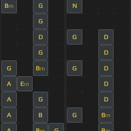
B
G
N
m
G
D
G
D
G
D
G
B
G
D
m
A
E
D
m
A
G
D
A
B
G
B
m
A
B
G
B
m
m