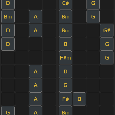
D
C#
G
B
A
B
G
m
m
D
A
B
G#
m
D
B
G
F#
G
m
A
D
A
G
A
F#
D
G
A
B
m