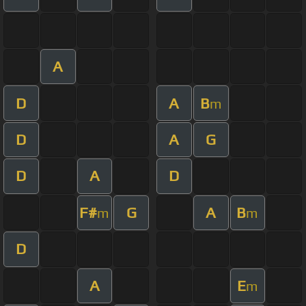
A
D
A
B
m
D
A
G
D
A
D
F#
G
A
B
m
m
D
A
E
m