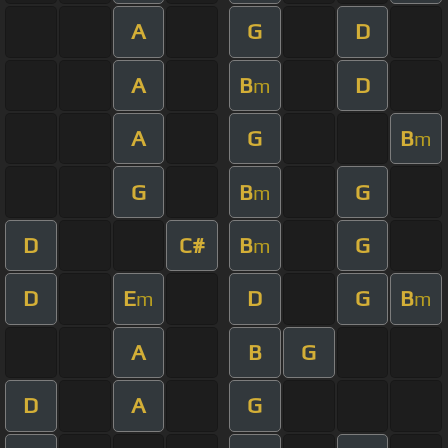
A
G
D
A
B
D
m
A
G
B
m
G
B
G
m
D
C#
B
G
m
D
E
D
G
B
m
m
A
B
G
D
A
G