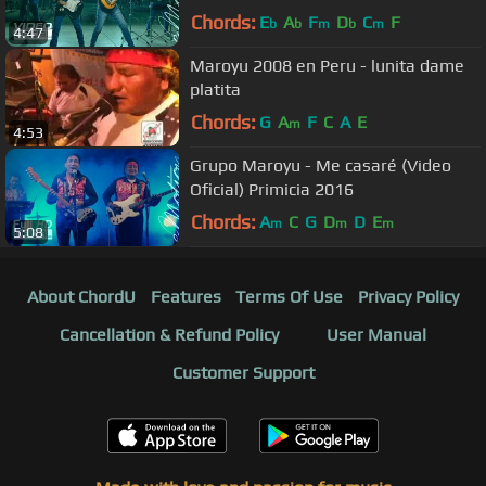
2018
Chords:
E
A
F
D
C
F
b
b
m
b
m
4:47
Maroyu 2008 en Peru - lunita dame
platita
Chords:
G
A
F
C
A
E
m
4:53
Grupo Maroyu - Me casaré (Video
Oficial) Primicia 2016
Chords:
A
C
G
D
D
E
m
m
m
5:08
About ChordU
Features
Terms Of Use
Privacy Policy
Cancellation & Refund Policy
User Manual
Customer Support