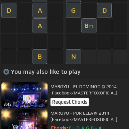
D
A
G
D
A
B
m
B
N
You may also like to play
MAROYU - EL DOMINGO @ 2014
[Facebook/MASTERFOXOFICIAL]
Request Chords
3:43
MAROYU - POR ELLA @ 2014
[Facebook/MASTERFOXOFICIAL]
Chords:
E
D
A
G
B
A
m
m
b