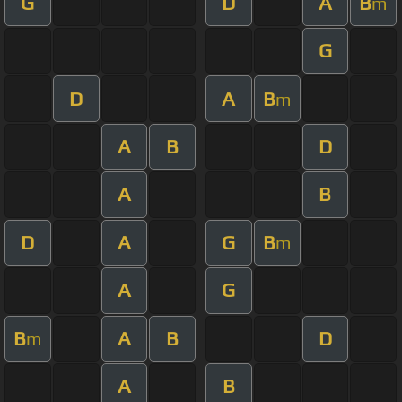
G
D
A
B
m
G
D
A
B
m
A
B
D
A
B
D
A
G
B
m
A
G
B
A
B
D
m
A
B