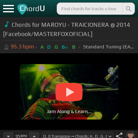
C
U
hord
Chords for MAROYU - TRAICIONERA @ 2014
[Facebook/MASTERFOXOFICIAL]
95.3
bpm
Standard Tuning (EADGBE)
A
D
G
B
B
m
Jam Along & Learn...
95
BPM