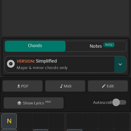
Chords
Beta
Notes
Simplified
VERSION:
Major & minor chords only
PDF
Midi
Edit
Hint
Autoscroll
Show
Lyrics
N