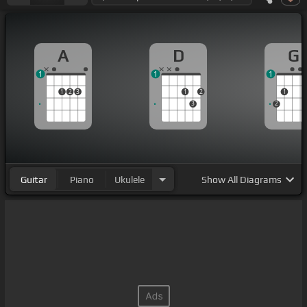
A
D
G
1
1
1
1
2
3
1
2
1
3
2
Guitar
Piano
Ukulele
Show
All Diagrams