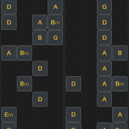
D
A
G
D
A
B
D
m
B
G
D
A
B
A
B
m
D
A
B
D
A
B
m
m
D
A
E
D
A
m