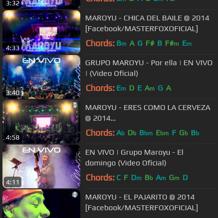
3:32
MAROYU - CHICA DEL BAILE @ 2014
[Facebook/MASTERFOXOFICIAL]
Chords:
B
A
G
F#
B
F#
E
m
m
m
4:33
GRUPO MAROYU - Por ella | EN VIVO
| (Video Oficial)
Chords:
E
D
E
A
G
A
m
m
3:40
MAROYU - ERES COMO LA CERVEZA
@ 2014
[Facebook/MASTERFOXOFICIAL]
Chords:
A
D
B
E
F
G
B
b
b
bm
bm
b
b
4:58
EN VIVO | Grupo Maroyu - El
domingo (Video Oficial)
Chords:
C
F
D
B
A
G
D
m
b
m
m
4:11
MAROYU - EL PAJARITO @ 2014
[Facebook/MASTERFOXOFICIAL]