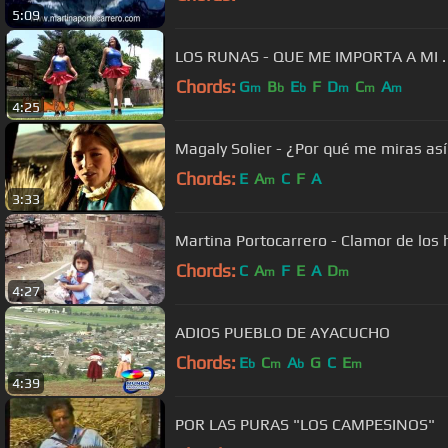
5:09
LOS RUNAS - QUE ME IMPORTA A MI .
Chords:
G
B
E
F
D
C
A
m
b
b
m
m
m
4:25
Magaly Solier - ¿Por qué me miras as
Chords:
E
A
C
F
A
m
3:33
Martina Portocarrero - Clamor de los
Chords:
C
A
F
E
A
D
m
m
4:27
ADIOS PUEBLO DE AYACUCHO
Chords:
E
C
A
G
C
E
b
m
b
m
4:39
POR LAS PURAS "LOS CAMPESINOS"