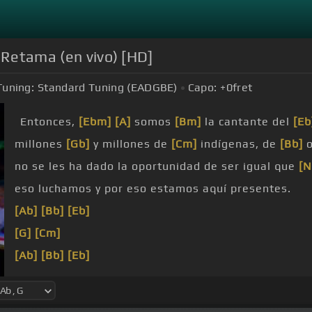
 Retama (en vivo) [HD]
Tuning:
Standard Tuning (EADGBE)
Capo:
+0
fret
Entonces,
[Ebm]
[A]
somos
[Bm]
la cantante del
[Eb
millones
[Gb]
y millones de
[Cm]
indígenas, de
[Bb]
o
no se les ha dado la oportunidad de ser igual que
[N
eso luchamos y por eso estamos aquí presentes.
[Ab]
[Bb]
[Eb]
[G]
[Cm]
[Ab]
[Bb]
[Eb]
[G]
[Cm]
[Cm]
[Eb]