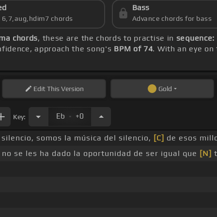
ed
Bass
s 6,7,aug,hdim7 chords
Advance chords for bass
ama chords
, these are the chords to practise in
sequence: 
onfidence, approach the song's
BPM of 74
. With an eye on
Edit
This Version
Gold
.
Eb
+0
Key:
silencio, somos la música del silencio,
[C]
de esos mil
no se les ha dado la oportunidad de ser igual que
[N]
t