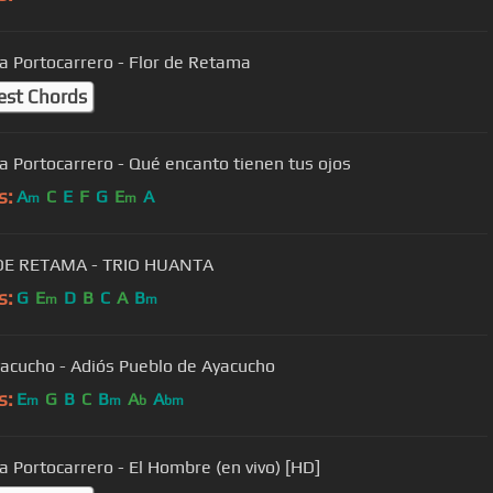
a Portocarrero - Flor de Retama
est Chords
a Portocarrero - Qué encanto tienen tus ojos
s:
A
C
E
F
G
E
A
m
m
DE RETAMA - TRIO HUANTA
s:
G
E
D
B
C
A
B
m
m
yacucho - Adiós Pueblo de Ayacucho
s:
E
G
B
C
B
A
A
m
m
b
bm
a Portocarrero - El Hombre (en vivo) [HD]