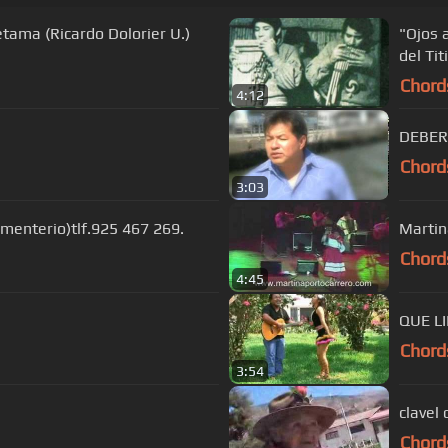
ama (Ricardo Dolorier U.)
"Ojos 
del Tit
Chord
4:12
DEBER
Chord
3:03
ementerio)tlf.925 467 269.
Martin
Chord
4:45
QUE L
Chord
3:54
clavel
Chord