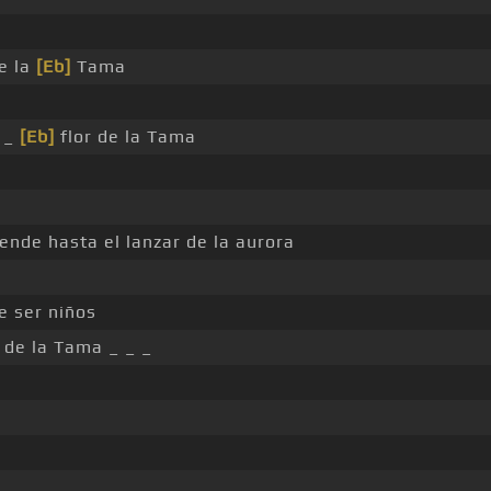
de la
[Eb]
Tama
_
[Eb]
flor de la Tama
ende hasta el lanzar de la aurora
e ser niños
de la Tama _ _ _