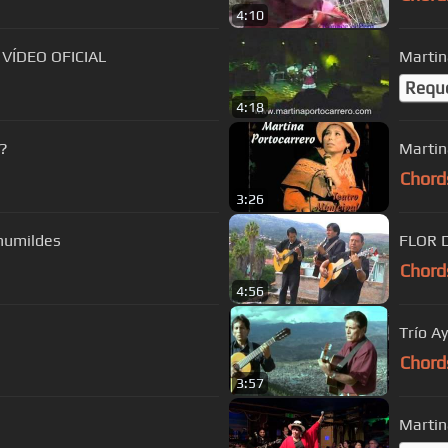
4:10
 VÍDEO OFICIAL
Martin
Requ
4:18
í?
Martin
Chord
3:26
 humildes
FLOR 
Chord
4:56
Trío A
Chord
3:57
Martin