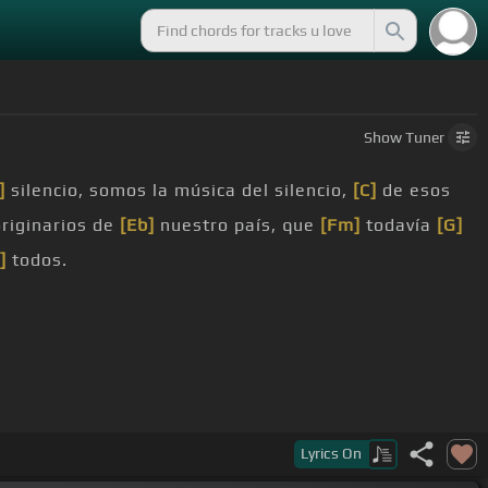
Show
Tuner
]
silencio, somos la música del silencio,
[C]
de esos
riginarios de
[Eb]
nuestro país, que
[Fm]
todavía
[G]
]
todos.
Lyrics
On