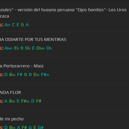
azules" - versión del huayno peruano "Ojos bonitos"- Los Uros
icaca
s:
A
C
E
G
A
m
IA ODIARTE POR TUS MENTIRAS
s:
A
E
B
G
E
D
D
bm
b
b
bm
b
a Portocarrero - Maiz
s:
D
B
F#
G
B
E
F#
m
m
m
INDA FLOR
s:
A
B
E
F#
D
F#
m
m
 de mi pecho
s:
D
B
A
F#
G
E
G#
m