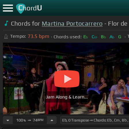
C
U
hord
Chords for
Martina Portocarrero
- Flor de
73.5
bpm
Tempo:
Chords used:
E
C
B
A
G
b
m
b
b
Jam Along & Learn...
100
➙
74
BPM
%