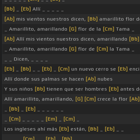
[Bb]
_
[Eb]
Allí _ _ _ _ _
[Ab]
mis vientos nuestros dicen,
[Bb]
amarillito flor 
_ Amarillito, amarillando
[G]
flor de la
[Cm]
Tama _
[Ab]
Allí mis vientos nuestros dicen, amarillando
[Bb]
_ Amarillito, amarillando
[G]
flor de
[Cm]
la Tama _
_ _ Dicen, _ _ _ _
[Eb]
_
[Bb]
_ _
[Eb]
_
[Cm]
un nuevo cerro se
[Eb]
enci
Allí donde sus palmas se hacen
[Ab]
nubes
Y sus niños
[Bb]
tienen que ser hombres
[Eb]
antes d
Allí amarillito, amarillando,
[G]
[Cm]
crece la flor
[Ab]
_
[Bb]
_
[Eb]
_ _ _ _ _ _
_
[Cm]
_ _ _ _ _
[Em]
_
[Cm]
_
Los ingleses ahí más
[Eb]
están,
[Bb]
_
[Eb]
_ _
_ _ _ _
[Cm]
_ _
[Eb]
_
[Bb]