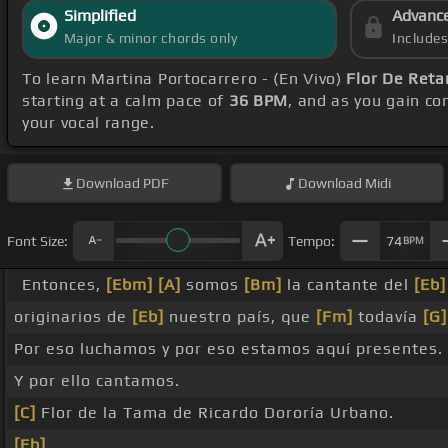
Simplified
Advanc
Major & minor chords only
Include
To learn Martina Portocarrero - (En Vivo)
Flor De Ret
starting at a calm pace of
36 BPM
, and as you gain c
your vocal range.
Download
PDF
Download
Midi
Font Size:
Tempo:
74
BPM
Entonces,
[Ebm]
[A]
somos
[Bm]
la cantante del
[Eb]
originarios de
[Eb]
nuestro país, que
[Fm]
todavía
[G]
Por eso luchamos y por eso estamos aquí presentes.
Y por ello cantamos.
[C]
Flor de la Tama de Ricardo Dororía Urbano.
[Eb]
_