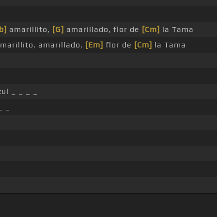
b]
amarillito,
[G]
amarillado, flor de
[Cm]
la Tama
marillito, amarillado,
[Em]
flor de
[Cm]
la Tama
ul _ _ _ _
_ _