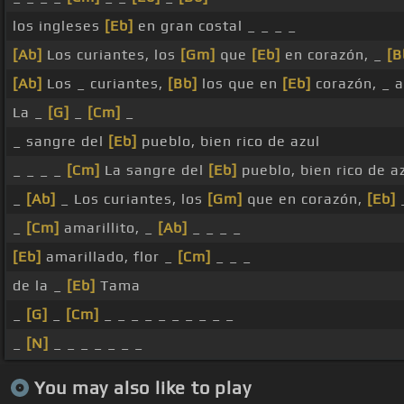
los ingleses
[Eb]
en gran costal _ _ _ _
[Ab]
Los curiantes, los
[Gm]
que
[Eb]
en corazón, _
[B
[Ab]
Los _ curiantes,
[Bb]
los que en
[Eb]
corazón, _ a
La _
[G]
_
[Cm]
_
_ sangre del
[Eb]
pueblo, bien rico de azul
_ _ _ _
[Cm]
La sangre del
[Eb]
pueblo, bien rico de az
_
[Ab]
_ Los curiantes, los
[Gm]
que en corazón,
[Eb]
_
[Cm]
amarillito, _
[Ab]
_ _ _ _
[Eb]
amarillado, flor _
[Cm]
_ _ _
de la _
[Eb]
Tama
_
[G]
_
[Cm]
_ _ _ _ _ _ _ _ _ _
_
[N]
_ _ _ _ _ _ _
You may also like to play