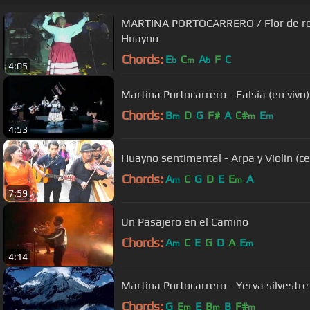
MARTINA PORTOCARRERO / Flor de ret
Huayno
Chords:
E
C
A
F
C
b
m
b
4:05
Martina Portocarrero - Falsía (en vivo)
Chords:
B
D
G
F#
A
C#
E
m
m
m
4:53
Huayno sentimental - Arpa y Violin (c
Chords:
A
C
G
D
E
E
A
m
m
7:59
Un Pasajero en el Camino
Chords:
A
C
E
G
D
A
E
m
m
4:14
Martina Portocarrero - Yerva silvestre
Chords:
G
E
E
B
B
F#
m
m
m