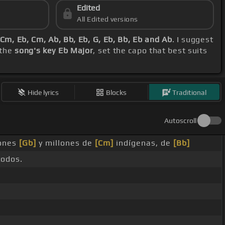
Edited
All Edited versions
Cm, Eb, Cm, Ab, Bb, Eb, G, Eb, Bb, Eb and Ab
. I suggest
 the
song's key Eb Major
, set the capo that best suits
Hide lyrics
Blocks
Traditional
Autoscroll
lones
[Gb]
y millones de
[Cm]
indígenas, de
[Bb]
odos.