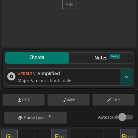
Chords
Beta
Notes
Simplified
VERSION:
Major & minor chords only
PDF
Midi
Edit
Hint
Autoscroll
Show
Lyrics
G
F
B
b
m
bm