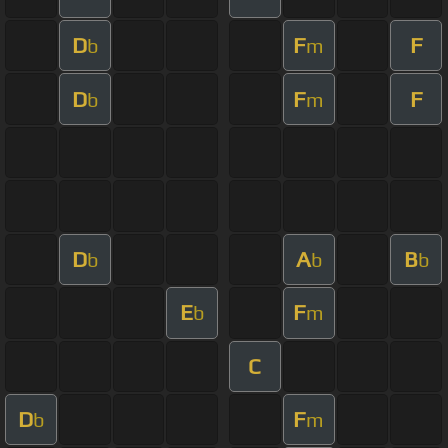
D
F
F
b
m
D
F
F
b
m
D
A
B
b
b
b
E
F
b
m
C
D
F
b
m