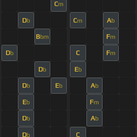
C
m
D
C
A
b
m
b
B
F
bm
m
D
C
F
b
m
D
E
b
b
D
E
A
b
b
b
E
F
b
m
D
A
b
b
D
C
b