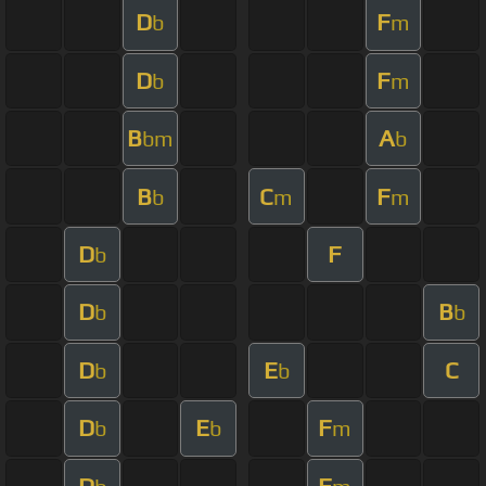
D
F
b
m
D
F
b
m
B
A
bm
b
B
C
F
b
m
m
D
F
b
D
B
b
b
D
E
C
b
b
D
E
F
b
b
m
D
F