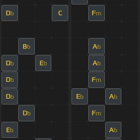
D
C
F
b
m
B
A
b
b
D
E
A
b
b
b
D
F
b
m
D
E
A
b
b
b
D
F
b
m
E
A
b
b