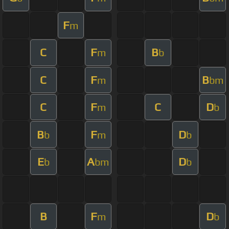
F
m
C
F
B
m
b
C
F
B
m
bm
C
F
C
D
m
b
B
F
D
b
m
b
E
A
D
b
bm
b
B
F
D
m
b