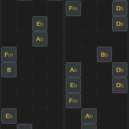
F
D
m
b
E
D
b
b
A
b
F
B
m
b
B
A
D
b
b
E
D
b
b
F
m
E
A
b
b