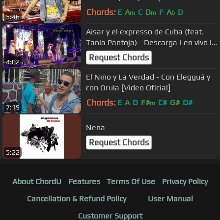
Chords:
E
A
C
D
F
A
D
m
m
b
5:46
Aisar y el expresso de Cuba (feat.
Tania Pantoja) - Descarga | en vivo la
Piragua | 2019
Request Chords
4:02
El Niño y La Verdad - Con Elegguá y
con Orula [Video Oficial]
Chords:
E
A
D
F#
C#
G#
D#
m
7:19
Nena
Request Chords
5:22
About ChordU
Features
Terms Of Use
Privacy Policy
Cancellation & Refund Policy
User Manual
Customer Support