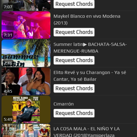
2019
Request Chords
7:07
Maykel Blanco en vivo Modena
(2013)
Request Chords
7:31
Summer latin▶ BACHATA-SALSA-
MERENGUE-RUMBA
Request Chords
2:46
Elito Revé y su Charangon - Ya sé
Cantar, Ya sé Bailar
Request Chords
4:45
Cimarrón
Request Chords
5:49
LA COSA MALA - EL NIÑO Y LA
VERDAD (2018)Yamiperlaza