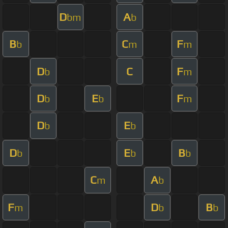
D
A
bm
b
B
C
F
b
m
m
D
C
F
b
m
D
E
F
b
b
m
D
E
b
b
D
E
B
b
b
b
C
A
m
b
F
D
B
m
b
b