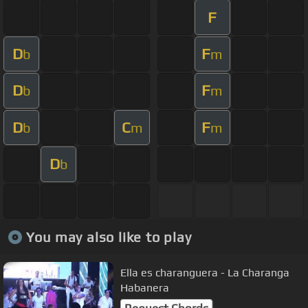
F
D
F
b
m
D
F
b
m
D
C
F
b
m
m
D
b
You may also like to play
Ella es charanguera - La Charanga
Habanera