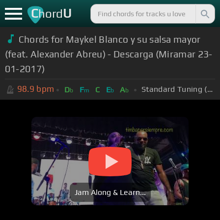
C
U
hord
Chords for Maykel Blanco y su salsa mayor
(feat. Alexander Abreu) - Descarga (Miramar 23-
01-2017)
98.9
bpm
Standard Tuning (EADGBE)
D
F
C
E
A
b
m
b
b
Jam Along & Learn...