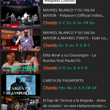
Request Chords
5:14
MAYKEL BLANCO Y SU SALSA
MAYOR - Potpourri (Official Video
HD)
Chords:
D
C
E
G
A
F#
B
m
m
m
7:34
MAYKEL BLANCO Y SU SALSA
MAYOR & MAYKEL FONTS - Dale Lo
Que Lleva (Official Video HD)
Chords:
E
D
A
E
G
B
C
m
m
5:14
Elito Revé y su Charangón - La
Rumba feat Paulo FG
Chords:
G
D
A
E
A
F
B
m
9:16
CARITA DE PASAPORTE
Chords:
F#
B
D
A
E
C#
G#
m
m
5:38
El hijo de Teresa y la llegada - Amor
de mulato | en vivo Habaneciendo |