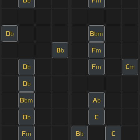
b
m
D
B
b
bm
B
F
b
m
D
F
C
b
m
m
D
b
B
A
bm
b
D
C
b
F
B
C
m
b