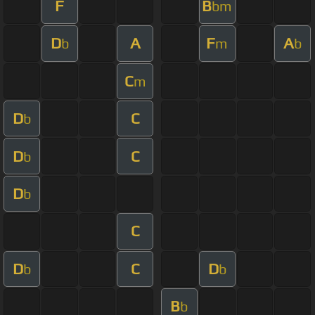
F
B
bm
D
A
F
A
b
m
b
C
m
D
C
b
D
C
b
D
b
C
D
C
D
b
b
B
b