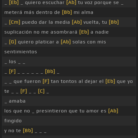
_
[Eb]
_ quiero escuchar
[Ab]
tu voz porque se _
meterá más dentro de
[Bb]
mi alma
_
[Cm]
puedo dar la media
[Ab]
vuelta, tu
[Bb]
suplicación no me asombrará
[Eb]
a nadie
_
[G]
quiero platicar a
[Ab]
solas con mis
sentimientos
_ los _ _
_
[F]
_ _ _ _ _ _
[Bb]
_
_ _ que fueron
[F]
tan tontos al dejar el
[Eb]
que yo
te _ _
[F]
_ _
[C]
_
_ amaba
los que no _ presintieron que tu amor es
[Ab]
fingido
y no te
[Bb]
_ _ _