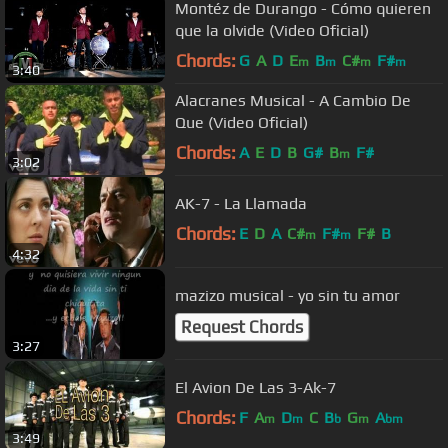
Montéz de Durango - Cómo quieren
que la olvide (Video Oficial)
Chords:
G
A
D
E
B
C#
F#
m
m
m
m
3:40
Alacranes Musical - A Cambio De
Que (Video Oficial)
Chords:
A
E
D
B
G#
B
F#
m
3:02
AK-7 - La Llamada
Chords:
E
D
A
C#
F#
F#
B
m
m
4:32
mazizo musical - yo sin tu amor
Request Chords
3:27
El Avion De Las 3-Ak-7
Chords:
F
A
D
C
B
G
A
m
m
b
m
bm
3:49