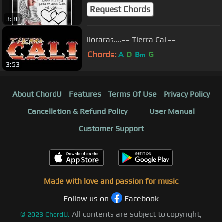
Request Chords
3:30
lloraras....== Tierra Cali==
Chords:
A
D
B
G
m
3:53
About ChordU
Features
Terms Of Use
Privacy Policy
Cancellation & Refund Policy
User Manual
Customer Support
Made with love and passion for music
Follow us on
Facebook
All contents are subject to copyright,
©
2023
ChordU.