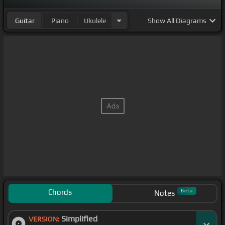
Guitar
Piano
Ukulele
Show
All Diagrams
Chords
Beta
Notes
Simplified
VERSION: