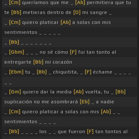
_
[Cm]
queríamos que me _
[Ab]
permitiera que tu
te
[Bb]
metieras dentro de
[D]
mi sangre _
_
[Cm]
quiero platicar
[Ab]
a solas con mis
sentimientos _ _ _ _ _
_
[Bb]
_ _ _ _ _ _ _
_
[Gbm]
_ _ _ no sé cómo
[F]
fui tan tonto al
entregarte
[Bb]
mi corazón
_
[Ebm]
tu _
[Bb]
_ chiquitita, _
[F]
échame _ _ _ _
_ _
_
[Gm]
quiero dar la media
[Ab]
vuelta, tu _
[Bb]
suplicación no me asombrará
[Eb]
_ a nadie
_
[Cm]
quiero platicar a solas con mis
[Ab]
_ _
sentimientos _ _ _ _
_
[Bb]
_ _ _ _ los _ _ que fueron
[F]
tan tontos al