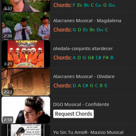
Chords:
F
E
B
C
C
G
G
b
b
m
m
3:31
Alacranes Musical - Magdalena
Chords:
G
D
E
B
D
C
b
b
m
2:38
olvidala-conjunto atardecer
Chords:
A
D
G
G#
C#
F#
B
3:21
Alacranes Musical - Olvidare
Chords:
D
A
C#
G
C
B
E
2:23
DGO Musical - Confidente
Request Chords
2:58
Yo Sin Tu AmoR- Mazizo Musical