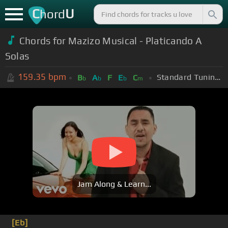
C
U
hord
Chords for
Mazizo Musical - Platicando A
Solas
159.35
bpm
Standard Tuning (EADGBE)
B
A
F
E
C
b
b
b
m
Jam Along & Learn...
[Eb]