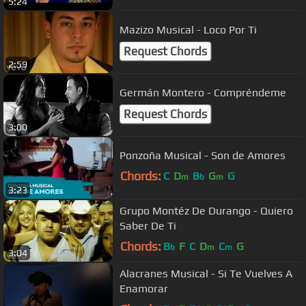
5:24
Mazizo Musical - Loco Por Ti
Request Chords
2:59
Germán Montero - Compréndeme
Request Chords
3:00
Ponzoña Musical - Son de Amores
Chords:
C
D
B
G
G
m
b
m
3:23
Grupo Montéz De Durango - Quiero
Saber De Ti
Chords:
B
F
C
D
C
G
b
m
m
3:04
Alacranes Musical - Si Te Vuelves A
Enamorar