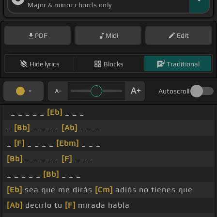
Major & minor chords only
PDF
Midi
Edit
Hide lyrics
Blocks
Traditional
Autoscroll
_ _ _ _ _
[Eb]
_ _ _
_
[Bb]
_ _ _ _
[Ab]
_ _ _
_
[F]
_ _ _ _
[Ebm]
_ _ _
[Bb]
_ _ _ _ _
[F]
_ _ _
_ _ _ _ _
[Bb]
_ _ _
[Eb]
sea que me dirás
[Cm]
adiós no tienes que
[Ab]
decirlo tu
[F]
mirada habla