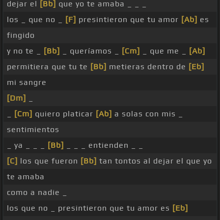
dejar el
[Bb]
que yo te amaba _ _ _
los _ que no _
[F]
presintieron que tu amor
[Ab]
es
fingido
y no te _
[Bb]
_ queríamos _
[Cm]
_ que me _
[Ab]
permitiera que tu te
[Bb]
metieras dentro de
[Eb]
mi sangre
[Dm]
_
_
[Cm]
quiero platicar
[Ab]
a solas con mis _
sentimientos
_ ya _ _ _
[Bb]
_ _ _ entienden _ _
[C]
los que fueron
[Bb]
tan tontos al dejar el que yo
te amaba
como a nadie _
los que no _ presintieron que tu amor es
[Eb]