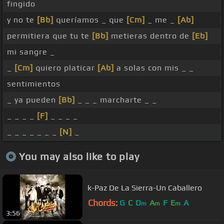
fingido
y no te
[Bb]
queríamos _ que
[Cm]
_ me _
[Ab]
permitiera que tu te
[Bb]
metieras dentro de
[Eb]
mi sangre _
_
[Cm]
quiero platicar
[Ab]
a solas con mis _ _
sentimientos
_ ya pueden
[Bb]
_ _ _ marcharte _ _
_ _ _ _
[F]
_ _ _ _
_ _ _ _ _ _ _
[N]
_
You may also like to play
k-Paz De La Sierra-Un Caballero
Chords:
G
C
D
A
F
E
A
m
m
m
3:56