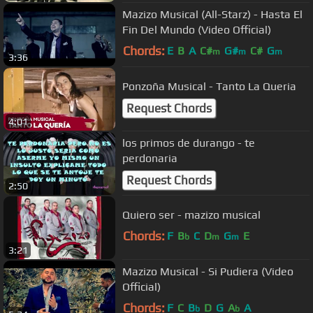
Mazizo Musical (All-Starz) - Hasta El
Fin Del Mundo (Video Official)
Chords:
E
B
A
C#
G#
C#
G
m
m
m
3:36
Ponzoña Musical - Tanto La Queria
Request Chords
4:01
los primos de durango - te
perdonaria
Request Chords
2:50
Quiero ser - mazizo musical
Chords:
F
B
C
D
G
E
b
m
m
3:21
Mazizo Musical - Si Pudiera (Video
Official)
Chords:
F
C
B
D
G
A
A
b
b