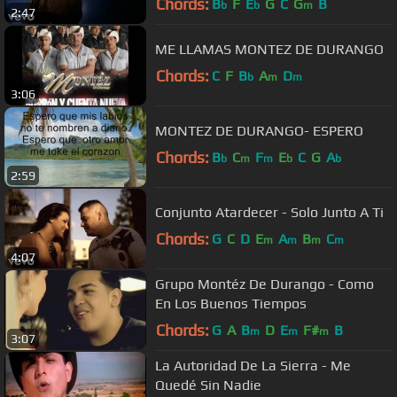
Chords:
B
F
E
G
C
G
B
b
b
m
2:47
ME LLAMAS MONTEZ DE DURANGO
Chords:
C
F
B
A
D
b
m
m
3:06
MONTEZ DE DURANGO- ESPERO
Chords:
B
C
F
E
C
G
A
b
m
m
b
b
2:59
Conjunto Atardecer - Solo Junto A Ti
Chords:
G
C
D
E
A
B
C
m
m
m
m
4:07
Grupo Montéz De Durango - Como
En Los Buenos Tiempos
Chords:
G
A
B
D
E
F#
B
m
m
m
3:07
La Autoridad De La Sierra - Me
Quedé Sin Nadie