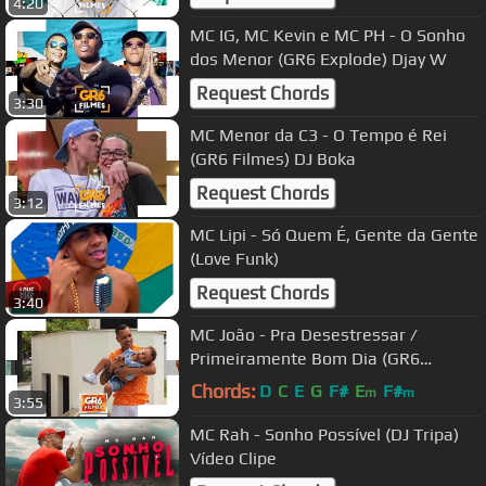
4:20
MC IG, MC Kevin e MC PH - O Sonho
dos Menor (GR6 Explode) Djay W
Request Chords
3:30
MC Menor da C3 - O Tempo é Rei
(GR6 Filmes) DJ Boka
Request Chords
3:12
MC Lipi - Só Quem É, Gente da Gente
(Love Funk)
Request Chords
3:40
MC João - Pra Desestressar /
Primeiramente Bom Dia (GR6
Filmes) Djay W
Chords:
D
C
E
G
F#
E
F#
m
m
3:55
MC Rah - Sonho Possível (DJ Tripa)
Vídeo Clipe