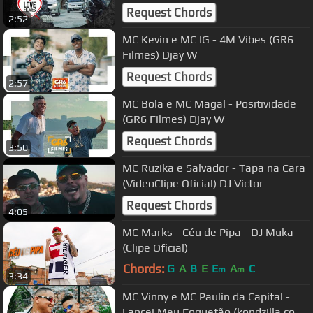
Request Chords
2:52
MC Kevin e MC IG - 4M Vibes (GR6
Filmes) Djay W
Request Chords
2:57
MC Bola e MC Magal - Positividade
(GR6 Filmes) Djay W
Request Chords
3:50
MC Ruzika e Salvador - Tapa na Cara
(VideoClipe Oficial) DJ Victor
Request Chords
4:05
MC Marks - Céu de Pipa - DJ Muka
(Clipe Oficial)
Chords:
G
A
B
E
E
A
C
m
m
3:34
MC Vinny e MC Paulin da Capital -
Lancei Meu Foguetão (kondzilla.com)