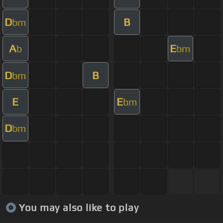
D
B
bm
A
E
b
bm
D
B
bm
E
E
bm
D
bm
You may also like to play