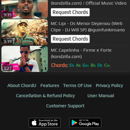
(kondzilla.com) | Official Music Video
Request Chords
3:35
MC Lipi - Os Menor Depenou (Web
Clipe - DJ Will SP) @iguinfunkinsano
Request Chords
3:39
MC Capelinha - Firme e Forte
(kondzilla.com)
Chords:
E
A
G
B
D
C
b
b
m
b
b
m
3:27
About ChordU
Features
Terms Of Use
Privacy Policy
Cancellation & Refund Policy
User Manual
Customer Support