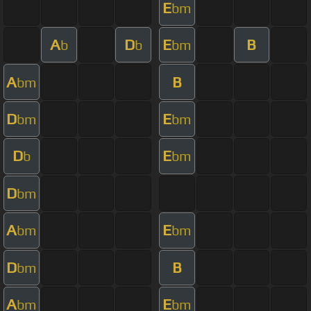
E
bm
A
D
E
B
b
b
bm
A
B
bm
D
E
bm
bm
D
E
b
bm
D
bm
A
E
bm
bm
D
B
bm
A
E
bm
bm