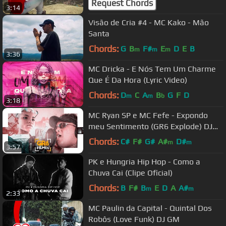
Request Chords
3:14
Visão de Cria #4 - MC Kako - Mão
Santa
Chords:
G
B
F#
E
D
E
B
m
m
m
3:36
MC Dricka - E Nós Tem Um Charme
Que É Da Hora (Lyric Video)
Chords:
D
C
A
B
G
F
D
m
m
b
3:18
MC Ryan SP e MC Fefe - Expondo
meu Sentimento (GR6 Explode) DJ
Boy
Chords:
C#
F#
G#
A#
D#
m
m
3:57
PK e Hungria Hip Hop - Como a
Chuva Cai (Clipe Oficial)
Chords:
B
F#
B
E
D
A
A#
m
m
2:33
MC Paulin da Capital - Quintal Dos
Robôs (Love Funk) DJ GM