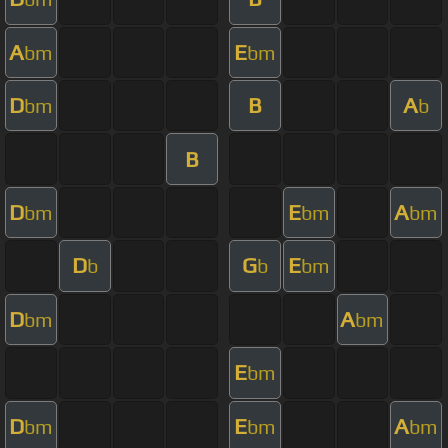
A
E
bm
bm
D
B
A
bm
b
B
D
E
A
bm
bm
bm
D
G
E
b
b
bm
D
A
bm
bm
E
bm
D
E
A
bm
bm
bm