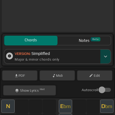
Chords
Beta
Notes
Simplified
VERSION:
Major & minor chords only
PDF
Midi
Edit
Hint
Autoscroll
Show
Lyrics
N
E
D
bm
bm