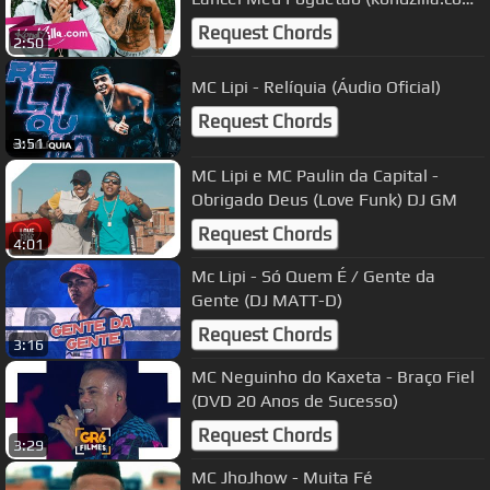
| Official Music Video
Request Chords
2:50
MC Lipi - Relíquia (Áudio Oficial)
Request Chords
3:51
MC Lipi e MC Paulin da Capital -
Obrigado Deus (Love Funk) DJ GM
Request Chords
4:01
Mc Lipi - Só Quem É / Gente da
Gente (DJ MATT-D)
Request Chords
3:16
MC Neguinho do Kaxeta - Braço Fiel
(DVD 20 Anos de Sucesso)
Request Chords
3:29
MC JhoJhow - Muita Fé