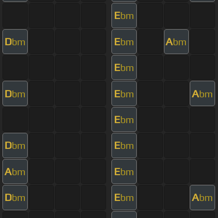
E
bm
D
E
A
bm
bm
bm
E
bm
D
E
A
bm
bm
bm
E
bm
D
E
bm
bm
A
E
bm
bm
D
E
A
bm
bm
bm