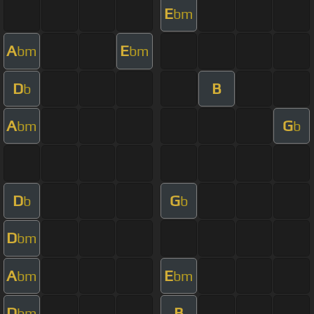
E
bm
A
E
bm
bm
D
B
b
A
G
bm
b
D
G
b
b
D
bm
A
E
bm
bm
D
B
bm