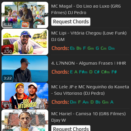
MC Magal - Do Lixo ao Luxo (GR6
Filmes) DJ Pedro
Request Chords
4:32
MC Lipi - Vitória Chegou (Love Funk)
DJ GM
Chords:
E
B
F
G
G
C
D
b
b
m
m
m
3:50
4. L7NNON - Algumas Frases | HHR
Chords:
E
A
F#
D
C#
C#
F#
m
m
3:22
MC Lele JP e MC Neguinho do Kaxeta
- Sou Vitorioso (DJ Pedro)
Chords:
D
F
A
D
B
G
A
m
m
b
m
4:17
MC Hariel - Camisa 10 (GR6 Filmes)
Djay W
Request Chords