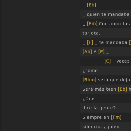
_
[Eb]
_
_ quien te mandaba
_
[Fm]
Con amor la
tarjeta,
_
[F]
_ te mandaba
[Ab]
A
[F]
_
_ _ _ _ _
[C]
_ vece
¿cómo
[Bbm]
será que dej
Será más bien
[Eb]
h
¿Qué
dice la gente?
Siempre en
[Fm]
silencio, ¿quién