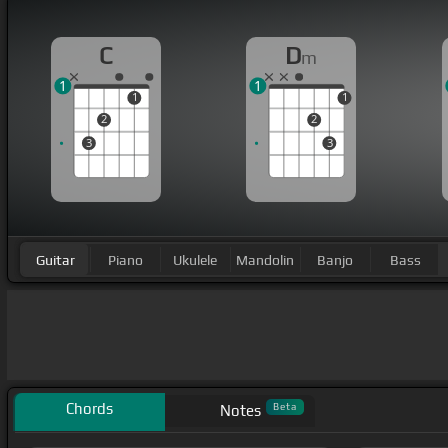
C
D
m
1
1
1
1
2
2
3
3
Guitar
Piano
Ukulele
Mandolin
Banjo
Bass
Chords
Beta
Notes