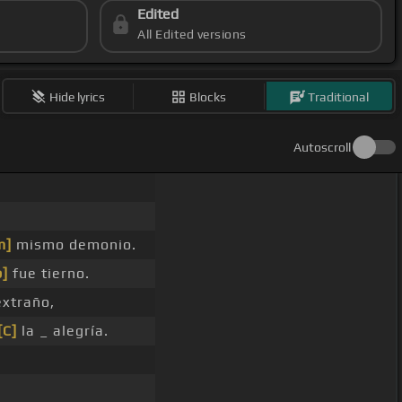
Edited
All Edited versions
Hide lyrics
Blocks
Traditional
Autoscroll
m]
mismo demonio.
b]
fue tierno.
xtraño,
[C]
la _ alegría.