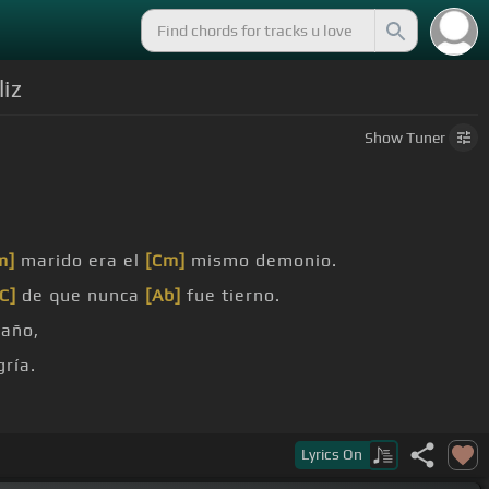
liz
Show
Tuner
m]
marido era el
[Cm]
mismo demonio.
[C]
de que nunca
[Ab]
fue tierno.
año,
gría.
Lyrics
On