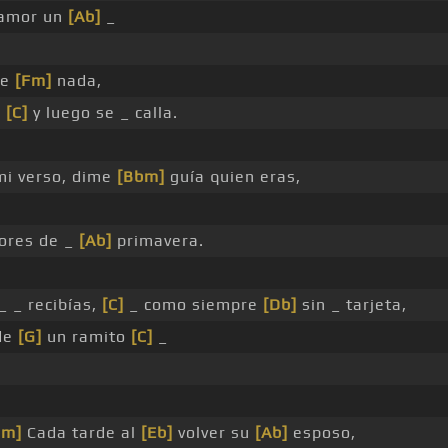
 amor un
[Ab]
_
be
[Fm]
nada,
o
[C]
y luego se _ calla.
i verso, dime
[Bbm]
guía quien eras,
lores de _
[Ab]
primavera.
_ _ recibías,
[C]
_ como siempre
[Db]
sin _ tarjeta,
de
[G]
un ramito
[C]
_
bm]
Cada tarde al
[Eb]
volver su
[Ab]
esposo,