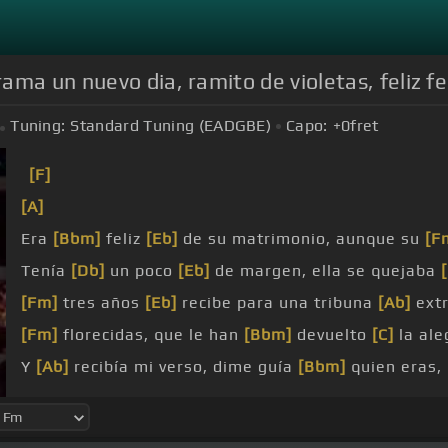
ma un nuevo dia, ramito de violetas, feliz fe
Tuning:
Standard Tuning (EADGBE)
Capo:
+0
fret
[F]
[A]
Era
[Bbm]
feliz
[Eb]
de su matrimonio, aunque su
[F
Tenía
[Db]
un poco
[Eb]
de margen, ella se quejaba
[Fm]
tres años
[Eb]
recibe para una tribuna
[Ab]
extr
[Fm]
florecidas, que le han
[Bbm]
devuelto
[C]
la ale
Y
[Ab]
recibía mi verso, dime guía
[Bbm]
quien eras,
quien te mandaba flores de
[Ab]
primavera.