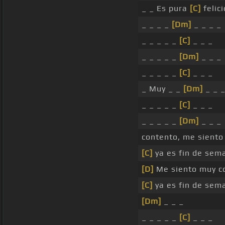
_ _ Es pura
[C]
felici
_ _ _ _
[Dm]
_ _ _ _
_ _ _ _ _
[C]
_ _ _
_ _ _ _ _
[Dm]
_ _ _
_ _ _ _ _
[C]
_ _ _
_ Muy _ _
[Dm]
_ _ 
_ _ _ _ _
[C]
_ _ _
_ _ _ _ _
[Dm]
_ _ _
contento, me siento 
[C]
ya es fin de sema
[D]
Me siento muy co
[C]
ya es fin de sema
[Dm]
_ _ _
_ _ _ _ _
[C]
_ _ _