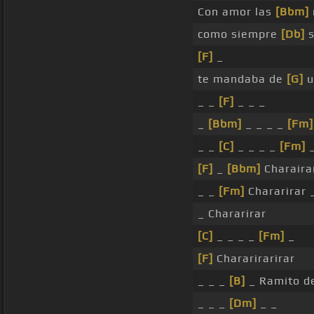
Con amor las
[Bbm]
como siempre
[Db]
s
[F]
_
te mandaba de
[G]
u
_ _
[F]
_ _ _
_
[Bbm]
_ _ _ _
[Fm]
_ _
[C]
_ _ _ _
[Fm]
_
[F]
_
[Bbm]
Charaira
_ _
[Fm]
Chararirar 
_ Chararirar
[C]
_ _ _ _
[Fm]
_
[F]
Chararirarirar
_ _ _
[B]
_ Ramito de
_ _ _
[Dm]
_ _