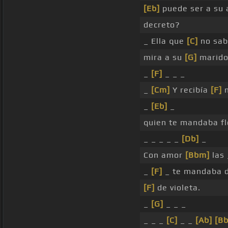
[Eb]
puede ser a su
decreto?
_ Ella que
[C]
no sa
mira a su
[G]
marid
_
[F]
_ _ _
_
[Cm]
Y recibía
[F]
m
_
[Eb]
_
quien te mandaba f
_ _ _ _ _
[Db]
_
Con amor
[Bbm]
las 
_
[F]
_ te mandaba 
[F]
de violeta.
_
[G]
_ _ _
_ _ _
[C]
_ _
[Ab]
[B