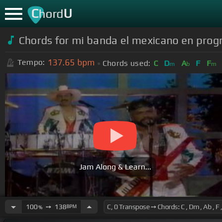
C
U
hord
Chords for
mi banda el mexicano en progra
137.65
bpm
Tempo:
Chords used:
C
D
A
F
F
m
b
m
Jam Along & Learn...
100
➙
138
BPM
%