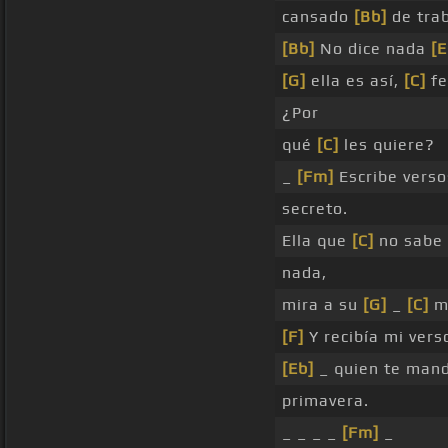
cansado
[Bb]
de tra
[Bb]
No dice nada
[E
[G]
ella es así,
[C]
fe
¿Por
qué
[C]
les quiere?
_
[Fm]
Escribe verso
secreto.
Ella que
[C]
no sabe
nada,
mira a su
[G]
_
[C]
ma
[F]
Y recibía mi vers
[Eb]
_ quien te mand
primavera.
_ _ _ _
[Fm]
_