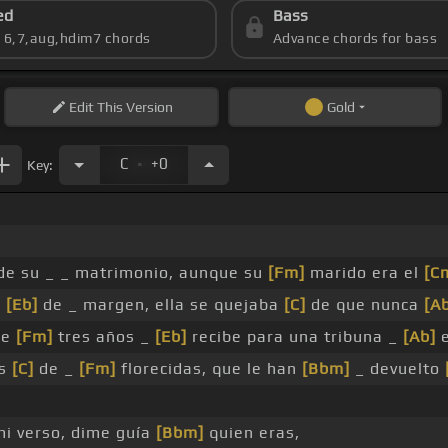
ed
Bass
s 6,7,aug,hdim7 chords
Advance chords for bass
Edit
This Version
Gold
.
C
+0
Key:
e su _ _ matrimonio, aunque su
[Fm]
marido era el
[C
o
[Eb]
de _ margen, ella se quejaba
[C]
de que nunca
[A
ce
[Fm]
tres años _
[Eb]
recibe para una tribuna _
[Ab]
e
as
[C]
de _
[Fm]
florecidas, que le han
[Bbm]
_ devuelto
mi verso, dime guía
[Bbm]
quien eras,