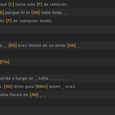
bajo
[C]
baila vida
[F]
de rebocón.
b]
porque él lo
[Ab]
sabe todo, _
liz
[F]
de cualquier modo.
s, _
[Eb]
eres mamá de su amor
[Ab]
_
[Fm]
rido y luego se _ calla. _ _ _ _ _
o,
[Ab]
dime guía
[Bbm]
quien _ eras,
aba flores de
[Ab]
_ _