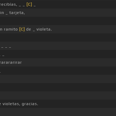
recibías, _ _
[C]
_
in _ tarjeta,
n ramito
[C]
de _ violeta.
_ _ _
 _
rarararirar
_
 violetas, gracias.