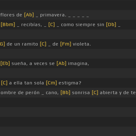
 flores de
[Ab]
_ primavera. _ _ _ _ _
s
[Bbm]
_ recibías, _
[C]
_ como siempre sin
[Db]
_
[G]
de un ramito
[C]
_ de
[Fm]
violeta.
s
[Eb]
sueña, a veces se
[Ab]
imagina,
a
[C]
a ella tan sola
[Cm]
estigma?
ombre de perón _ cano,
[Bb]
sonrisa
[C]
abierta y de t