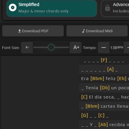
Simplified
Advanc
Major & minor chords only
Include
Download
PDF
Download
Midi
Font Size:
Tempo:
138
BPM
_ _ _ _
[F]
_ _ _ _
_ _ _ _ _ _
[A]
_
Era
[Bbm]
feliz
[Eb]
d
_ Tenía
[Db]
un poc
[C]
El día seca, _ ha
_
[Bbm]
cartas llen
[G]
_ _
[C]
_
_ _ Y _
[Ab]
recibía 