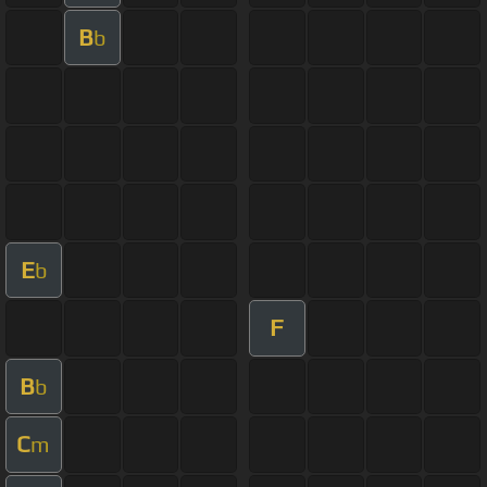
B
b
E
b
F
B
b
C
m