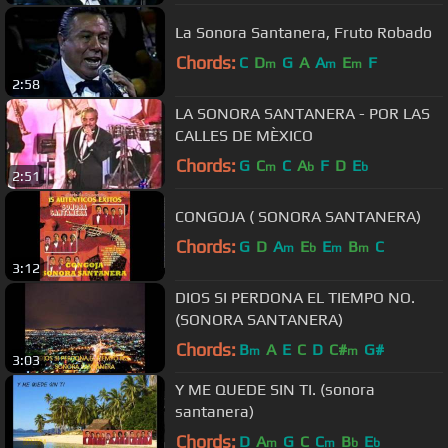
La Sonora Santanera, Fruto Robado
Chords:
C
D
G
A
A
E
F
m
m
m
2:58
LA SONORA SANTANERA - POR LAS
CALLES DE MÈXICO
Chords:
G
C
C
A
F
D
E
m
b
b
2:51
CONGOJA ( SONORA SANTANERA)
Chords:
G
D
A
E
E
B
C
m
b
m
m
3:12
DIOS SI PERDONA EL TIEMPO NO.
(SONORA SANTANERA)
Chords:
B
A
E
C
D
C#
G#
m
m
3:03
Y ME QUEDE SIN TI. (sonora
santanera)
Chords:
D
A
G
C
C
B
E
m
m
b
b