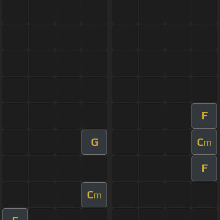
F
G
C
m
F
C
m