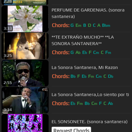
2:28
PERFUME DE GARDENIAS. (sonora
santanera)
Chords:
G
E
B
D
C
A
B
m
bm
3:33
**TE EXTRAÑO MUCHO** **LA
SONORA SANTANERA**
Chords:
G
A
E
F
C
C
F
b
b
m
m
3:25
La Sonora Santanera, Mi Razon
Chords:
B
F
E
F
C
C
D
b
b
m
m
b
2:55
La Sonora Santanera,Lo siento por ti
Chords:
E
F
B
C
F
C
A
b
m
b
m
b
3:34
EL SONSONETE. (sonora santanera)
Request Chords