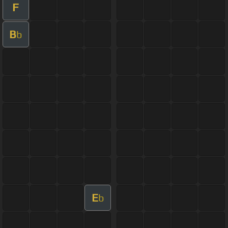
F
B
b
E
b