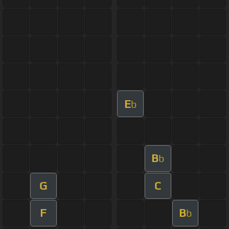
E
b
B
b
G
C
F
B
b