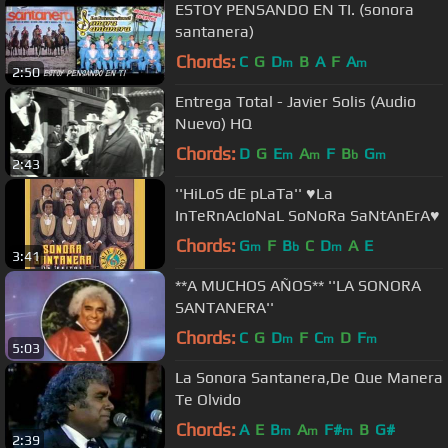
ESTOY PENSANDO EN TI. (sonora
santanera)
Chords:
C
G
D
B
A
F
A
m
m
2:50
Entrega Total - Javier Solis (Audio
Nuevo) HQ
Chords:
D
G
E
A
F
B
G
m
m
b
m
2:43
''HiLoS dE pLaTa'' ♥La
InTeRnAcIoNaL SoNoRa SaNtAnErA♥
Chords:
G
F
B
C
D
A
E
m
b
m
3:41
**A MUCHOS AÑOS** ''LA SONORA
SANTANERA''
Chords:
C
G
D
F
C
D
F
m
m
m
5:03
La Sonora Santanera,De Que Manera
Te Olvido
Chords:
A
E
B
A
F#
B
G#
m
m
m
2:39