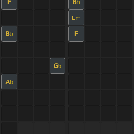
F
B
b
C
m
B
F
b
G
b
A
b