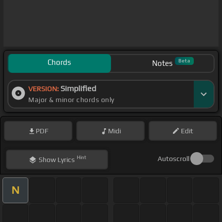
Chords
Beta
Notes
Simplified
VERSION:
Major & minor chords only
PDF
Midi
Edit
Hint
Autoscroll
Show
Lyrics
N