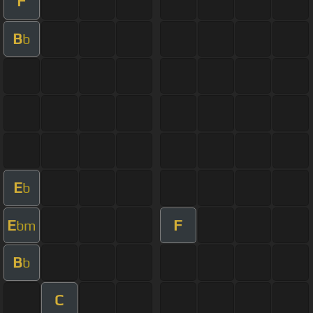
F
B
b
E
b
E
F
bm
B
b
C