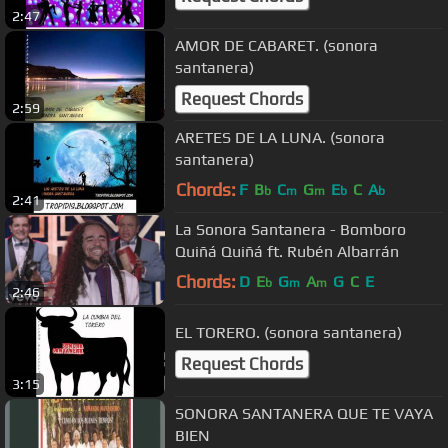
2:47
AMOR DE CABARET. (sonora
santanera)
Request Chords
2:59
ARETES DE LA LUNA. (sonora
santanera)
Chords:
F
B
C
G
E
C
A
b
m
m
b
b
2:41
La Sonora Santanera - Bomboro
Quiñá Quiñá ft. Rubén Albarrán
Chords:
D
E
G
A
G
C
E
b
m
m
2:46
EL TORERO. (sonora santanera)
Request Chords
3:15
SONORA SANTANERA QUE TE VAYA
BIEN