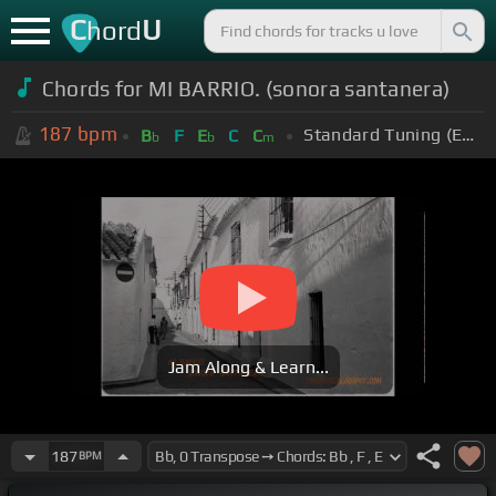
C
U
hord
Chords for MI BARRIO. (sonora santanera)
187
bpm
Standard Tuning (EADGBE)
B
F
E
C
C
b
b
m
Jam Along & Learn...
187
BPM