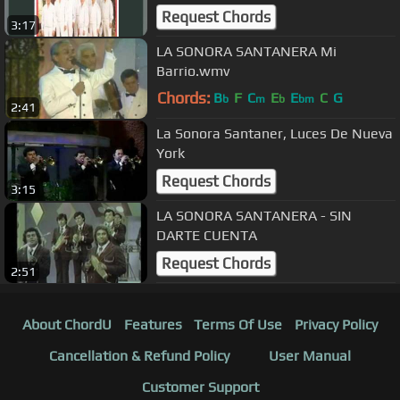
Request Chords
3:17
LA SONORA SANTANERA Mi
Barrio.wmv
Chords:
B
F
C
E
E
C
G
b
m
b
bm
2:41
La Sonora Santaner, Luces De Nueva
York
Request Chords
3:15
LA SONORA SANTANERA - SIN
DARTE CUENTA
Request Chords
2:51
About ChordU
Features
Terms Of Use
Privacy Policy
Cancellation & Refund Policy
User Manual
Customer Support