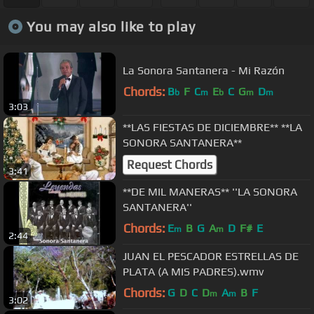
You may also like to play
La Sonora Santanera - Mi Razón
Chords:
B
F
C
E
C
G
D
b
m
b
m
m
3:03
**LAS FIESTAS DE DICIEMBRE** **LA
SONORA SANTANERA**
Request Chords
3:41
**DE MIL MANERAS** ''LA SONORA
SANTANERA''
Chords:
E
B
G
A
D
F#
E
m
m
2:44
JUAN EL PESCADOR ESTRELLAS DE
PLATA (A MIS PADRES).wmv
Chords:
G
D
C
D
A
B
F
m
m
3:02