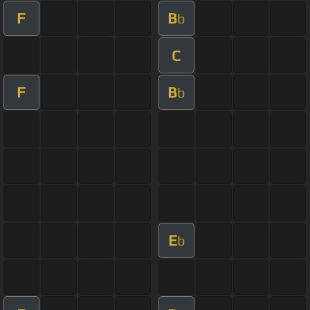
F
B
b
C
F
B
b
E
b