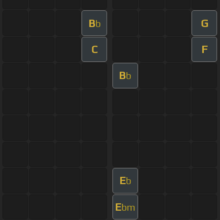
B
G
b
C
F
B
b
E
b
E
bm