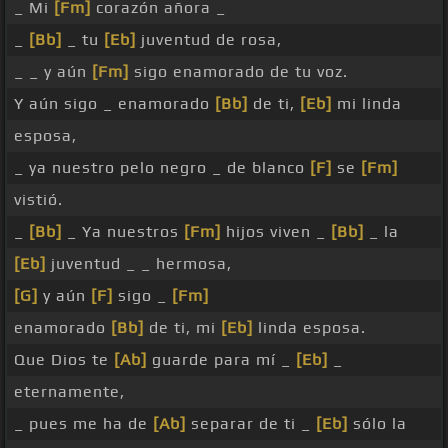
_ Mi
[Fm]
corazón añora _
_
[Bb]
_ tu
[Eb]
juventud de rosa,
_ _ y aún
[Fm]
sigo enamorado de tu voz.
Y aún sigo _ enamorado
[Bb]
de ti,
[Eb]
mi linda
esposa,
_ ya nuestro pelo negro _ de blanco
[F]
se
[Fm]
vistió.
_
[Bb]
_ Ya nuestros
[Fm]
hijos viven _
[Bb]
_ la
[Eb]
juventud _ _ hermosa,
[G]
y aún
[F]
sigo _
[Fm]
enamorado
[Bb]
de ti, mi
[Eb]
linda esposa.
Que Dios te
[Ab]
guarde para mí _
[Eb]
_
eternamente,
_ pues me ha de
[Ab]
separar de ti _
[Eb]
sólo la