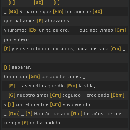
_
[F]
_ _ _ _
[Bb]
_ _
[F]
_
_
[Bb]
Si parece que
[Fm]
fue anoche
[Bb]
que bailamos
[F]
abrazados
y juramos
[Eb]
un te quiero, _ _ que nos vimos
[Gm]
por entero
[C]
y en secreto murmuramos, nada nos va a
[Cm]
_
_ _
[F]
separar.
Como han
[Gm]
pasado los años, _
_
[F]
_ las vueltas que dio
[Fm]
la vida, _
_
[G]
nuestro amor
[Cm]
seguido _ creciendo
[Ebm]
y
[F]
con él nos fue
[Cm]
envolviendo.
_
[Dm]
_
[G]
Habrán pasado
[Gm]
los años, pero el
tiempo
[F]
no ha podido