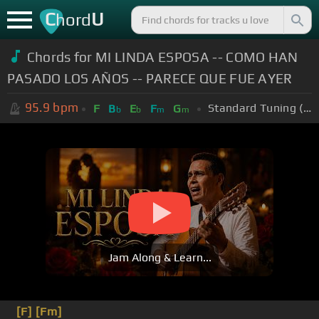
C
U
hord
Chords for
MI LINDA ESPOSA -- COMO HAN
PASADO LOS AÑOS -- PARECE QUE FUE AYER
95.9
bpm
Standard Tuning (EADGBE)
F
B
E
F
G
b
b
m
m
Jam Along & Learn...
[F]
[Fm]