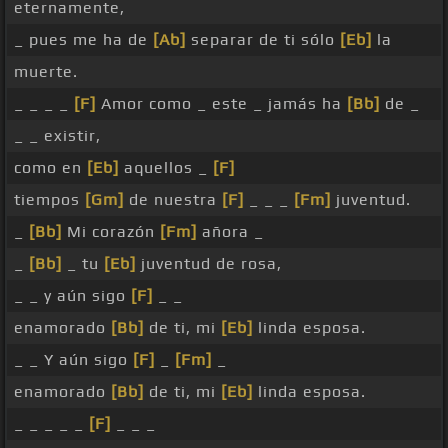
eternamente,
_ pues me ha de
[Ab]
separar de ti sólo
[Eb]
la
muerte.
_ _ _ _
[F]
Amor como _ este _ jamás ha
[Bb]
de _
_ _ existir,
como en
[Eb]
aquellos _
[F]
tiempos
[Gm]
de nuestra
[F]
_ _ _
[Fm]
juventud.
_
[Bb]
Mi corazón
[Fm]
añora _
_
[Bb]
_ tu
[Eb]
juventud de rosa,
_ _ y aún sigo
[F]
_ _
enamorado
[Bb]
de ti, mi
[Eb]
linda esposa.
_ _ Y aún sigo
[F]
_
[Fm]
_
enamorado
[Bb]
de ti, mi
[Eb]
linda esposa.
_ _ _ _ _
[F]
_ _ _