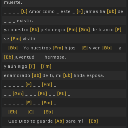
muerte.
_ _ _ _
[C]
Amor como _ este _
[F]
jamás ha
[Bb]
de
_ _ _ existir,
ya nuestro
[Eb]
pelo negro
[Fm]
[Gm]
de blanco
[F]
se
[Fm]
vistió.
_
[Bb]
_ Ya nuestros
[Fm]
hijos _
[E]
viven
[Bb]
_ la
[Eb]
juventud _ _ hermosa,
y aún sigo
[F]
_
[Fm]
_
enamorado
[Bb]
de ti, mi
[Eb]
linda esposa.
_ _ _ _ _
[F]
_ _
[Fm]
_
_ _
[Gm]
_ _ _
[Eb]
_ _
[Eb]
_
_ _ _ _ _
[F]
_ _
[Fm]
_
_
[Eb]
_ _
[C]
_ _
[Eb]
_ _ _
_ Que Dios te guarde
[Ab]
para mí _
[Eb]
_