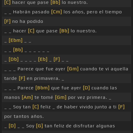
[C]
hacer que pase
[Bb]
lo nuestro.
_ _ Habrán pasado
[Cm]
los años, pero el tiempo
[F]
no ha podido
_ _ hacer
[C]
que pase
[Bb]
lo nuestro.
_
[Ebm]
_ _
_ _
[Bb]
_ _ _ _ _ _
_
[Db]
_ _ _ _
[Eb]
_
[F]
_ _
_ _ _ Parece que fue ayer
[Gm]
cuando te vi aquella
tarde
[F]
en primavera. _
_ _ _ Parece
[Bbm]
que fue ayer
[D]
cuando las
manos
[Am]
te tomé
[Gm]
por vez primera. _
_ _ Soy tan
[C]
feliz _ de haber vivido junto a ti
[F]
por tantos años.
_
[D]
_ _ Soy
[G]
tan feliz de disfrutar algunas