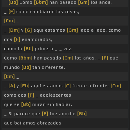
_
[Bb]
Como
[Bbm]
han pasado
[Gm]
los años, _
_
[F]
como cambiaron las cosas,
[Cm]
_
_
[Dm]
y
[G]
aquí estamos
[Gm]
lado a lado, como
dos
[F]
enamorados,
como la
[Bb]
primera _ _ vez.
Como
[Bbm]
han pasado
[Cm]
los años, _
[F]
qué
mundo
[Bb]
tan diferente,
[Cm]
_
_
[A]
y
[Eb]
aquí estamos
[C]
frente a frente,
[Cm]
como dos
[F]
_ adolescentes
que se
[Bb]
miran sin hablar.
_ Si parece que
[F]
fue anoche
[Bb]
que bailamos abrazados