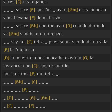
veces
[C]
tus regaños.
_ _ _ Parece
[F]
que fue _ ayer,
[Gm]
eras mi novia
y me llevaba
[F]
de mi brazo.
_ _ _ Parece
[Bb]
que fue ayer
[D]
cuando dormido
yo
[Gm]
soñaba en tu regazo.
_ _ Soy tan
[C]
feliz, _ pues sigue siendo de mi vida
[F]
la fragancia.
[D]
En nuestro amor nunca ha existido
[G]
la
distancia que
[C]
Dios te guarde
por hacerme
[F]
tan feliz. _
_ _ _
[Bb]
_ _
[C]
_ _ _
_ _ _ _ _
[F]
_ _ _
_
[D]
_ _ _ _
[G]
_
[Gm]
_ _
_
[C]
_ _ _ _
[F]
_ _ _