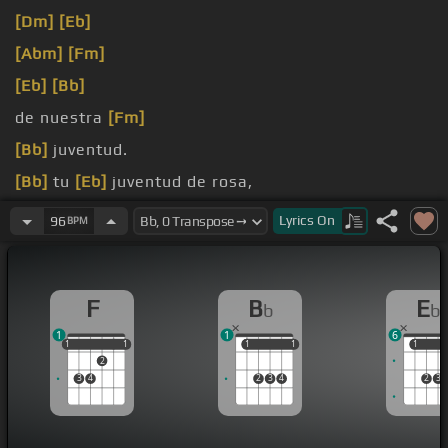
[Dm]
[Eb]
[Abm]
[Fm]
[Eb]
[Bb]
de nuestra
[Fm]
[Bb]
juventud.
[Bb]
tu
[Eb]
juventud de rosa,
y aún
[Fm]
sigo enamorado de tu voz.
Lyrics
On
96
BPM
F
B
E
b
b
1
1
6
1
1
1
1
1
1
1
1
1
1
1
2
3
4
2
3
4
2
3