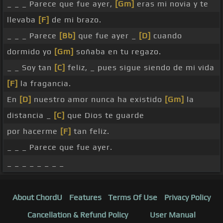
_ _ _ Parece que fue ayer,
[Gm]
eras mi novia y te
llevaba
[F]
de mi brazo.
_ _ _ Parece
[Bb]
que fue ayer _
[D]
cuando
dormido yo
[Gm]
soñaba en tu regazo.
_ _ Soy tan
[C]
feliz, _ pues sigue siendo de mi vida
[F]
la fragancia.
En
[D]
nuestro amor nunca ha existido
[Gm]
la
distancia _
[C]
que Dios te guarde
por hacerme
[F]
tan feliz.
_ _ _ Parece que fue ayer.
_ _ _ _ _ _ _ _
About ChordU
Features
Terms Of Use
Privacy Policy
Cancellation & Refund Policy
User Manual