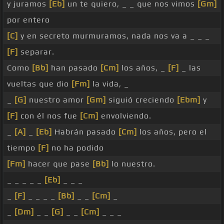
y juramos
[Eb]
un te quiero, _ _ que nos vimos
[Gm]
por entero
[C]
y en secreto murmuramos, nada nos va a _ _ _
[F]
separar.
Como
[Bb]
han pasado
[Cm]
los años, _
[F]
_ las
vueltas que dio
[Fm]
la vida, _
_
[G]
nuestro amor
[Gm]
siguió creciendo
[Ebm]
y
[F]
con él nos fue
[Cm]
envolviendo.
_
[A]
_
[Eb]
Habrán pasado
[Cm]
los años, pero el
tiempo
[F]
no ha podido
[Fm]
hacer que pase
[Bb]
lo nuestro.
_ _ _ _ _
[Eb]
_ _ _
_
[F]
_ _ _ _
[Bb]
_ _
[Cm]
_
_
[Dm]
_ _
[G]
_ _
[Cm]
_ _ _