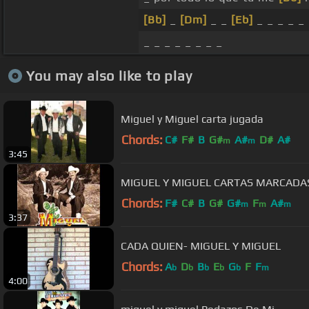
[Bb]
_
[Dm]
_ _
[Eb]
_ _ _ _ _ 
_ _ _ _ _ _ _ _
You may also like to play
Miguel y Miguel carta jugada
Chords:
C#
F#
B
G#
A#
D#
A#
m
m
3:45
MIGUEL Y MIGUEL CARTAS MARCADA
Chords:
F#
C#
B
G#
G#
F
A#
m
m
m
3:37
CADA QUIEN- MIGUEL Y MIGUEL
Chords:
A
D
B
E
G
F
F
b
b
b
b
b
m
4:00