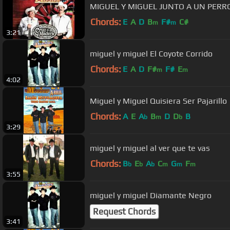
MIGUEL Y MIGUEL JUNTO A UN PERR
Chords:
E
A
D
B
F#
C#
m
m
3:21
miguel y miguel El Coyote Corrido
Chords:
E
A
D
F#
F#
E
m
m
4:02
Miguel y Miguel Quisiera Ser Pajarillo
Chords:
A
E
A
B
D
D
B
b
m
b
3:29
miguel y miguel al ver que te vas
Chords:
B
E
A
C
G
F
b
b
b
m
m
m
3:55
miguel y miguel Diamante Negro
Request Chords
3:41