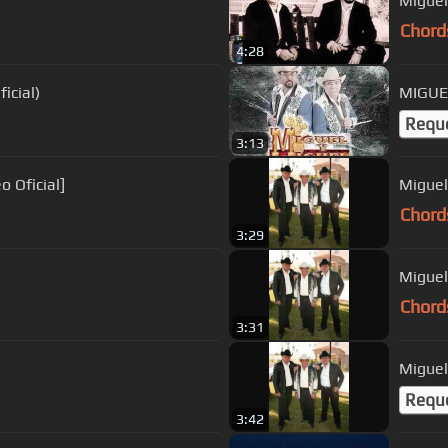
Miguel
Chord
4:28
icial)
MIGUE
Requ
3:13
o Oficial]
Miguel
Chord
3:29
Chord
3:31
Miguel
Requ
3:42