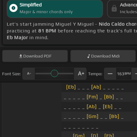
Simplified
Advanc
Major & minor chords only
Include
Let's start jamming Miguel Y Miguel -
Nido Caído chor
practicing at
81 BPM
before reaching the track's full
Eb Major
in mind.
Download
PDF
Download
Midi
Font Size:
Tempo:
163
BPM
[Eb]
_ _ _
[Ab]
_ _ _ _ _
_ _ _ _ _
[Fm]
_
[Bb]
_ _
_ _ _ _ _
[Ab]
_
[Eb]
_ _
_ _ _ _ _
[Gm]
_ _
[Bb]
_
_ _ _ _ _ _ _ _
_ _
[Gm]
_
[D]
_
[Eb]
_ _ _ _