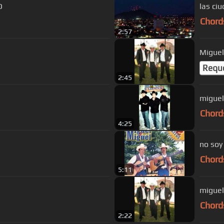
O
las ci
Chord
2:57
Miguel
Requ
2:45
miguel
Chord
4:25
no soy
Chord
5:11
Chord
2:22