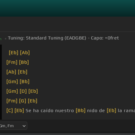
Tuning:
Standard Tuning (EADGBE)
Capo:
+0
fret
m
[Eb]
[Ab]
[Fm]
[Bb]
[Ab]
[Eb]
[Gm]
[Bb]
[Gm]
[D]
[Eb]
[Fm]
[G]
[Eb]
[C]
[Eb]
Se ha caído nuestro
[Bb]
nido de
[Eb]
la rama
no
[Bb]
soportó las inclemencias
[Eb]
del olvido, cu