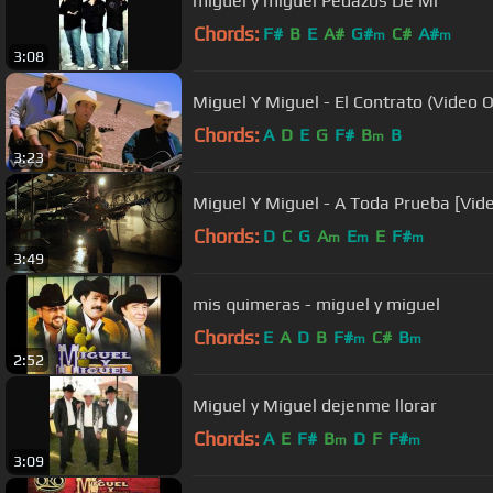
miguel y miguel Pedazos De Mi
Chords:
F#
B
E
A#
G#
C#
A#
m
m
3:08
Miguel Y Miguel - El Contrato (Video Of
Chords:
A
D
E
G
F#
B
B
m
3:23
Miguel Y Miguel - A Toda Prueba [Vide
Chords:
D
C
G
A
E
E
F#
m
m
m
3:49
mis quimeras - miguel y miguel
Chords:
E
A
D
B
F#
C#
B
m
m
2:52
Miguel y Miguel dejenme llorar
Chords:
A
E
F#
B
D
F
F#
m
m
3:09