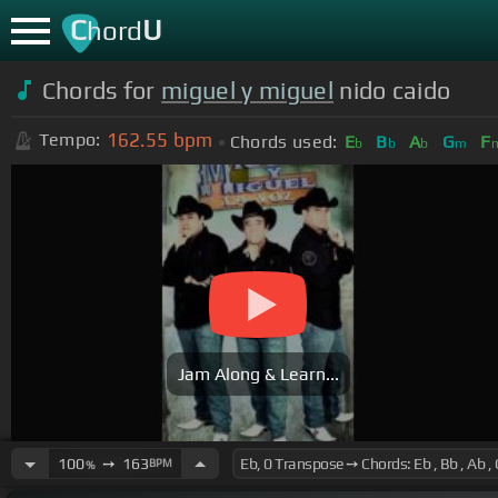
C
U
hord
Chords for
miguel y miguel
nido caido
162.55
bpm
Tempo:
Chords used:
E
B
A
G
F
b
b
b
m
Jam Along & Learn...
100
➙
163
BPM
%