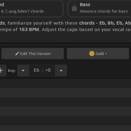
ed
Bass
s 6,7,aug,hdim7 chords
Advance chords for bass
ds
, familiarize yourself with these
chords - Eb, Bb, Eb, A
 tempo of
163 BPM
. Adjust the capo based on your vocal 
Edit
This Version
Gold
.
Eb
+0
Key: