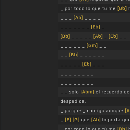
_ por todo lo que tú me
[Bb]
h
_ _ _
[Ab]
_ _ _ _
_ _ _ _ _ _ _
[Eb]
_
[Bb]
_ _ _ _ _
[Ab]
_
[Eb]
_ _
_ _ _ _ _ _
[Gm]
_ _
_ _
[Bb]
_ _ _ _ _ _
_ _ _ _ _
[Eb]
_ _ _
_ _ _ _ _ _ _ _
_ _ _ _ _ _ _ _
_ _ solo
[Abm]
el recuerdo de
despedida,
_ porque _ contigo aunque
[B
_
[F]
[G]
que
[Ab]
importa que
_ por todo lo que tú me
[Bb]
h