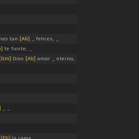
mos tan
[Ab]
_ felices, _
b]
te fuiste, _
[Gm]
Dios
[Ab]
amor _ eterno,
]
_ _
ó
[Eb]
la rama,