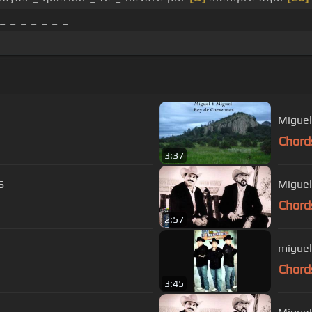
_ _ _ _ _ _ _
Miguel
Chord
3:37
S
Miguel
Chord
2:57
miguel
Chord
3:45