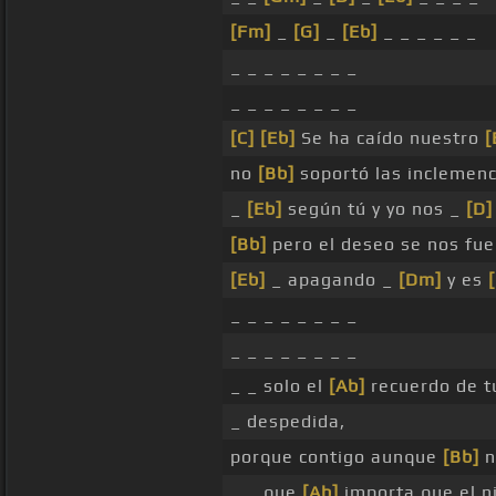
[Fm]
_
[G]
_
[Eb]
_ _ _ _ _ _
_ _ _ _ _ _ _ _
_ _ _ _ _ _ _ _
[C]
[Eb]
Se ha caído nuestro
[
no
[Bb]
soportó las inclemen
_
[Eb]
según tú y yo nos _
[D]
[Bb]
pero el deseo se nos fue
[Eb]
_ apagando _
[Dm]
y es
_ _ _ _ _ _ _ _
_ _ _ _ _ _ _ _
_ _ solo el
[Ab]
recuerdo de t
_ despedida,
porque contigo aunque
[Bb]
n
_ _ que
[Ab]
importa que el n