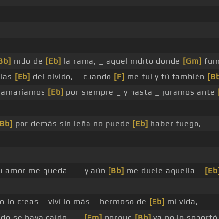
Bb]
nido de
[Eb]
la rama, _ aquel nidito donde
[Gm]
fui
cias
[Eb]
del olvido, _ cuando
[F]
me fui y tú también
[B
amaríamos
[Eb]
por siempre _ y hasta _ juramos ante
 _
[Bb]
por demás sin leña no puede
[Eb]
haber fuego, _
u amor me queda _ _ y aún
[Bb]
me duele aquella _
[Eb
o lo creas _ viví lo más _ hermoso de
[Eb]
mi vida,
ido se haya caído _ _
[Fm]
porque
[Bb]
ya no lo soport