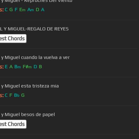
 y Miguel - Reproches Del Viento
s:
C
G
F
E
A
D
A
m
m
L Y MIGUEL-REGALO DE REYES
est Chords
 y Miguel cuando la vuelva a ver
s:
E
A
B
F#
D
B
m
m
Miguel y Miguel esta tristeza mia
s:
C
F
B
G
b
 y Miguel besos de papel
est Chords