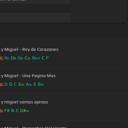
 y Miguel - Rey de Corazones
s:
A
D
G
C
B
C
F
b
b
b
m
bm
 y Miguel - Una Pagina Mas
s:
D
G
C
E
A
E
B
m
m
m
 y miguel somos ajenos
s:
F#
B
E
D#
m