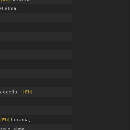
el alma,
aquella _
[Eb]
_
,
ó
[Eb]
la rama,
en el alma.