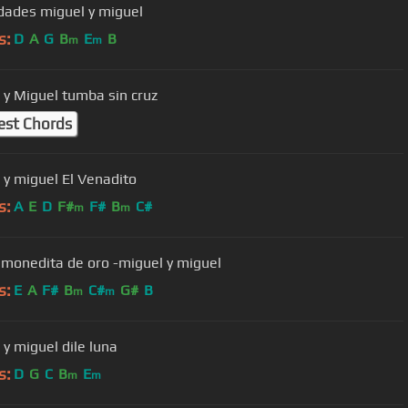
udades miguel y miguel
s:
D
A
G
B
E
B
m
m
 y Miguel tumba sin cruz
est Chords
 y miguel El Venadito
s:
A
E
D
F#
F#
B
C#
m
m
 monedita de oro -miguel y miguel
s:
E
A
F#
B
C#
G#
B
m
m
miguel y miguel dile luna
s:
D
G
C
B
E
m
m