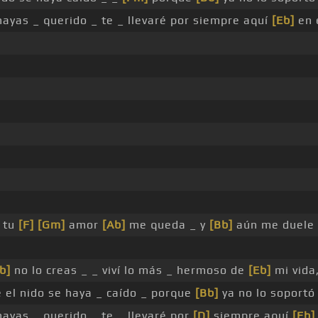
ayas _ querido _ te _ llevaré por siempre aquí
[Eb]
en 
 tu
[F]
[Gm]
amor
[Ab]
me queda _ y
[Bb]
aún me duele 
b]
no lo creas _ _ viví lo más _ hermoso de
[Eb]
mi vida
 el nido se haya _ caído _ porque
[Bb]
ya no lo soport
ayas _ querido _ te _ llevaré por
[D]
siempre aquí
[Eb]