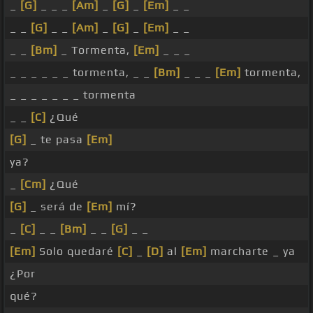
_
[G]
_ _ _
[Am]
_
[G]
_
[Em]
_ _
_ _
[G]
_ _
[Am]
_
[G]
_
[Em]
_ _
_ _
[Bm]
_ Tormenta,
[Em]
_ _ _
_ _ _ _ _ _ tormenta, _ _
[Bm]
_ _ _
[Em]
tormenta,
_ _ _ _ _ _ _ tormenta
_ _
[C]
¿Qué
[G]
_ te pasa
[Em]
ya?
_
[Cm]
¿Qué
[G]
_ será de
[Em]
mí?
_
[C]
_ _
[Bm]
_ _
[G]
_ _
[Em]
Solo quedaré
[C]
_
[D]
al
[Em]
marcharte _ ya
¿Por
qué?