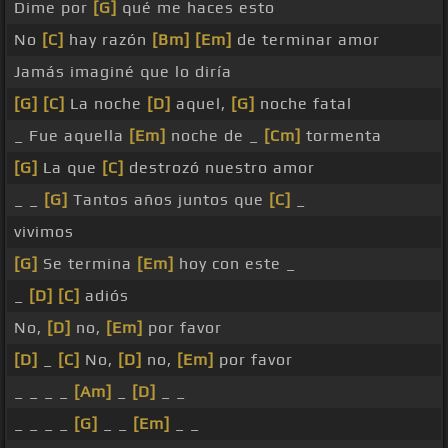
Dime por
[G]
qué me haces esto
No
[C]
hay razón
[Bm]
[Em]
de terminar amor
Jamás imaginé que lo diría
[G]
[C]
La noche
[D]
aquel,
[G]
noche fatal
_ Fue aquella
[Em]
noche de _
[Cm]
tormenta
[G]
La que
[C]
destrozó nuestro amor
_ _
[G]
Tantos años juntos que
[C]
_
vivimos
[G]
Se termina
[Em]
hoy con este _
_
[D]
[C]
adiós
No,
[D]
no,
[Em]
por favor
[D]
_
[C]
No,
[D]
no,
[Em]
por favor
_ _ _ _
[Am]
_
[D]
_ _
_ _ _ _
[G]
_ _
[Em]
_ _