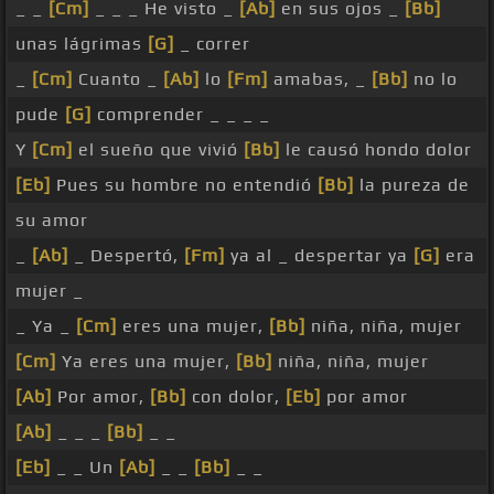
_ _
[Cm]
_ _ _ He visto _
[Ab]
en sus ojos _
[Bb]
unas lágrimas
[G]
_ correr
_
[Cm]
Cuanto _
[Ab]
lo
[Fm]
amabas, _
[Bb]
no lo
pude
[G]
comprender _ _ _ _
Y
[Cm]
el sueño que vivió
[Bb]
le causó hondo dolor
[Eb]
Pues su hombre no entendió
[Bb]
la pureza de
su amor
_
[Ab]
_ Despertó,
[Fm]
ya al _ despertar ya
[G]
era
mujer _
_ Ya _
[Cm]
eres una mujer,
[Bb]
niña, niña, mujer
[Cm]
Ya eres una mujer,
[Bb]
niña, niña, mujer
[Ab]
Por amor,
[Bb]
con dolor,
[Eb]
por amor
[Ab]
_ _ _
[Bb]
_ _
[Eb]
_ _ Un
[Ab]
_ _
[Bb]
_ _