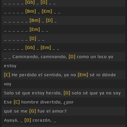
_ _ _ _ _
[Gb]
_
[D]
_ _
_ _ _ _ _
[Bm]
_
[Em]
_ _
_ _ _ _ _ _
[Bm]
_
[D]
_
_ _ _ _ _ _
[Em]
_ _
_ _ _ _ _ _
[D]
_ _
_ _ _ _ _
[Gb]
_
[Em]
_ _
_ _ Caminando, caminando,
[D]
como un loco yo
estoy
[C]
He perdido el sentido, ya no
[Em]
sé ni dónde
voy
Solo sé que estoy herido,
[D]
solo sé que ya no soy
Ese
[C]
hombre divertido, ¿por
qué se me
[G]
fue el amor?
Ayayá, _
[D]
corazón, _