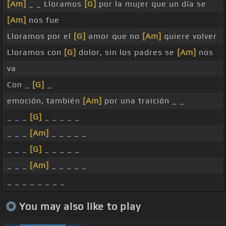
[Am]
_ _ Lloramos
[G]
por la mujer que un día se
[Am]
nos fue
Lloramos por el
[G]
amor que no
[Am]
quiere volver
Lloramos con
[G]
dolor, sin los padres se
[Am]
nos
va
Con _
[G]
_
emoción, también
[Am]
por una traición _ _
_ _ _
[G]
_ _ _ _ _
_ _ _
[Am]
_ _ _ _ _
_ _ _
[G]
_ _ _ _ _
_ _ _
[Am]
_ _ _ _ _
_ _ _ _ _ _ _ _
You may also like to play