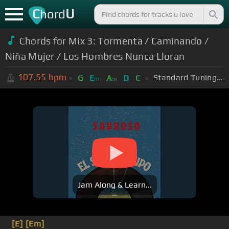
C
U
hord
Chords for Mix 3: Tormenta / Caminando /
Niña Mujer / Los Hombres Nunca Lloran
107.55
bpm
Standard Tuning (EADGBE)
G
E
A
D
C
m
m
Jam Along & Learn...
[E]
[Em]