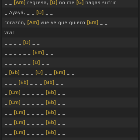
_ _
[Am]
regresa,
[D]
no me
[G]
hagas sufrir
_ Ayayá, _ _
[D]
_ _
corazón,
[Am]
vuelve que quiero
[Em]
_ _
vivir
_ _ _ _
[D]
_ _
_ _ _ _ _ _
[Em]
_ _
_ _ _ _ _ _
[D]
_ _
_
[Gb]
_ _ _
[D]
_ _
[Em]
_ _
_ _ _
[Eb]
_ _ _
[Bb]
_ _
_
[Cm]
_ _ _ _ _
[Bb]
_ _
_
[Cm]
_ _ _ _ _
[Bb]
_ _
_ _
[Cm]
_ _ _ _
[Bb]
_ _
_ _
[Cm]
_ _ _ _
[Bb]
_ _
_ _
[Cm]
_ _ _ _
[Bb]
_ _