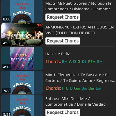
Mix 2: Mi Pueblo Joven / No Supiste
Comprender / Olvídame / Llamame /
Traición y Engaño
Request Chords
8:00
ARMONIA 10 - EXITOS ANTIGUOS EN
VIVO (COLECCION DE ORO)
Request Chords
4:53
Hacerte Feliz
Chords:
B
A
D
G
C#
F#
E
m
m
m
4:13
Mix 1: Clemencia / Te Buscare / El
Cartero / Te Quiero Amor / Regresa /
Orgulloso
Chords:
F
C
D
G
B
D
E
m
m
m
m
7:22
Sabroso Mix: Decidete /
Comprometida / Dime la Verdad
Request Chords
5:51