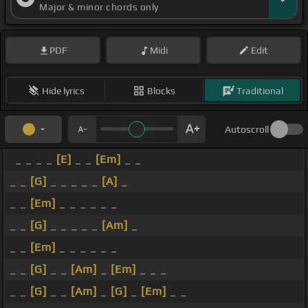
Major & minor chords only
PDF
Midi
Edit
Hide lyrics
Blocks
Traditional
Autoscroll
_ _ _ _
[E]
_ _
[Em]
_ _
_ _
[G]
_ _ _ _ _
[A]
_
_ _
[Em]
_ _ _ _ _ _
_ _
[G]
_ _ _ _ _
[Am]
_
_ _
[Em]
_ _ _ _ _ _
_ _
[G]
_ _
[Am]
_
[Em]
_ _ _
_ _
[G]
_ _
[Am]
_
[G]
_
[Em]
_ _