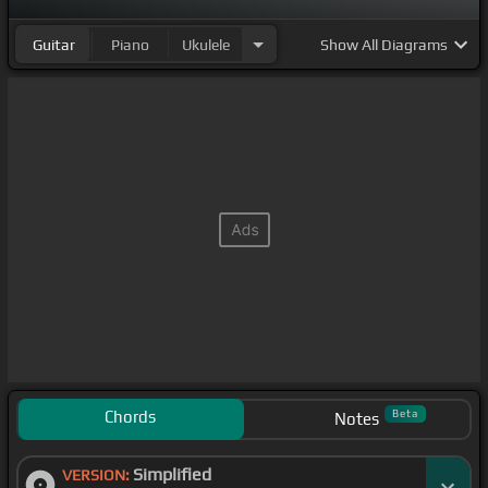
Guitar
Piano
Ukulele
Show
All Diagrams
Chords
Beta
Notes
Simplified
VERSION: