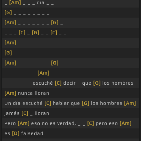
_
[Am]
_ _ _ día _ _
[G]
_ _ _ _ _ _ _ _
[Am]
_ _ _ _ _ _ _
[G]
_
_ _ _
[C]
_
[G]
_ _
[C]
_ _
[Am]
_ _ _ _ _ _ _ _
[G]
_ _ _ _ _ _ _ _
[Am]
_ _ _ _ _ _ _
[G]
_
_ _ _ _ _ _ _
[Am]
_
_ _ _ _ _ _ escuché
[C]
decir _ que
[G]
los hombres
[Am]
nunca lloran
Un día escuché
[C]
hablar que
[G]
los hombres
[Am]
jamás
[C]
_ lloran
Pero
[Am]
eso no es verdad, _ _
[C]
pero eso
[Am]
es
[D]
falsedad