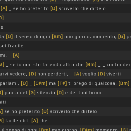
_
[A]
_ se ho preferito
[D]
scriverlo che dirtelo
D]
he
ata
[D]
il senso di ogni
[Bm]
mio giorno, momento,
[G]
pe
sei fragile
mi, _
[A]
_ _
#]
_ se io non sto facendo altro che
[Bm]
_ _ confonder
arvi vedere,
[D]
non perderti, _
[A]
voglio
[D]
viverti
parlami,
[D]
_
[C#m]
ma
[F#]
ti prego di qualcosa,
[Bm]
D]
paura del
[G]
silenzio
[D]
e dei tuoi brumi
iti _
A]
se ho preferito
[D]
scriverlo che dirtelo
G]
facile dirti
[A]
che
 il senso di ogni
[Bm]
mio giorno,
[F#m]
momento,
[G]
p