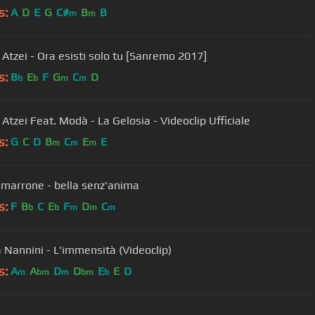
s:
A
D
E
G
C#
B
B
m
m
 Atzei - Ora esisti solo tu [Sanremo 2017]
s:
B
E
F
G
C
D
b
b
m
m
Atzei Feat. Modà - La Gelosia - Videoclip Ufficiale
s:
G
C
D
B
C
E
E
m
m
m
arrone - bella senz'anima
s:
F
B
C
E
F
D
C
b
b
m
m
m
 Nannini - L'immensità (Videoclip)
s:
A
A
D
D
E
E
D
m
bm
m
bm
b