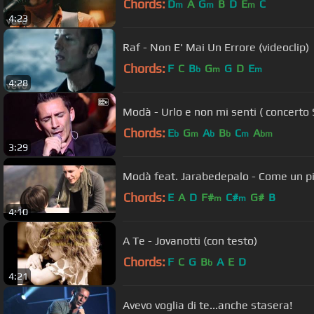
Chords:
D
A
G
B
D
E
C
m
m
m
4:23
Raf - Non E' Mai Un Errore (videoclip)
Chords:
F
C
B
G
G
D
E
b
m
m
4:28
Modà - Urlo e non mi senti ( concert
Chords:
E
G
A
B
C
A
b
m
b
b
m
bm
3:29
Modà feat. Jarabedepalo - Come un pitt
Chords:
E
A
D
F#
C#
G#
B
m
m
4:10
A Te - Jovanotti (con testo)
Chords:
F
C
G
B
A
E
D
b
4:21
Avevo voglia di te...anche stasera!