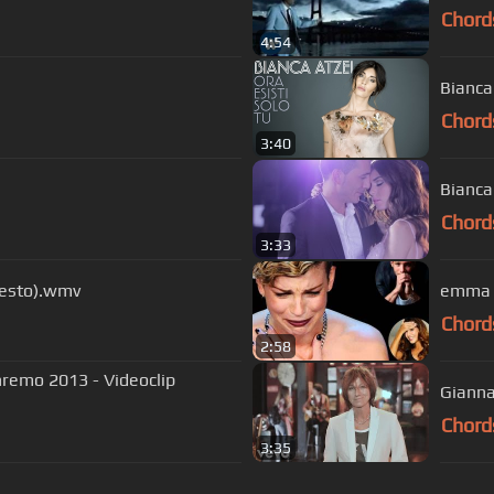
Chord
4:54
Bianca
Chord
3:40
Bianca 
Chord
3:33
 testo).wmv
emma m
Chord
2:58
nremo 2013 - Videoclip
Gianna
Chord
3:35
)