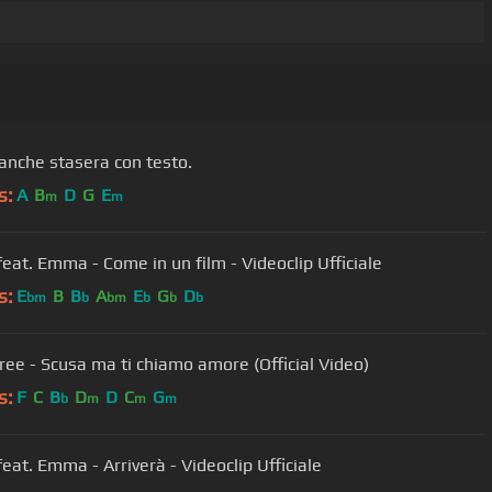
nche stasera con testo.
s:
A
B
D
G
E
m
m
eat. Emma - Come in un film - Videoclip Ufficiale
s:
E
B
B
A
E
G
D
bm
b
bm
b
b
b
ree - Scusa ma ti chiamo amore (Official Video)
s:
F
C
B
D
D
C
G
b
m
m
m
eat. Emma - Arriverà - Videoclip Ufficiale