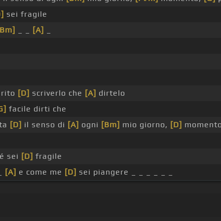
]
sei fragile
[Bm]
_ _
[A]
_
erito
[D]
scriverlo che
[A]
dirtelo
G]
facile dirti che
ata
[D]
il senso di
[A]
ogni
[Bm]
mio giorno,
[D]
momento
é sei
[D]
fragile
_
[A]
e come me
[D]
sei piangere _ _ _ _ _ _