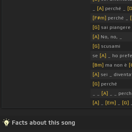
_
[A]
perché _
[D
[F#m]
perché _
[G]
sai piangere
[A]
No, no, _
[G]
scusami
se
[A]
_ ho pref
[Bm]
ma non è
[
[A]
sei _ divent
[G]
perché
_ _
[A]
_ _ perch
[A]
_
[Em]
_
[G]
Facts about this song