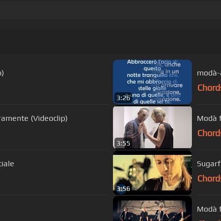
p)
modà-a
Chord
3:26
ramente (Videoclip)
Modà f
Chord
3:55
ciale
Sugarf
Chord
3:56
Modà f