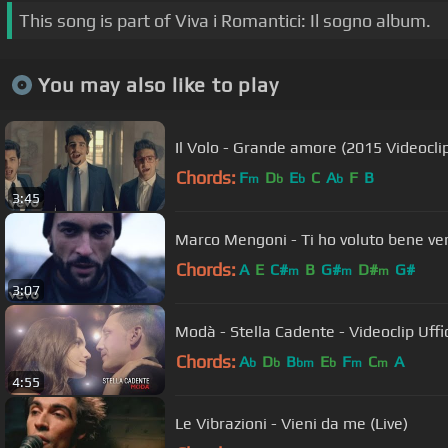
This song is part of Viva i Romantici: Il sogno album.
You may also like to play
Il Volo - Grande amore (2015 Videocli
Chords:
F
D
E
C
A
F
B
m
b
b
b
3:45
Marco Mengoni - Ti ho voluto bene ve
Chords:
A
E
C#
B
G#
D#
G#
m
m
m
3:07
Modà - Stella Cadente - Videoclip Uffi
Chords:
A
D
B
E
F
C
A
b
b
bm
b
m
m
4:55
Le Vibrazioni - Vieni da me (Live)