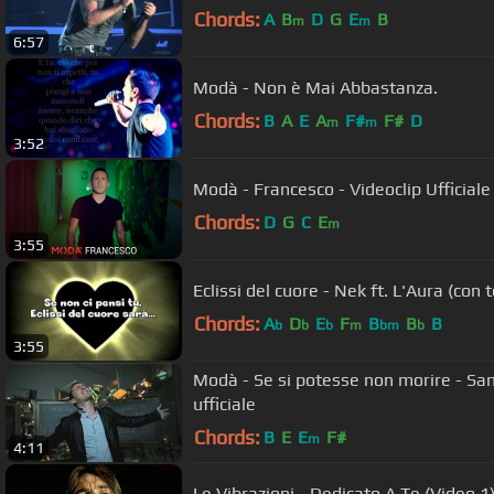
Chords:
A
B
D
G
E
B
m
m
6:57
Modà - Non è Mai Abbastanza.
Chords:
B
A
E
A
F#
F#
D
m
m
3:52
Modà - Francesco - Videoclip Ufficiale
Chords:
D
G
C
E
m
3:55
Eclissi del cuore - Nek ft. L'Aura (con
Chords:
A
D
E
F
B
B
B
b
b
b
m
bm
b
3:55
Modà - Se si potesse non morire - Sa
ufficiale
Chords:
B
E
E
F#
m
4:11
Le Vibrazioni - Dedicato A Te (Video 1