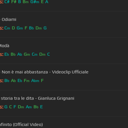
s:
C#
F#
B
B
G#
E
A
m
m
 Odiami
s:
C
D
G
F
B
D
G
m
m
b
m
 Modà
s:
E
B
A
G
C
D
C
b
b
b
m
m
m
 Non è mai abbastanza - Videoclip Ufficiale
s:
B
A
E
F
A
F
b
b
b
m
bm
storia tra le dita - Gianluca Grignani
s:
G
C
F
D
A
B
E
m
m
b
nfinito (Official Video)