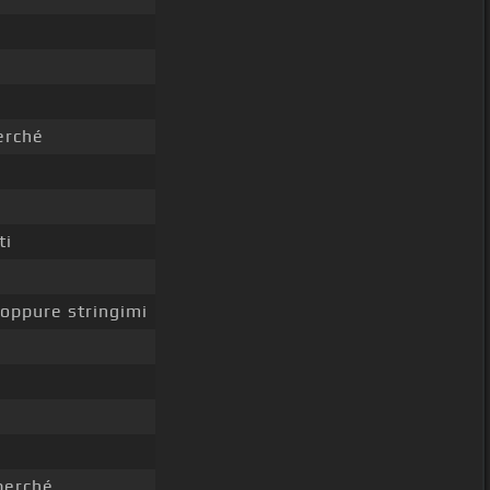
rché
ti
oppure stringimi
erché