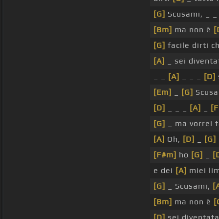
[G]
Scusami, _ 
[Bm]
ma non è
[
[G]
facile dirti c
[A]
_ sei divent
_ _
[A]
_ _ _
[D]
[Em]
_
[G]
Scusa
[D]
_ _ _
[A]
_
[F
[G]
_ ma vorrei f
[A]
Oh,
[D]
_
[G]
[F#m]
ho
[G]
_
[
e dei
[A]
miei lim
[G]
_ Scusami,
[
[Bm]
ma non è
[
[D]
sei diventata