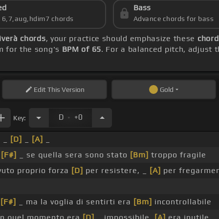
ed
Bass
s 6,7,aug,hdim7 chords
Advance chords for bass
iverà chords
, your practice should emphasize these
chord
m for the song's
BPM of 65
. For a balanced pitch, adjust
Edit
This Version
Gold
.
D
+0
Key:
 _
[D]
_
[A]
_
,
[F#]
_ se quella sera sono stato
[Bm]
troppo fragile
uto proprio forza
[D]
per resistere, _
[A]
per fregarme
_
[F#]
_ ma la voglia di sentirti era
[Bm]
incontrollabile
in quel momento era
[D]
_ impossibile,
[A]
era inutile _