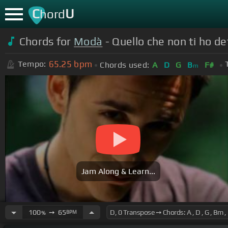
C
U
hord
Chords for
Modà
- Quello che non ti ho det
65.25
bpm
Tempo:
Chords used:
A
D
G
B
F#
m
Jam Along & Learn...
100
➙
65
BPM
%