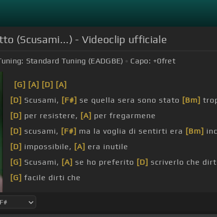
to (Scusami...) - Videoclip ufficiale
Tuning:
Standard Tuning (EADGBE)
Capo:
+0
fret
[G]
[A]
[D]
[A]
[D]
Scusami,
[F#]
se quella sera sono stato
[Bm]
trop
[D]
per resistere,
[A]
per fregarmene
[D]
scusami,
[F#]
ma la voglia di sentirti era
[Bm]
inc
[D]
impossibile,
[A]
era inutile
[G]
Scusami,
[A]
se ho preferito
[D]
scriverlo che dir
[G]
facile dirti che
[D]
il senso di ogni
[Bm]
mio giorno, momento,
[G]
p