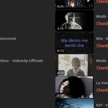
Chord
4:05
Modà -
Chord
3:15
o Sanremo)
Mia -
Chord
4:13
ore - Videoclip Ufficiale
Modà -
Chord
4:12
La mia 
Chord
5:06
Raf - I