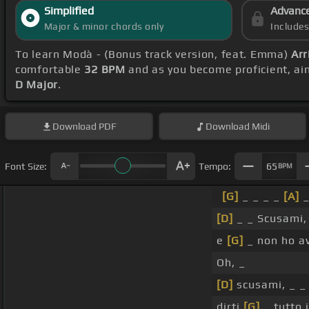
Simplified
Advanc
Major & minor chords only
Include
To learn Modà - (Bonus track version, feat. Emma)
Arr
comfortable
32 BPM
and as you become proficient, ai
D Major
.
Download
PDF
Download
Midi
Font Size:
Tempo:
65
BPM
[G]
_ _ _ _
[A]
_
[D]
_ _ Scusami
e
[G]
_ non ho av
Oh, _
[D]
scusami, _ 
dirti
[G]
_ tutto 