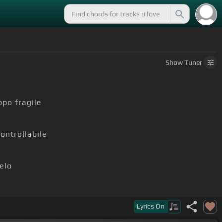
Show
Tuner
po fragile
ontrollabile
telo
erché
Lyrics
On