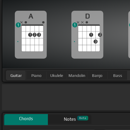
A
D
1
1
1
2
3
1
2
3
Guitar
Piano
Ukulele
Mandolin
Banjo
Bass
Chords
Beta
Notes